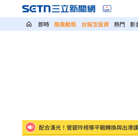
即時
颱風動態
台股怎投資
熱門
影
白海豚發威！宜蘭強風磁磚砸、樹倒
22:
白海豚外圍雨帶特別紮實 鄭明典：別
有片／貴州通天河「爆乳正妹伴漂」價
慈濟買BNT遭詐 網朝聖郭董大小姐貼
宜蘭強風「店家玻璃門被吹爆」員工嚇
配合漢光！管碧玲視導平戰轉換與出港