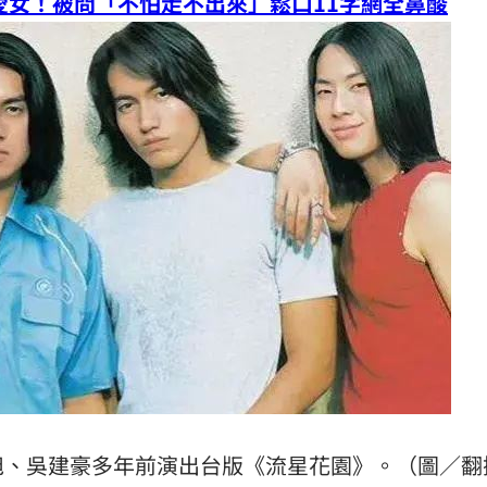
歲愛女！被問「不怕走不出來」鬆口11字網全鼻酸
0歲
21:21
班
21:20
力大
21:12
疾病
21:10
成形
12:00
」氣
12:00
旭、吳建豪多年前演出台版《流星花園》。（圖／翻
場！
10:30