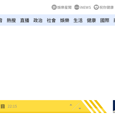
娛樂星聞
iNEWS
祝你健康
音
熱搜
直播
政治
社會
娛樂
生活
健康
國際
31
出門
22:29
碼曝
22:21
文
22:16
抱頭
22:16
課目
22:15