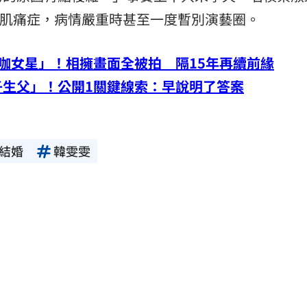
患纖維肌痛症，病情嚴重時甚至一度暫別演藝圈。
咖女星」！相擁畫面全被拍 隔15年再續前緣
子生父」！公開1關鍵線索：早說明了答案
結婚
韓雯雯