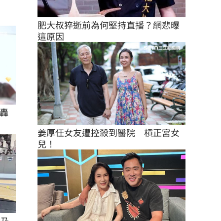
肥大叔猝逝前為何堅持直播？網悲曝
這原因
轟
姜厚任女友遭控殺到醫院　槓正宮女
兒！
徐乃