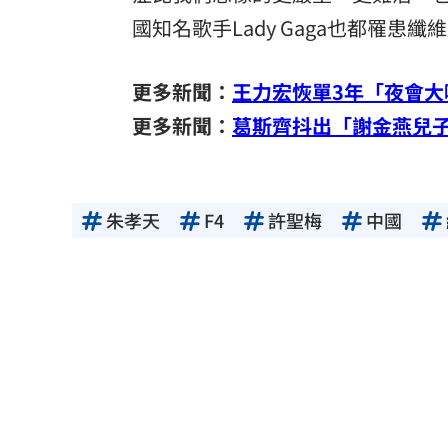
國知名歌手Lady Gaga也都罹
更多新聞：
王力宏恢單3年「夜會大
更多新聞：
葛斯齊抖出「謝金燕兒
朱孝天
F4
許聖梅
中國