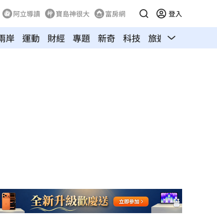
阿立導讀
寶島神很大
富房網
登入
兩岸
運動
財經
專題
新奇
科技
旅遊
汽車
寵物