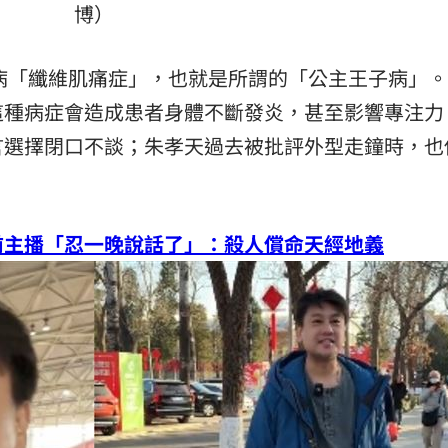
博）
熱潮
10:00
疾病「纖維肌痛症」，也就是所謂的「公主王子病」
15
這種病症會造成患者身體不斷發炎，甚至影響專注力
言選擇閉口不談；朱孝天過去被批評外型走鐘時，也
前主播「忍一晚說話了」：殺人償命天經地義