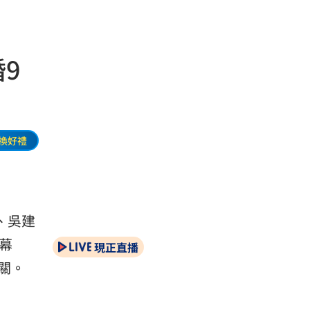
9
換好禮
、吳建
幕
現正直播
關。