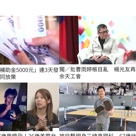
獨／批曹雨婷帳目亂　楊光友再
補助金5000元」連3天發
余天工會
同放棄
27歲男懷孕！36歲美魔女
被目擊現身三總直腸科　67歲