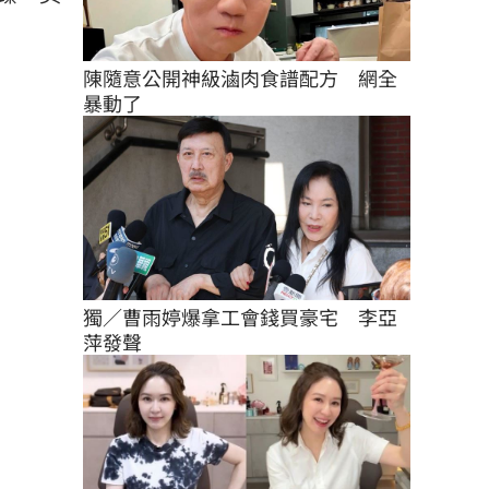
陳隨意公開神級滷肉食譜配方　網全
暴動了
獨／曹雨婷爆拿工會錢買豪宅　李亞
萍發聲