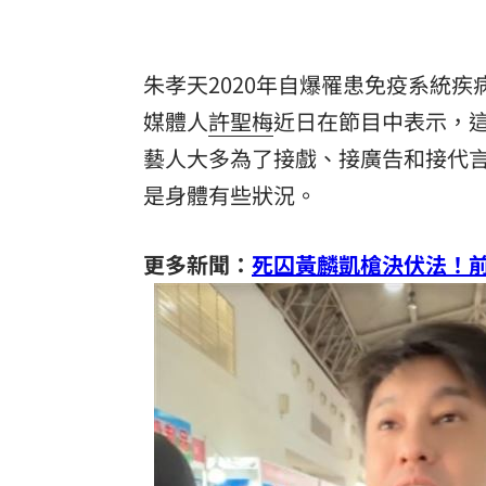
8國球員齊聚高雄 Formosa 7s掀足球
朱孝天2020年自爆罹患免疫系統
理想混蛋號召粉絲跨海追星吃美食！
18:
媒體人
許聖梅
近日在節目中表示，
藝人大多為了接戲、接廣告和接代
是身體有些狀況。
更多新聞：
死囚黃麟凱槍決伏法！