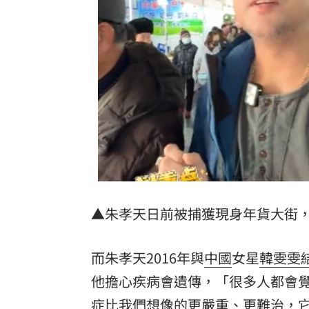
▲朱孝天日前被捕獲現身年貨大街
而朱孝天2016年與
中國
女星
韓雯雯
他擔心疾病會遺傳，「很多人都會
症比我們想像的更嚴重、更難治，