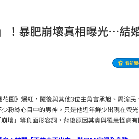
光友
22:13
吃藥
22:11
」！暴肥崩壞真相曝光…結婚
警
22:07
架
22:02
呼吸
22:02
看新聞
掛樹
21:59
無期
21:55
流星花園》爆紅，隨後與其他3位主角言承旭、周渝民
腎
21:49
不少粉絲心目中的男神。只是他近年鮮少出現在螢光
區」
21:42
「崩壞」等負面形容詞，背後原因其實與罹患怪病有
口
21:35