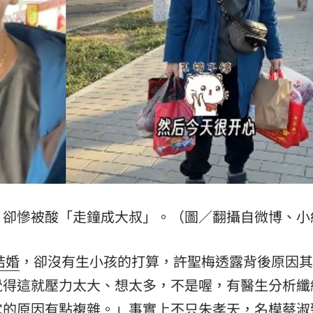
，卻慘被酸「走鐘成大叔」。（圖／翻攝自微博、小
結婚
，卻沒有生小孩的打算，許聖梅透露背後原因其
覺得這就壓力太大、想太多，不是喔，有醫生分析纖
它的原因有點複雜。」事實上不只朱孝天，名模蔡淑