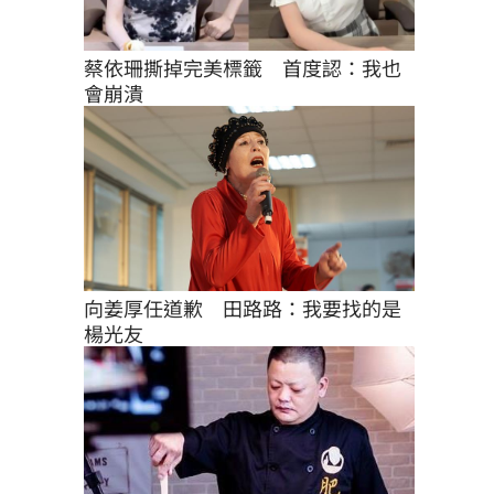
蔡依珊撕掉完美標籤　首度認：我也
會崩潰
向姜厚任道歉　田路路：我要找的是
楊光友