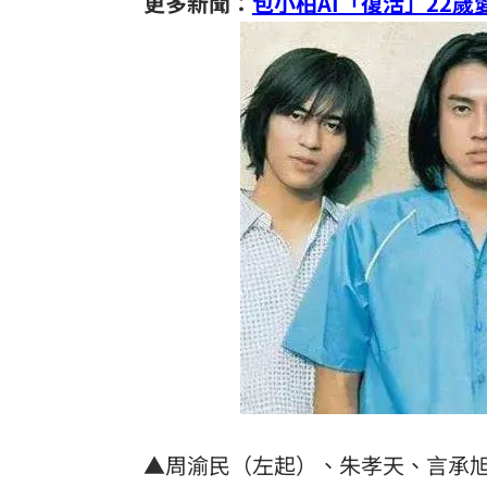
更多新聞：
包小柏AI「復活」22
新／永和豆漿創始人在台北離世 享壽7
新／新竹宣布！五峰尖石8校明停課但上
HIGHLIGHT掀回憶殺 擔心後輩太帥壓
狂冒百顆紅疹非毛囊炎！醫診斷出罕見
台灣彩券開獎直播中
20:31
LIVE三立+24小時直播
15:27
三立iNEWS新聞台線上直播
18:00
商場戰國來臨 台中「頂奢大道」逐漸
台彩父親節推新刮刮樂千萬頭獎超「爸
▲周渝民（左起）、朱孝天、言承
「拍片人的多重宇宙」職涯論壇9/12登