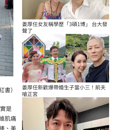
姜厚任女友稱學歷「3碩1博」 台大發
聲了
姜厚任新歡爆帶婚生子當小三！前夫
紅書）
嗆正宮
實是
維肌痛
臻、美