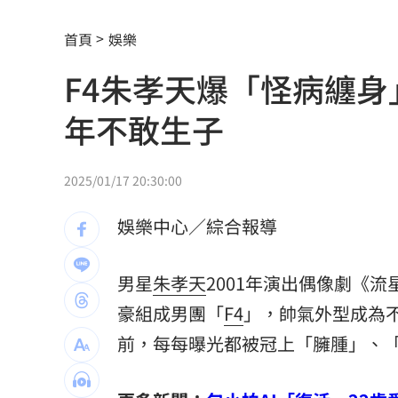
向姜厚任道歉 田路路：我要找的是楊
首頁
娛樂
男傳訊醫院粉專「殺死掛號小姐」辯忘
F4朱孝天爆「怪病纏身
晚飯煮太慢！婦遭小叔斬首 頭掛樹上示
年不敢生子
消失10年回歸！好市多經典美食重新上
腦瘤手術醫誤切正常組織 女無法自主
2025/01/17 20:30:00
人妻被嫌上菜慢 遭毒癮小叔斧砍死頭
娛樂中心／綜合報導
男大生遭脫光圍毆亡 主嫌輕度智障判
男星
朱孝天
2001年演出偶像劇《
以為益生菌護腎 他餐餐泡菜2週後險洗
豪組成男團「
F4
」，帥氣外型成為
白海豚暴風圈縮小！氣象署揭「降雨熱
前，每每曝光都被冠上「臃腫」、
拋開阿湯哥光環 20歲舒莉初登台網改