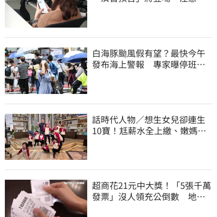
項一覽
白海豚颱風假有望？最快今午
發布海上警報 專家曝停班停
課機率
話時代人物／想生女兒卻連生
10寶！尪薪水全上繳、嫩媽吐
心聲：不生了
超商花21元中大獎！「5張千萬
發票」沒人領充公倒數 地點
明細一次看