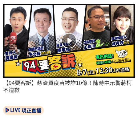
【94要客訴】慈濟買疫苗被詐10億！陳時中示警蔣柯
不道歉
現正直播