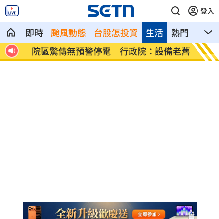
登入
即時
颱風動態
台股怎投資
生活
熱門
影音
慘代
院區驚傳無預警停電 行政院：設備老舊
吃桌飛