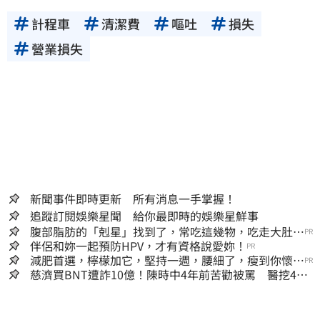
計程車
清潔費
嘔吐
損失
營業損失
新聞事件即時更新 所有消息一手掌握！
追蹤訂閱娛樂星聞 給你最即時的娛樂星鮮事
腹部脂肪的「剋星」找到了，常吃這幾物，吃走大肚
PR
囊，瘦出小蠻腰
伴侶和妳一起預防HPV，才有資格說愛妳！
PR
減肥首選，檸檬加它，堅持一週，腰細了，瘦到你懷疑
PR
人生
慈濟買BNT遭詐10億！陳時中4年前苦勸被罵 醫挖4年
前貼文：藍白全翻車