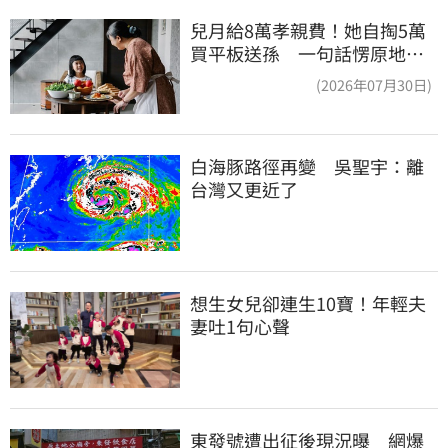
兒月給8萬孝親費！她自掏5萬
買平板送孫 一句話愣原地
「傷心不已」
(2026年07月30日)
白海豚路徑再變　吳聖宇：離
台灣又更近了
想生女兒卻連生10寶！年輕夫
妻吐1句心聲
東發號遭出征後現況曝　網爆