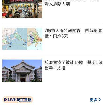
驚人排隊人潮
7縣市大雨特報開轟　白海豚減
慢、雨炸3天
慈濟買疫苗被詐10億　聲明1句
醫轟：太瞎
現正直播
更多