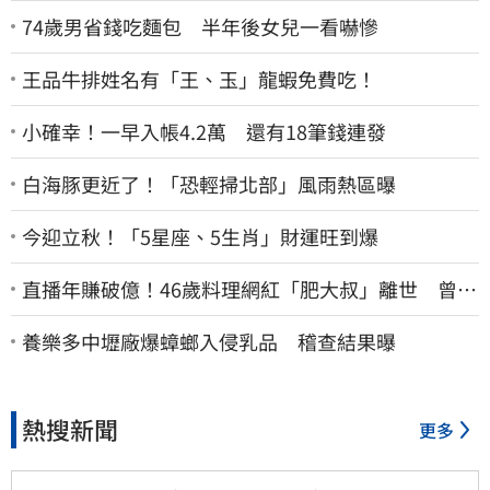
74歲男省錢吃麵包 半年後女兒一看嚇慘
王品牛排姓名有「王、玉」龍蝦免費吃！
小確幸！一早入帳4.2萬 還有18筆錢連發
白海豚更近了！「恐輕掃北部」風雨熱區曝
今迎立秋！「5星座、5生肖」財運旺到爆
直播年賺破億！46歲料理網紅「肥大叔」離世 曾連
播17小時辛酸面曝
養樂多中壢廠爆蟑螂入侵乳品 稽查結果曝
熱搜新聞
更多