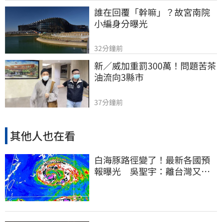
誰在回覆「幹嘛」？故宮南院
小編身分曝光
32分鐘前
新／威加重罰300萬！問題苦茶
油流向3縣市
37分鐘前
其他人也在看
白海豚路徑變了！最新各國預
報曝光 吳聖宇：離台灣又更
近一點