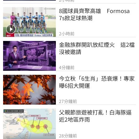
8國球員齊聚高雄　Formosa 
7s掀足球熱潮
2小時前
金融族群開趴放紅煙火　這2檔
沒被邀請
4分鐘前
今立秋「6生肖」恐衰爆！專家
曝6招大開運
27分鐘前
父親節旅遊被打亂！白海豚逼
近2地區炸雨
28分鐘前