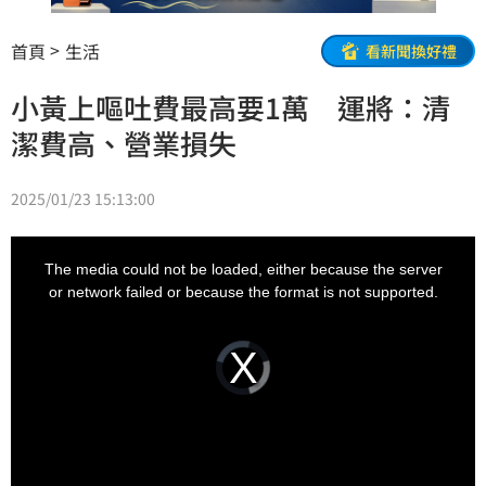
首頁
生活
看新聞換好禮
小黃上嘔吐費最高要1萬 運將：清
潔費高、營業損失
2025/01/23 15:13:00
This
is
a
The media could not be loaded, either because the server
modal
window.
or network failed or because the format is not supported.
Video
Player
is
loading.