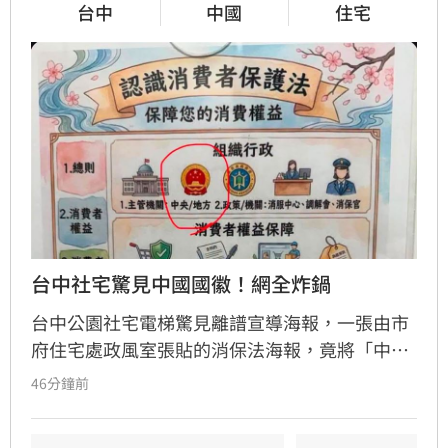
台中
中國
住宅
台中社宅驚見中國國徽！網全炸鍋
台中公園社宅電梯驚見離譜宣導海報，一張由市
府住宅處政風室張貼的消保法海報，竟將「中央
機關」圖示誤植為中國國徽，五星圖樣引發民眾
46分鐘前
譁然。政治工作者周軒質疑市府立場，網友更諷
刺台中是否已中國化。對此，台中市住宅發展工