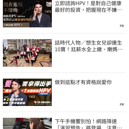
立即諮詢HPV！是對自己健康
最好的投資，把握現在不嫌
晚！
PR
話時代人物／想生女兒卻連生
10寶！尪薪水全上繳、嫩媽吐
心聲：不生了
做到這點才有資格說愛你
PR
下午手機響別怕！網路降速
「演習預告」將登場 注意事