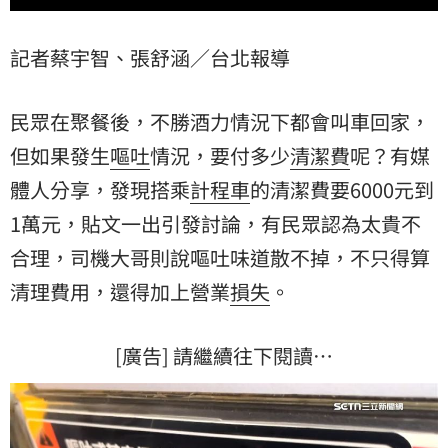
記者蔡宇智、張舒涵／台北報導
民眾在聚餐後，不勝酒力情況下都會叫車回家，
但如果發生
嘔吐
情況，要付多少
清潔費
呢？有媒
體人分享，發現搭乘
計程車
的清潔費要6000元到
1萬元，貼文一出引發討論，有民眾認為太貴不
合理，司機大哥則說嘔吐味道散不掉，不只得算
清理費用，還得加上營業
損失
。
[廣告] 請繼續往下閱讀…