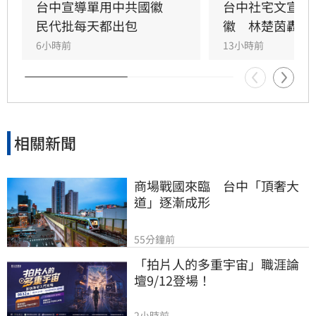
程處6日緊急滅火，坦承是內部人員使用AI製圖卻
台中宣導單用中共國徽　
台中社宅文宣驚
未落實校稿釀禍，已將爭議海報全面下架並致
民代批每天都出包
徽　林楚茵轟這
歉，承諾未來將嚴格審核宣導品內容，杜絕類似
6小時前
13小時前
荒謬烏龍再次發生。
相關新聞
商場戰國來臨　台中「頂奢大
道」逐漸成形
55分鐘前
「拍片人的多重宇宙」職涯論
壇9/12登場！
2小時前