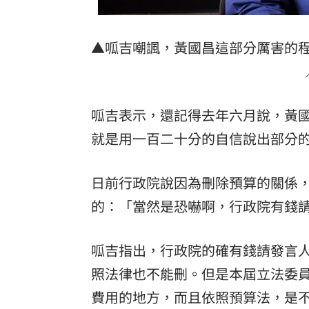
8國球員齊聚高雄 Formosa 7s掀足球
▲呱吉嘲諷，黃國昌這部分厲害的
理想混蛋號召粉絲跨海追星吃美食！
18:
呱吉表示，還記得去年六月說，黃
就是用一百二十分的自信說出部分
日前行政院說因為刪除預算的關係
的：「當然是恐嚇啊，行政院有錢
呱吉指出，行政院的確有錢請發言
照法律也不能刪。但是本屆立法委
費用的地方，而且依照預算法，是