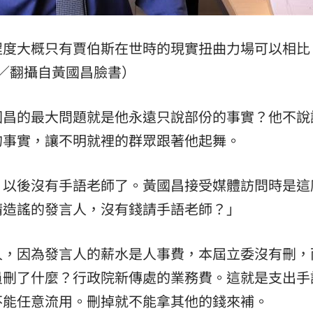
熱潮
10:00
程度大概只有賈伯斯在世時的現實扭曲力場可以相比
15
／翻攝自黃國昌臉書）
國昌的最大問題就是他永遠只說部份的事實？他不說
的事實，讓不明就裡的群眾跟著他起舞。
，以後沒有手語老師了。黃國昌接受媒體訪問時是這
請造謠的發言人，沒有錢請手語老師？」
人，因為發言人的薪水是人事費，本屆立委沒有刪，
員刪了什麼？行政院新傳處的業務費。這就是支出手
不能任意流用。刪掉就不能拿其他的錢來補。