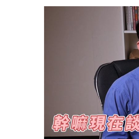
台灣囡仔來了 馬蒔權開唱嗨喊：我是
驚傳駭客猛攻華爾街 多家受害者已吐
公推孫散步遭撞亡 女慟:沒有爸爸的父親
台南大貨車、自小客事故 1名駕駛死亡
台灣彩券開獎直播中
20:31
LIVE三立+24小時直播
15:27
三立iNEWS新聞台線上直播
18:00
台彩父親節推新刮刮樂千萬頭獎超「爸
商場戰國來臨 台中「頂奢大道」逐漸
「拍片人的多重宇宙」職涯論壇9/12登