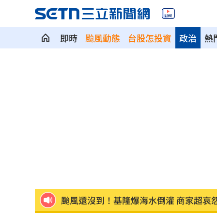
即時
颱風動態
台股怎投資
政治
熱
拋開阿湯哥光環 20歲舒莉初登台網改
新／永和豆漿創始人在台北離世 享壽7
新／新竹宣布！五峰尖石8校明停課但上
HIGHLIGHT掀回憶殺 擔心後輩太帥壓
狂冒百顆紅疹非毛囊炎！醫診斷出罕見
颱風還沒到！基隆爆海水倒灌 商家超哀