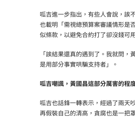
呱吉進一步指出，有些人會說，誒
也載明「需視總預算案審議情形是
似條款，以避免合約打了卻沒錢可
「誒結果還真的遇到了。我就問，
是用部分事實哄騙支持者」。
呱吉嘲諷，黃國昌這部分厲害的程
呱吉也話鋒一轉表示，經過了兩天
再假裝自己的清高，貪腐也是一把