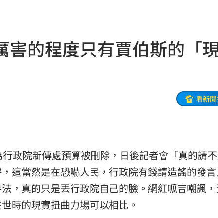
班
21:04
20:58
厲害的程度只有賈伯斯的「
兄弟
20:57
發
20:57
機
20:41
看新聞
20:37
雙北
20:30
因為行政院新傳處預算被刪除，日後記者會「真的請不
困境
20:20
評，這當然是在恐嚇人民，行政院有錢請造謠的發言
療
20:11
手法，真的只是丟行政院自己的臉。網紅
呱吉
嘲諷，
在世時的現實扭曲力場可以相比。
聲」
20:06