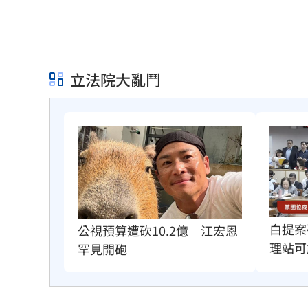
立法院大亂鬥
白提案
公視預算遭砍10.2億　江宏恩
理站可
罕見開砲