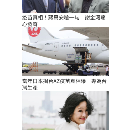
疫苗真相！蔣萬安嗆一句　謝金河痛
心發聲
當年日本捐台AZ疫苗真相曝　專為台
灣生產