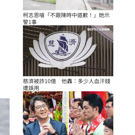
柯志恩嗆「不跟陳時中道歉！」她示
警1事
慈濟被詐10億　他轟：多少人血汗錢
遭誤用