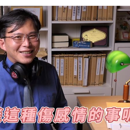
誰？
20:05
贖金
20:02
節
19:42
19:38
」氣
12:00
成形
12:00
場！
10:30