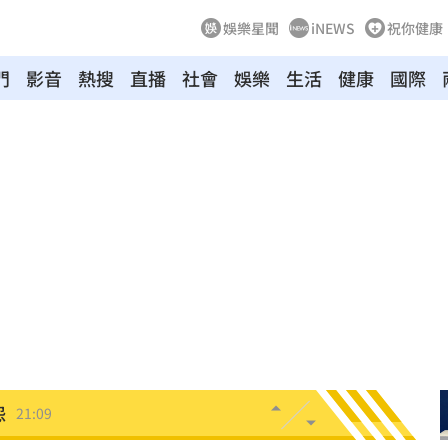
娛樂星聞
iNEWS
祝你健康
門
影音
熱搜
直播
社會
娛樂
生活
健康
國際
口
21:35
0歲
21:21
班
21:20
力大
21:12
疾病
21:10
怨
21:09