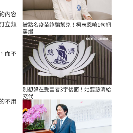
約內容
訂立類
被點名疫苗詐騙幫兇！柯志恩嗆1句網
罵爆
，而不
別想躲在受害者3字後面！她要慈濟給
交代
的不用