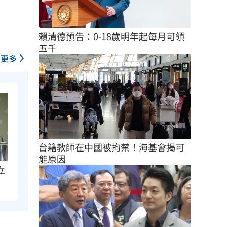
賴清德預告：0-18歲明年起每月可領
五千
更多
台籍教師在中國被拘禁！海基會揭可
能原因
立