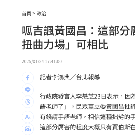
颱風假宣布了 明「新竹縣8校」停課不停
首頁
政治
太陽下抽菸突倒地！醫：猝死風險高3倍
呱吉諷黃國昌：這部分
下週鬼門開12禁忌風水 家中2物易招好
扭曲力場」可相比
Apink降臨高雄 她新歌曝光：唱不好別
吃剉冰拉到脫水洗腎 醫揭1類人4大危
2025/01/24 17:41:00
一直放屁還大不出來！醫揭大腸癌3警訊
記者李鴻典／台北報導
攪局父親節！中颱白海豚挾狂風暴雨炸
行政院
發言人
李慧芝
23日表示，
泰國少年槍案 揭家庭、校園槍枝管理
語老師了」。民眾黨立委
黃國昌
批
獨／早療課彈7歲童額頭 家長控不當治
有錢請手語老師，相信這種拙劣的
這部分厲害的程度大概只有
賈伯斯
AKIRA開唱藏彩蛋！兒子首度驚喜獻「