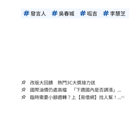
發言人
吳春城
呱吉
李慧芝
改版大回饋 熱門3C大獎接力送
國際油價仍處高檔 「下週國內是否調漲」...
臨時需要小額週轉？上【易借網】找人幫！...
PR