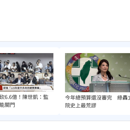
砍6.6億！陳世凱：監
今年總預算還沒審完　綠轟
能關門
院史上最荒謬