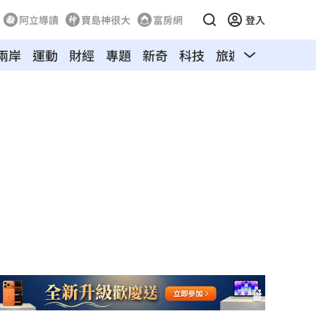
阿立導讀
寶島神很大
富房網
登入
兩岸
運動
財經
專題
新奇
科技
旅遊
汽車
寵物