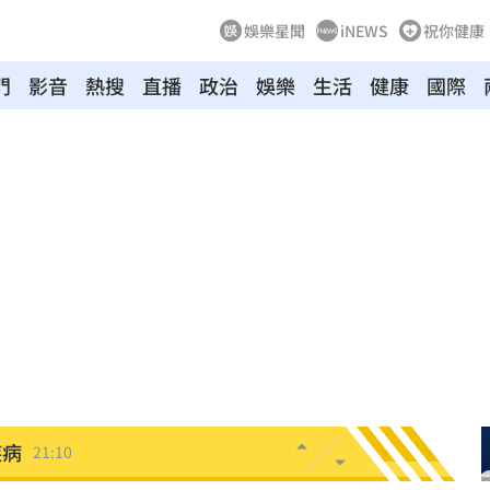
娛樂星聞
iNEWS
祝你健康
門
影音
熱搜
直播
政治
娛樂
生活
健康
國際
區」
21:42
口
21:35
0歲
21:21
班
21:20
力大
21:12
疾病
21:10
怨
21:09