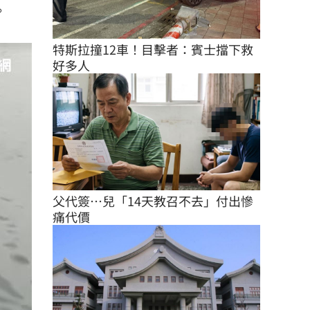
。
特斯拉撞12車！目擊者：賓士擋下救
好多人
父代簽…兒「14天教召不去」付出慘
痛代價