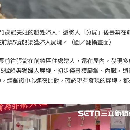
71歲冠夫姓的趙姓婦人，還將人「分屍」後丟棄在
在前鎮5號船渠獲婦人屍塊。（圖／翻攝畫面）
拘票前往張翁在前鎮區住處逮人，還在屋內，發現多
鎮5號船渠獲婦人屍塊，初步僅尋獲腳掌、內臟，遺
中，經鑑識中心連夜比對，確認現有發現的屍塊，都