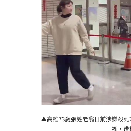
▲高雄73歲張姓老翁日前涉嫌殺死
裡，遭