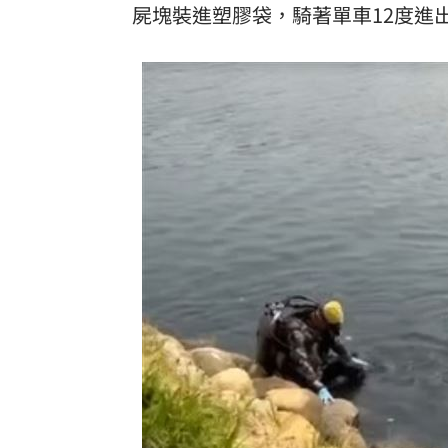
屍塊裝進塑膠袋，騎著單車12度進