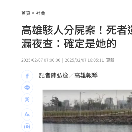
颱風假宣布了 明「新竹縣8校」停課不停
首頁
社會
太陽下抽菸突倒地！醫：猝死風險高3倍
高雄駭人分屍案！死者
下週鬼門開12禁忌風水 家中2物易招好
漏夜查：確定是她的
Apink降臨高雄 她新歌曝光：唱不好別
2025/02/07 07:00:00
2025/02/07 16:05:11
更新
吃剉冰拉到脫水洗腎 醫揭1類人4大危
記者陳弘逸／
高雄
報導
一直放屁還大不出來！醫揭大腸癌3警訊
攪局父親節！中颱白海豚挾狂風暴雨炸
泰國少年槍案 揭家庭、校園槍枝管理
獨／早療課彈7歲童額頭 家長控不當治
AKIRA開唱藏彩蛋！兒子首度驚喜獻「