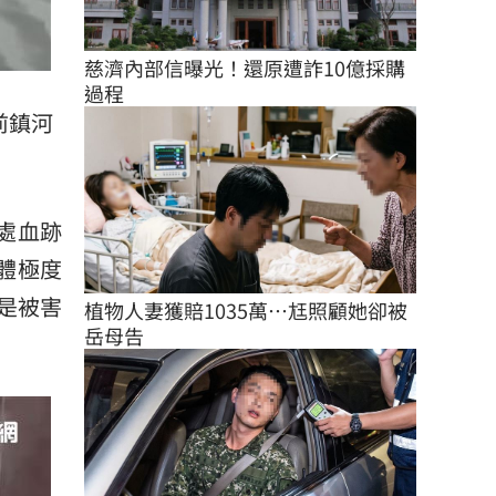
慈濟內部信曝光！還原遭詐10億採購
過程
前鎮河
處血跡
體極度
是被害
植物人妻獲賠1035萬…尪照顧她卻被
岳母告