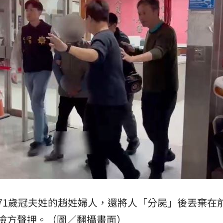
71歲冠夫姓的趙姓婦人，還將人「分屍」後丟棄在
檢方聲押。（圖／翻攝畫面）