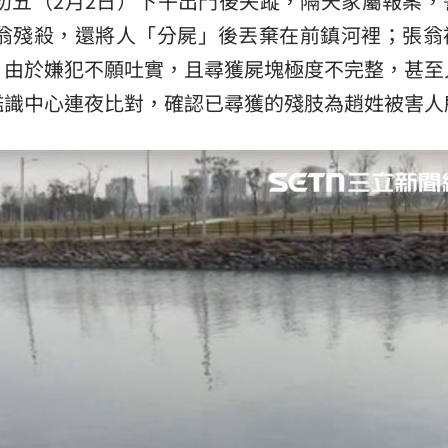
初五（2月2日）下午出門後失蹤，隔天家屬報案，
熱潮
10:00
老翁殘殺，還將人「分屍」後丟棄在前鎮河裡；張翁
15
。由於嫌犯不願吐實，且尋獲屍塊極度不完整，甚至
鑑識中心連夜比對，確認已尋獲的殘肢為趙姓被害人