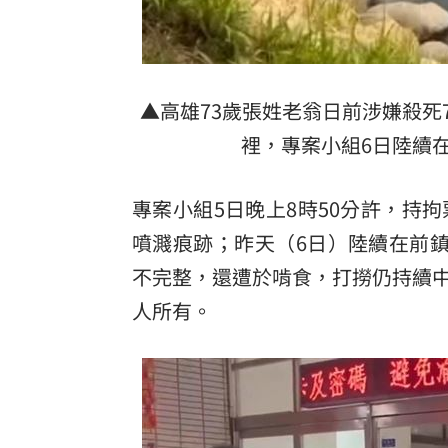
▲高雄73歲張姓老翁日前涉嫌殺死
裡，專案小組6日陸續
專案小組5日晚上8時50分許，持
噴濺痕跡；昨天（6日）陸續在前
不完整，還遭於啃食，打撈仍持續
人所有。