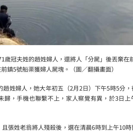
71歲冠夫姓的趙姓婦人，還將人「分屍」後丟棄在
在前鎮5號船渠獲婦人屍塊。（圖／翻攝畫面）
的趙姓婦人，她大年初五（2月2日）下午5時5分，
未歸，手機也聯繫不上，家人察覺有異，於3日上午
且張姓老翁將人殘殺後，選在清晨6時到上午10時