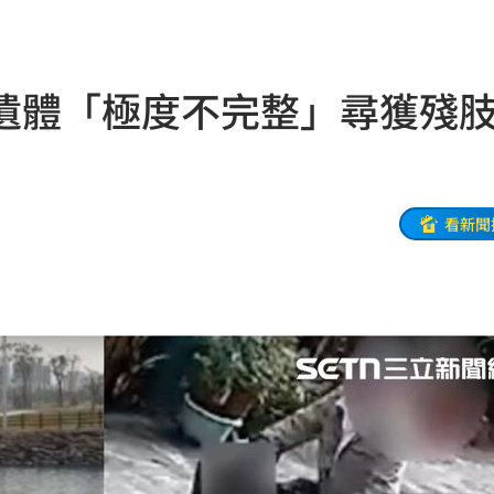
班
21:04
20:58
遺體「極度不完整」尋獲殘
兄弟
20:57
發
20:57
看新聞
機
20:41
20:37
雙北
20:30
困境
20:20
療
20:11
聲」
20:06