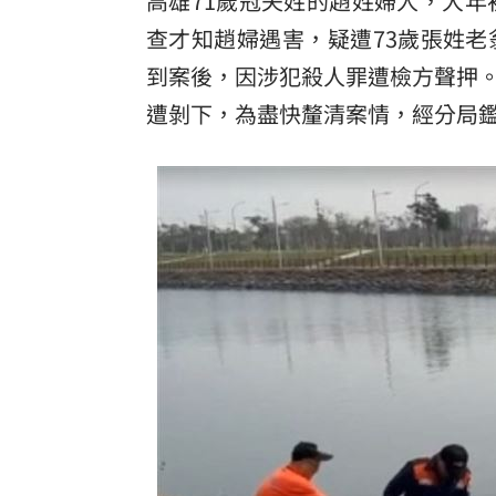
高雄71歲冠夫姓的趙姓婦人，大年
8國球員齊聚高雄 Formosa 7s掀足球
查才知趙婦遇害，疑遭73歲張姓
理想混蛋號召粉絲跨海追星吃美食！
18:
到案後，因涉犯殺人罪遭檢方聲押
遭剝下，為盡快釐清案情，經分局