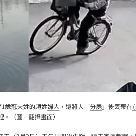
誰？
20:05
贖金
20:02
節
19:42
成形
12:00
71歲冠夫姓的趙姓
婦人
，還將人「
分屍
」後丟棄在
」氣
12:00
裡。（圖／翻攝畫面）
場！
10:30