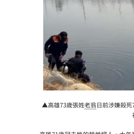
台灣囡仔來了 馬蒔權開唱嗨喊：我是
驚傳駭客猛攻華爾街 多家受害者已吐
公推孫散步遭撞亡 女慟:沒有爸爸的父親
台灣彩券開獎直播中
20:31
LIVE三立+24小時直播
15:27
三立iNEWS新聞台線上直播
18:00
商場戰國來臨 台中「頂奢大道」逐漸
▲高雄73歲張姓
老翁
日前涉嫌殺死
台彩父親節推新刮刮樂千萬頭獎超「爸
「拍片人的多重宇宙」職涯論壇9/12登