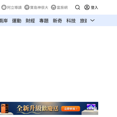
阿立導讀
寶島神很大
富房網
登入
兩岸
運動
財經
專題
新奇
科技
旅遊
汽車
寵物