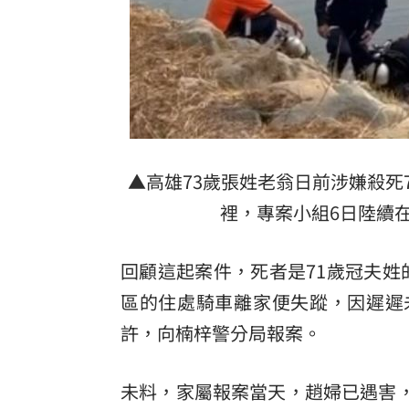
▲高雄73歲張姓老翁日前涉嫌殺死
裡，專案小組6日陸續
回顧這起案件，死者是71歲冠夫姓
區
的住處騎車離家便失蹤，因遲遲
許，向楠梓警分局報案。
未料，家屬報案當天，趙婦已遇害，