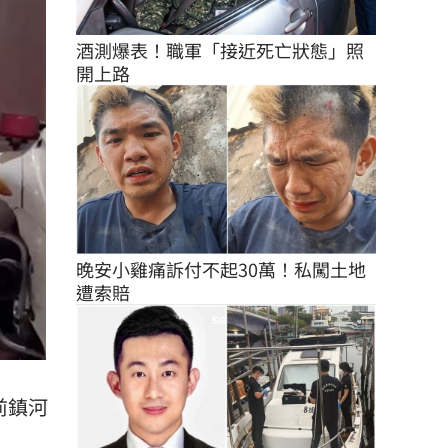
酒測爆表！職軍「接近死亡狀態」照
開上路
晚安小雞痛訴付不起30萬！私闖土地
遭索賠
前鎮河