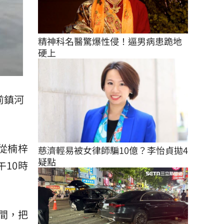
精神科名醫驚爆性侵！逼男病患跪地
硬上
前鎮河
從
楠梓
慈濟輕易被女律師騙10億？李怡貞拋4
疑點
10時
間，把