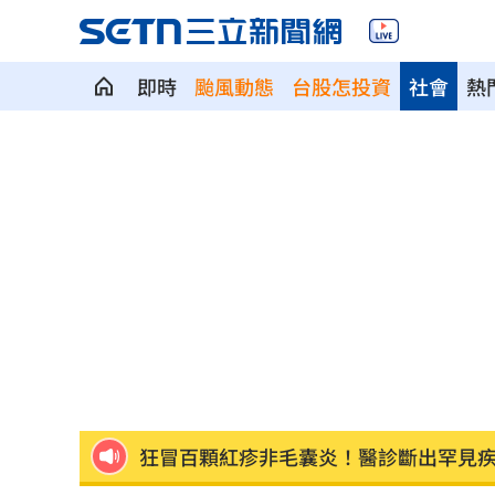
即時
颱風動態
台股怎投資
社會
熱
白海豚暴風圈縮小！氣象署揭「降雨熱
拋開阿湯哥光環 20歲舒莉初登台網改
新／永和豆漿創始人在台北離世 享壽7
新／新竹宣布！五峰尖石8校明停課但上
HIGHLIGHT掀回憶殺 擔心後輩太帥壓
狂冒百顆紅疹非毛囊炎！醫診斷出罕見
颱風還沒到！基隆爆海水倒灌 商家超哀