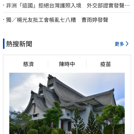
非洲「這國」拒絕台灣護照入境 外交部證實發聲
了：持續交涉聯繫
獨／楊光友批工會帳亂七八糟 曹雨婷發聲
熱搜新聞
更多
慈濟
陳時中
疫苗