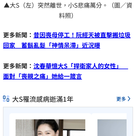
▲大S（左）突然離世，小S悲痛萬分。（圖／資
料照）
更多新聞：
昔因喪母停工！阮經天被直擊搬垃圾
回家 蓄鬍亂髮「神情呆滯」近況曝
更多新聞：
沈春華憶大S「捍衛家人的女性」
面對「喪親之痛」她給一箴言
大S罹流感病逝滿1年
更多