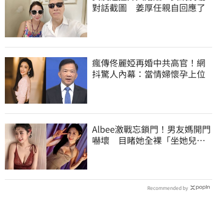
對話截圖 姜厚任親自回應了
瘋傳佟麗婭再婚中共高官！網
抖驚人內幕：當情婦懷孕上位
Albee激戰忘鎖門！男友媽開門
嚇壞 目睹她全裸「坐她兒子
身上」
Recommended by