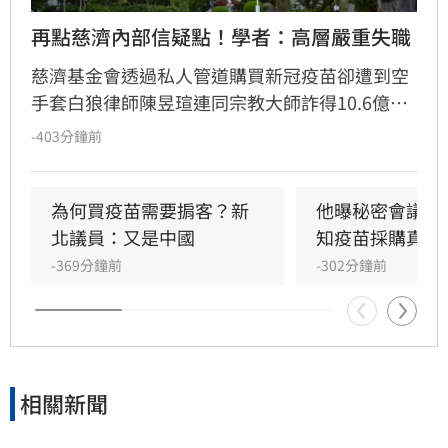
再點慈濟內部信疑點！學者：高層嚴重失職
慈濟基金會透過私人管道購買新冠疫苗卻遭到空
手套白狼律師陳昱瑄連同宗教大師詐得10.6億
元，案情曝光後引發社會熱議，紛紛質疑慈濟被
-403分鐘前
詐騙十億怎麼如此淡定。雖然慈濟已經聲明，又
發出內部信，但學者沈榮欽指出，慈濟的每次解
釋都暴露更多疑點，「慈濟的管理階層嚴重失
為何買疫苗需要掮客？新
他曝秘密會議：
職」。他還指出其中一段關於疫苗採購價格的內
北議員：又是中國
知疫苗採購真相
容根本不是事實，「我不知道為何慈濟高層能夠
-369分鐘前
-302分鐘前
說出這段話」。
相關新聞