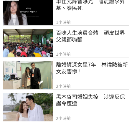
車佳元錄音曝光　嗆能讓李昇
基、泰民死
1小時前
百味人生演員合體　頑皮世界
父親節嗨翻
1小時前
離婚資深女星7年　林煒險被新
女友害慘！
2小時前
黑木啓司婚姻失控　涉違反保
護令遭逮
2小時前