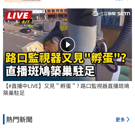
【#直播中LIVE】又見＂孵蛋＂? 路口監視器直播斑鳩
築巢駐足
熱門新聞
更多