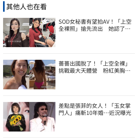
其他人也在看
SOD女秘書有望拍AV！「上空
全裸照」搶先流出 她認了：
上班7個月沒男友
薔薔出國脫了！「上空全裸」
挑戰最大天體營 粉紅美胸被
路人狂讚
差點是張菲的女人！「玉女掌
門人」痛斬10年婚…近況曝光