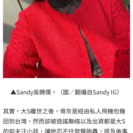
▲Sandy吳姍儒。（圖／翻攝自Sandy IG）
其實，大S離世之後，骨灰是經由私人飛機包機
回到台灣，然而卻被造謠聯絡以及出資都是大S
的前夫汪小菲，讓她忍不住發聲砲轟，提及後事