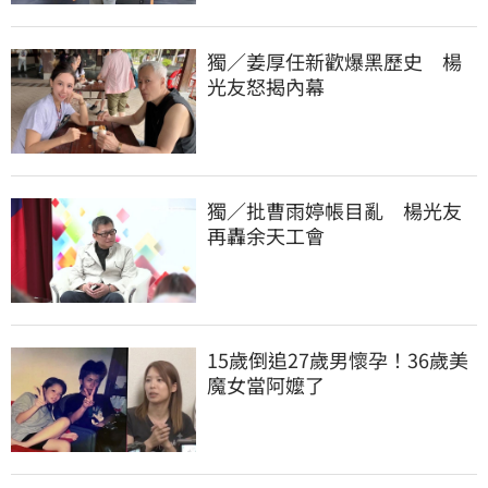
獨／姜厚任新歡爆黑歷史　楊
光友怒揭內幕
獨／批曹雨婷帳目亂　楊光友
再轟余天工會
15歲倒追27歲男懷孕！36歲美
魔女當阿嬤了