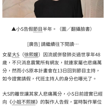
▲小S告假
節目
半年。（圖／翻攝臉書）
[廣告] 請繼續往下閱讀…
女星
大S
（
徐熙媛
）因流感併發肺炎過世享年48
歲，不只消息震驚所有網友，就連家屬也悲痛萬
分，然而小S原本計畫會在13日回到節目主持，
如今證實請假，代班主持人的身分也曝光了。
大S的離世讓其家人悲痛萬分，小S日前證實已經
向《
小姐不熙娣
》的製作人告假，當時製作單位