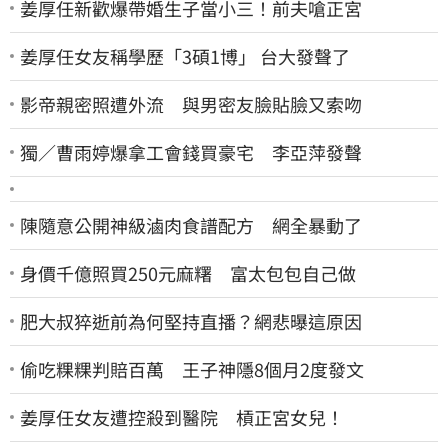
姜厚任新歡爆帶婚生子當小三！前夫嗆正宮
姜厚任女友稱學歷「3碩1博」 台大發聲了
影帝親密照遭外流 與男密友臉貼臉又索吻
獨／曹雨婷爆拿工會錢買豪宅 李亞萍發聲
陳隨意公開神級滷肉食譜配方 網全暴動了
身價千億照買250元麻糬 富太包包自己做
肥大叔猝逝前為何堅持直播？網悲曝這原因
偷吃粿粿判賠百萬 王子神隱8個月2度發文
姜厚任女友遭控殺到醫院 槓正宮女兒！