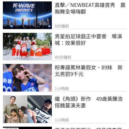
直擊／NEWBEAT高雄首秀　震
胸舞全場嗨翻
9分鐘前
男星拍足球戲正中要害　導演
喊：效果很好
40分鐘前
粉專謾罵林襄假女、89妹　新
北男罰9千元
1小時前
繼《角頭》新作　49歲黃騰浩
搭魏蔓演夫妻
1小時前