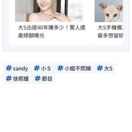
大S出道40年賺多少！驚人遺
大S手機備忘
產總額曝光
最多想留給他
sandy
小Ｓ
小姐不熙娣
大S
徐熙媛
節目