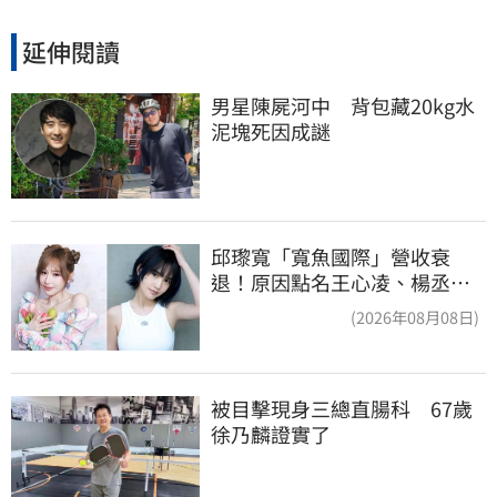
延伸閱讀
男星陳屍河中　背包藏20kg水
泥塊死因成謎
邱瓈寬「寬魚國際」營收衰
退！原因點名王心凌、楊丞琳
網笑翻：太誠實
(2026年08月08日)
被目擊現身三總直腸科　67歲
徐乃麟證實了