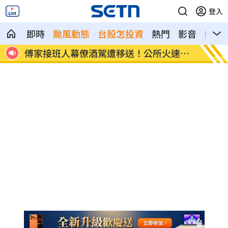
登入
即時
颱風動態
台股怎投資
熱門
影音
熱搜
除海
傅家接班人幕僚酒駕遭移送！公所火速准
獅子座
辭