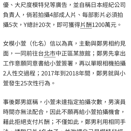
優、大尺度模特兒等廣告，並自稱日本經紀公司
負責人，倘若拍攝4部成人片、每部影片必須拍
攝5次，Y總計20次，即可獲得
片酬
1200萬元。
女模小萱（化名）信以為真，主動與鄭男相約見
面，一同前往台
北市
中正區某旅館；鄭男先拿出
工作意願同意書給小萱簽署，再以單眼相機拍攝
2人性交過程；2017年到2018年間，鄭男就與小
萱發生25次性行為。
事後鄭男誆稱，小萱未達指定拍攝次數，男演員
時間亦無法配合，因此不願再給小萱拍攝機會，
藉此拒絕支付片酬；不僅如此，鄭男利用相同手