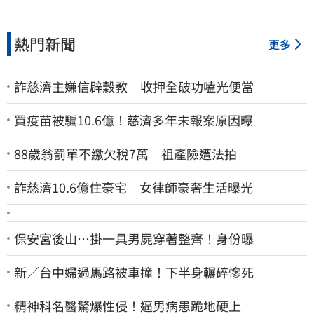
熱門新聞
更多
詐慈濟主嫌信辟穀教 收押全破功嗑光便當
買疫苗被騙10.6億！慈濟多年未報案原因曝
88歲翁罰單不繳欠稅7萬 祖產險遭法拍
詐慈濟10.6億住豪宅 女律師豪奢生活曝光
保安宮後山…掛一具男屍穿著整齊！身份曝
新／台中婦過馬路被車撞！下半身輾碎慘死
精神科名醫驚爆性侵！逼男病患跪地硬上