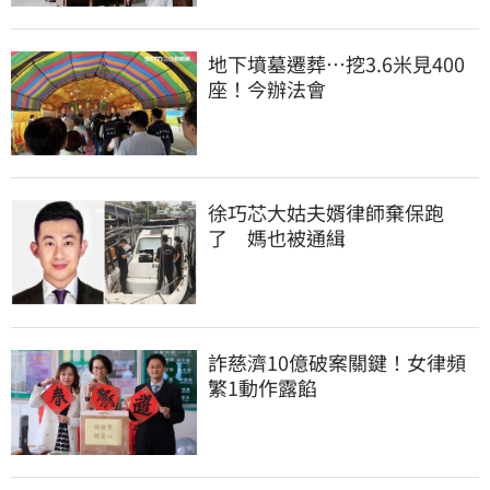
地下墳墓遷葬…挖3.6米見400
座！今辦法會
徐巧芯大姑夫婿律師棄保跑
了　媽也被通緝
詐慈濟10億破案關鍵！女律頻
繁1動作露餡