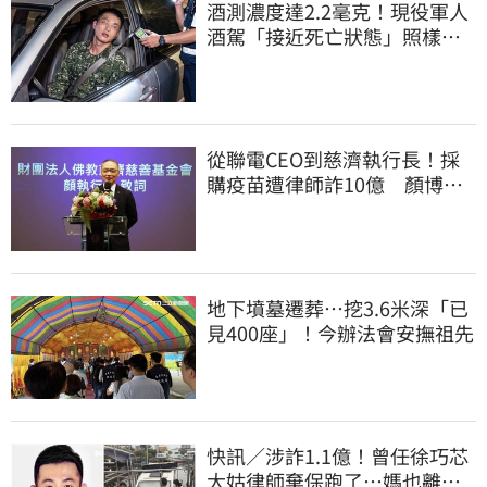
酒測濃度達2.2毫克！現役軍人
酒駕「接近死亡狀態」照樣開
車上路遭勒退
從聯電CEO到慈濟執行長！採
購疫苗遭律師詐10億 顏博
文：有被騙的感覺
地下墳墓遷葬…挖3.6米深「已
見400座」！今辦法會安撫祖先
快訊／涉詐1.1億！曾任徐巧芯
大姑律師棄保跑了…媽也離