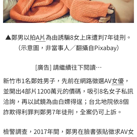
▲鄭男以拍
A片
為由誘騙8女上床遭判7年徒刑。
（示意圖，非當事人／翻攝自Pixabay）
[廣告] 請繼續往下閱讀…
新竹市1名鄭姓男子，先前在網路徵選AV
女優
，
並開出4部片1200萬元的價碼，吸引8名女子私訊
洽詢，再以試鏡為由白嫖得逞；台北地院依8個
詐欺
得利罪判鄭男7年徒刑，全案仍可上訴。
檢警調查，2017年間，鄭男在臉書張貼徵求AV女