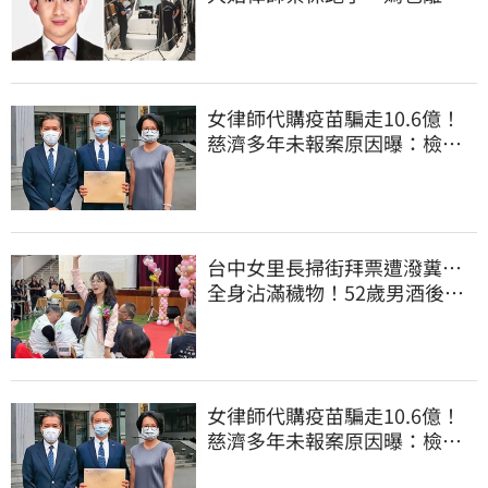
境 桃檢發通緝
女律師代購疫苗騙走10.6億！
慈濟多年未報案原因曝：檢警
上門才知被騙
台中女里長掃街拜票遭潑糞⋯
全身沾滿穢物！52歲男酒後失
控遭逮捕
女律師代購疫苗騙走10.6億！
慈濟多年未報案原因曝：檢警
上門才知被騙