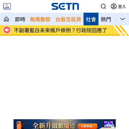
登入
即時
颱風動態
台股怎投資
社會
熱門
影音
應了
群聯7月營收刷新紀錄！1物出貨暴增
遭小3
4500%
擊