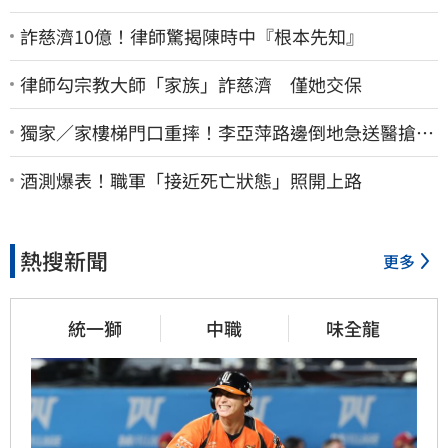
詐慈濟10億！律師驚揭陳時中『根本先知』
律師勾宗教大師「家族」詐慈濟 僅她交保
獨家／家樓梯門口重摔！李亞萍路邊倒地急送醫搶
命 「最新傷況」曝
酒測爆表！職軍「接近死亡狀態」照開上路
熱搜新聞
更多
統一獅
中職
味全龍