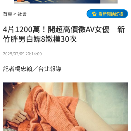
首頁
社會
看新聞換好禮
4片1200萬！開超高價徵AV女優 新
竹胖男白嫖8嫩模30次
2025/02/09 20:14:00
記者楊忠翰／台北報導