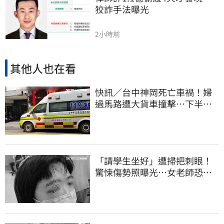
狡詐手法曝光
2小時前
其他人也在看
快訊／台中神岡死亡車禍！婦
過馬路遭大貨車撞擊…下半身
輾碎慘死路口
「請學生坐好」遭掃把刺眼！
驚悚傷勢照曝光…女老師恐失
明堅持會提告