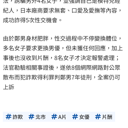
法，誘騙另外4名女子，並強調自己是模特兒經
紀人，日本廠商要求無套、口愛及愛撫等內容，
成功詐得5次性交機會。
由於鄭男身材肥胖，性交過程中不停變換體位，
多名女子要求更換男優，但未獲任何回應，加上
事後也沒收到片酬，8名女子才決定報警處理；
法官勘驗相關事證後，遂依8個網際網路對公眾
散布而犯詐欺得利罪判鄭男7年徒刑，全案仍可
上訴
詐欺
北市
A片
女優
片酬