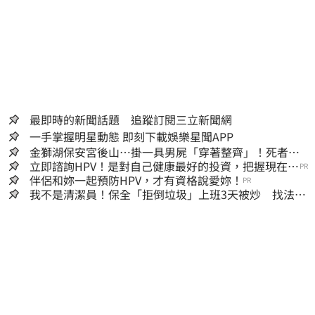
最即時的新聞話題 追蹤訂閱三立新聞網
一手掌握明星動態 即刻下載娛樂星聞APP
金獅湖保安宮後山…掛一具男屍「穿著整齊」！死者身
份曝
立即諮詢HPV！是對自己健康最好的投資，把握現在不
PR
嫌晚！
伴侶和妳一起預防HPV，才有資格說愛妳！
PR
我不是清潔員！保全「拒倒垃圾」上班3天被炒 找法院
討公道結果出爐