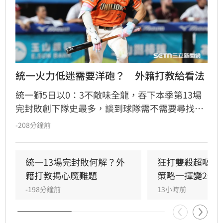
統一火力低迷需要洋砲？　外籍打教給看法
統一獅5日以0：3不敵味全龍，吞下本季第13場
完封敗創下隊史最多，談到球隊需不需要尋找洋
砲加強火力，外籍打擊教練馬修爾直言談補強不
-208分鐘前
如談現況，也認為從開季到現在只有陳傑憲的表
現較為穩定，喊話其他選手也要跳出來。
統一13場完封敗何解？外
狂打雙殺超嘔　
籍打教揭心魔難題
策略一揮變2分
-198分鐘前
13小時前