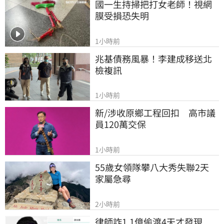
國一生持掃把打女老師！視網
膜受損恐失明
1小時前
兆基債務風暴！李建成移送北
檢複訊
1小時前
新/涉收原鄉工程回扣　高市議
員120萬交保
1小時前
55歲女領隊攀八大秀失聯2天　
家屬急尋
2小時前
律師詐1.1億偷渡4天才發現　