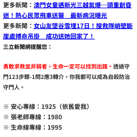
更多新聞：
澳門女童遇新光三越氣爆⋯頭重創昏
迷！熱心民眾飛車送醫 最新病況曝光
更多新聞：
女山友墜谷雪埋17日！搜救隊峭壁斷
崖處搏命吊掛 成功送她回家了！
三立新聞網提醒您：
勇敢求救並非弱者，生命一定可以找到出路。
透過守
門123步驟-1問2應3轉介，你我都可以成為自殺防治
守門人。
※ 安心專線：1925（依舊愛我）
※ 張老師專線：1980
※ 生命線專線：1995