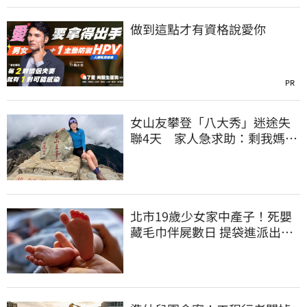
做到這點才有資格說愛你
PR
女山友攀登「八大秀」迷途失
聯4天 家人急求助：剩我媽還
沒找到
北市19歲少女家中產子！死嬰
藏毛巾伴屍數日 提袋進派出所
嚇壞警員