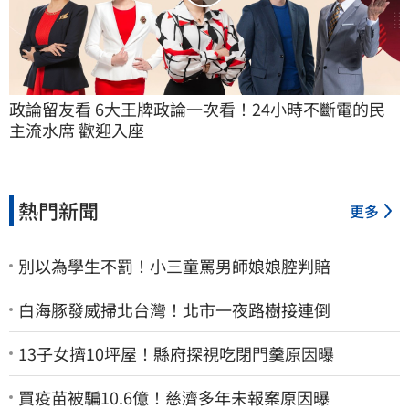
政論留友看 6大王牌政論一次看！24小時不斷電的民
主流水席 歡迎入座
熱門新聞
更多
別以為學生不罰！小三童罵男師娘娘腔判賠
白海豚發威掃北台灣！北市一夜路樹接連倒
13子女擠10坪屋！縣府探視吃閉門羹原因曝
買疫苗被騙10.6億！慈濟多年未報案原因曝