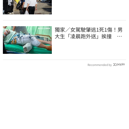
深夜遊蕩
獨家／女駕駛肇逃1死1傷！男
大生「凌晨跑外送」挨撞 媽
淚：家快瓦解
Recommended by