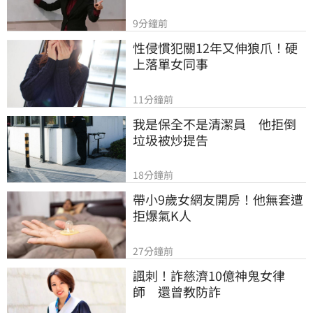
9分鐘前
性侵慣犯關12年又伸狼爪！硬
上落單女同事
11分鐘前
我是保全不是清潔員　他拒倒
垃圾被炒提告
18分鐘前
帶小9歲女網友開房！他無套遭
拒爆氣K人
27分鐘前
諷刺！詐慈濟10億神鬼女律
師　還曾教防詐