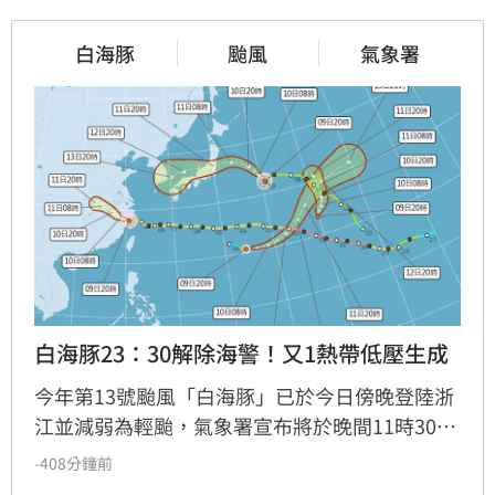
白海豚
颱風
氣象署
白海豚23：30解除海警！又1熱帶低壓生成
今年第13號颱風「白海豚」已於今日傍晚登陸浙
江並減弱為輕颱，氣象署宣布將於晚間11時30分
解除海警。受颱風影響，中部以北山區連日累積
-408分鐘前
雨量驚人，多處突破300毫米。隨著颱風遠離，