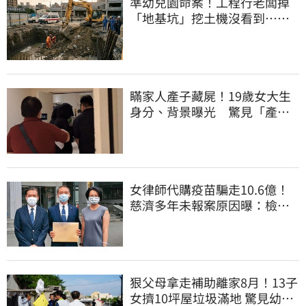
準幼兒園命案！工程行老闆掉
「地基坑」挖土機沒看到…下
土石活埋他
瞞家人產子藏屍！19歲女大生
身分、背景曝光 驚見「產檢
紀錄全空白」
女律師代購疫苗騙走10.6億！
慈濟多年未報案原因曝：檢警
上門才知被騙
狠父母拿走補助離家8月！13子
女擠10坪屋垃圾滿地 驚見幼童