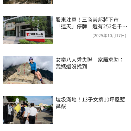
股東注意！三商美邦將下市
「這天」停牌 還有252名千張
大戶
(2025年10月17日)
女攀八大秀失聯　家屬求助：
我媽還沒找到
垃圾滿地！13子女擠10坪屋惹
鼻酸