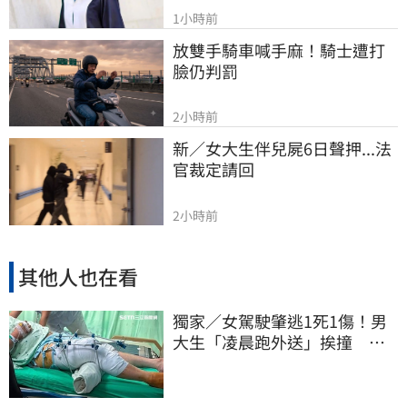
1小時前
放雙手騎車喊手麻！騎士遭打
臉仍判罰
2小時前
新／女大生伴兒屍6日聲押...法
官裁定請回
2小時前
其他人也在看
獨家／女駕駛肇逃1死1傷！男
大生「凌晨跑外送」挨撞 媽
淚：家快瓦解