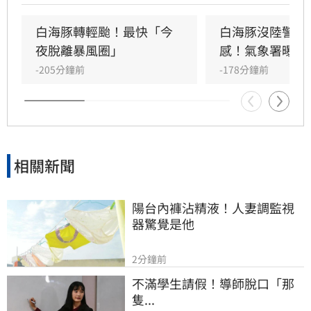
台灣轉為西南風環境，中南部未來幾日仍有局部
大雨，北部及東半部則需留意午後雷陣雨。
白海豚轉輕颱！最快「今
白海豚沒陸警卻
夜脫離暴風圈」
感！氣象署曝關
-205分鐘前
-178分鐘前
相關新聞
陽台內褲沾精液！人妻調監視
器驚覺是他
2分鐘前
不滿學生請假！導師脫口「那
隻...