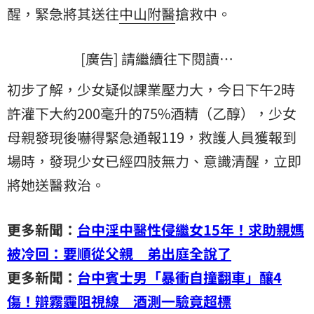
醒，緊急將其送往
中山附醫
搶救中。
[廣告] 請繼續往下閱讀…
初步了解，少女疑似課業壓力大，今日下午2時
許灌下大約200毫升的75%酒精（乙醇），少女
母親發現後嚇得緊急通報119，救護人員獲報到
場時，發現少女已經四肢無力、意識清醒，立即
將她送醫救治。
更多新聞：
台中淫中醫性侵繼女15年！求助親媽
被冷回：要順從父親 弟出庭全說了
更多新聞：
台中賓士男「暴衝自撞翻車」釀4
傷！辯霧霾阻視線 酒測一驗竟超標