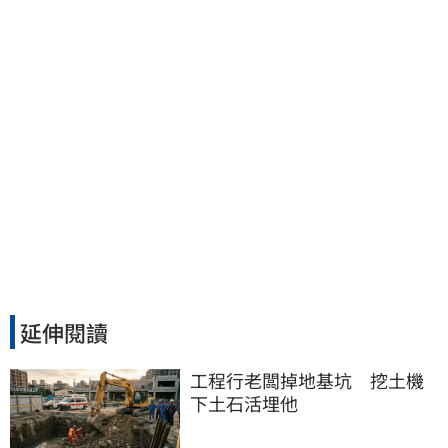
延伸閱讀
工程行老闆掉地基坑　挖土機
下土石活埋他