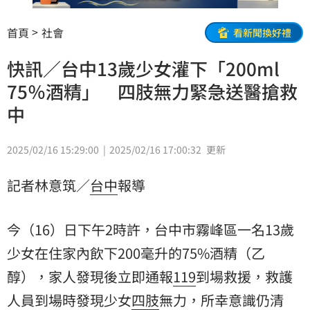
首頁
社會
看新聞換好禮
快訊／台中13歲少女灌下「200ml
75％酒精」 四肢無力緊急送醫搶救
中
2025/02/16 15:29:00
2025/02/16 17:00:32
更新
記者林意筑／
台中
報導
今（16）日下午2時許，台中市霧峰區一名13歲
少女在住家內飲下200毫升的75%酒精（乙
醇），家人發現後立即通報
119
到場救援，救護
人員到場時發現少女
四肢
無力，所幸意識仍清