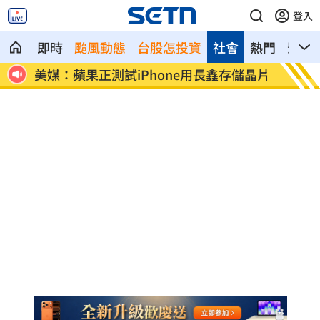
登入
即時
颱風動態
台股怎投資
社會
熱門
影音
看
美媒：蘋果正測試iPhone用長鑫存儲晶片
不滿學