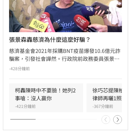
張景森轟慈濟為什麼這麼好騙？
慈濟基金會2021年採購BNT疫苗爆發10.6億元詐
騙案，引發社會譁然。行政院前政務委員張景森
公開砲轟執行長顏博文企圖掩蓋事實，要求其立
-428分鐘前
即下台負責。張景森質疑慈濟內控機制全面崩
壞，竟讓存在重大疑點的交易一路綠燈過關，痛
批「為何這麼好騙」。他呼籲慈濟董事會應成立
柯轟陳時中不要臉！她列2
徐巧芯提陳柏惟
外部獨立調查小組，全面徹查決策流程並揪出失
事嗆：沒人贏你
律師再曬1照補
職者。此事件不僅重創慈濟信譽，更引發外界對
-421分鐘前
-367分鐘前
於公益資產管理透明度的強烈關注。唯有透過公
開透明的調查與