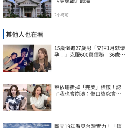
《靜思語》酸爆
2小時前
其他人也在看
15歲倒追27歲男「交往1月就懷
孕！」克服600萬債務 36歲美
魔女當阿嬤了
蔡依珊撕掉「完美」標籤！認
了我也會崩潰：傷口終究會癒
合
斷交19年看見台灣實力！「這