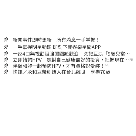
新聞事件即時更新 所有消息一手掌握！
一手掌握明星動態 即刻下載娛樂星聞APP
一家4口無視勸阻強闖圍籬觀浪 突掀巨浪「9歲兒當場
遭捲入海」
立即諮詢HPV！是對自己健康最好的投資，把握現在不
PR
嫌晚！
伴侶和妳一起預防HPV，才有資格說愛妳！
PR
快訊／永和豆漿創始人在台北離世 享壽70歲