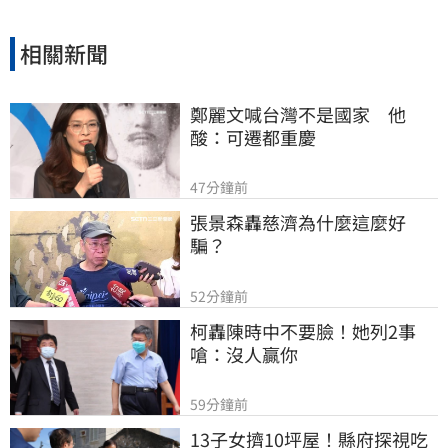
相關新聞
鄭麗文喊台灣不是國家　他
酸：可遷都重慶
47分鐘前
張景森轟慈濟為什麼這麼好
騙？
52分鐘前
柯轟陳時中不要臉！她列2事
嗆：沒人贏你
59分鐘前
13子女擠10坪屋！縣府探視吃