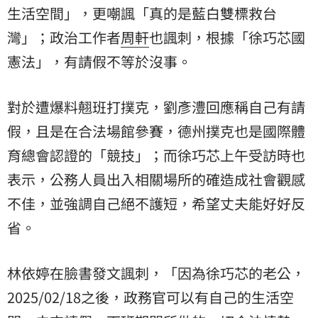
生活空間」，更嘲諷「真的是藍白雙標救台
灣」；政治工作者
周軒
也諷刺，根據「徐巧芯國
憲法」，有請假不等於沒事。
對於遭爆料翹班打撲克，劉彥澧回應稱自己有請
假，且是在合法場館參賽，德州撲克也是國際體
育總會認證的「競技」；而徐巧芯上午受訪時也
表示，公務人員出入相關場所的確造成社會觀感
不佳，並強調自己絕不護短，希望丈夫能好好反
省。
林依婷在臉書發文諷刺，「因為徐巧芯的老公，
2025/02/18之後，政務官可以有自己的生活空