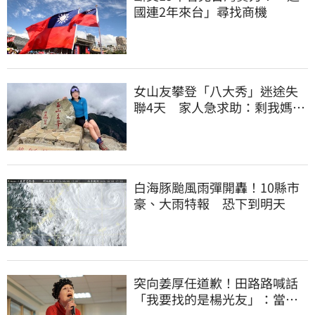
國連2年來台」尋找商機
女山友攀登「八大秀」迷途失
聯4天 家人急求助：剩我媽還
沒找到
白海豚颱風雨彈開轟！10縣市
豪、大雨特報 恐下到明天
突向姜厚任道歉！田路路喊話
「我要找的是楊光友」：當時