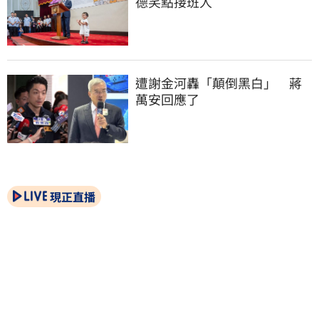
德笑點接班人
遭謝金河轟「顛倒黑白」　蔣
萬安回應了
現正直播