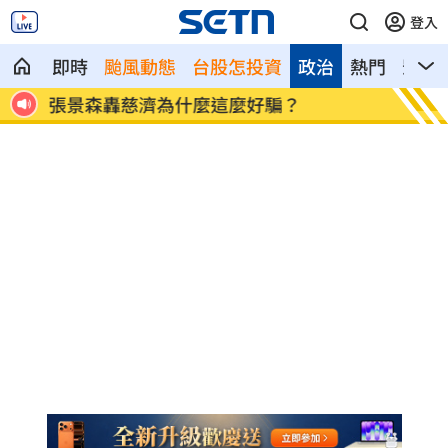
登入
即時
颱風動態
台股怎投資
政治
熱門
影音
都重
張景森轟慈濟為什麼這麼好騙？
柯轟陳