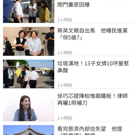
閉門羹原因曝
1小時前
蔡英文親自出馬　他曝民進黨
「保5搶7」
1小時前
垃圾滿地！13子女擠10坪屋惹
鼻酸
1小時前
徐巧芯提陳柏惟踢鐵板！律師
再曬1照補刀
1小時前
看完慈濟內部信失望　他提