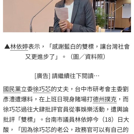
▲
林依婷
表示，「感謝藍白的雙標，讓台灣社會
又更進步了」。（圖／資料照）
[廣告] 請繼續往下閱讀…
國民黨
立委
徐巧芯
的丈夫，台中市研考會主委
劉
彥澧
遭爆料，在上班日現身賭場打
德州撲克
，而
徐巧芯過往大肆批評官員從事娛樂活動，遭輿論
批評「雙標」。台南市議員林依婷今（18）日大
酸，「因為徐巧芯的老公，政務官可以有自己的