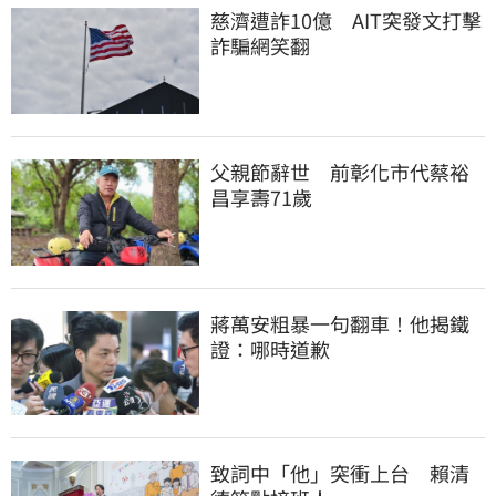
慈濟遭詐10億　AIT突發文打擊
詐騙網笑翻
父親節辭世　前彰化市代蔡裕
昌享壽71歲
蔣萬安粗暴一句翻車！他揭鐵
證：哪時道歉
致詞中「他」突衝上台　賴清