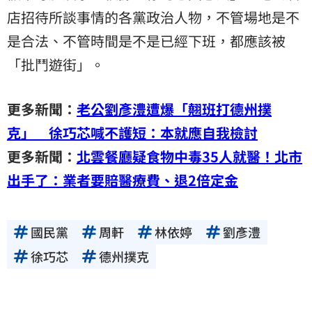
店招待所談事情的各黨政治人物，不管場地是不
是合法、不管時間是不是已經下班，都應該被
「批鬥遊街」。
更多新聞：
老公劉彥澧遭爆「翹班打德州撲
克」 徐巧芯喊不護短：本就應自我檢討
更多新聞：
北雲餐廳疑食物中毒35人就醫！北市
出手了：業者要賠醫療費、退2倍定金
國民黨
周軒
林依婷
劉彥澧
徐巧芯
德州撲克