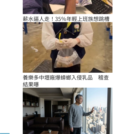
薪水逼人走！35％年輕上班族想跳槽
養樂多中壢廠爆蟑螂入侵乳品　稽查
結果曝