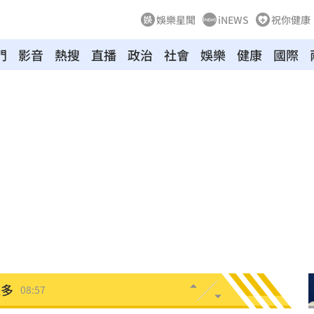
娛樂星聞
iNEWS
祝你健康
門
影音
熱搜
直播
政治
社會
娛樂
健康
國際
點
09:09
病」
09:05
服
09:03
瞎
09:01
鳥
09:01
更多
08:57
陸警
08:56