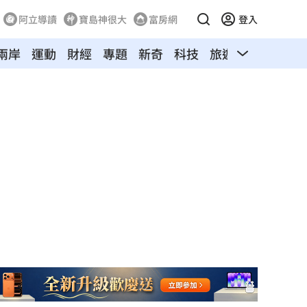
阿立導讀
寶島神很大
富房網
登入
兩岸
運動
財經
專題
新奇
科技
旅遊
汽車
寵物