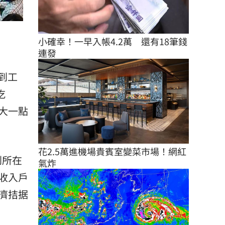
小確幸！一早入帳4.2萬　還有18筆錢
連發
到工
吃
大一點
花2.5萬進機場貴賓室變菜市場！網紅
到所在
氣炸
收入戶
濟拮据