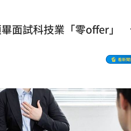
偵訊
08:50
手法
08:47
畢面試科技業「零offer」
人理
08:46
東家
08:46
08:39
看新聞
道歉
08:39
區曝
08:37
道歉
08:36
聲
08:34
動了
08:32