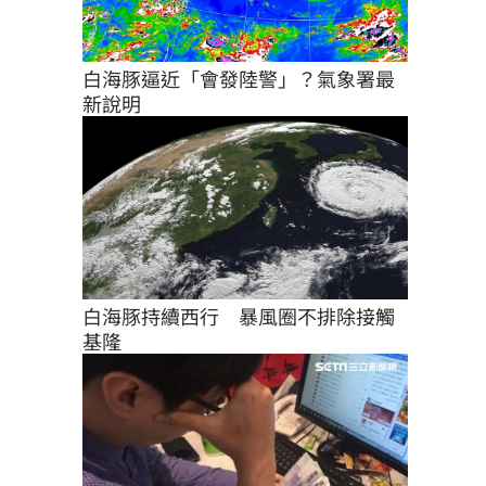
白海豚逼近「會發陸警」？氣象署最
新說明
白海豚持續西行　暴風圈不排除接觸
基隆