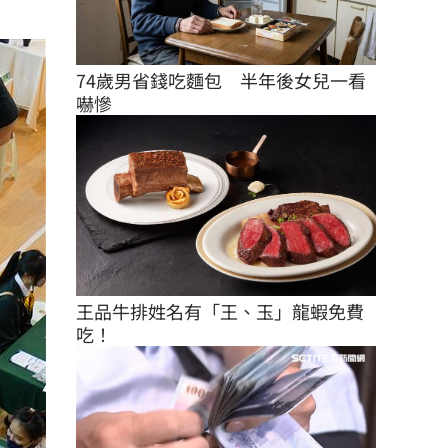
74歲男省錢吃麵包　半年後女兒一看
嚇慘
王品牛排姓名有「王、玉」龍蝦免費
吃！