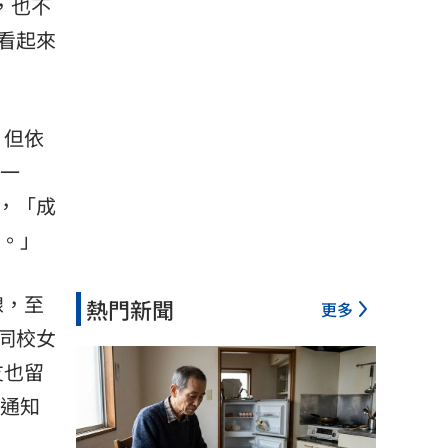
，也不
看起來
，但依
文一
，「成
了。」
線，至
熱門新聞
更多
」同校女
友也留
的通知