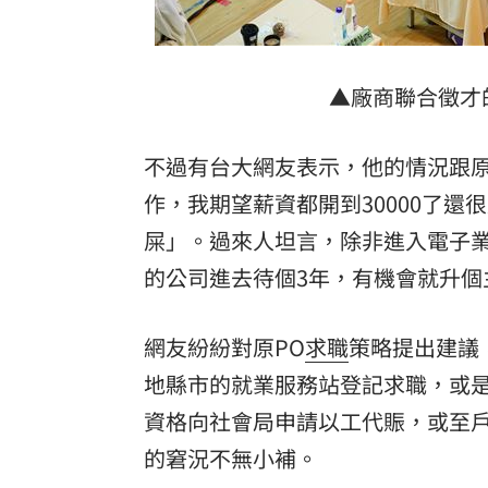
▲廠商聯合徵才
不過有台大網友表示，他的情況跟原
作，我期望薪資都開到30000了
屎」。過來人坦言，除非進入電子
的公司進去待個3年，有機會就升
網友紛紛對原PO
求職
策略提出建議
地縣市的就業服務站登記求職，或
資格向社會局申請以工代賑，或至
的窘況不無小補。