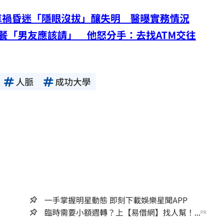
車禍昏迷「隱眼沒拔」釀失明 醫曝實務情況
餐「男友應該請」 他怒分手：去找ATM交往
人脈
成功大學
一手掌握明星動態 即刻下載娛樂星聞APP
臨時需要小額週轉？上【易借網】找人幫！...
PR