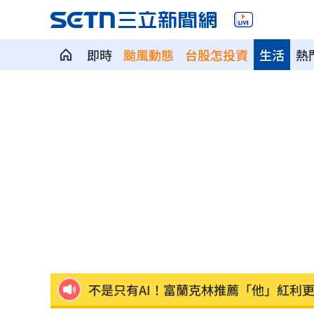
即時
颱風動態
台股怎投資
生活
熱
開盤／台積電漲20元領軍 台股漲近400
川普造勢又出狂言！嗆電動車駕駛「有
拒為產能過剩道歉！外媒嗆中國
09:03
河北彩花最愛曝光！被香菜多力多滋收
慈濟買疫苗被詐10億 聲明1句醫轟：太
布雷格曼9局下追平轟 再見失誤氣走藍
不是只有AI！富蘭克林推薦「他」紅利
鄭明典揭白海豚動態 氣象署：不排除