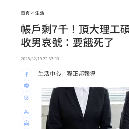
新／爆涉貪！議員范織欽…遭檢調漏夜
首頁
生活
台股急跌逆勢買95％滿倉 專家曝操作
帳戶剩7千！頂大理工碩
陳時中早提醒慈濟！學者：做到流血沒
收男哀號：要餓死了
高斯曼披小熊戰袍 慶幸不用先對決老
大罷免名店遭酸本業造謠 老闆怒提告
2025/02/19 22:32:00
慈濟買BNT遭詐 綠：藍白政治人物應
生活中心／程正邦報導
白海豚更近了！「恐輕掃北部」風雨熱
抹黑陳時中擋疫苗！他曝往事嗆柯：欠
告別綠衫軍十年生涯 布朗首揭離隊心
陳隨意公開神級滷肉食譜配方 網全暴