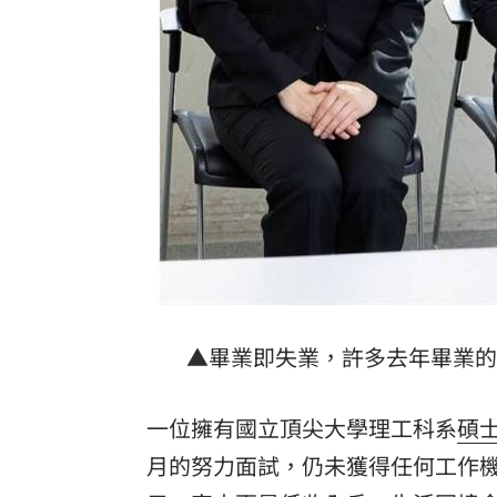
ENHYPEN粉絲Mina遭網暴離世！醫師
習近平國師惹禍！狂言1句嚇跑大批台商
台灣彩券開獎直播中
20:31
LIVE三立+24小時直播
15:27
三立iNEWS新聞台線上直播
18:00
理想混蛋號召粉絲跨海追星吃美食！
18:
▲畢業即失業，許多去年畢業的學
一位擁有國立頂尖大學理工科系
碩
月的努力面試，仍未獲得任何工作機