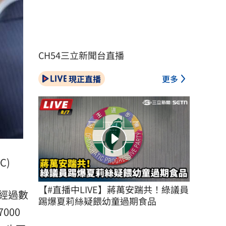
CH54三立新聞台直播
現正直播
更多
C)
【#直播中LIVE】蔣萬安踹共！綠議員
經過數
踢爆夏莉絲疑餵幼童過期食品
000