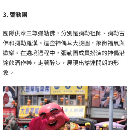
3.
彌勒團
團隊供奉三尊彌勒佛，分別是彌勒祖師、彌勒古
佛和彌勒羅漢。這些神偶耳大臉圓，象徵福氣與
歡樂。在遶境過程中，彌勒團成員扮演的神偶沿
途飲酒作樂，走著醉步，展現出豁達開朗的形
象。