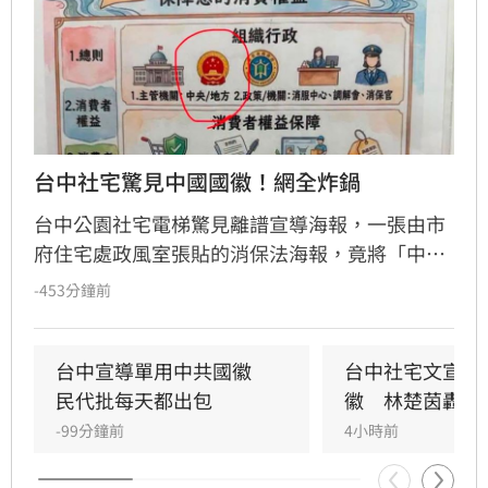
台中社宅驚見中國國徽！網全炸鍋
台中公園社宅電梯驚見離譜宣導海報，一張由市
府住宅處政風室張貼的消保法海報，竟將「中央
機關」圖示誤植為中國國徽，五星圖樣引發民眾
-453分鐘前
譁然。政治工作者周軒質疑市府立場，網友更諷
刺台中是否已中國化。對此，台中市住宅發展工
程處6日緊急滅火，坦承是內部人員使用AI製圖卻
台中宣導單用中共國徽　
台中社宅文宣驚
未落實校稿釀禍，已將爭議海報全面下架並致
民代批每天都出包
徽　林楚茵轟這
歉，承諾未來將嚴格審核宣導品內容，杜絕類似
-99分鐘前
4小時前
荒謬烏龍再次發生。