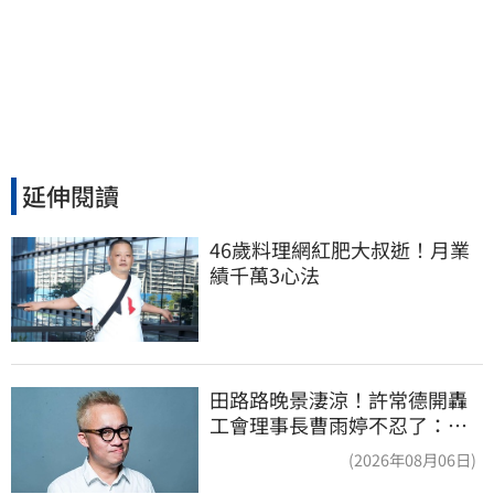
延伸閱讀
46歲料理網紅肥大叔逝！月業
績千萬3心法
田路路晚景淒涼！許常德開轟
工會理事長曹雨婷不忍了：別
只包紅包慰問
(2026年08月06日)