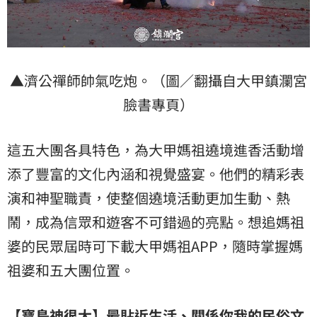
▲濟公禪師帥氣吃炮。（圖／翻攝自大甲鎮瀾宮
臉書專頁）
這五大團各具特色，為大甲媽祖遶境進香活動增
添了豐富的文化內涵和視覺盛宴。他們的精彩表
演和神聖職責，使整個遶境活動更加生動、熱
鬧，成為信眾和遊客不可錯過的亮點。想追媽祖
婆的民眾屆時可下載大甲媽祖APP，隨時掌握媽
祖婆和五大團位置。
【寶島神很大】最貼近生活、關係你我的民俗文