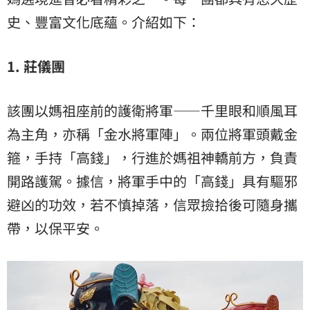
史、豐富文化底蘊。介紹如下：
1.
莊儀團
該團以媽祖座前的護衛將軍——千里眼和順風耳
為主角，亦稱「金水將軍陣」。兩位將軍頭戴金
箍，手持「高錢」，行進於媽祖神轎前方，負責
開路護駕。據信，將軍手中的「高錢」具有驅邪
避凶的功效，若不慎掉落，信眾撿拾後可隨身攜
帶，以保平安。