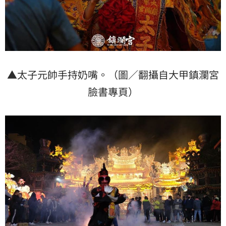
▲太子元帥手持奶嘴。（圖／翻攝自大甲鎮瀾宮
臉書專頁）