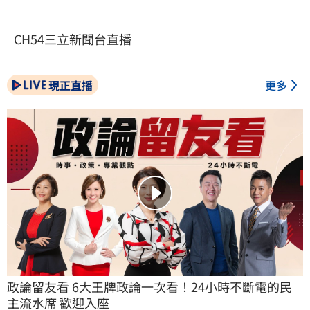
CH54三立新聞台直播
現正直播
更多
政論留友看 6大王牌政論一次看！24小時不斷電的民
主流水席 歡迎入座