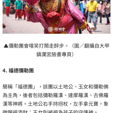
▲彌勒團會嘻笑打鬧走醉步。（圖／翻攝自大甲
鎮瀾宮臉書專頁）
4.
福德彌勒團
簡稱「福德團」，該團以土地公、玉女和彌勒佛
為主角，後者包括彌勒羅漢、達摩羅漢、古佛羅
漢等神將。土地公右手持拐杖，左手拿元寶，象
徵賜福添財；玉女則被視為孩子的守護神。