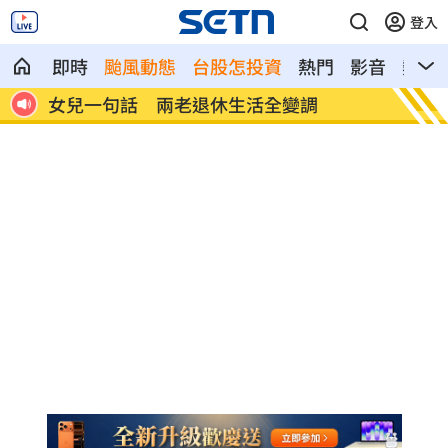
登入
即時
颱風動態
台股怎投資
熱門
影音
熱搜
首富
女兒一句話 兩老退休生活全變調
記憶體
襲