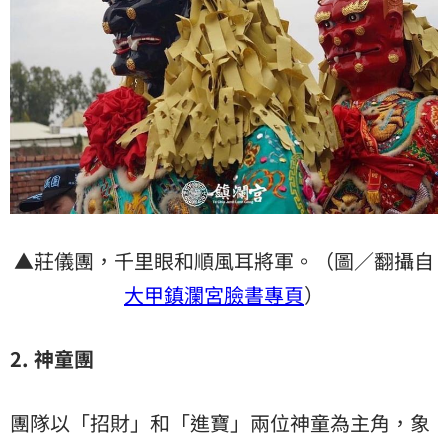
▲莊儀團，千里眼和順風耳將軍。（圖／翻攝自
大甲鎮瀾宮臉書專頁
）
2.
神童團
團隊以「招財」和「進寶」兩位神童為主角，象