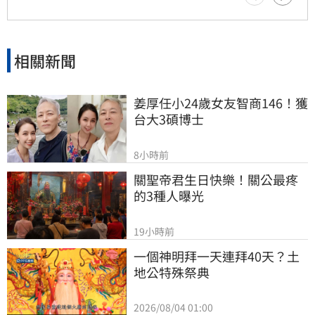
相關新聞
姜厚任小24歲女友智商146！獲
台大3碩博士
8小時前
關聖帝君生日快樂！關公最疼
的3種人曝光
19小時前
一個神明拜一天連拜40天？土
地公特殊祭典
2026/08/04 01:00