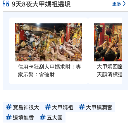
9天8夜大甲媽祖遶境
更多
大甲媽回鑾安
信用卡狂刮大甲媽求財！專
天顏清標這樣
家示警：會破財
寶島神很大
大甲媽祖
大甲鎮瀾宮
遶境進香
五大團