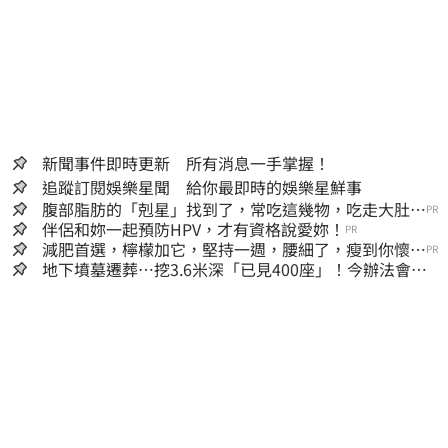
新聞事件即時更新 所有消息一手掌握！
追蹤訂閱娛樂星聞 給你最即時的娛樂星鮮事
腹部脂肪的「剋星」找到了，常吃這幾物，吃走大肚
PR
囊，瘦出小蠻腰
伴侶和妳一起預防HPV，才有資格說愛妳！
PR
減肥首選，檸檬加它，堅持一週，腰細了，瘦到你懷疑
PR
人生
地下墳墓遷葬…挖3.6米深「已見400座」！今辦法會安
撫祖先