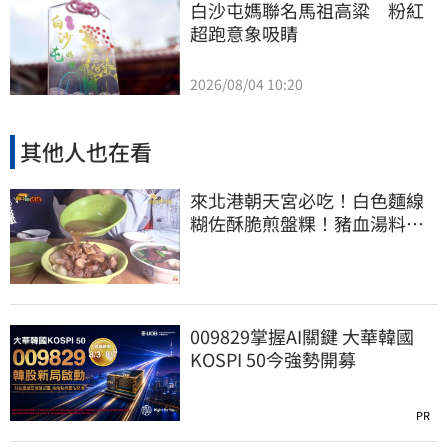
白沙屯媽聯名馬祖高粱　粉紅
超跑意象吸睛
2026/08/04 10:20
其他人也在看
來北港朝天宮必吃！白色麵線
糊佐酥脆煎盤粿！豬血湯料滿
滿
009829掌握AI關鍵 大華韓國
KOSPI 50今強勢開募
PR