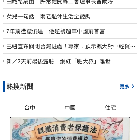
田路路窮困 許常德開轟工會理事長曹雨婷
女兒一句話 兩老退休生活全變調
7年前遭譏傻逼！他逆襲超車中國前首富
巴紐宣布關閉台灣駐處！專家：預示擴大對中經貿合
作
新／2天前最後露臉 網紅「肥大叔」離世
熱搜新聞
更多
台中
中國
住宅