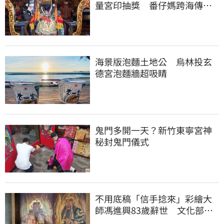
量宮印抽獎 番仔媽跨海傳慈
愛
海景版泡麵土地公 烏林投玄
德宮泡麵牆超吸睛
鬼門多開一天？新竹東寧宮神
秘封鬼門儀式
不用底稿「信手捻來」彩繪大
師馮進興83歲辭世 文化部頒
發旌揚狀