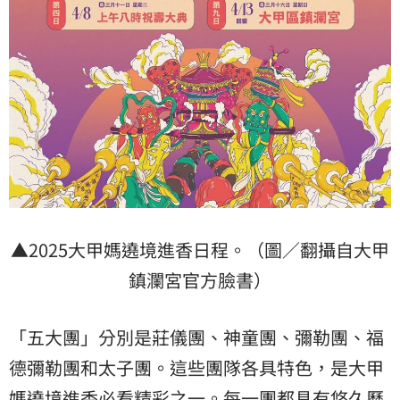
▲2025大甲媽遶境進香日程。（圖／翻攝自大甲
鎮瀾宮官方臉書）
「五大團」分別是莊儀團、神童團、彌勒團、福
德彌勒團和太子團。這些團隊各具特色，是大甲
媽遶境進香必看精彩之一。每一團都具有悠久歷