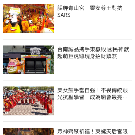
艋舺青山宮 靈安尊王對抗
SARS
台南誠品攜手東嶽殿 國民神獸
超萌巨虎爺現身招財鎮煞
美女鼓手當自強！不畏傳統眼
光抗壓學習 成為廟會最亮的
「嬌」點
眾神齊聚祈福！東螺天后宮限