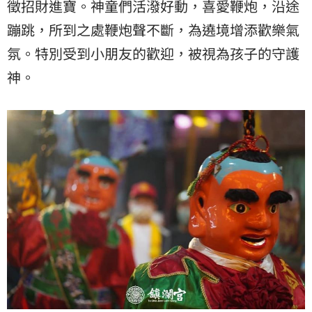
徵招財進寶。神童們活潑好動，喜愛鞭炮，沿途
蹦跳，所到之處鞭炮聲不斷，為遶境增添歡樂氣
氛。特別受到小朋友的歡迎，被視為孩子的守護
神。