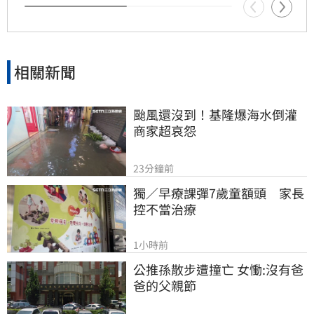
相關新聞
颱風還沒到！基隆爆海水倒灌 
商家超哀怨
23分鐘前
獨／早療課彈7歲童額頭　家長
控不當治療
1小時前
公推孫散步遭撞亡 女慟:沒有爸
爸的父親節