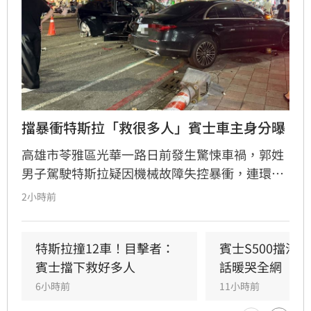
擋暴衝特斯拉「救很多人」賓士車主身分曝
高雄市苓雅區光華一路日前發生驚悚車禍，郭姓
男子駕駛特斯拉疑因機械故障失控暴衝，連環撞
擊12輛汽機車及單車，所幸僅造成3人輕傷。肇
2小時前
事車輛最終撞上停放路邊的賓士車才停下，避免
衝入熱鬧的光華夜市。該名賓士車主身分隨後曝
光，竟是擁有1.4萬粉絲的網紅「超級土豆粉」，
特斯拉撞12車！目擊者：
賓士S500擋浩
同時也是嘉義知名甜甜圈店老闆。
賓士擋下救好多人
話暖哭全網
6小時前
11小時前