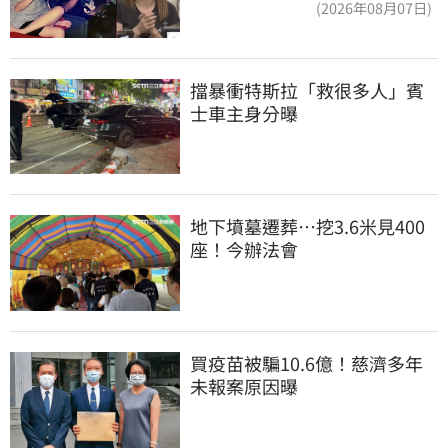
(2026年08月07日)
擋暴衝特斯拉「救很多人」賓
士車主身分曝
地下墳墓遷葬…挖3.6米見400
座！今辦法會
買疫苗被騙10.6億！慈濟多年
未報案原因曝