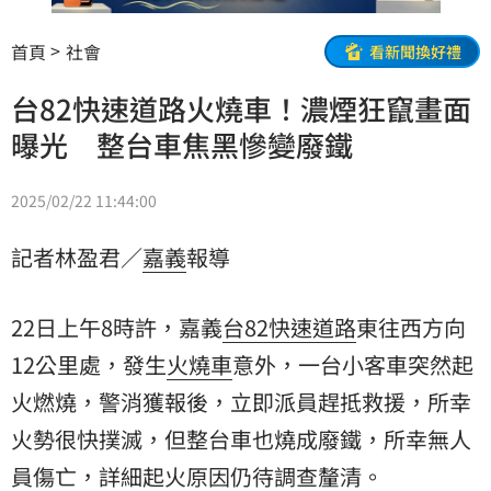
首頁
社會
看新聞換好禮
台82快速道路火燒車！濃煙狂竄畫面
曝光 整台車焦黑慘變廢鐵
2025/02/22 11:44:00
記者林盈君／
嘉義
報導
22日上午8時許，嘉義
台82
快速道路
東往西方向
12公里處，發生
火燒車
意外，一台小客車突然起
火燃燒，警消獲報後，立即派員趕抵救援，所幸
火勢很快撲滅，但整台車也燒成廢鐵，所幸無人
員傷亡，詳細起火原因仍待調查釐清。