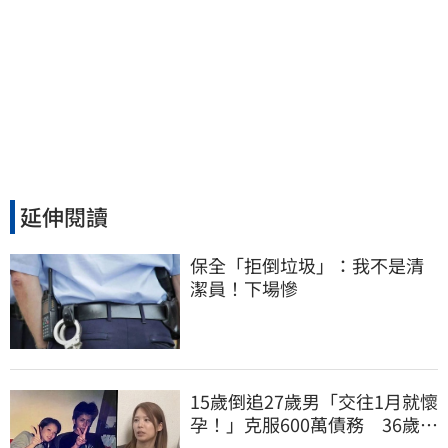
延伸閱讀
保全「拒倒垃圾」：我不是清
潔員！下場慘
15歲倒追27歲男「交往1月就懷
孕！」克服600萬債務 36歲美
魔女當阿嬤了