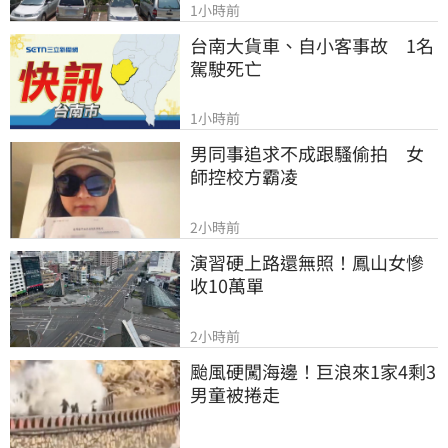
1小時前
台南大貨車、自小客事故　1名
駕駛死亡
1小時前
男同事追求不成跟騷偷拍　女
師控校方霸凌
2小時前
演習硬上路還無照！鳳山女慘
收10萬單
2小時前
颱風硬闖海邊！巨浪來1家4剩3 
男童被捲走