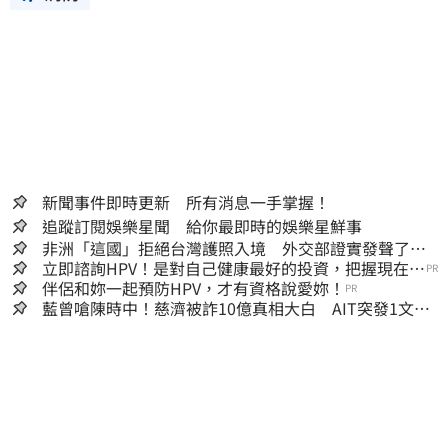
新聞事件即時更新 所有消息一手掌握！
追蹤訂閱娛樂星聞 給你最即時的娛樂星鮮事
非洲「這國」拒絕台灣護照入境 外交部證實發聲了：
持續交涉聯繫
立即諮詢HPV！是對自己健康最好的投資，把握現在不
PR
嫌晚！
伴侶和妳一起預防HPV，才有資格說愛妳！
PR
藍曾嗆陳時中！慈濟被詐10億真相大白 AIT突發1文酸
爆…他笑：真的很會