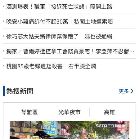
酒測爆表！職軍「接近死亡狀態」照開上路
晚安小雞痛訴付不起30萬！私闖土地遭索賠
徐巧芯大姑夫婿律師棄保跑了 媽也被通緝
獨家／曹雨婷遭控拿工會錢買豪宅！李亞萍不忍發
聲：余天管工會都貼錢
桃園85歲老婦遭尪殺害 右半臉全爛
熱搜新聞
更多
苓雅區
光華夜市
高雄