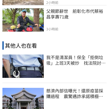
2小時前
父親節辭世　前彰化市代蔡裕
昌享壽71歲
3小時前
其他人也在看
我不是清潔員！保全「拒倒垃
圾」上班3天被炒 找法院討公
道結果出爐
慈濟內部信曝光！還原疫苗採
購過程 震驚遇詐承諾積極追
回善款