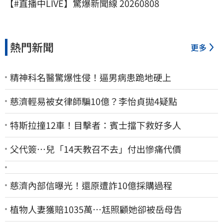
【#直播中LIVE】驚爆新聞線 20260808
熱門新聞
更多
精神科名醫驚爆性侵！逼男病患跪地硬上
慈濟輕易被女律師騙10億？李怡貞拋4疑點
特斯拉撞12車！目擊者：賓士擋下救好多人
父代簽…兒「14天教召不去」付出慘痛代價
慈濟內部信曝光！還原遭詐10億採購過程
植物人妻獲賠1035萬…尪照顧她卻被岳母告