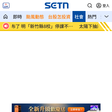
登入
即時
颱風動態
台股怎投資
社會
熱門
影音
不停
太陽下抽菸突倒地！醫：猝死風險高3倍
Api
發