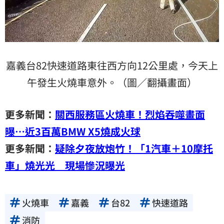
嘉義台82快速道路東往西方向12公里處，今天上
午發生火燒車意外。（圖／翻攝畫面）
更多新聞：
關西服務區火燒車！烈焰吞噬畫面
曝…近3百萬BMW X5燒成火球
更多新聞：
疑除夕夜放炮竹！「1汽車＋10摩托
車」燒光光 現場慘況曝光
火燒車
嘉義
台82
快速道路
消防