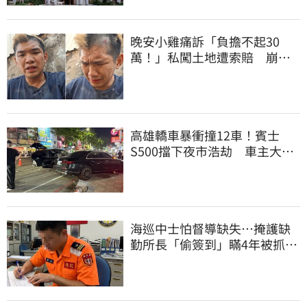
晚安小雞痛訴「負擔不起30
萬！」私闖土地遭索賠 崩
潰：不接受漫天要價
高雄轎車暴衝撞12車！賓士
S500擋下夜市浩劫 車主大
度：車再買就有
海巡中士怕督導缺失…掩護缺
勤所長「偷簽到」瞞4年被抓
包！下場曝光