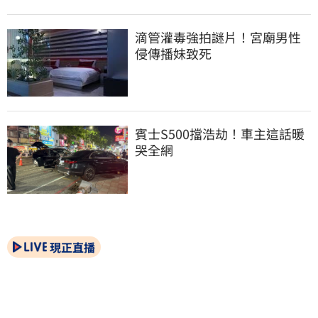
滴管灌毒強拍謎片！宮廟男性
侵傳播妹致死
賓士S500擋浩劫！車主這話暖
哭全網
現正直播