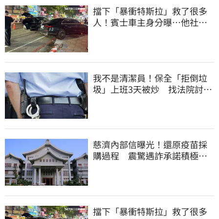
擋下「暴衝特斯拉」救了很多
人！賓士車主身分曝…他社群
擁1.4萬追蹤
我不是清潔員！保全「拒倒垃
圾」上班3天被炒 找法院討公
道結果出爐
慈濟內部信曝光！還原疫苗採
購過程 震驚遇詐承諾積極追
回善款
擋下「暴衝特斯拉」救了很多