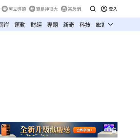
阿立導讀
寶島神很大
富房網
登入
兩岸
運動
財經
專題
新奇
科技
旅遊
汽車
寵物