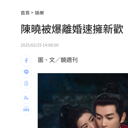
伍婉華喊白沙屯颱風致歉 全網打氣讚
首頁
娛樂
月薪3萬多怎麼活下去？過來人揭真實生
陳曉被爆離婚速擁新歡
大咖歌后花蓮度假3天 喊話巧遇直接合
3大SM門面擔歌謠大戰主持！同框顏值
2025/02/25 14:08:00
繞違停貨車遭撞！嘉義婦慘死姪重傷
19:
圖、文／鏡週刊
新濠建設單日狂掃5點 風佑築豪取8連
震後徒手搬瓦礫救人 委國舉重名將摘
魯冰花原唱隔13年開唱 台下驚見一票
長野安曇野暴雨釀土石流 390住宿客受
白海豚轉輕颱！最快「今夜脫離暴風圈