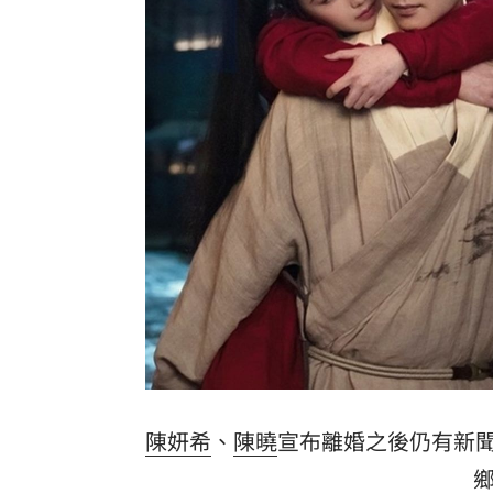
獨／曝YT暫停更3週 南珉貞：不是因為
李李仁慶祝父親節！合體大尾油土伯網
小孩不願繫安全帶！全機乘客慘滯留一
傳與女員工婚外情助升遷 FIFA主席回
台灣彩券開獎直播中
20:31
LIVE三立+24小時直播
15:27
三立iNEWS新聞台線上直播
18:00
台彩父親節推新刮刮樂千萬頭獎超「爸
商場戰國來臨 台中「頂奢大道」逐漸
陳妍希
、
陳曉
宣布離婚之後仍有新
「拍片人的多重宇宙」職涯論壇9/12登