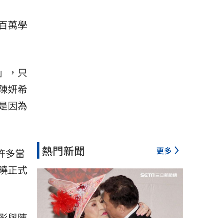
百萬學
」，只
陳妍希
是因為
熱門新聞
更多
許多當
曉正式
彤與陳