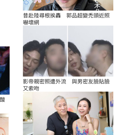
昔赴陸尋根挨轟　郭品超變禿頭近照
嚇壞網
影帝親密照遭外流　與男密友臉貼臉
又索吻
酸