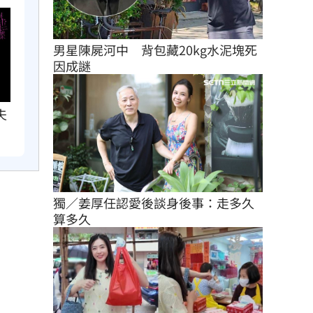
男星陳屍河中　背包藏20kg水泥塊死
因成謎
夫
獨／姜厚任認愛後談身後事：走多久
算多久