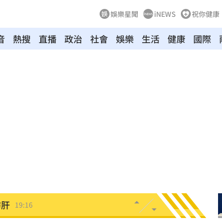
娛樂星聞
iNEWS
祝你健康
音
熱搜
直播
政治
社會
娛樂
生活
健康
國際
超好
19:33
面目
19:33
姿勢
19:32
崩潰
19:28
雄鷹
19:24
肪肝
19:16