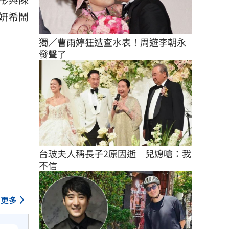
妍希鬧
獨／曹雨婷狂遭查水表！周遊李朝永
發聲了
台玻夫人稱長子2原因逝　兒媳嗆：我
不信
更多