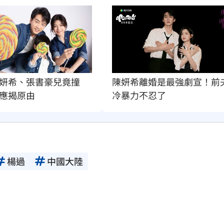
妍希、張書豪兒竟撞
陳妍希離婚是最強劇宣！前
應揭原由
冷暴力不忍了
楊過
中國大陸