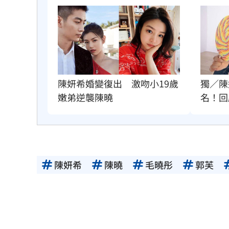
陳妍希婚變復出　激吻小19歲
獨／陳
嫩弟逆襲陳曉
名！回
陳妍希
陳曉
毛曉彤
郭芙