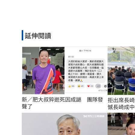
延伸閱讀
新／肥大叔猝逝死因成謎　團隊發
拒出席長崎
聲了
憾長崎成中