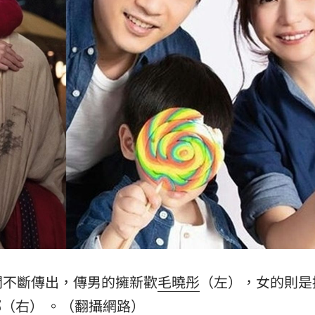
錢
18:34
看傻
18:33
晚
18:32
應了
18:31
」氣
12:00
成形
12:00
聞不斷傳出，傳男的擁新歡
毛曉彤
（左），女的則是
鄉（右） 。（翻攝網路）
場！
10:30