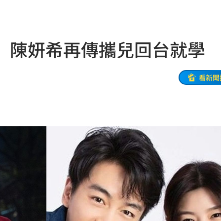
親切
19:15
活
19:15
 陳妍希再傳攜兒回台就學
照
19:13
炸裂
19:02
看新聞
00
勝
18:51
雙金
18:43
大咖
18:40
困
18:37
」
18:36