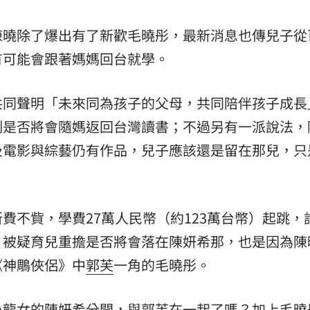
熱潮
10:00
陳曉除了爆出有了新歡毛曉彤，最新消息也傳兒子從
有可能會跟著媽媽回台就學。
15
共同聲明「未來同為孩子的父母，共同陪伴孩子成長
測是否將會隨媽返回台灣讀書；不過另有一派說法，
及電影與綜藝仍有作品，兒子應該還是留在那兒，只
費不貲，學費27萬人民幣（約123萬台幣）起跳，
。被疑育兒重擔是否將會落在陳妍希那，也是因為陳
《神鵰俠侶》中
郭芙
一角的毛曉彤。
小龍女的陳妍希分開，與郭芙在一起了嗎？加上毛曉