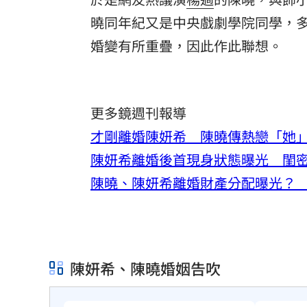
曉同年紀又是中央戲劇學院同學，
婚變有所重疊，因此作此聯想。
更多鏡週刊報導
才剛離婚陳妍希 陳曉傳熱戀「她
陳妍希離婚後首現身狀態曝光 閨
陳曉、陳妍希離婚財產分配曝光？ 
陳妍希、陳曉婚姻告吹