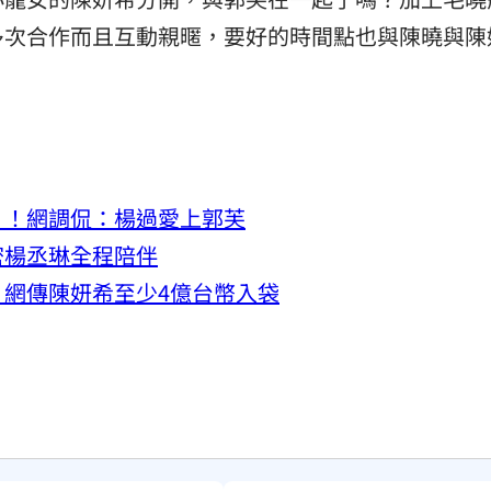
多次合作而且互動親暱，要好的時間點也與陳曉與陳
」！網調侃：楊過愛上郭芙
密楊丞琳全程陪伴
網傳陳妍希至少4億台幣入袋