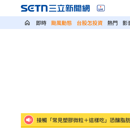
即時
颱風動態
台股怎投資
熱門
影
粉絲輕生後首露面！西村力演唱會狀態
阿信慘跌 親洩言承旭吳建豪周渝民真
「AI性愛機器人」將問世！聊天還可換
SBS歌謠大戰開播30分鐘傳災情！粉絲
羅戈8局失1分好投 兄弟火力爆發橫掃
接觸「常見塑膠微粒＋這樣吃」恐釀脂