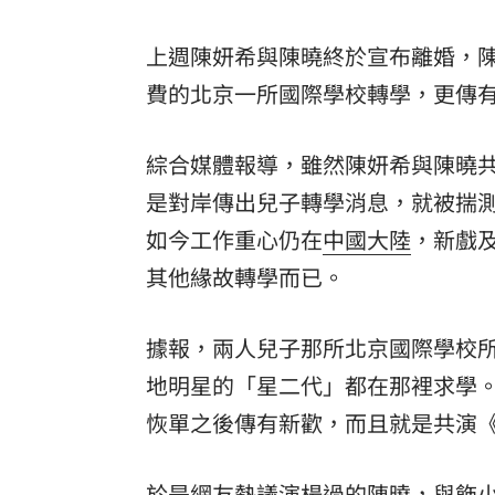
8國球員齊聚高雄 Formosa 7s掀足球
上週陳妍希與陳曉終於宣布離婚，
理想混蛋號召粉絲跨海追星吃美食！
費的北京一所國際學校轉學，更傳
18:
綜合媒體報導，雖然陳妍希與陳曉
是對岸傳出兒子轉學消息，就被揣
如今工作重心仍在
中國大陸
，新戲
其他緣故轉學而已。
據報，兩人兒子那所北京國際學校所
地明星的「星二代」都在那裡求學
恢單之後傳有新歡，而且就是共演
於是網友熱議演
楊過
的陳曉，與飾