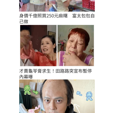
身價千億照買250元麻糬　富太包包自
己做
才賣龜苓膏求生！田路路突宣布暫停
內幕曝