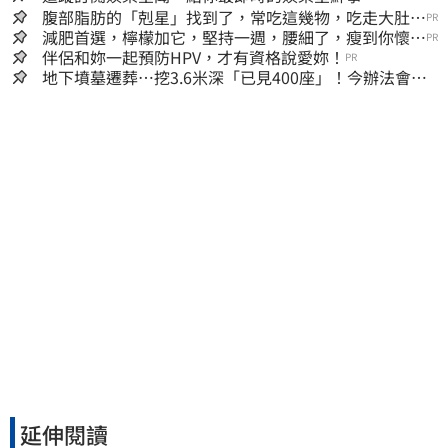
腹部脂肪的「剋星」找到了，常吃這幾物，吃走大肚
PR
囊，瘦出小蠻腰
減肥首選，檸檬加它，堅持一週，腰細了，瘦到你懷疑
PR
人生
伴侶和妳一起預防HPV，才有資格說愛妳！
PR
地下墳墓遷葬…挖3.6米深「已見400座」！今辦法會安
撫祖先
延伸閱讀