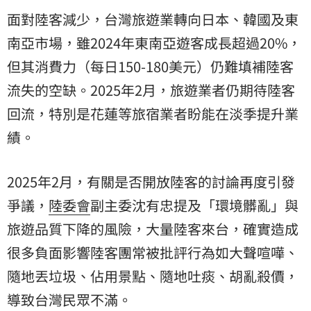
面對陸客減少，台灣旅遊業轉向日本、韓國及東
南亞市場，雖2024年東南亞遊客成長超過20%，
但其消費力（每日150-180美元）仍難填補陸客
流失的空缺。2025年2月，旅遊業者仍期待陸客
回流，特別是花蓮等旅宿業者盼能在淡季提升業
績。
2025年2月，有關是否開放陸客的討論再度引發
爭議，
陸委會
副主委沈有忠提及「環境髒亂」與
旅遊品質下降的風險，大量陸客來台，確實造成
很多負面影響陸客團常被批評行為如大聲喧嘩、
隨地丟垃圾、佔用景點、隨地吐痰、胡亂殺價，
導致台灣民眾不滿。