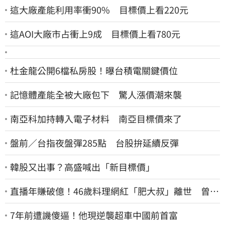
這大廠產能利用率衝90% 目標價上看220元
這AOI大廠市占衝上9成 目標價上看780元
杜金龍公開6檔私房股！曝台積電關鍵價位
記憶體產能全被大廠包下 驚人漲價潮來襲
南亞科加持轉入電子材料 南亞目標價來了
盤前／台指夜盤彈285點 台股拚延續反彈
韓股又出事？高盛喊出「新目標價」
直播年賺破億！46歲料理網紅「肥大叔」離世 曾連
播17小時辛酸面曝
7年前遭譏傻逼！他現逆襲超車中國前首富