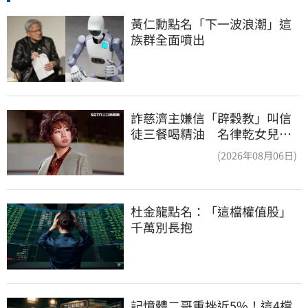
黃仁勳點名「下一波浪潮」這
族群全面噴出
詐慈濟主嫌信「辟穀教」叫信
徒三餐喝精油 名律乾女兒卻
吃鮑魚喝紅酒
(2026年08月06日)
杜金龍點名：「這檔權值股」
千萬別長抱
記憶體二哥重挫近5%！這4檔