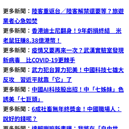
更多新聞：
陸客重返台／陸客解禁還要等？旅遊
業者心急如焚
更多新聞：
香港迪士尼翻身！9年虧損終結 米
老鼠狂賺8.38億港幣！
更多新聞：
疫情又要再來一次？武漢實驗室發現
新病毒 比COVID-19更棘手
更多新聞：
武力犯台算力犯美！中國科技七雄大
反攻 習近平就靠「它」了
更多新聞：
中國AI科技股出招！中「七姊妹」色
誘美「七巨頭」
更多新聞：
6成社畜無年終獎金！中國職場人：
說好的錢呢？
更多新聞：
達賴喇嘛新書曝：我將在「自由世