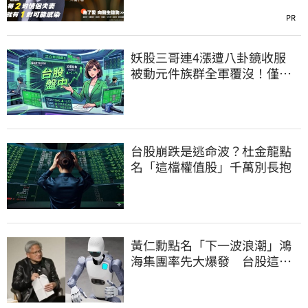
PR
妖股三哥連4漲遭八卦鏡收服
被動元件族群全軍覆沒！僅剩
「這2檔」硬撐
台股崩跌是逃命波？杜金龍點
名「這檔權值股」千萬別長抱
黃仁勳點名「下一波浪潮」鴻
海集團率先大爆發 台股這族
群全面噴出