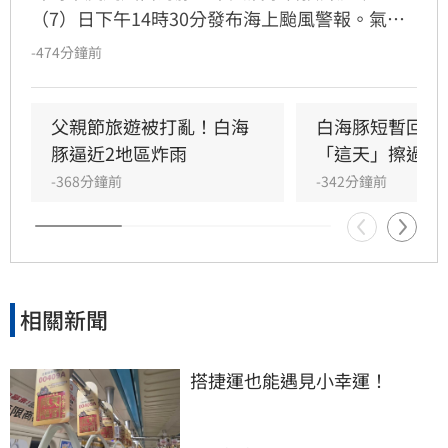
（7）日下午14時30分發布海上颱風警報。氣象
粉專「觀氣象看天氣」指出，白海豚在進入沖繩
-474分鐘前
附近海域後快速重整增強，預計週末影響最劇。
此颱風也將打破1983年艾倫颱風紀錄，成為1958
年有完整資料以來，最東端生成卻發布警報的特
父親節旅遊被打亂！白海
白海豚短暫回血
殊案例。
豚逼近2地區炸雨
「這天」擦過台
-368分鐘前
-342分鐘前
相關新聞
搭捷運也能遇見小幸運！