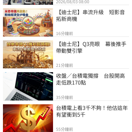
2026/08/03 08:00
【迪士尼】串流升級　短影音
拓新商機
16分鐘前
【迪士尼】Q3亮眼　幕後推手
帶動雙引擎
21分鐘前
收盤／台積電獨撐　台股開高
走低跌170點
35分鐘前
台積電上看3千不夠！他估這年
有望衝到5千
55分鐘前