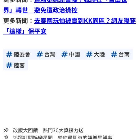
界」轉世 避免遭政治操控
更多新聞：
去泰國玩怕被賣到KK園區？網友曝穿
「這樣」保平安
陸委會
台灣
中國
大陸
台南
陸客
改版大回饋 熱門3C大獎接力送
追蹤訂閱娛樂星聞 給你最即時的娛樂星鮮事