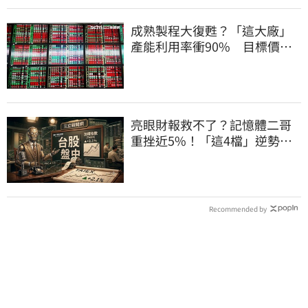
成熟製程大復甦？「這大廠」
產能利用率衝90% 目標價上
看220元
亮眼財報救不了？記憶體二哥
重挫近5%！「這4檔」逆勢上
漲扛起大旗
Recommended by