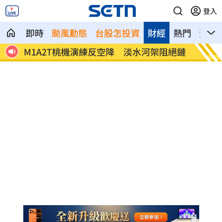
登入
即時
颱風動態
台股怎投資
財經
熱門
影音
通訊
M1A2T桃機演練反空降 淡水河架阻絕鏈
白海豚
錄