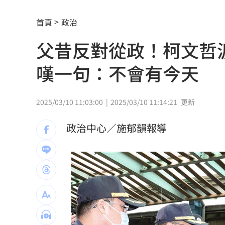
昆凌8歲愛子拜中醫為師 幫把脈說中1
首頁
政治
父親節最雷禮物 「茶具、領帶」榜上
父昔反對從政！柯文哲
魏平政太樂觀 爆王惠美未允諾接競總
嘆一句：不會有今天
川普喊戰爭快結束 美股漲、台指期衝450
拖吊車「沒綁好」！ 百萬休旅重摔滑
2025/03/10 11:03:00
2025/03/10 11:14:21
更新
燈桿「孵蛋」路口影像直播紅鳩輪流護
政治中心／施郁韻報導
減碳行動開跑！台新新光金控淨零論壇
合體沈伯洋 「過來人」陳時中送3叮嚀
兆基債務風暴！前董座李建成遭當庭逮
手上只剩24元！獨居嬤不動存款原因惹