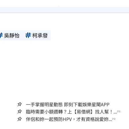
吳靜怡
柯承發
一手掌握明星動態 即刻下載娛樂星聞APP
臨時需要小額週轉？上【易借網】找人幫！...
PR
伴侶和妳一起預防HPV，才有資格說愛妳...
PR