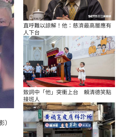
直呼難以諒解！他：慈濟最高層應有
人下台
致詞中「他」突衝上台　賴清德笑點
接班人
影）