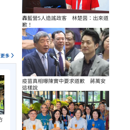
轟藍營5人造謠政客　林楚茵：出來道
歉！
更多
疫苗真相曝陳實中要求道歉　蔣萬安
這樣說
方