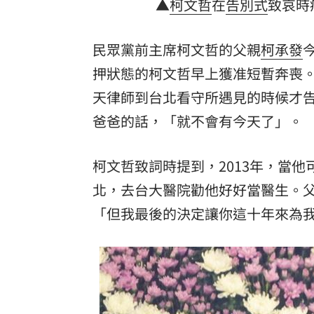
▲
柯文哲
在
告別式
致哀時
理想混蛋號召粉絲跨海追星吃美食！
18:
民眾黨前主席柯文哲的父親
柯承發
押狀態的柯文哲早上獲准短暫奔喪
天律師到台北看守所遇見的時候才
爸爸的話，「就不會有今天了」。
柯文哲致詞時提到，2013年，當
北，去台大醫院勸他好好當醫生。
「但我最後的決定讓你這十年來為