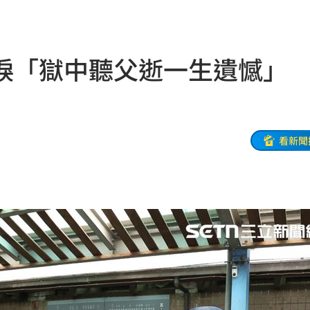
狀況
21:54
有名
21:50
淚「獄中聽父逝一生遺憾」
主委
21:44
00
21:42
落
21:39
看新聞
蛋
21:38
登場
21:36
21:31
補
21:31
鼻酸
21:30