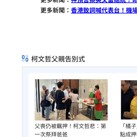
更多新聞：
香港致詞喊代表台！機
柯文哲父親告別式
「橘子
父喪仍被羈押！柯文哲悲：第
點成押
一次祭拜爸爸