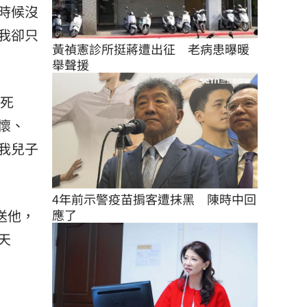
時候沒
我卻只
黃禎憲診所挺蔣遭出征　老病患曝暖
舉聲援
道死
懷、
我兒子
4年前示警疫苗掮客遭抹黑　陳時中回
送他，
應了
天