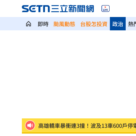
即時
颱風動態
台股怎投資
政治
熱
陳傑憲猛打助2連勝 餅總卻虧「做蠢事
又有苦茶油苯駢芘超標 218瓶全面追查
白海豚「海警範圍擴大」 這地恐豪雨炸2
桃猿洋將2投2打爭一軍 艾菩樂認良性
華邦電法說會後 新目標價出爐
22:00
高雄轎車暴衝連3撞！波及13車600戶停
陳晨威失誤釀失分 教頭透露其實抱病