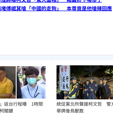
場堵傅崐萁嗆「中國的走狗」 本尊竟是他嗆辣回應
」返台行程曝　1時間
統促黨北所聲援柯文哲　警
柯關鍵
舉牌後鳥獸散