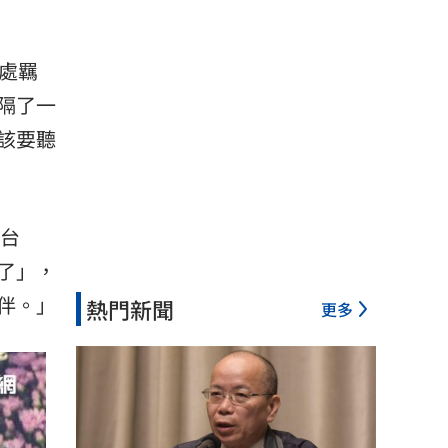
處羈
隔了一
該要聽
到台
了」，
伴。」
熱門新聞
更多