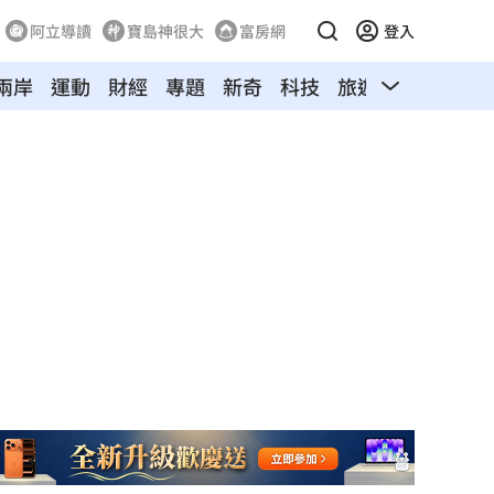
阿立導讀
寶島神很大
富房網
登入
兩岸
運動
財經
專題
新奇
科技
旅遊
汽車
寵物