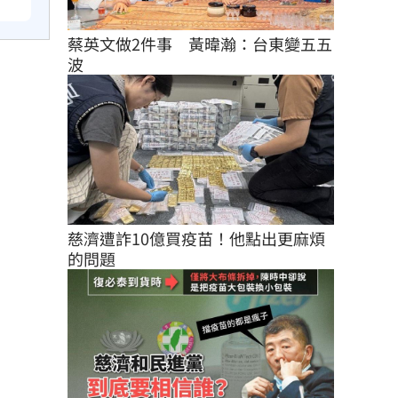
蔡英文做2件事　黃暐瀚：台東變五五
波
慈濟遭詐10億買疫苗！他點出更麻煩
的問題