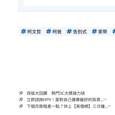
柯文哲
柯爸
告別式
家祭
改版大回饋 熱門3C大獎接力送
立即諮詢HPV！是對自己健康最好的投資...
PR
下個月房租差一點？快上【易借網】三分鐘...
PR