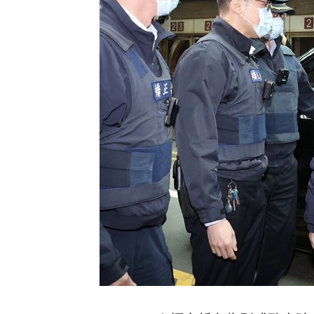
小刀婚姻告終 昔砸百萬辦婚禮找連戰
布雷克6局0失分 陳傑憲猛打率統一退
交往3個月閃婚 姜厚任女友前夫身分曝
台灣彩券開獎直播中
20:31
LIVE三立+24小時直播
15:27
三立iNEWS新聞台線上直播
18:00
商場戰國來臨 台中「頂奢大道」逐漸
台彩父親節推新刮刮樂千萬頭獎超「爸
「拍片人的多重宇宙」職涯論壇9/12登
8國球員齊聚高雄 Formosa 7s掀足球