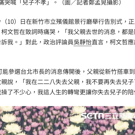
痛哭喊「兒子不孝」。（圖／記者鄭孟晃攝影）
15
今（10）日在新竹市立殯儀館景行廳舉行告別式，正
。柯文哲在致詞時痛哭，「我父親去世的消息，都是
告訴我。」對此，政治評論員
吳靜怡
直言，柯文哲應
他可能參選台北市長的消息傳開後，父親從新竹搭車
父親說，「我在二二八失去父親，我不要再失去兒子
我操了不少心，我這人生的轉彎更讓你失去兒子的陪