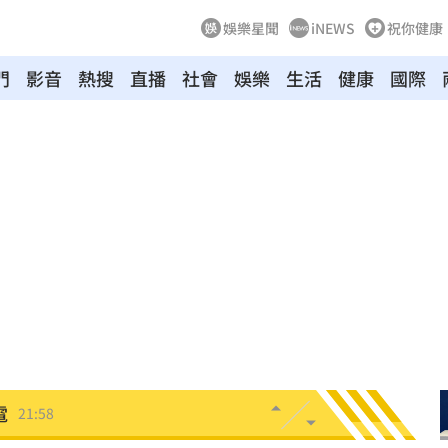
娛樂星聞
iNEWS
祝你健康
門
影音
熱搜
直播
社會
娛樂
生活
健康
國際
」
22:14
22:13
天
22:09
競爭
22:06
電
21:58
上場
21:54