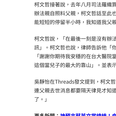
柯文哲接著說，去年八月司法羅織
辦法親自照料父親，柯文哲話至此
能短短的停留半小時，我知道我父
柯文哲說，「在最後一刻是沒有辦法
訊」。柯文哲也說，律師告訴他「
「謝謝你期待我安穩的在台大醫院
這個當兒子的最大的靠山」。並表
吳靜怡在Threads發文提到，柯文
連父親去世消息都要隔天律見才知
了。」
更多新聞：
神預言蔡英文當總統！