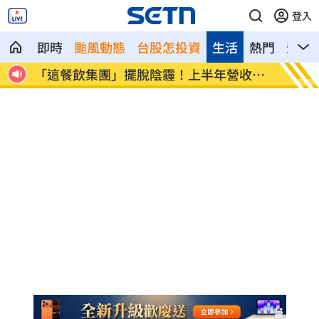
登入
即時
颱風動態
台股怎投資
生活
熱門
影音
收創
賓士S500擋浩劫！車主這話暖哭全網
台股暴
酬