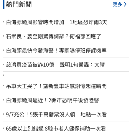
熱門新聞
更多
白海豚颱風影響時間增加 1地區恐炸雨3天
石崇良、姜至剛驚傳請辭？衛福部回應了
白海豚最快今發海警！專家曝停班停課機率
慈濟買疫苗被詐10億 聲明1句醫轟：太瞎
吊車大王哭了！望新豐車站感謝憶起這瞬間
白海豚颱風逼近！2縣市恐明午後發陸警
9/7充公！5張千萬發票沒人領 地點一次看
65歲以上別錯過 8縣市老人健保補助一次看