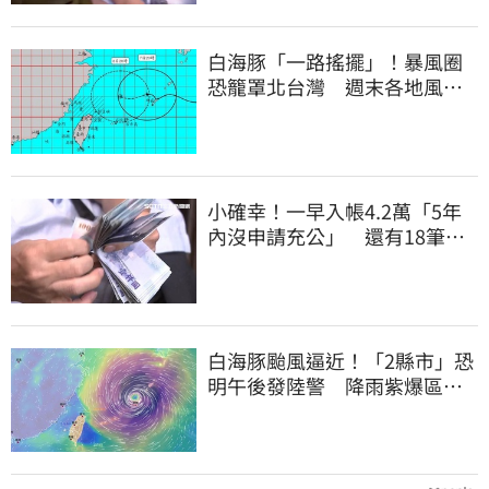
白海豚「一路搖擺」！暴風圈
恐籠罩北台灣 週末各地風雨
時程曝
小確幸！一早入帳4.2萬「5年
內沒申請充公」 還有18筆錢
連發到8月底
白海豚颱風逼近！「2縣市」恐
明午後發陸警 降雨紫爆區域
曝光