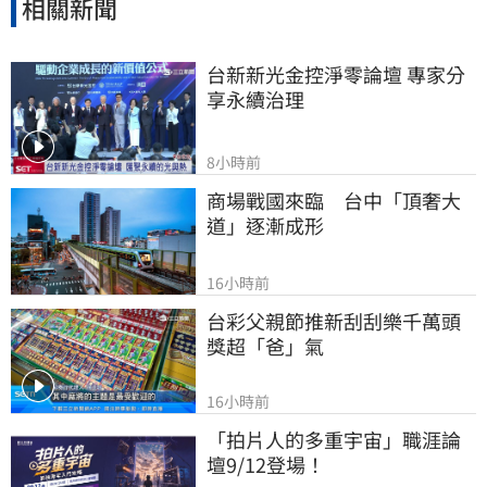
相關新聞
台新新光金控淨零論壇 專家分
享永續治理
8小時前
商場戰國來臨　台中「頂奢大
道」逐漸成形
16小時前
台彩父親節推新刮刮樂千萬頭
獎超「爸」氣
16小時前
「拍片人的多重宇宙」職涯論
壇9/12登場！