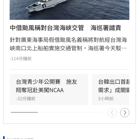
中借颱風稱對台灣海峽交管　海巡署譴責
針對廣東海事局假借颱風名義稱將對航經台灣海
峽南口北上船舶實施交通管制，海巡署今天駁斥
中國無權在台灣海峽實施交通管制，並嚴厲譴
-114分鐘前
責。
台灣青少年公開賽　施友
台韓出口首超日
翔奪冠赴美闖NCAA
需求」成關鍵
-32分鐘前
3小時前