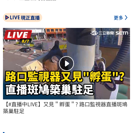
現正直播
更多
【#直播中LIVE】又見＂孵蛋＂? 路口監視器直播斑鳩
築巢駐足