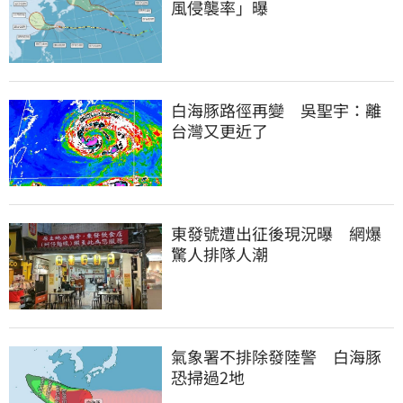
風侵襲率」曝
白海豚路徑再變　吳聖宇：離
台灣又更近了
東發號遭出征後現況曝　網爆
驚人排隊人潮
氣象署不排除發陸警　白海豚
恐掃過2地