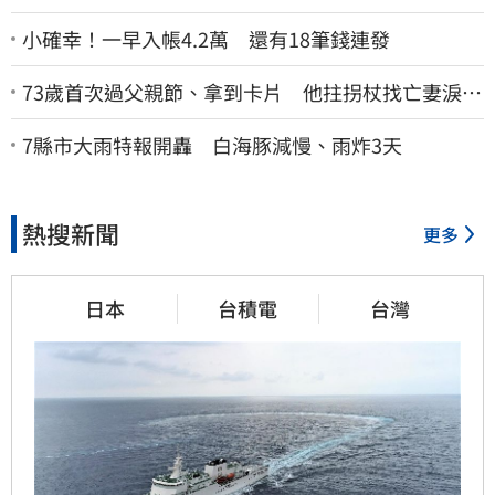
小確幸！一早入帳4.2萬 還有18筆錢連發
73歲首次過父親節、拿到卡片 他拄拐杖找亡妻淚：
今天好多人來幫我慶祝
7縣市大雨特報開轟 白海豚減慢、雨炸3天
熱搜新聞
更多
日本
台積電
台灣