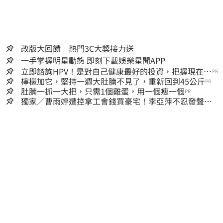
改版大回饋 熱門3C大獎接力送
一手掌握明星動態 即刻下載娛樂星聞APP
立即諮詢HPV！是對自己健康最好的投資，把握現在不
PR
嫌晚！
檸檬加它，堅持一週大肚腩不見了，重新回到45公斤
PR
肚腩一抓一大把，只需1個雞蛋，用一個瘦一個
PR
獨家／曹雨婷遭控拿工會錢買豪宅！李亞萍不忍發聲：
余天管工會都貼錢