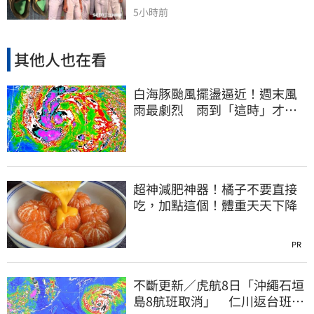
5小時前
其他人也在看
白海豚颱風擺盪逼近！週末風
雨最劇烈 雨到「這時」才趨
緩
超神減肥神器！橘子不要直接
吃，加點這個！體重天天下降
PR
不斷更新／虎航8日「沖繩石垣
島8航班取消」 仁川返台班機