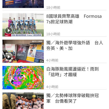
18小時前
8國球員齊聚高雄　Formosa 
7s掀足球熱潮
18小時前
獨／海外遊學增強外語　台人
夯英、美、加
4小時前
白海豚颱風擺盪逼近！雨到
「這時」才趨緩
4小時前
獨／北勢棒球隊穿破鞋拚冠
軍　台僑看哭了