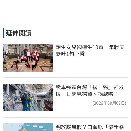
延伸閱讀
想生女兒卻連生10寶！年輕夫
妻吐1句心聲
熊本強震台灣「捐一物」神救
援 日網見物資、捐款喊：給
台灣統治算了
(2026年08月07日)
明放颱風假？白海豚「最新暴