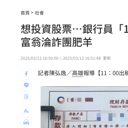
台灣囡仔來了 馬蒔權開唱嗨喊：我是
首頁
社會
驚傳駭客猛攻華爾街 多家受害者已吐
想投資股票…銀行員「
公推孫散步遭撞亡 女慟:沒有爸爸的父親
富翁淪詐團肥羊
台南大貨車、自小客事故 1名駕駛死亡
兄弟打線突破後勁 黃韋盛3打點率隊2
2025/03/12 16:50:00
2025/03/12 16:51:48
更新
崔立于高雄開唱 台下讓他氣噗噗：隨
記者陳弘逸／
高雄
報導【11：00出
龍藏經7折仍要131.6萬 他原價現金秒
99歲婆婆「月花35萬」！66歲媳無法退
外野僅是短暫快樂 餅總曝張皓崴終極
想靠正二翻本？ 達人教戰槓反ETF心法