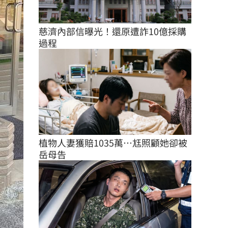
慈濟內部信曝光！還原遭詐10億採購
過程
植物人妻獲賠1035萬…尪照顧她卻被
岳母告