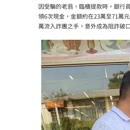
因受騙的老翁，臨櫃提款時，銀行員未
領6次現金，金額約在23萬至71萬
萬流入詐團之手，意外成為阻詐破