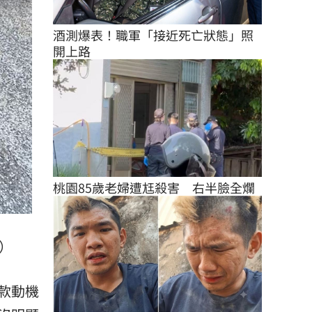
酒測爆表！職軍「接近死亡狀態」照
開上路
桃園85歲老婦遭尪殺害　右半臉全爛
）
款動機