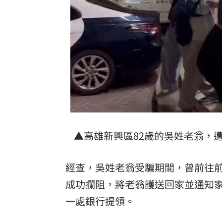
▲高雄新興區82歲的吳姓老翁，遭
經查，吳姓老翁受騙期間，曾前往前
成功攔阻，將老翁護送回家並通知
一處銀行提領。