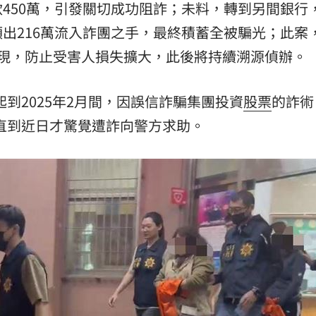
450萬，引發關切成功阻詐；未料，轉到另間銀行
15
出216萬流入詐團之手，最終積蓄全被騙光；此案
發現，防止受害人損失擴大，此後將持續溯源偵辦。
起到2025年2月間，因誤信詐騙集團投資
股票
的詐術
，直到近日才驚覺遭詐向警方求助。