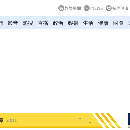
娛樂星聞
iNEWS
祝你健康
門
影音
熱搜
直播
政治
娛樂
生活
健康
國際
機
20:41
20:37
雙北
20:30
20:25
困境
20:20
療
20:11
聲」
20:06