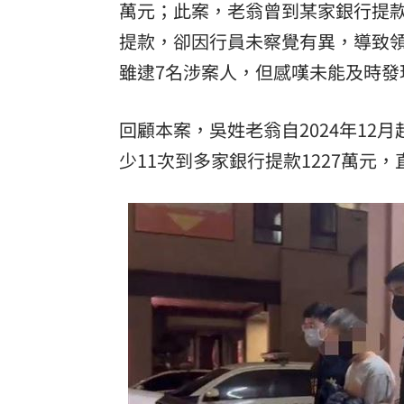
萬元；此案，老翁曾到某家銀行提款
理想混蛋號召粉絲跨海追星吃美食！
18:
提款，卻因行員未察覺有異，導致領
雖逮7名涉案人，但感嘆未能及時
回顧本案，吳姓老翁自2024年12月
少11次到多家銀行提款1227萬元