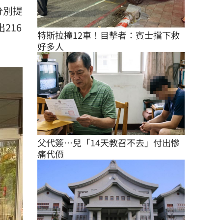
分別提
216
特斯拉撞12車！目擊者：賓士擋下救
好多人
父代簽…兒「14天教召不去」付出慘
痛代價