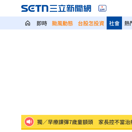
即時
颱風動態
台股怎投資
社會
熱
吃剉冰拉到脫水洗腎 醫揭1類人4大危
一直放屁還大不出來！醫揭大腸癌3警訊
攪局父親節！中颱白海豚挾狂風暴雨炸
颱風假宣布了！明天「1縣市停班停課」
泰國少年槍案 揭家庭、校園槍枝管理
獨／早療課彈7歲童額頭 家長控不當治
AKIRA開唱藏彩蛋！兒子首度驚喜獻「