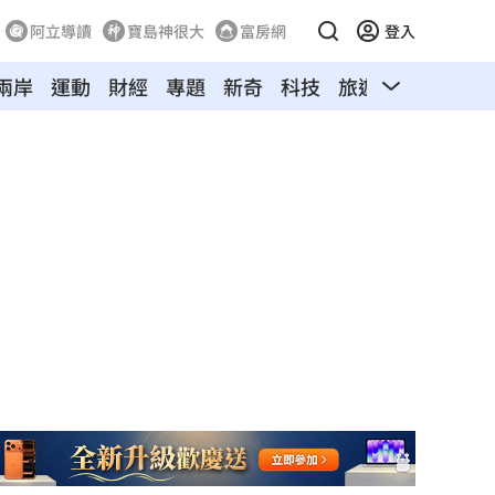
阿立導讀
寶島神很大
富房網
登入
兩岸
運動
財經
專題
新奇
科技
旅遊
汽車
寵物