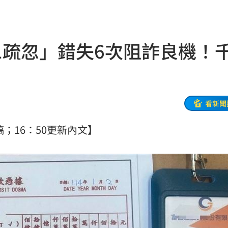
誰？
20:05
贖金
20:02
1疏忽」錯失6次阻詐良機！
節
19:42
19:38
連勝
19:32
看新聞
便啦
19:32
稿；16：50更新內文】
結帳
19:29
休
19:20
目標
19:18
19:12