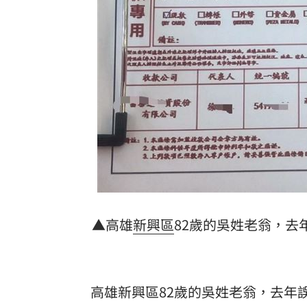
男同事追求不成跟騷偷拍 女師控校方
靠2根鐵軌橫掃AI鏈 川湖財報衝上萬金
一軍不是來跑龍套 餅總對新人不手下
台灣彩券開獎直播中
20:31
LIVE三立+24小時直播
15:27
三立iNEWS新聞台線上直播
18:00
商場戰國來臨 台中「頂奢大道」逐漸
▲高雄
新興區
82歲的吳姓老翁，去
台彩父親節推新刮刮樂千萬頭獎超「爸
「拍片人的多重宇宙」職涯論壇9/12登
高雄新興區82歲的吳姓老翁，去年誤
8國球員齊聚高雄 Formosa 7s掀足球