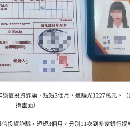
霸凌
19:08
股
19:03
留情
19:03
成形
12:00
年誤信
投資
詐騙，短短3個月，遭騙光1227萬元。
」氣
12:00
攝畫面）
場！
10:30
信投資詐騙，短短3個月，分別11次到多家銀行提款
熱潮
10:00