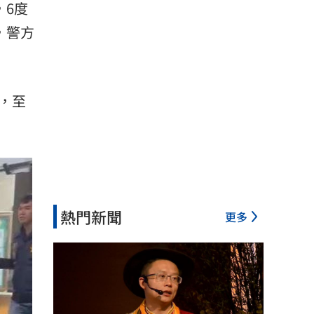
，6度
，警方
，至
熱門新聞
更多