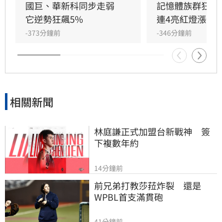
的指標個股。在川湖領軍下，滑軌概念股集體走
國巨、華新科同步走弱　
記憶體族群狂歡
揚，包括富世達亮燈漲停，新日興、直得等個股
它逆勢狂飆5%
連4亮紅燈漲停
亦同步上漲。分析師提醒，儘管滑軌族群走勢強
-373分鐘前
-346分鐘前
勁，但台股近期波動較大，投資人應審慎評估市
場風險，並留意個股基本面變化，切勿盲目追
高，投資理財需自行承擔風險。
相關新聞
林庭謙正式加盟台新戰神　簽
下複數年約
14分鐘前
前兄弟打教莎菈炸裂　還是
WPBL首支滿貫砲
41分鐘前