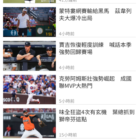
蒙特婁網賽輸給黑馬　茲韋列
夫大爆冷出局
4小時前
賈吉恢復輕度訓練　喊話本季
強勢回歸賽場
4小時前
克勞阿姆斯壯強勢崛起　成國
聯MVP大熱門
5小時前
味全狂盜4次有玄機　葉總抓到
獅帝芬這點
15小時前