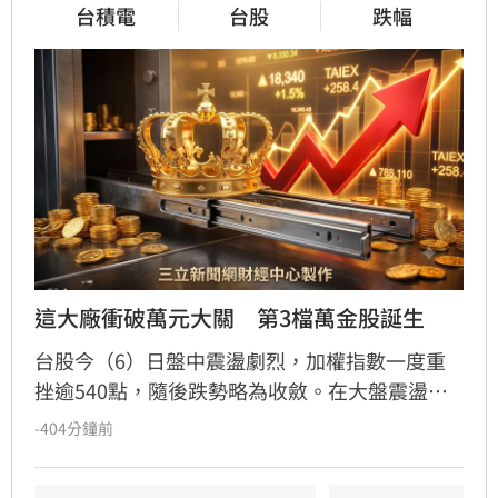
台積電
台股
跌幅
這大廠衝破萬元大關　第3檔萬金股誕生
台股今（6）日盤中震盪劇烈，加權指數一度重
挫逾540點，隨後跌勢略為收斂。在大盤震盪之
際，滑軌族群成為市場避風港，龍頭股川湖
-404分鐘前
（2059）表現強勢，盤中一度衝上10035元，成
功站上萬元大關，成為台股史上第三度突破萬元