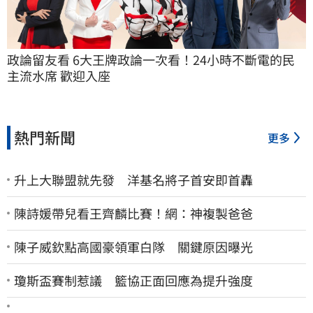
政論留友看 6大王牌政論一次看！24小時不斷電的民
主流水席 歡迎入座
熱門新聞
更多
升上大聯盟就先發 洋基名將子首安即首轟
陳詩媛帶兒看王齊麟比賽！網：神複製爸爸
陳子威欽點高國豪領軍白隊 關鍵原因曝光
瓊斯盃賽制惹議 籃協正面回應為提升強度