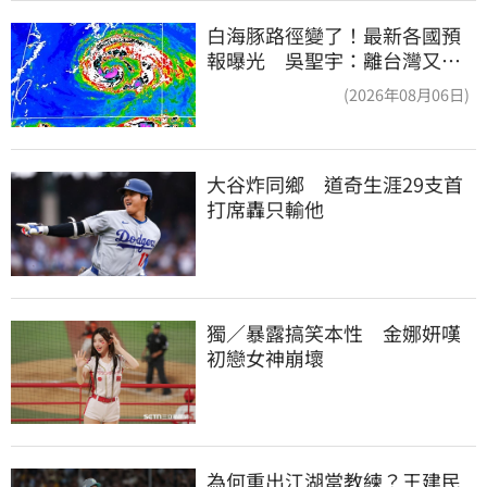
白海豚路徑變了！最新各國預
報曝光 吳聖宇：離台灣又更
近一點
(2026年08月06日)
大谷炸同鄉　道奇生涯29支首
打席轟只輸他
獨／暴露搞笑本性　金娜妍嘆
初戀女神崩壞
為何重出江湖當教練？王建民