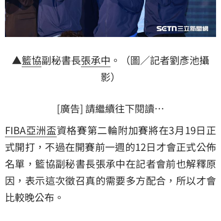
▲
籃協
副秘書長
張承中
。（圖／記者劉彥池攝
影）
[廣告] 請繼續往下閱讀…
FIBA
亞洲盃
資格賽第二輪附加賽將在3月19日正
式開打，不過在開賽前一週的12日才會正式公佈
名單，籃協副秘書長張承中在記者會前也解釋原
因，表示這次徵召真的需要多方配合，所以才會
比較晚公布。