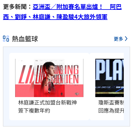
更多新聞：
亞洲盃／附加賽名單出爐！ 阿巴
西、劉錚、林庭謙、陳盈駿4大旅外領軍
熱血籃球
更多
林庭謙正式加盟台新戰神　
瓊斯盃賽制惹
簽下複數年約
回應為提升強