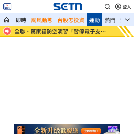
登入
即時
颱風動態
台股怎投資
運動
熱門
影音
退休
全聯、萬家福防空演習「暫停電子支
起司進
付」！