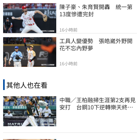
陳子豪、朱育賢開轟　統一第
13度慘遭完封
16小時前
工具人變優勢　張皓崴外野開
花不忘內野夢
16小時前
其他人也在看
中職／王柏融掃生涯第2支再見
安打 台鋼10下逆轉樂天終止
對戰5連敗