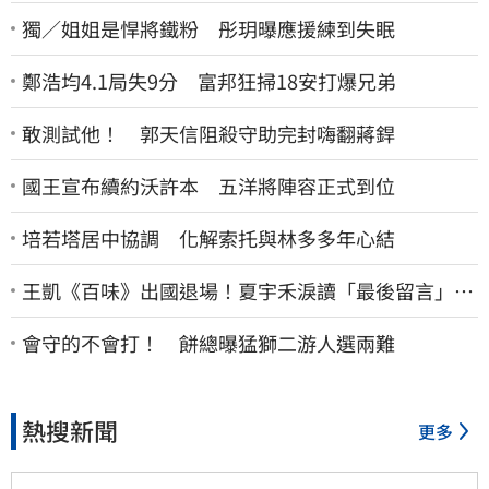
獨／姐姐是悍將鐵粉 彤玥曝應援練到失眠
鄭浩均4.1局失9分 富邦狂掃18安打爆兄弟
敢測試他！ 郭天信阻殺守助完封嗨翻蔣銲
國王宣布續約沃許本 五洋將陣容正式到位
培若塔居中協調 化解索托與林多多年心結
王凱《百味》出國退場！夏宇禾淚讀「最後留言」…
觀眾全鼻酸：不是演的
會守的不會打！ 餅總曝猛獅二游人選兩難
熱搜新聞
更多