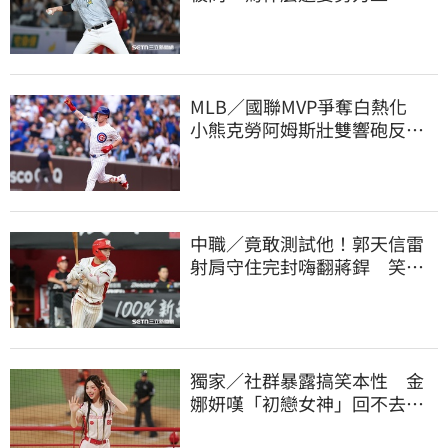
作？」吐4字全說了
MLB／國聯MVP爭奪白熱化
小熊克勞阿姆斯壯雙響砲反超
大谷翔平賠率
中職／竟敢測試他！郭天信雷
射肩守住完封嗨翻蔣銲 笑談
和鋼龍爭三振王
獨家／社群暴露搞笑本性 金
娜妍嘆「初戀女神」回不去！
喊話想代言啤酒