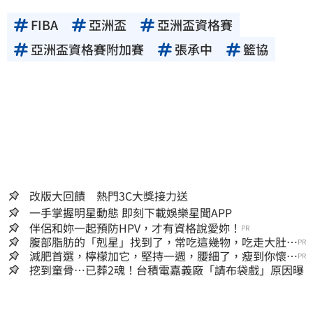
FIBA
亞洲盃
亞洲盃資格賽
亞洲盃資格賽附加賽
張承中
籃協
改版大回饋 熱門3C大獎接力送
一手掌握明星動態 即刻下載娛樂星聞APP
伴侶和妳一起預防HPV，才有資格說愛妳！
PR
腹部脂肪的「剋星」找到了，常吃這幾物，吃走大肚
PR
囊，瘦出小蠻腰
減肥首選，檸檬加它，堅持一週，腰細了，瘦到你懷疑
PR
人生
挖到童骨…已葬2魂！台積電嘉義廠「請布袋戲」原因曝