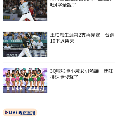
吐4字全說了
王柏融生涯第2支再見安　台鋼
10下退樂天
3Q啦啦隊小魔女引熱議　連莊
排球隊發聲了
現正直播