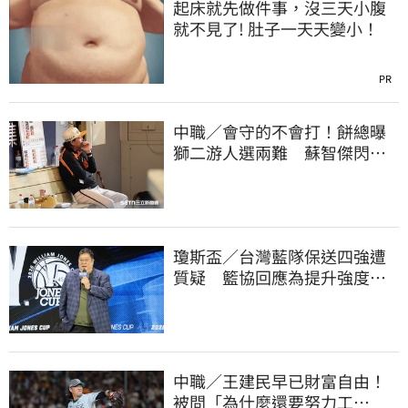
起床就先做件事，沒三天小腹
就不見了! 肚子一天天變小！
PR
中職／會守的不會打！餅總曝
獅二游人選兩難 蘇智傑閃到
腰最快下週歸隊
瓊斯盃／台灣藍隊保送四強遭
質疑 籃協回應為提升強度！
20年來最高強度
中職／王建民早已財富自由！
被問「為什麼還要努力工