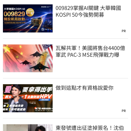
009829掌握AI關鍵 大華韓國
KOSPI 50今強勢開募
PR
瓦解共軍！美國將售台4400億
軍武 PAC-3 MSE飛彈戰力曝
做到這點才有資格說愛你
PR
東發號遭出征塗掉簽名！沈伯