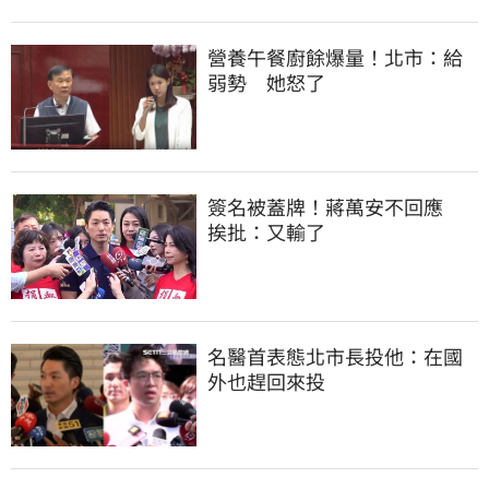
營養午餐廚餘爆量！北市：給
弱勢　她怒了
簽名被蓋牌！蔣萬安不回應　
挨批：又輸了
名醫首表態北市長投他：在國
外也趕回來投