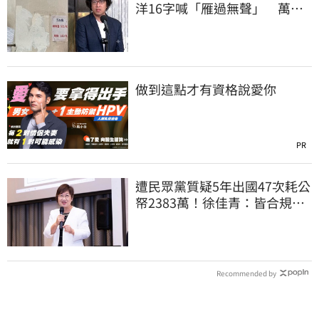
洋16字喊「雁過無聲」 萬人
讚：這就是高度
做到這點才有資格說愛你
PR
遭民眾黨質疑5年出國47次耗公
帑2383萬！徐佳青：皆合規且
服務僑民
Recommended by