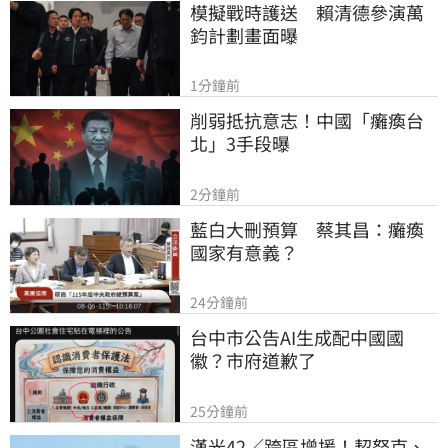
模擬戰時護送　賴清德參演萬
鈞計劃畫面曝
1分鐘前
削弱抵抗意志！中國「癱瘓台
北」3手段曝
2分鐘前
藍白大刪預算　蔡其昌：癱瘓
國家有意義？
24分鐘前
台中市公告AI生成配中國國
徽？市府道歉了
25分鐘前
漢光42／跨區增援！契努克、