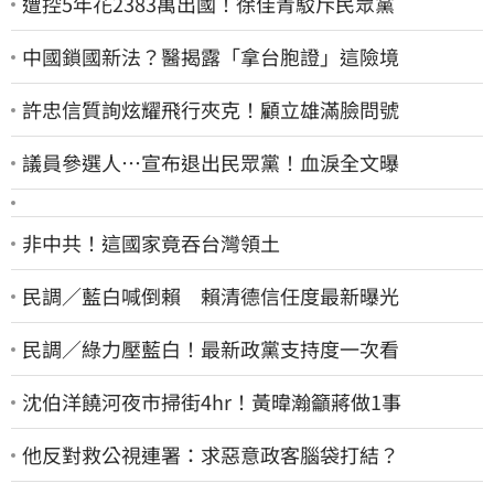
遭控5年花2383萬出國！徐佳青駁斥民眾黨
中國鎖國新法？醫揭露「拿台胞證」這險境
許忠信質詢炫耀飛行夾克！顧立雄滿臉問號
議員參選人…宣布退出民眾黨！血淚全文曝
非中共！這國家竟吞台灣領土
民調／藍白喊倒賴 賴清德信任度最新曝光
民調／綠力壓藍白！最新政黨支持度一次看
沈伯洋饒河夜市掃街4hr！黃暐瀚籲蔣做1事
他反對救公視連署：求惡意政客腦袋打結？