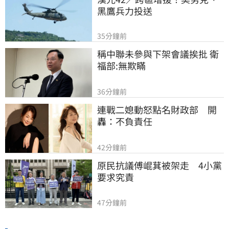
黑鷹兵力投送
35分鐘前
稱中聯未參與下架會議挨批 衛
福部:無欺瞞
36分鐘前
連戰二媳動怒點名財政部　開
轟：不負責任
42分鐘前
原民抗議傅崐萁被架走　4小黨
要求究責
47分鐘前