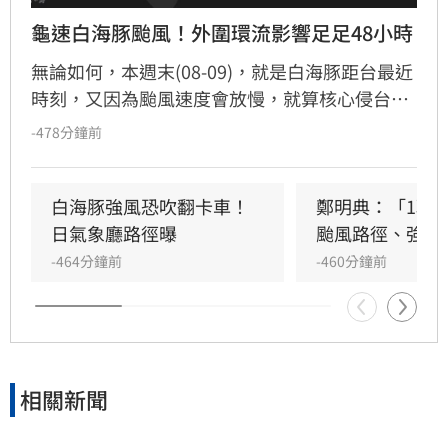
龜速白海豚颱風！外圍環流影響足足48小時
無論如何，本週末(08-09)，就是白海豚距台最近
時刻，又因為颱風速度會放慢，就算核心侵台機
率低，外圍環流的影響也會拉長到足足48小時
-478分鐘前
白海豚強風恐吹翻卡車！
鄭明典：「1現
日氣象廳路徑曝
颱風路徑、強度
-464分鐘前
-460分鐘前
相關新聞