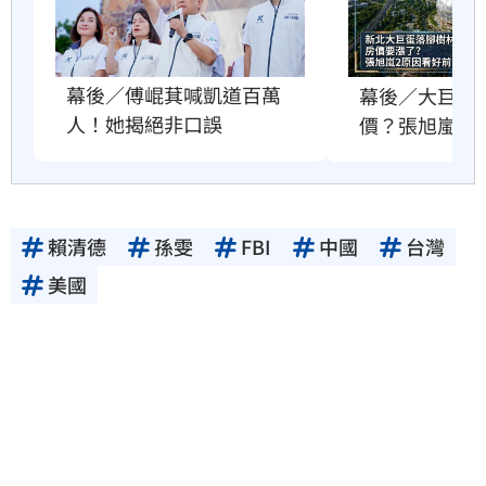
幕後／傅崐萁喊凱道百萬
幕後／大巨蛋
人！她揭絕非口誤
價？張旭嵐這
賴清德
孫雯
FBI
中國
台灣
美國