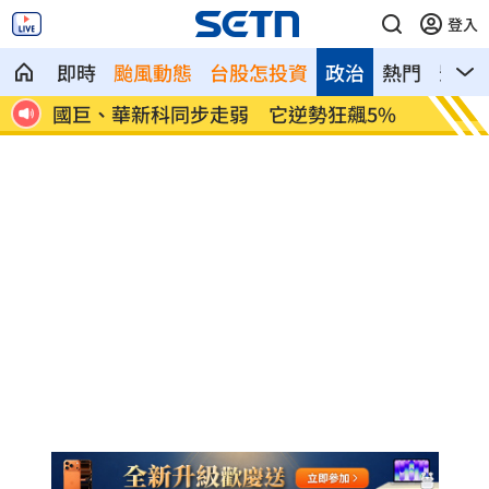
登入
即時
颱風動態
台股怎投資
政治
熱門
影音
勢狂飆5%
防空演習「手機變慢30分鐘」影響一次看