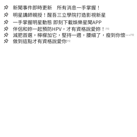
新聞事件即時更新 所有消息一手掌握！
明星講師親授！醒吾三立學院打造影視新星
一手掌握明星動態 即刻下載娛樂星聞APP
伴侶和妳一起預防HPV，才有資格說愛妳！
PR
減肥首選，檸檬加它，堅持一週，腰細了，瘦到你懷疑
PR
人生
做到這點才有資格說愛你
PR