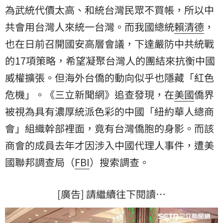
為武統代價太高、和統台灣民眾不買帳，所以中
共會用台灣人來統一台灣。而我國總統
賴清德
，
也在日前召開國安高層會議，下達嚴防中共統戰
的17項策略，希望凝聚台灣人的團結來抗衡中國
威權擴張。但海外台僑的動向似乎也隱藏「紅色
危機」。《三立新聞網》追查發現，在
美國
僑界
被視為具有濃厚統派色彩的中國「紐約華人總商
會」組織幹部裡面，竟有台灣僑胞的身影。而該
商會的成員去年才因涉入中國代理人事件，遭美
國聯邦調查局（
FBI
）搜索調查。
[廣告] 請繼續往下閱讀…