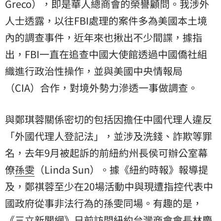
Greco），即是華人總商會的榮譽顧問。我涉外
人士透露，以往FBI處理的案件多為美國本土境
內的調查事件，近年來也揪出不少間諜，據指
出，FBI一直在追查中國大使館透過中國僑社組
織進行政治性操作，並與美國中央情報局
（CIA）合作，對境外勢力滲透一事做調查。
與鄭琪蓉關係密切的包括因擔任中國代理人違反
「外國代理人登記法」，並涉及洗錢、詐欺等罪
名，去年9月被起訴的前紐約州長侯可辦公室幕
僚
孫雯
（Linda Sun）。據《紐約時報》報導提
及，鄭祺蓉至少在20場活動中與現遭指控代表中
國政府從事非法行為的孫雯同場。有趣的是，
《三立新聞網》日前訪問紐約台灣商會會長林慶