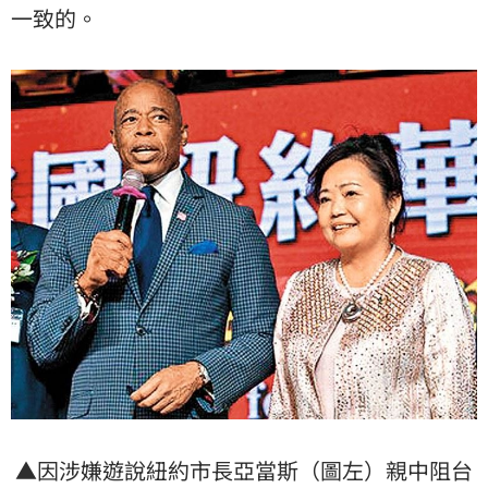
一致的。
▲因涉嫌遊說紐約市長亞當斯（圖左）親中阻台