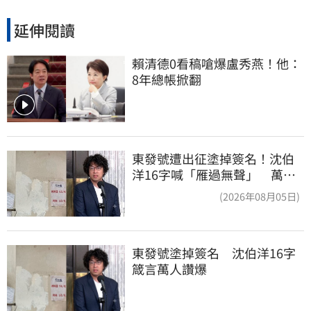
延伸閱讀
賴清德0看稿嗆爆盧秀燕！他：
8年總帳掀翻
東發號遭出征塗掉簽名！沈伯
洋16字喊「雁過無聲」 萬人
讚：這就是高度
(2026年08月05日)
東發號塗掉簽名　沈伯洋16字
箴言萬人讚爆