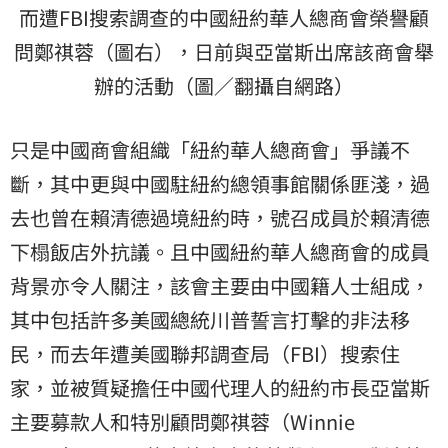
而遭FBI搜索調查的中國紐約華人總商會榮譽顧
問鄭祺蓉（圖右），日前與亞當斯出席該商會舉
辦的活動（圖／翻攝自網路）
只是中國商會組織「紐約華人總商會」爭議不
斷，其中更與中國駐紐約總領事館關係匪淺，過
去也曾在賴清德過境紐約時，號召成員於賴清德
下榻飯店外抗議。且中國紐約華人總商會的成員
背景亦令人關注，該會主要由中國籍人士組成，
其中包括許多美國總統川普誓言打擊的非法移
民，而去年遭美國聯邦調查局（FBI）搜索住
家，並被質疑擔任中國代理人的紐約市長亞當斯
主要募款人和特別顧問鄭祺蓉（Winnie