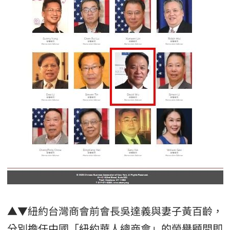
▲▼紐約台灣商會前會長吳達義與妻子黃百齡，
分別擔任中國「紐約華人總商會」的榮譽顧問即