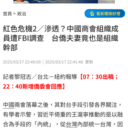
首頁
政治
看新聞換好禮
紅色危機2／滲透？中國商會組織成
員遭FBI調查 台僑夫妻竟也是組織
幹部
2025/03/17 22:40:00
2025/03/17 22:41:48
更新
記者黎冠志／台北－紐約報導
【07：30出稿；
22：40新增僑委會回應】
中國
兩會落幕之後，其對台手段引發各界關注，
有學者示警，習近平倚重的王滬寧推動的是以融
合為手段的「內統」，從
台灣
內部統一台灣，因