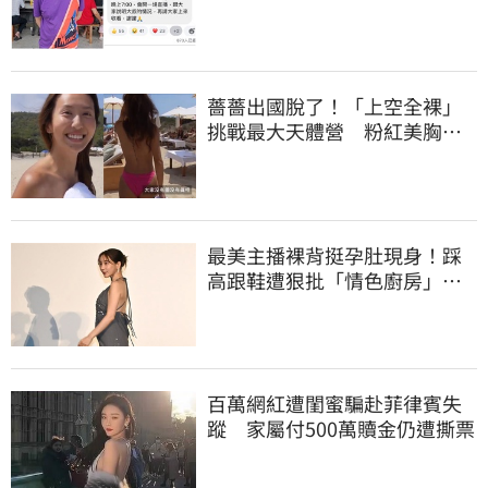
「證實1事」發聲
薔薔出國脫了！「上空全裸」
挑戰最大天體營 粉紅美胸被
路人狂讚
最美主播裸背挺孕肚現身！踩
高跟鞋遭狠批「情色廚房」：
根本是肚兜
百萬網紅遭閨蜜騙赴菲律賓失
蹤 家屬付500萬贖金仍遭撕票