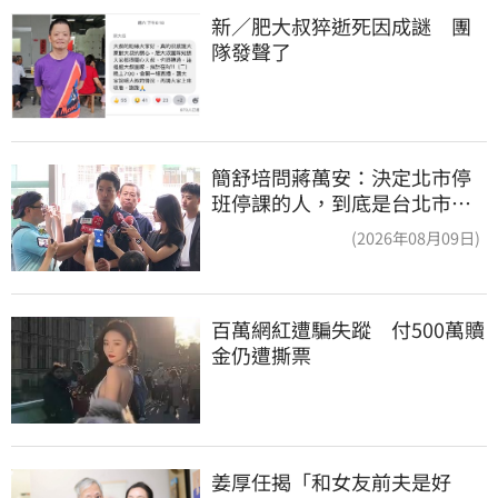
新／肥大叔猝逝死因成謎　團
隊發聲了
簡舒培問蔣萬安：決定北市停
班停課的人，到底是台北市
長，還是氣象署？
(2026年08月09日)
百萬網紅遭騙失蹤　付500萬贖
金仍遭撕票
姜厚任揭「和女友前夫是好