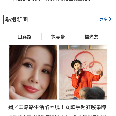
熱搜新聞
更多
田路路
龜苓膏
楊光友
獨／田路路生活陷困境！女歌手超狂暖舉曝