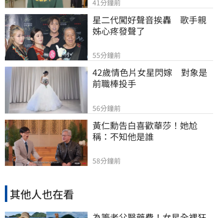
41分鐘前
星二代闖好聲音挨轟　歌手親
姊心疼發聲了
55分鐘前
42歲情色片女星閃嫁　對象是
前職棒投手
56分鐘前
黃仁勳告白喜歡華莎！她尬
稱：不知他是誰
58分鐘前
其他人也在看
為籌老父醫藥費！女星全裸狂