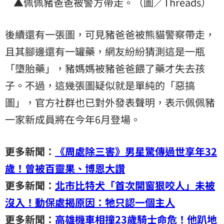
▲佩佩豬爸爸被警方帶走。（圖／Threads）
後續還有一張圖，可見豬爸爸被熊貓警察帶走，
且其腳邊還有一罐藥，網友紛紛猜測這是一瓶
「墮胎藥」，豬媽媽被豬爸爸餵了藥才失去孩
子。不過，這幾張圖疑似就是單純的「惡搞
圖」，官方社群也已對外發表聲明，表示佩佩豬
一家新成員將在今年6月登場。
更多新聞：
《周處除三害》男星驚傳過世享年32
歲！曾被百靈果、博恩大讚
更多新聞：
北市比特犬「首次開窗狠咬人」未被
沒入！動保處揭原因：牠只認一個主人
更多新聞：
高雄機車相撞23歲騎士命危！他趴地