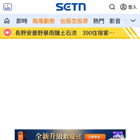
登入
即時
颱風動態
台股怎投資
熱門
影音
熱搜
票大
長野安曇野暴雨釀土石流 390住宿客受
白海豚
困