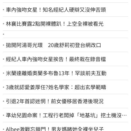
車內強吻女星！知名經紀人硬辯又沒伸舌頭
林襄比賽露2點開裸體趴！上空全裸被看光
拋開阿湯哥光環 20歲舒莉初登台網改口
經紀人車內強吻女星挨告！最終栽在錄音檔
米蘭達離婚奧蘭多布魯13年！罕談前夫互動
3歲就認愛姜厚任?姓名學家：超出玄學範疇
引退2年首認迷惘！前女優移居香港後現況
準幼兒園命案！工程行老闆掉「地基坑」挖土機沒看
到…下土石活埋他
Albee激戰忘鎖門！男友媽睹她全裸坐兒子