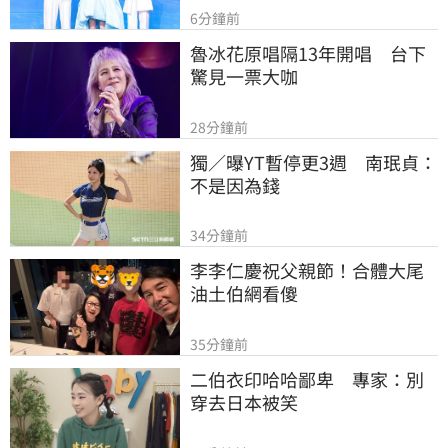
6分鐘前
魯冰花原唱隔13年開唱　台下
驚見一票大咖
28分鐘前
獨／曝YT暫停更3週　南珉貞：
不是因為錢
34分鐘前
李李仁慶祝父親節！合體大尾
油土伯網看傻
35分鐘前
二伯衣印哈哈鄙卑　專家：別
穿去日本被笑