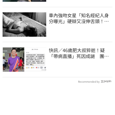
車內強吻女星「知名經紀人身
分曝光」硬辯又沒伸舌頭！判
決書罕見批噁心
快訊／46歲肥大叔猝逝！疑
「帶病直播」死因成謎 團隊
「證實1事」發聲
Recommended by