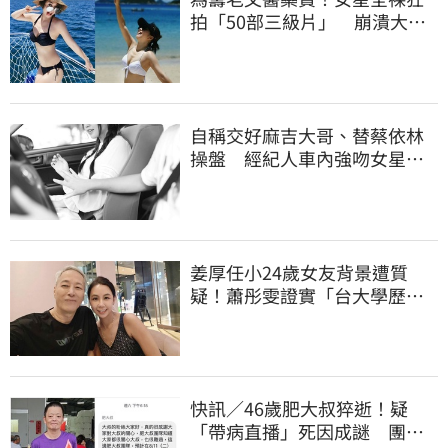
拍「50部三級片」 崩潰大
哭：沒靈魂了
自稱交好麻吉大哥、替蔡依林
操盤 經紀人車內強吻女星挨
告！栽在錄音檔
姜厚任小24歲女友背景遭質
疑！蕭彤雯證實「台大學歷是
真的」文章更超齡
快訊／46歲肥大叔猝逝！疑
「帶病直播」死因成謎 團隊