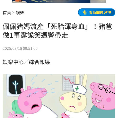
首頁
娛樂
看新聞換好禮
佩佩豬媽流產「死胎渾身血」！豬爸
做1事露詭笑遭警帶走
2025/03/18 09:51:00
娛樂中心／綜合報導