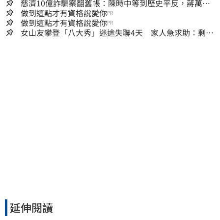
慈濟10億詐騙案翻舊帳：陳時中等到歷史平反，蔣萬安
償還2022政治利息
做到這點才有資格說愛你
PR
做到這點才有資格說愛你
PR
女山友攀登「八大秀」迷途失聯4天 家人急求助：剩我
媽還沒找到
延伸閱讀