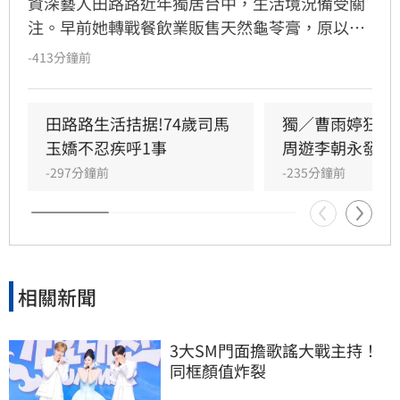
資深藝人田路路近年獨居台中，生活境況備受關
注。早前她轉戰餐飲業販售天然龜苓膏，原以為
事業漸入佳境，卻因身體狀況欠佳及腳傷復發，
-413分鐘前
緊急宣布龜苓膏業務暫時停擺。田路路透過社群
發文向客戶致歉，懇請外界體諒其年事已高，需
優先處理私人事務並調養身體。長期相挺的歌手
田路路生活拮据!74歲司馬
獨／曹雨婷狂遭
乾妹奕君也證實此消息。
玉嬌不忍疾呼1事
周遊李朝永發聲
-297分鐘前
-235分鐘前
相關新聞
3大SM門面擔歌謠大戰主持！
同框顏值炸裂