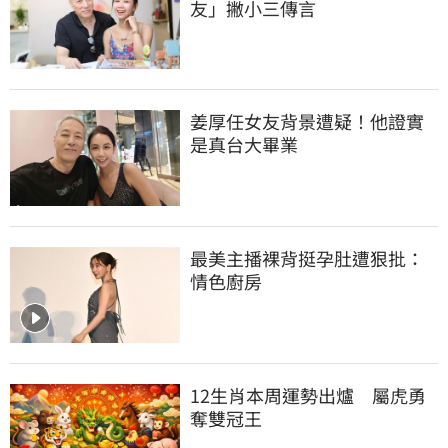
友」撇小三傳言
姜厚任女友背景遭疑！他證實
是真台大畢業
最美主播裸背挺孕肚遭狠批：
情色廚房
12生肖本周運勢出爐　屬虎勇
奪雙冠王