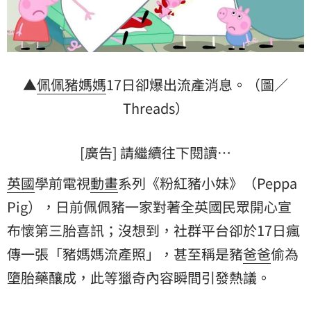
▲
佩佩豬
媽媽
17日卻爆出流產消息。（圖／
Threads）
[廣告] 請繼續往下閱讀…
英國
學前電視
動畫
系列《粉紅豬小妹》（Peppa
Pig），日前佩佩豬一家對著全英國民眾開心宣
布懷第三胎喜訊；沒想到，社群平台卻於17日瘋
傳一張「豬媽媽流產照」，甚至稱是豬
爸爸
偷為
墮胎藥
釀成，此等獵奇內容瞬間引發熱議。