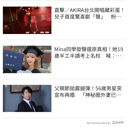
直擊／AKIRA台北開唱藏彩蛋！
兒子首度驚喜獻「聲」 粉絲
現場全融化
Mina同學發聲還原真相！她19
歲半工半讀考上名校 喊：不
是大家說的那樣
父親節拋震撼彈！56歲男星突
宣布再婚 「神秘圈外妻已懷
孕」他升格當爸
Recommended by