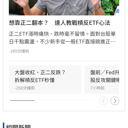
想靠正二翻本？　達人教戰槓反ETF心法
正二ETF漲時痛快、跌時毫不留情。面對台股單
日千點震盪，不少新手從一般ETF直接跳進正
二，誤把2倍槓桿當成2倍勝率。其實，最大風險
-289分鐘前
不是產品本身，而是看錯方向後，投資人能否承
受放大的跌幅；謹記正二操作4心法，才能在大
震盪行情下，投資游刃有餘。
大盤收紅、正二反跌？　
盤前／Fed升息
拆解槓反ETF秒懂
股反攻關鍵曝光
-256分鐘前
7小時前
相關新聞