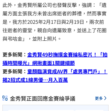
此外，金秀賢所屬公司也發聲反擊，強調：「遺
屬方面主張我方未曾出席逝者的葬禮，然而事實
是，我方於2025年2月17日與2月19日，兩次前
往逝者的靈堂，親自向遺屬致意，並送上了花圈
與弔唁金」，並附上照片。
更多新聞：
金秀賢49秒撫摸金賽綸私密片！「拍
攝時間曝光」網揪畫面1關鍵細節
更多新聞：
童顏臨演竟成AV界「處男專門戶」！
揭2招式成1線男優⋯月入百萬
金秀賢正面回應金賽綸爭議
更多