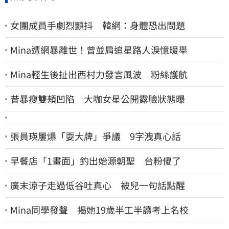
女團成員手劇烈顫抖 韓網：身體恐出問題
Mina遭網暴離世！曾並肩追星路人淚憶暖舉
Mina輕生後扯出西村力發言風波 粉絲護航
昔暴瘦雙頰凹陷 大咖女星公開露臉狀態曝
張員瑛屢爆「耍大牌」爭議 9字洩真心話
早餐店「1畫面」釣出始源朝聖 台粉傻了
廣末涼子走過低谷吐真心 被兒一句話點醒
Mina同學發聲 揭她19歲半工半讀考上名校