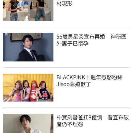
材現形
56歲男星突宣布再婚　神秘圈
外妻子已懷孕
BLACKPINK十週年惹怒粉絲　
Jisoo急道歉了
朴寶劍替爸扛8億債　昔宣布破
產仍不埋怨