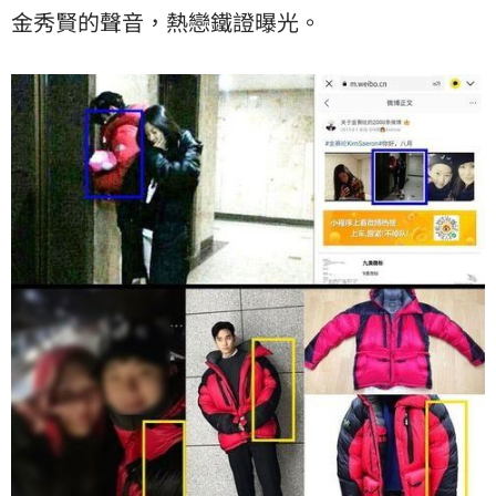
金秀賢的聲音，熱戀鐵證曝光。