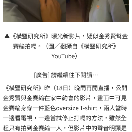
▲《
橫豎研究所
》曝光新影片，疑似
金秀賢
幫
金
賽綸
拍嗝。（圖／翻攝自《橫豎研究所》
YouTube）
[廣告] 請繼續往下閱讀…
《橫豎研究所》昨（18日）晚間再開直播，公開
金秀賢與金賽綸在家中約會的影片，畫面中可見
金賽綸身穿一件藍色oversize T-shirt，兩人當時
一邊看電視，一邊嘗試停止打嗝的方法，雖然全
程只有拍到金賽綸一人，但影片中的聲音明顯是