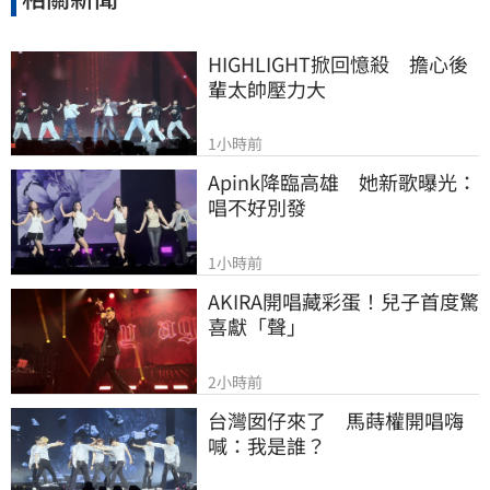
HIGHLIGHT掀回憶殺　擔心後
輩太帥壓力大
1小時前
Apink降臨高雄　她新歌曝光：
唱不好別發
1小時前
AKIRA開唱藏彩蛋！兒子首度驚
喜獻「聲」
2小時前
台灣囡仔來了　馬蒔權開唱嗨
喊：我是誰？