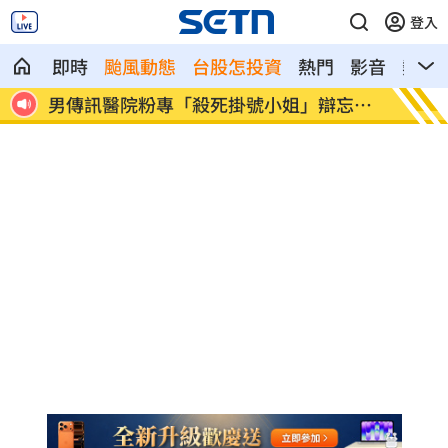
登入
即時
颱風動態
台股怎投資
熱門
影音
熱搜
」辯忘吃
晚飯煮太慢！婦遭小叔斬首 頭掛樹上示警
消