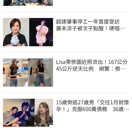
超速肇事停工一年首度受訪
廣末涼子被次子點醒！哽咽吐
露：不再裝完美
Lisa零修圖近照流出！167公分
45公斤逆天比例 網驚：根本
薄到快消失
15歲倒追27歲男「交往1月就懷
孕！」克服600萬債務 36歲美
魔女當阿嬤了