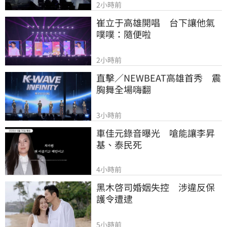
2小時前
崔立于高雄開唱　台下讓他氣
噗噗：隨便啦
2小時前
直擊／NEWBEAT高雄首秀　震
胸舞全場嗨翻
3小時前
車佳元錄音曝光　嗆能讓李昇
基、泰民死
4小時前
黑木啓司婚姻失控　涉違反保
護令遭逮
5小時前