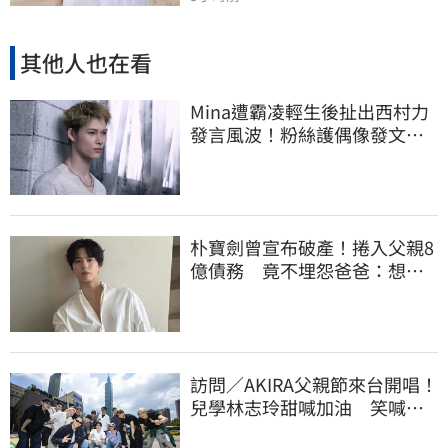
其他人也在看
Mina遭霸凌輕生後扯出西村力
發言風波！粉絲護偶像發文：
言論遭惡意扭曲
朴寶劍曾宣布破產！捲入父親8
億債務 竟不埋怨爸爸：想成
為他的驕傲
訪問／AKIRA父親節來台開唱！
兒學林志玲甜喊加油 笑喊：
還檢查我演出