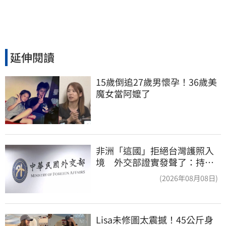
延伸閱讀
15歲倒追27歲男懷孕！36歲美
魔女當阿嬤了
非洲「這國」拒絕台灣護照入
境 外交部證實發聲了：持續
交涉聯繫
(2026年08月08日)
Lisa未修圖太震撼！45公斤身