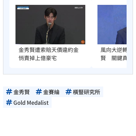
金秀賢遭索賠天價違約金　
風向大逆轉！
悄賣掉上億豪宅
賢　關鍵真相
金秀賢
金賽綸
橫豎研究所
Gold Medalist