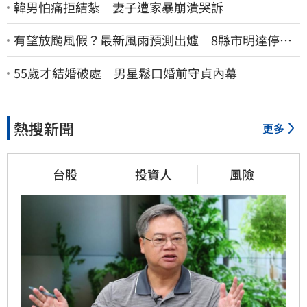
韓男怕痛拒結紮 妻子遭家暴崩潰哭訴
有望放颱風假？最新風雨預測出爐 8縣市明達停班
停課標準
55歲才結婚破處 男星鬆口婚前守貞內幕
熱搜新聞
更多
台股
投資人
風險