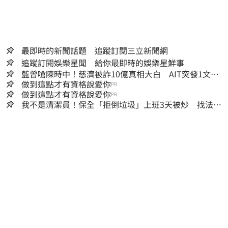
最即時的新聞話題 追蹤訂閱三立新聞網
追蹤訂閱娛樂星聞 給你最即時的娛樂星鮮事
藍曾嗆陳時中！慈濟被詐10億真相大白 AIT突發1文酸
爆…他笑：真的很會
做到這點才有資格說愛你
PR
做到這點才有資格說愛你
PR
我不是清潔員！保全「拒倒垃圾」上班3天被炒 找法院
討公道結果出爐