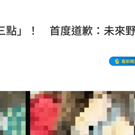
了
12:20
12:19
三點」！ 首度道歉：未來
14
1%
12:12
強度
12:12
看新聞
統位
12:11
雨婷
12:08
！
12:07
案
12:02
昏迷
12:01