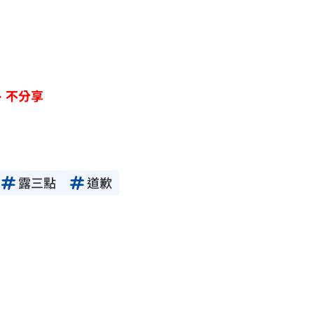
、不分享
露三點
道歉