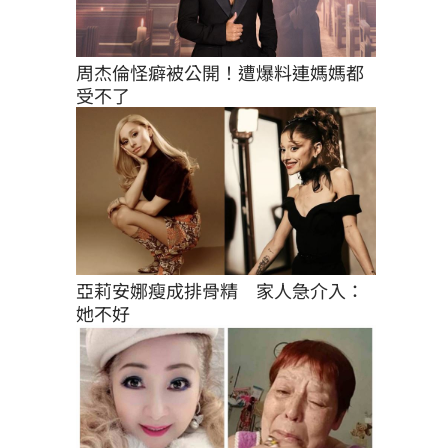
周杰倫怪癖被公開！遭爆料連媽媽都
受不了
亞莉安娜瘦成排骨精　家人急介入：
她不好