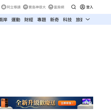
阿立導讀
寶島神很大
富房網
登入
兩岸
運動
財經
專題
新奇
科技
旅遊
汽車
寵物