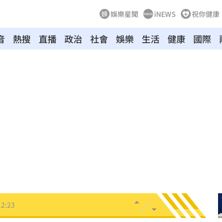
娛樂星聞
iNEWS
祝你健康
音
熱搜
直播
政治
社會
娛樂
生活
健康
國際
掉
12:29
議
12:29
破億
12:28
信任
12:28
違憲
12:27
p
12:25
12:23