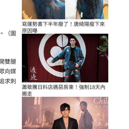
寫運勢書下半年廢了！唐綺陽瘦下來
原因曝
。（圖
開雙腿
眾向媒
追求刺
蕭敬騰日料店遇惡房東！強制18天內
。
搬走