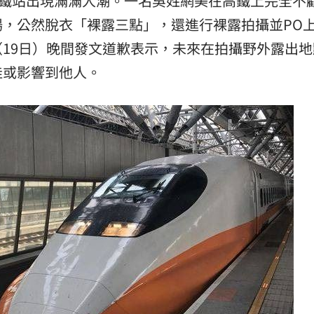
鐵站出現滿滿人潮。一名吳姓網美在高鐵上完全不
場，公然脫衣「裸露三點」，還進行裸露拍攝並PO
:00
19日）晚間發文道歉表示，未來在拍攝野外露出地
佳或影響到他人。