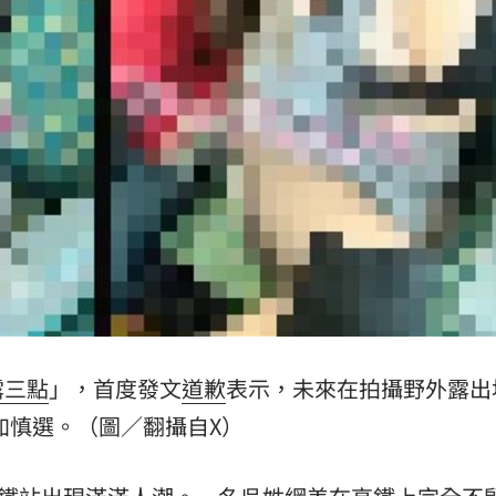
解答
12:00
小時
11:58
面曝
11:56
可能
12:00
」
18:00
露三點
」，首度發文
道歉
表示，未來在拍攝野外露出
加慎選。（圖／翻攝自X）
意
13:00
11:00