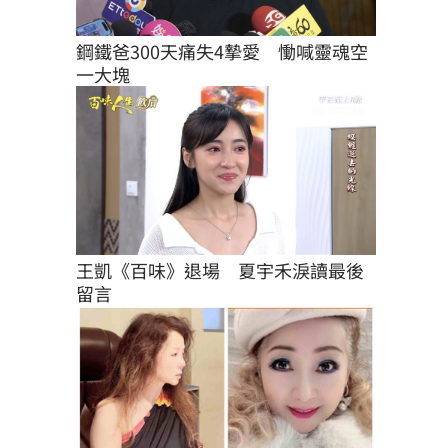
鋼鐵爸300天痛失4摯愛　慟喊靈魂空
一大塊
王凱《百味》退場　夏宇禾淚讀最後
留言