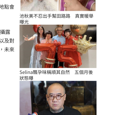
地點會
池秋美不忍出手幫田路路　真實暖舉
曝光
拍攝露
以及對
，未來
Selina飄孕味稱順其自然　五個月後
狀態曝