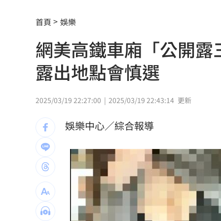
網喊去夏莉絲幼兒園簽名 沈伯洋回應
首頁
娛樂
這大廠衝破萬元大關 第3檔萬金股誕生
網美高鐵車廂「公開露
薪水逼人走！35％年輕上班族想跳槽
12:
露出地點會慎選
瘦瘦針防癌？台大研究:相關癌症風險降4
瓊斯盃賽制惹議 籃協正面回應為提升
2025/03/19 22:27:00
2025/03/19 22:43:14
更新
將邁拉入戰場當假想敵？蔣遭疑布局總
娛樂中心／綜合報導
田路路窮困 許常德開轟工會理事長曹
王品牛排姓名有「王、玉」龍蝦免費吃
鄭麗文訪中要480萬！民主基金會：沒撤
新／水電工施工不慎！電梯井墜落重傷