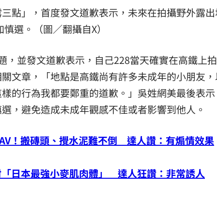
露三點」，首度發文道歉表示，未來在拍攝野外露出
加慎選。（圖／翻攝自X）
題，並發文道歉表示，自己228當天確實在高鐵上
相關文章，「地點是高鐵尚有許多未成年的小朋友，
這樣的行為我都要鄭重的道歉。」吳姓網美最後表示
慎選，避免造成未成年觀感不佳或者影響到他人。
AV！搬磚頭、攪水泥難不倒 達人讚：有煽情效果
封「日本最強小麥肌肉體」 達人狂讚：非常誘人