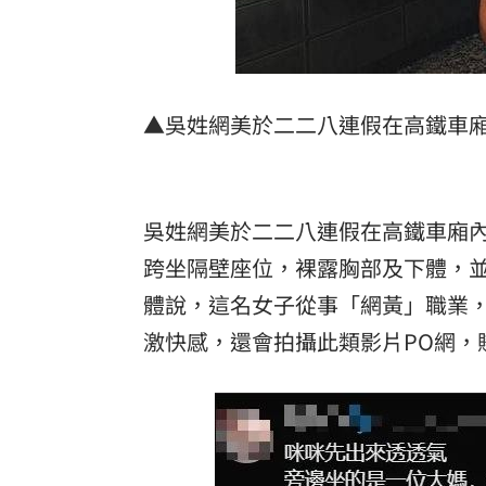
▲吳姓網美於二二八連假在高鐵車
吳姓網美於二二八連假在高鐵車廂
跨坐隔壁座位，裸露胸部及下體，
體說，這名女子從事「網黃」職業
激快感，還會拍攝此類影片PO網，