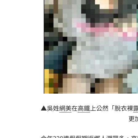
不靠交友軟體…難找另一半？過來人給
龜速白海豚颱風！外圍環流影響足足48
模擬戰時護送 賴清德參演萬鈞計劃畫
台灣彩券開獎直播中
20:31
LIVE三立+24小時直播
15:27
三立iNEWS新聞台線上直播
18:00
市場到酒場料理！可果美蕃茄醬創無限
父親節送會拉筋的按摩椅 爸爸「筋歡喜
▲吳姓
網美
在
高鐵
上公然「脫衣裸
更
油品食安事件引關注 挑選保健食品要注
酷澎「爸氣父親節」國際官方品牌齊聚