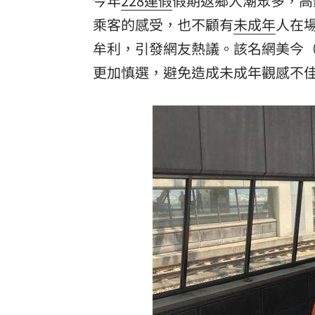
今年
228連假
假期返鄉人潮眾多，高
乘客的感受，也不顧有
未成年
人在
罕病博士彭士齊 輪椅上的生命覺醒！
11
牟利，引發網友熱議。該名網美今（
更加慎選，避免造成未成年觀感不