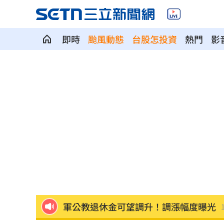
即時
颱風動態
台股怎投資
熱門
影
謝賢前女友遭酸消費死者 P圖到欄杆歪
吳謹言被迫吸二手菸！洪堯重演孕期爭
追星追到丟性命！網紅學霸曾做酒店賺
51.8%市民指725不成功 蔣：政府失去
蔣萬安拋凍結監院 黃帝穎引釋字轟：
筆記進化！Gemini Notebook測自製Ap
軍公教退休金可望調升！調漲幅度曝光