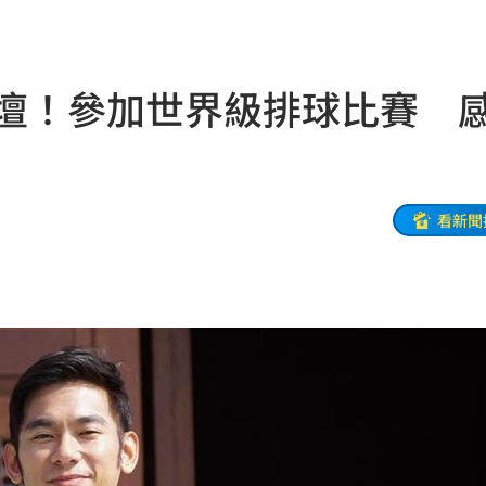
關注
23:50
互動
23:40
體壇！參加世界級排球比賽 
衛隊
23:37
溫
23:34
看新聞
足壇
23:31
體
23:29
」
23:27
主導
23:25
23:22
23:21