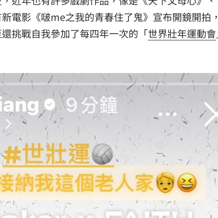
愛，近年也有許多戲劇作品，像是《天下父母心》、
熱潮
10:00
有新電影《啵me之我的青春住了鬼》宣布開鏡開拍
15
至還挑戰自我參加了每四年一次的「
世界壯年運動會