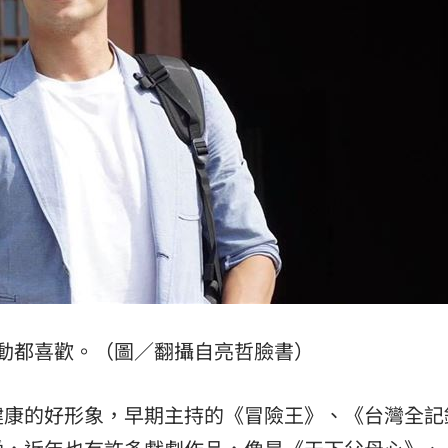
趕人
23:16
憂
23:09
23:07
」氣
12:00
動都喜歡。（圖／翻攝自亮哲臉書）
成形
12:00
場！
10:30
健康的好形象，早期主持的《冒險王》、《台灣全記