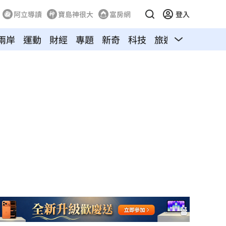
阿立導讀
寶島神很大
富房網
登入
兩岸
運動
財經
專題
新奇
科技
旅遊
汽車
寵物