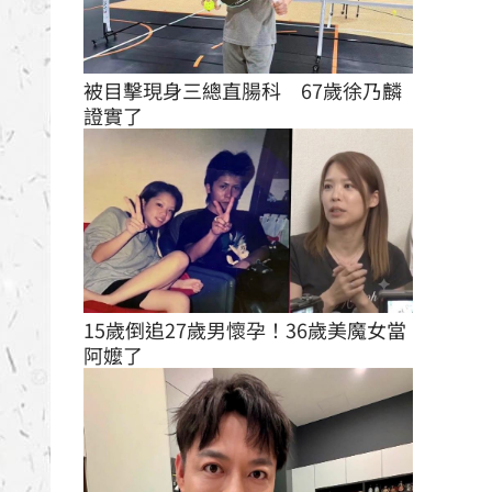
被目擊現身三總直腸科　67歲徐乃麟
證實了
15歲倒追27歲男懷孕！36歲美魔女當
阿嬤了