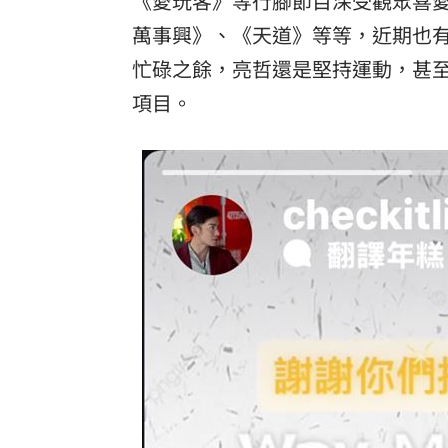
《愛玩客》等行腳節目深受觀眾喜
8國球員齊聚高雄 Formosa 7s掀足球
萬事興》、《天道》等等，近期也
理想混蛋號召粉絲跨海追星吃美食！
18:
忙碌之餘，亮哲還是堅持運動，甚
項目。