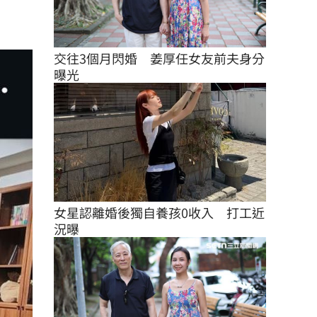
交往3個月閃婚　姜厚任女友前夫身分
曝光
女星認離婚後獨自養孩0收入　打工近
況曝