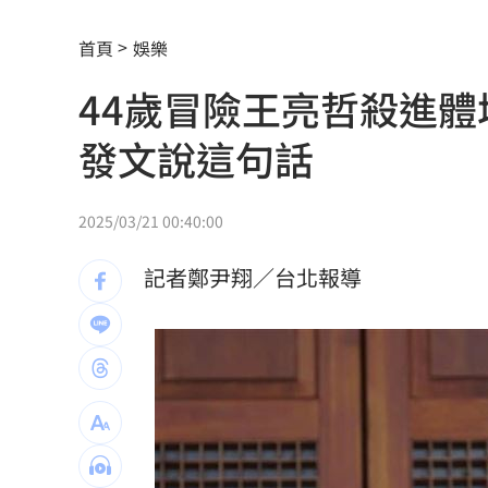
費仔確定成自由球員 下一步動向引人
首頁
娛樂
米蘭達離婚奧蘭多布魯13年！罕談前夫
44歲冒險王亮哲殺進
美制裁杜拜加密幣交所！控助伊朗革命
發文說這句話
美就業數據爆冷 這信號Fed升息警報降
2025/03/21 00:40:00
梅西父親病逝享壽68歲 一路陪伴兒闖
5登山客2025年雪崩失蹤 尼泊爾尋獲遺
記者鄭尹翔／台北報導
喝錯傷身！營養師整理喝咖啡「7大守則
美：東南亞詐騙園區多由中國背景組織
拆監獄家書見「叫別人老婆」人妻氣炸
ETF存到2千萬退休！他因1封信重回職場