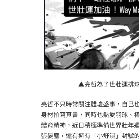
▲亮哲為了世壯運排球
亮哲不只時常關注體壇盛事，自己
身材拍寫真書，同時也熱愛羽球、
體育精神，近日積極準備世界壯年
張晏塵，還有擁有「小舒淇」封號