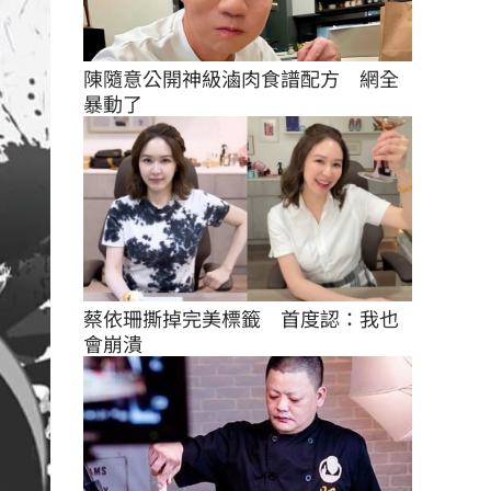
陳隨意公開神級滷肉食譜配方　網全
暴動了
蔡依珊撕掉完美標籤　首度認：我也
會崩潰