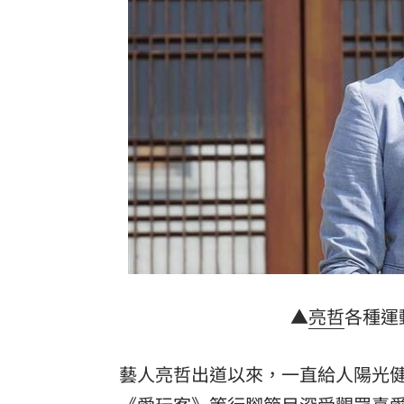
社宅包租爆糾紛 房客控業者硬闖屋內
馬斯克蓋地球最大晶圓廠 專家揭3大隱
泰國校園槍擊案增至9死 12歲女童不治
台灣彩券開獎直播中
20:31
LIVE三立+24小時直播
15:27
三立iNEWS新聞台線上直播
18:00
台彩父親節推新刮刮樂千萬頭獎超「爸
▲
亮哲
各種運
商場戰國來臨 台中「頂奢大道」逐漸
「拍片人的多重宇宙」職涯論壇9/12登
藝人亮哲出道以來，一直給人陽光