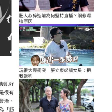
肥大叔猝逝前為何堅持直播？網悲曝
這原因
玩很大爆衝突　張立東怒飆女星：把
我當狗
腹肌好
是很有
賢治、
為「筋