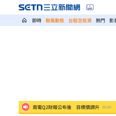
即時
颱風動態
台股怎投資
熱門
影
少女在家產子男嬰夭折 裹毛巾藏住處
劍橋最年輕黑人教授閃辭！爆論文抄襲
遊日瘋買恢復衣「穿」越疲勞 2因素助
煮菜遭婆婆關火還一路追罵！丈...
00:12
新／白海豚近北部海面！氣象署發豪雨
南電Q2財報公布後 目標價調升
00:00
俄軍空襲烏克蘭首都基輔及周邊 4人喪