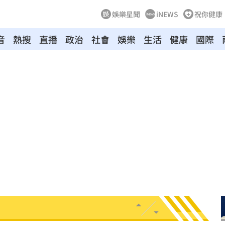
娛樂星聞
iNEWS
祝你健康
音
熱搜
直播
政治
社會
娛樂
生活
健康
國際
多日
01:08
造假
00:18
旺
00:15
特報
00:01
命
23:59