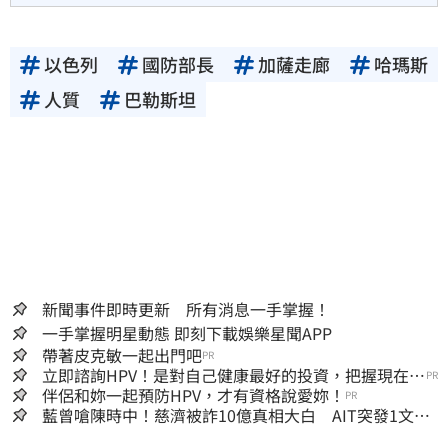
以色列
國防部長
加薩走廊
哈瑪斯
人質
巴勒斯坦
新聞事件即時更新 所有消息一手掌握！
一手掌握明星動態 即刻下載娛樂星聞APP
帶著皮克敏一起出門吧
PR
立即諮詢HPV！是對自己健康最好的投資，把握現在不
PR
嫌晚！
伴侶和妳一起預防HPV，才有資格說愛妳！
PR
藍曾嗆陳時中！慈濟被詐10億真相大白 AIT突發1文酸
爆…他笑：真的很會