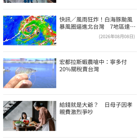
快訊／風雨狂炸！白海豚颱風
暴風圈逼進北台灣 7地區達停
班課標準
(2026年08月08日)
宏都拉斯蝦農嗆中：寧多付
20%關稅賣台灣
給錢就是大爺？　日母子因孝
親費激烈爭吵