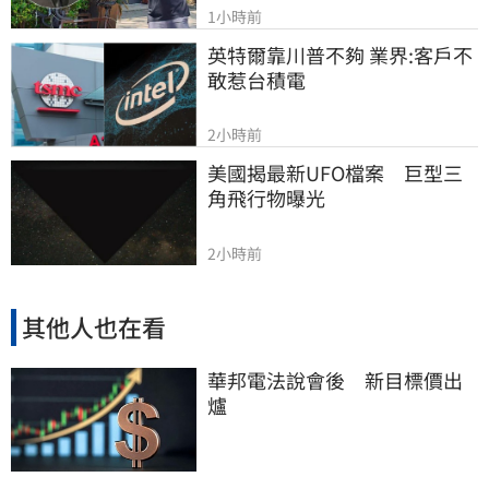
1小時前
英特爾靠川普不夠 業界:客戶不
敢惹台積電
2小時前
美國揭最新UFO檔案　巨型三
角飛行物曝光
2小時前
其他人也在看
華邦電法說會後 新目標價出
爐