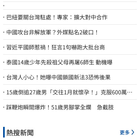
巴紐要關台灣駐處！專家：擴大對中合作
中國攻台非解放軍？外媒點名2破口！
習近平國師惹禍！狂言1句嚇跑大批台商
泰國14歲少年先殺祖父母再屠6師生 動機曝
台灣人小心！她曝中國鎖國新法3恐怖後果
15歲倒追27歲男「交往1月就懷孕！」克服600萬債
務 36歲美魔女當阿嬤了
踩鞭炮瞬間爆炸！51歲男腳掌全爛 急截肢
熱搜新聞
更多