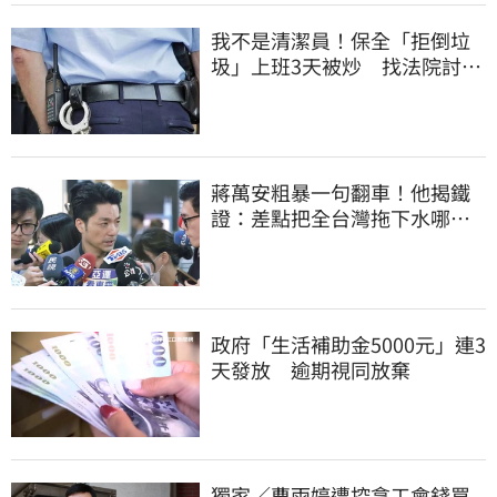
我不是清潔員！保全「拒倒垃
圾」上班3天被炒 找法院討公
道結果出爐
蔣萬安粗暴一句翻車！他揭鐵
證：差點把全台灣拖下水哪時
道歉
政府「生活補助金5000元」連3
天發放 逾期視同放棄
獨家／曹雨婷遭控拿工會錢買