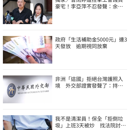
豪宅！李亞萍不忍發聲：余天
管工會都貼錢
政府「生活補助金5000元」連3
天發放 逾期視同放棄
非洲「這國」拒絕台灣護照入
境 外交部證實發聲了：持續
交涉聯繫
我不是清潔員！保全「拒倒垃
圾」上班3天被炒 找法院討公