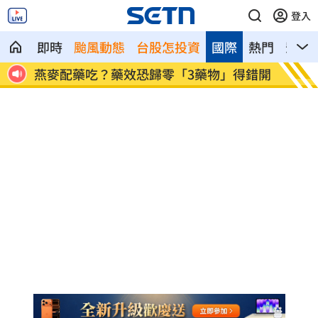
登入
即時
颱風動態
台股怎投資
國際
熱門
影音
電力設
燕麥配藥吃？藥效恐歸零「3藥物」得錯開
許富凱