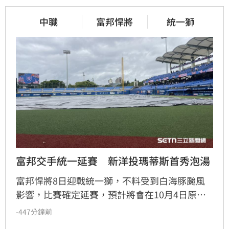
中職
富邦悍將
統一獅
富邦交手統一延賽　新洋投瑪蒂斯首秀泡湯
富邦悍將8日迎戰統一獅，不料受到白海豚颱風
影響，比賽確定延賽，預計將會在10月4日原場
地原時間進行。
-447分鐘前