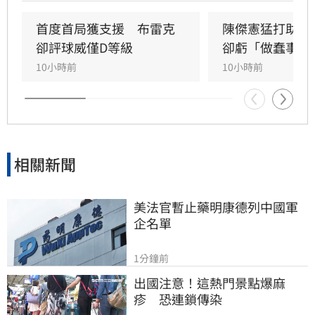
首度首局獲支援　布雷克
陳傑憲猛打助2
卻評球威僅D等級
卻虧「做蠢事」
10小時前
10小時前
相關新聞
美法官暫止藥明康德列中國軍
企名單
1分鐘前
出國注意！這熱門景點爆麻
疹　恐連鎖傳染