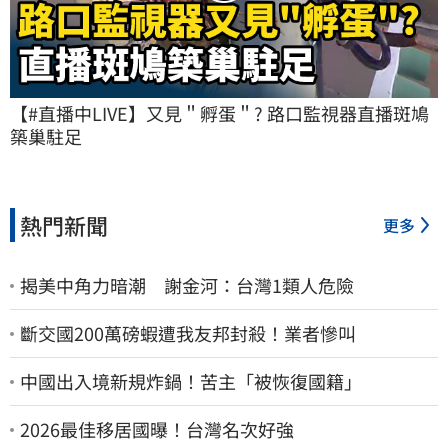
【#直播中LIVE】又見＂孵蛋＂? 路口監視器直播斑鳩
築巢駐足
熱門新聞
更多
揭美中角力暗潮 謝金河：台灣1類人危險
斷交國200萬磅蝦遭我友邦封殺！業者慘叫
中國出入境新規炸鍋！苦主「被恢復國籍」
2026最佳移居國曝！台灣名次好強