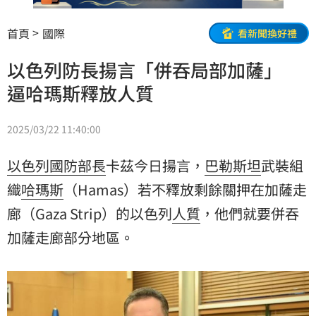
首頁
國際
看新聞換好禮
以色列防長揚言「併吞局部加薩」
逼哈瑪斯釋放人質
2025/03/22 11:40:00
以色列
國防部長
卡茲今日揚言，
巴勒斯坦
武裝組
織
哈瑪斯
（Hamas）若不釋放剩餘關押在
加薩走
廊
（Gaza Strip）的以色列
人質
，他們就要併吞
加薩走廊部分地區。