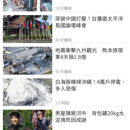
10分鐘前
突破中國打壓！台獲邀太平洋
島國論壇峰會
40分鐘前
地震衝擊九州觀光　熊本旅宿
業4天損1.8億
41分鐘前
白海豚橫掃沖繩！4萬戶停電、
多人受傷
1小時前
男星陳屍河中　背包藏20kg水
泥塊死因成謎