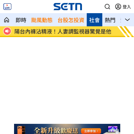
登入
即時
颱風動態
台股怎投資
社會
熱門
影音
牽涉台
陽台內褲沾精液！人妻調監視器驚覺是他
陪伴8