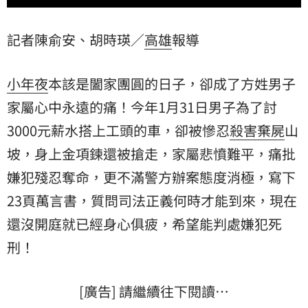
記者陳俞安、胡時瑛／
高雄
報導
小年夜
本該是闔家團圓的日子，卻成了方姓男子
家屬心中永遠的痛！今年1月31日男子為了討
3000元薪水搭上工頭的車，卻被慘忍
殺害
棄屍
山
坡，身上金項鍊還被搶走，家屬悲憤難平，痛批
嫌犯
殘忍奪命，更不滿警方辦案態度消極，寫下
23頁萬言書，質問司法正義何時才能到來，現在
還沒開庭就已經身心俱疲，希望能判處嫌犯
死
刑
！
[廣告] 請繼續往下閱讀…