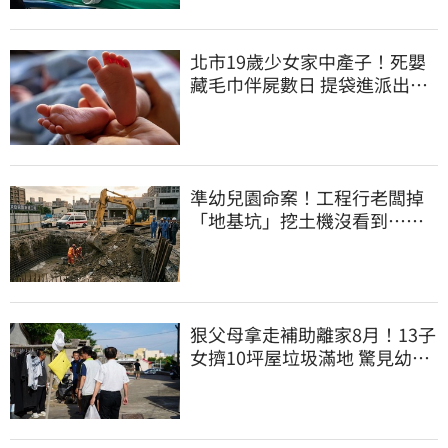
北市19歲少女家中產子！死嬰
藏毛巾伴屍數日 提袋進派出所
嚇壞警員
準幼兒園命案！工程行老闆掉
「地基坑」挖土機沒看到…下
土石活埋他
狠父母拿走補助離家8月！13子
女擠10坪屋垃圾滿地 驚見幼童
深夜遊蕩