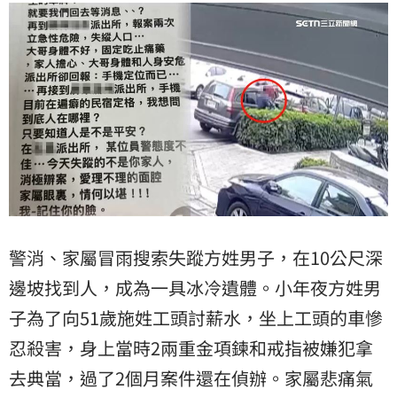
警消、家屬冒雨搜索失蹤方姓男子，在10公尺深
邊坡找到人，成為一具冰冷遺體。小年夜方姓男
子為了向51歲施姓工頭討薪水，坐上工頭的車慘
忍殺害，身上當時2兩重金項鍊和戒指被嫌犯拿
去典當，過了2個月案件還在偵辦。家屬悲痛氣