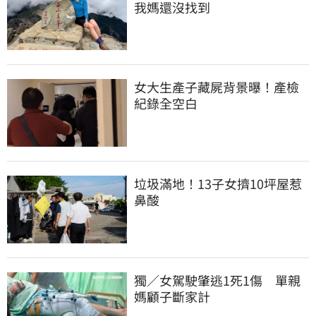
我媽還沒找到
女大生產子藏屍背景曝！產檢
紀錄全空白
垃圾滿地！13子女擠10坪屋惹
鼻酸
獨／女駕駛肇逃1死1傷　單親
媽顧子斷家計