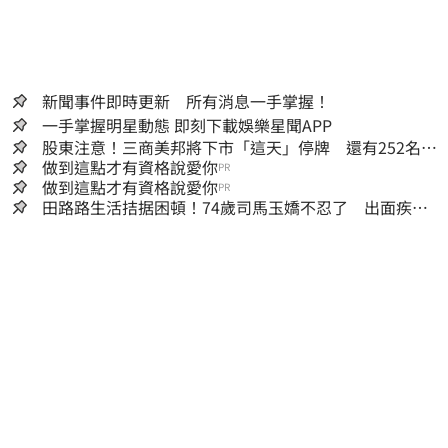
新聞事件即時更新 所有消息一手掌握！
一手掌握明星動態 即刻下載娛樂星聞APP
股東注意！三商美邦將下市「這天」停牌 還有252名千
張大戶
做到這點才有資格說愛你
PR
做到這點才有資格說愛你
PR
田路路生活拮据困頓！74歲司馬玉嬌不忍了 出面疾呼1
事