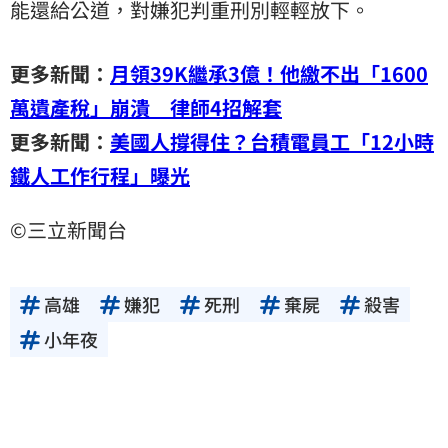
能還給公道，對嫌犯判重刑別輕輕放下。
更多新聞：
月領39K繼承3億！他繳不出「1600
萬遺產稅」崩潰 律師4招解套
更多新聞：
美國人撐得住？台積電員工「12小時
鐵人工作行程」曝光
©三立新聞台
高雄
嫌犯
死刑
棄屍
殺害
小年夜