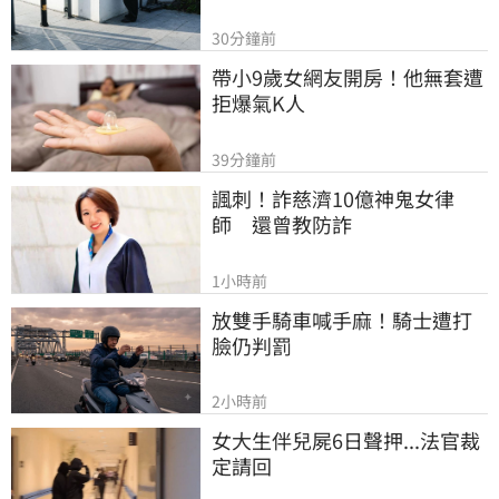
30分鐘前
帶小9歲女網友開房！他無套遭
拒爆氣K人
39分鐘前
諷刺！詐慈濟10億神鬼女律
師　還曾教防詐
1小時前
放雙手騎車喊手麻！騎士遭打
臉仍判罰
2小時前
女大生伴兒屍6日聲押...法官裁
定請回