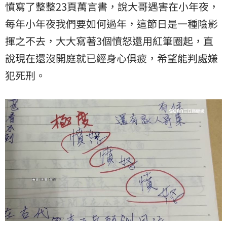
憤寫了整整23頁萬言書，說大哥遇害在小年夜，
每年小年夜我們要如何過年，這節日是一種陰影
揮之不去，大大寫著3個憤怒還用紅筆圈起，直
說現在還沒開庭就已經身心俱疲，希望能判處嫌
犯死刑。