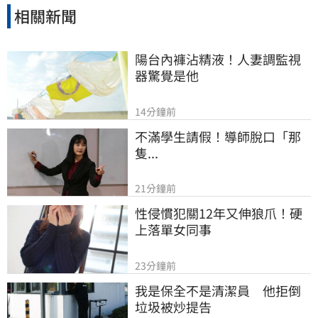
相關新聞
陽台內褲沾精液！人妻調監視
器驚覺是他
14分鐘前
不滿學生請假！導師脫口「那
隻...
21分鐘前
性侵慣犯關12年又伸狼爪！硬
上落單女同事
23分鐘前
我是保全不是清潔員　他拒倒
垃圾被炒提告