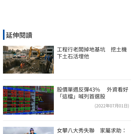
延伸閱讀
工程行老闆掉地基坑　挖土機
下土石活埋他
股價單週反彈43% 外資看好
「這檔」喊列首選股
(2022年07月01日)
女攀八大秀失聯　家屬求助：