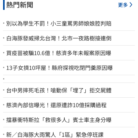
熱門新聞
更多
別以為學生不罰！小三童罵男師娘娘腔判賠
白海豚發威掃北台灣！北市一夜路樹接連倒
買疫苗被騙10.6億！慈濟多年未報案原因曝
13子女擠10坪屋！縣府探視吃閉門羹原因曝
台中男摔死毛孩！嗆動保「埋了」拒交屍體
慈濟內部信曝光！還原遭詐10億採購過程
擋暴衝特斯拉「救很多人」賓士車主身分曝
新／白海豚大雨驚人「1區」緊急停班課