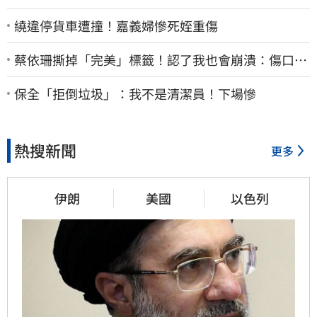
繞違停貨車遭撞！嘉義婦慘死姪重傷
蔡依珊撕掉「完美」標籤！認了我也會崩潰：傷口終
究會癒合
保全「拒倒垃圾」：我不是清潔員！下場慘
熱搜新聞
更多
伊朗
美國
以色列