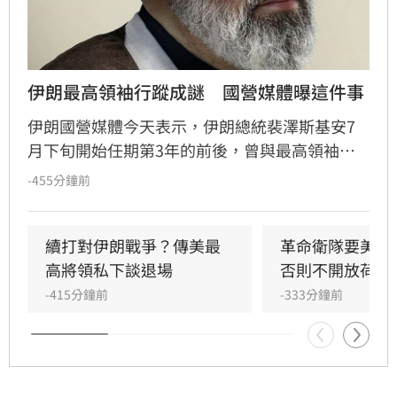
伊朗最高領袖行蹤成謎　國營媒體曝這件事
伊朗國營媒體今天表示，伊朗總統裴澤斯基安7
月下旬開始任期第3年的前後，曾與最高領袖穆
吉塔巴‧哈米尼會面。穆吉塔巴3月接替父親出
-455分鐘前
任最高領袖後，尚未在公開場合現身。
續打對伊朗戰爭？傳美最
革命衛隊要美滿
高將領私下談退場
否則不開放荷莫
-415分鐘前
-333分鐘前