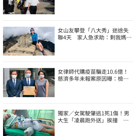
深夜遊蕩
女山友攀登「八大秀」迷途失
聯4天 家人急求助：剩我媽還
沒找到
女律師代購疫苗騙走10.6億！
慈濟多年未報案原因曝：檢警
上門才知被騙
獨家／女駕駛肇逃1死1傷！男
大生「凌晨跑外送」挨撞 媽
淚：家快瓦解