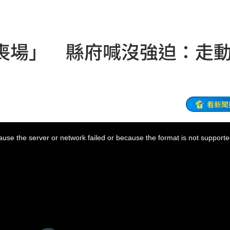
逃亡
12:24
曝光
12:23
喪場」 縣府喊沒強迫：走
:23
發聲
12:20
此人
12:19
看新聞
縣市
12:18
use the server or network failed or because the format is not supporte
反問
12:17
12:16
上路
12:16
曝
12:13