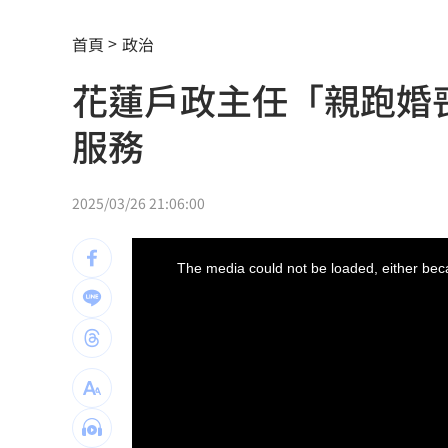
通緝犯拒檢狂飆街頭！撞斷平交道柵欄
首頁
政治
誰在回覆「幹嘛」？故宮南院小編身分
花蓮戶政主任「親跑婚
中國攻台非解放軍？外媒點名2破口！
12
服務
昔遭抹黑謀財害命終平反 陳時中感性
姜厚任女友自曝3碩1博 網搜本名查無
2025/03/26 21:06:00
新／威加重罰300萬！問題苦茶油流向3
This
is
a
The media could not be loaded, either beca
modal
毒油案延燒政院點名中市府 蔣萬安竟
window.
肥大叔46歲驟逝！2年前曾逃過車禍死劫
酒測爆表！職軍「接近死亡狀態」照開
職場爸爸「5.5年沒加薪」！父親節調查