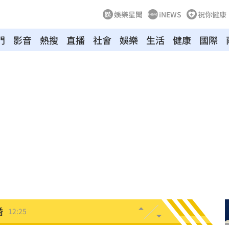
娛樂星聞
iNEWS
祝你健康
門
影音
熱搜
直播
社會
娛樂
生活
健康
國際
12:29
曝光
12:28
開運
12:28
雨
12:27
品牌
12:26
婚
12:25