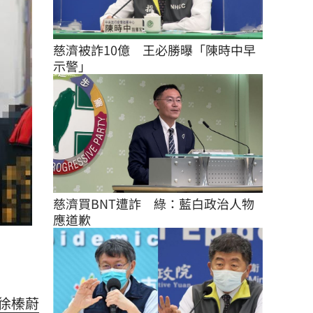
慈濟被詐10億　王必勝曝「陳時中早
示警」
慈濟買BNT遭詐　綠：藍白政治人物
應道歉
徐榛蔚