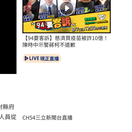
【94要客訴】慈濟買疫苗被詐10億！
陳時中示警蔣柯不道歉
現正直播
對縣府
人員從
CH54三立新聞台直播