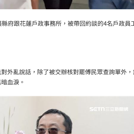
襲縣府跟花蓮戶政事務所，被帶回約談的4名戶政員
能對外亂說話，除了被交辦核對罷傅民眾查詢單外，
黑暗血淚。