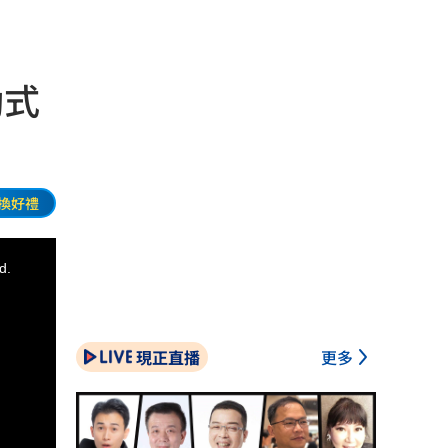
動式
換好禮
d.
現正直播
更多