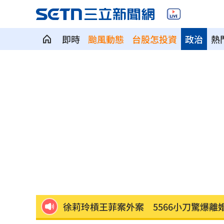
即時
颱風動態
台股怎投資
政治
熱
漢光42／淡水河道部署3道致命防禦阻絕
高希均教授90歲逝！「白吃午餐」秘密
今立秋「6生肖」恐衰爆！專家曝6招大
父親節旅遊被打亂！白海豚逼近2地區炸
肥大叔猝逝曾自嘲更生人！創年收破億
徐莉玲槓王菲案外案 5566小刀驚爆離