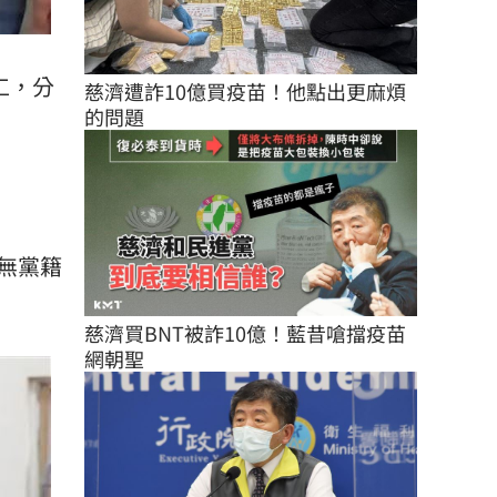
工，分
慈濟遭詐10億買疫苗！他點出更麻煩
的問題
無黨籍
慈濟買BNT被詐10億！藍昔嗆擋疫苗
網朝聖