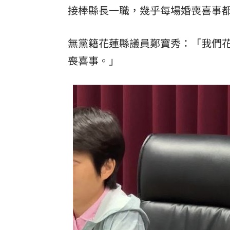
接棒縣長一職，幾乎每場婚喪喜事
無黨籍花蓮縣議員鄭寶秀：「我們花
喪喜事。」