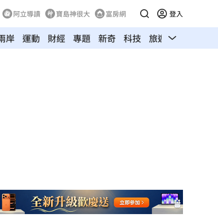
阿立導讀
寶島神很大
富房網
登入
兩岸
運動
財經
專題
新奇
科技
旅遊
汽車
寵物