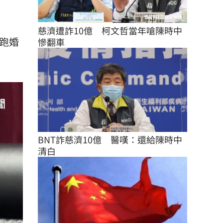
慈濟遭詐10億　柯文哲當年嗆陳時中
跑婚
慘翻車
BNT詐慈濟10億　醫嘆：還給陳時中
清白