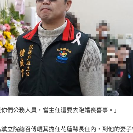
麼你們
公務人員
，當主任還要去跑婚喪喜事。」
民黨立院總召傅崐萁擔任花蓮縣長任內，到他的妻子