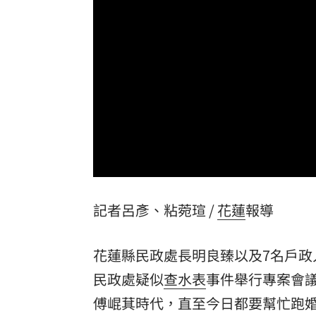
泰校園爆槍擊！釀2死20傷 學生槍手身
蘋果砍價失敗！長鑫存儲靠2底氣拒降價
掃把刺眼傷勢照曝光！女師恐失明要提
新北國王簽周儀翔 毛加恩盛讚頂尖對
台灣彩券開獎直播中
20:31
LIVE三立+24小時直播
15:27
記者呂彥、粘菀瑄 /
花蓮
報導
三立iNEWS新聞台線上直播
18:00
商場戰國來臨 台中「頂奢大道」逐漸
花蓮縣民政處長明良臻以及7名戶政
「拍片人的多重宇宙」職涯論壇9/12登
民政處疑似
查水表
事件舉行專案會
傅崐萁
時代，直至今日都要幫忙跑
8國球員齊聚高雄 Formosa 7s掀足球