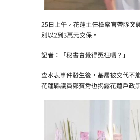
25日上午，花蓮主任檢察官帶隊突
別以2到3萬元交保。
記者：「秘書會覺得冤枉嗎？」
查水表事件發生後，基層被交代不
花蓮縣議員鄭寶秀也揭露花蓮戶政