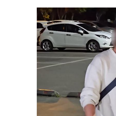
理想混蛋號召粉絲跨海追星吃美食！
18: