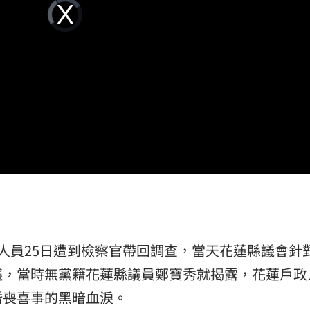
Video
亡
Player
12:11
is
loading.
12:10
告
12:10
抗性
12:08
成形
12:00
人員25日遭到檢察官帶回調查，當天花蓮縣議會針
場！
10:30
議，當時無黨籍花蓮縣議員鄭寶秀就揭露，花蓮戶政
婚喪喜事的黑暗血淚。
熱潮
10:00