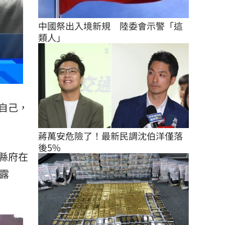
中國祭出入境新規　陸委會示警「這
類人」
自己，
蔣萬安危險了！最新民調沈伯洋僅落
後5%
縣府在
露