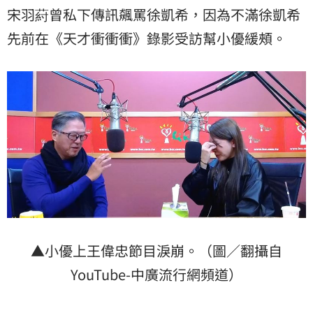
宋羽葤曾私下傳訊飆罵徐凱希，因為不滿徐凱希
先前在《天才衝衝衝》錄影受訪幫小優緩頰。
▲小優上王偉忠節目淚崩。（圖／翻攝自
YouTube-中廣流行網頻道）