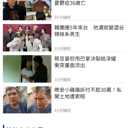
憂鬱症36歲亡
35分鐘前
韓團連5年來台　他濃妝變澀谷
辣妹系男生
35分鐘前
蔡亘晏怒甩巴掌決裂姚淳耀　
衝突畫面流出
35分鐘前
晚安小雞痛訴付不起30萬！私
闖土地遭索賠
43分鐘前