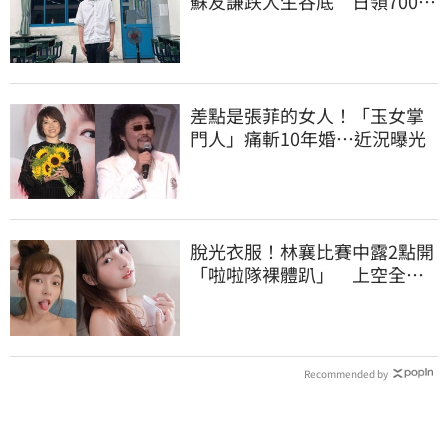
蘇友謙跌人生谷底 日領700元
零用錢重出發
差點是張菲的女人！「玉女掌
門人」痛斬10年婚…近況曝光
脫光衣服！林襄比賽中露2點開
「啦啦隊裸體趴」 上空全裸
被看光光
Recommended by