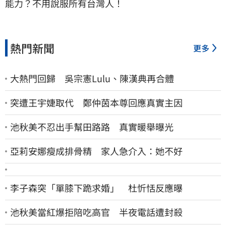
能力？不用說服所有台灣人！
熱門新聞
更多
大熱門回歸 吳宗憲Lulu、陳漢典再合體
突遭王宇婕取代 鄭仲茵本尊回應真實主因
池秋美不忍出手幫田路路 真實暖舉曝光
亞莉安娜瘦成排骨精 家人急介入：她不好
李子森突「單膝下跪求婚」 杜忻恬反應曝
池秋美當紅爆拒陪吃高官 半夜電話遭封殺