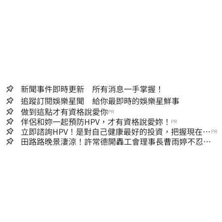
新聞事件即時更新 所有消息一手掌握！
追蹤訂閱娛樂星聞 給你最即時的娛樂星鮮事
做到這點才有資格說愛你
PR
伴侶和妳一起預防HPV，才有資格說愛妳！
PR
立即諮詢HPV！是對自己健康最好的投資，把握現在不
PR
嫌晚！
田路路晚景淒涼！許常德開轟工會理事長曹雨婷不忍
了：別只包紅包慰問