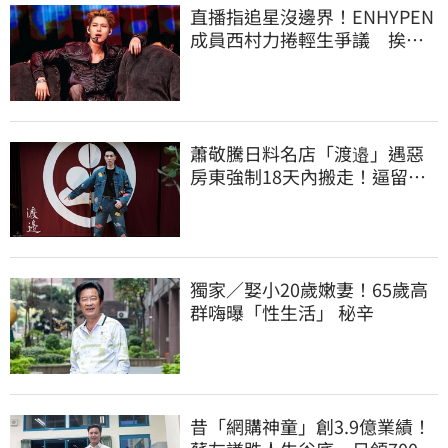
直播指追星沒邊界！ENHYPEN
成員西村力捲輕生爭議 挨
批：獨厚國外粉絲
蕭敬騰日料名店「渡邉」遇惡
房東強制18天內搬走！逼留裝
潢：好聚好散
獨家／娶小20歲嫩妻！65歲高
群嗨曝「性生活」 秘辛
昔「網購神童」創3.9億業績！