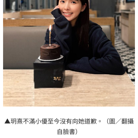
▲玥熹不滿小優至今沒有向她道歉。（圖／翻攝
自臉書）