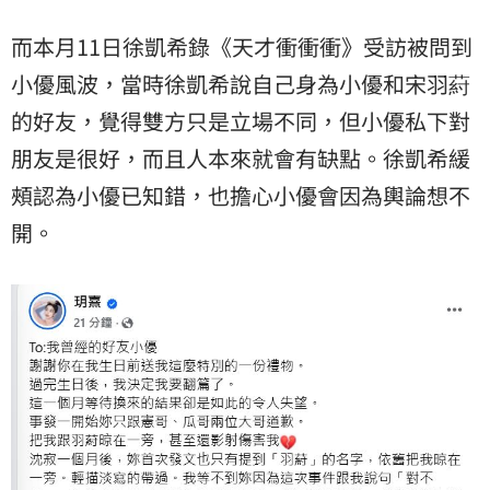
而本月11日徐凱希錄《天才衝衝衝》受訪被問到
小優風波，當時徐凱希說自己身為小優和宋羽葤
的好友，覺得雙方只是立場不同，但小優私下對
朋友是很好，而且人本來就會有缺點。徐凱希緩
頰認為小優已知錯，也擔心小優會因為輿論想不
開。