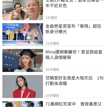
年不近女色
3分鐘前
金曲男星突宣布「單飛」超狂
新身分曝光
25分鐘前
Mina遭網暴離世！曾並肩追星
路人淚憶暖舉
26分鐘前
范曉萱好友竟是大咖天后　1句
打動孫淑媚
28分鐘前
71萬網紅死家中　曾吸毒患又