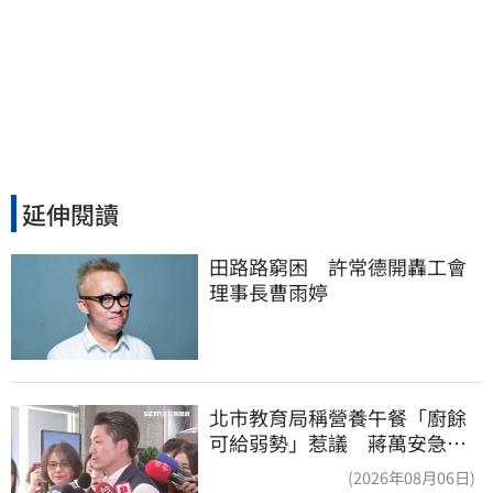
延伸閱讀
田路路窮困　許常德開轟工會
理事長曹雨婷
北市教育局稱營養午餐「廚餘
可給弱勢」惹議 蔣萬安急
喊：不會這樣做
(2026年08月06日)