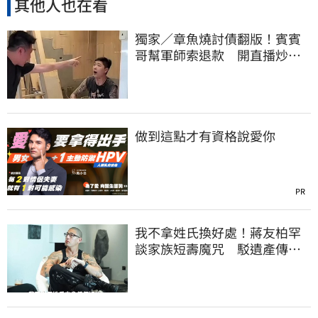
其他人也在看
獨家／章魚燒討債翻版！賓賓
哥幫軍師索退款 開直播炒作
店家急報案
做到這點才有資格說愛你
PR
我不拿姓氏換好處！蔣友柏罕
談家族短壽魔咒 駁遺產傳
聞：找到我捐一半