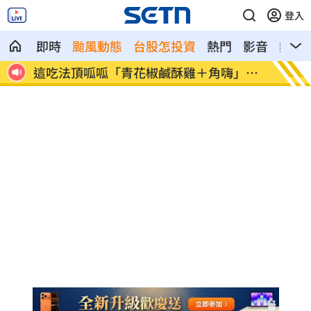
登入
即時
颱風動態
台股怎投資
熱門
影音
熱搜
神鎮
這吃法頂呱呱「青花椒鹹酥雞＋角嗨」開
韓股慘
賣