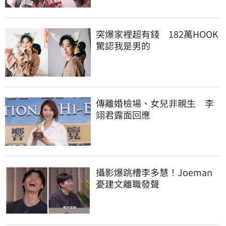
突爆家裡超有錢　182萬HOOK
驚認我是男的
傳離婚檢場、女兒非親生　李
翊君露面回應
攝影爆跳槽李多慧！Joeman
憂建文離職發聲