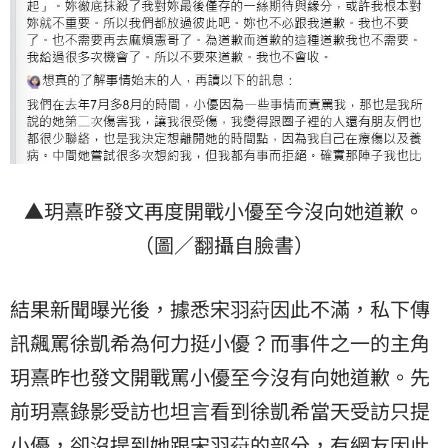
▲玥熹昨發文再度開戰小優至今沒向她道歉。
（圖／翻攝自臉書）
結果新聞曝光後，據悉宋羽葤因此不滿，私下傳
訊飆罵徐凱希為何力挺小優？而事件之一的主角
玥熹昨也發文開戰罵小優至今沒有向她道歉。先
前玥熹錄影受訪也坦言看到徐凱希當天受訪只提
小優，卻沒提到她跟宋羽葤的部分，有網友因此