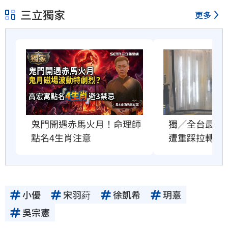
三立獨家
更多
鬼門開遇赤馬火月！命理師
獨／全台最大
點名4生肖注意
遭重踩拉轉試
小優
宋羽葤
徐凱希
玥憙
吳宗憲