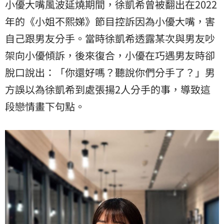
小優大嘴風波延燒期間，徐凱希曾被翻出在2022
年的《小姐不熙娣》節目控訴因為小優大嘴，害
自己跟男友分手。當時徐凱希透露某次與男友吵
架向小優傾訴，後來復合，小優在巧遇男友時卻
脫口說出：「你還好嗎？聽說你們分手了？」男
方誤以為徐凱希到處張揚2人分手的事，導致這
段戀情畫下句點。