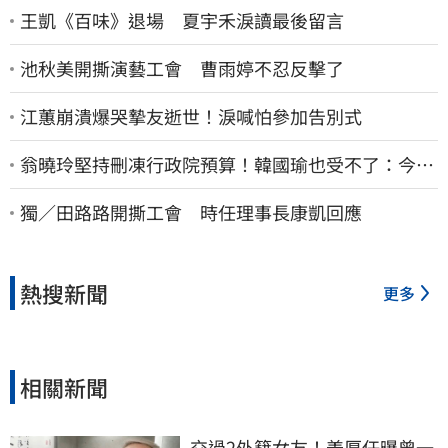
王凱《百味》退場 夏宇禾淚讀最後留言
池秋美開撕演藝工會 曹雨婷不忍反擊了
江蕙崩潰爆哭摯友逝世！淚喊怕參加告別式
翁曉玲堅持刪凍行政院預算！韓國瑜也受不了：今年
剩4個月你思考一下
獨／田路路開撕工會 時任理事長康凱回應
熱搜新聞
更多
相關新聞
交過2外籍女友！姜厚任曝曾一