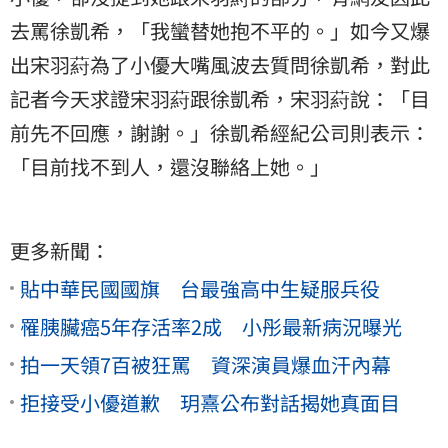
去罵徐凱希，「我蠻替她抱不平的。」如今又爆
出宋羽葤為了小優大嘴風波去質問徐凱希，對此
記者今天求證宋羽葤跟徐凱希，宋羽葤說：「目
前先不回應，謝謝。」徐凱希經紀公司則表示：
「目前找不到人，還沒聯絡上她。」
更多新聞：
貼中華民國國旗 台最強高中生疑服兵役
罹胰臟癌5年存活率2成 小彤最新病況曝光
拍一天領7百被狂罵 資深演員爆血汗內幕
拒接受小優道歉 玥熹公布對話揭她真面目