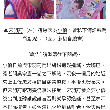
▲
宋羽葤
（左）遭爆因為
小優
，曾私下傳訊飆罵
徐凱希
。（圖／翻攝自臉書）
[廣告] 請繼續往下閱讀…
小優日前與宋羽葤鬧出糾紛遭疑造謠、大嘴巴，
讓老闆
吳宗憲
一怒之下解約。沉寂一個月的她近
來上王偉忠廣播節目痛哭道歉，事後也發長文。
但宋羽葤跟玥熹仍無法接受，宋羽葤發文要小優
說出到底聽誰說謠言否則就承認造謠，甚至表示
不排除提告。如今這把火燒到徐凱希，今天傳出