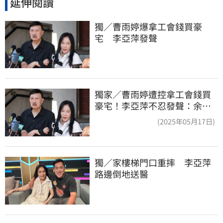
延伸閱讀
獨／曹雨婷爆拿工會錢買豪
宅　李亞萍發聲
獨家／曹雨婷遭控拿工會錢買
豪宅！李亞萍不忍發聲：余天
管工會都貼錢
(2025年05月17日)
獨／家樓梯門口重摔　李亞萍
路邊倒地送醫