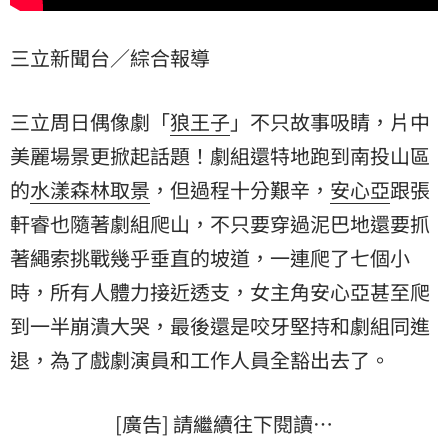
三立新聞台／綜合報導
三立周日偶像劇「
狼王子
」不只故事吸睛，片中
美麗場景更掀起話題！劇組還特地跑到南投山區
的
水漾森林
取景
，但過程十分艱辛，
安心亞
跟
張
軒睿
也隨著劇組爬山，不只要穿過泥巴地還要抓
著繩索挑戰幾乎垂直的坡道，一連爬了七個小
時，所有人體力接近透支，女主角安心亞甚至爬
到一半崩潰大哭，最後還是咬牙堅持和劇組同進
退，為了戲劇演員和工作人員全豁出去了。
[廣告] 請繼續往下閱讀…