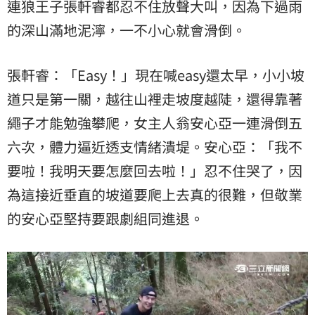
連狼王子張軒睿都忍不住放聲大叫，因為下過雨
的深山滿地泥濘，一不小心就會滑倒。
張軒睿：「Easy！」現在喊easy還太早，小小坡
道只是第一關，越往山裡走坡度越陡，還得靠著
繩子才能勉強攀爬，女主人翁安心亞一連滑倒五
六次，體力逼近透支情緒潰堤。安心亞：「我不
要啦！我明天要怎麼回去啦！」忍不住哭了，因
為這接近垂直的坡道要爬上去真的很難，但敬業
的安心亞堅持要跟劇組同進退。