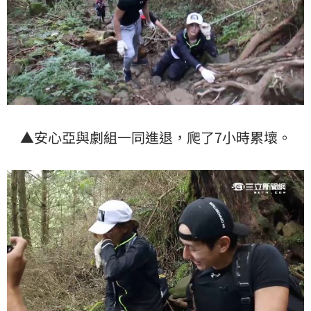
▲安心亞與劇組一同進退，爬了7小時累壞。