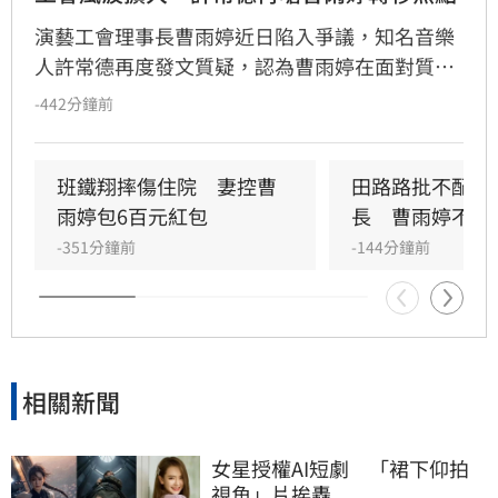
演藝工會理事長曹雨婷近日陷入爭議，知名音樂
人許常德再度發文質疑，認為曹雨婷在面對質疑
時，不應反問資深藝人池秋美關於田路路協助的
-442分鐘前
問題，而應正面說明工會工作成果與資源運用。
許常德強調，理事長肩負照顧會員權益的責任，
外界關注工會運作屬合理公共討論，核心在於工
班鐵翔摔傷住院　妻控曹
田路路批不配當
會是否善盡職責，而非轉移焦點至個別藝人身
雨婷包6百元紅包
長　曹雨婷不忍
上。由於曹雨婷曾主動表示協助田路路，隨後引
-351分鐘前
-144分鐘前
發外界檢視工會作為，許常德呼籲曹雨婷應公開
說明近年會務內容，包括會費、企業贊助與政府
補助等經費運用情形，確保財務透明公開，才能
真正獲取會員信任並提升工會公信力，讓演藝人
員權益獲得實質保障與完善照顧。
相關新聞
女星授權AI短劇　「裙下仰拍
視角」片挨轟