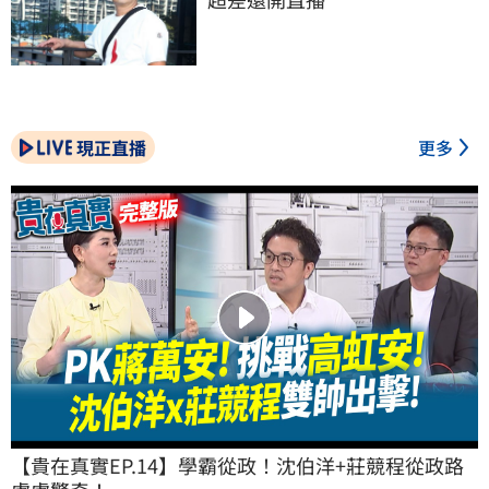
現正直播
更多
【貴在真實EP.14】學霸從政！沈伯洋+莊競程從政路