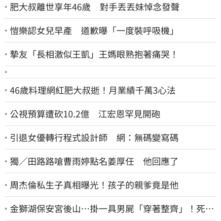
肥大叔離世享年46歲 對手丟丟妹悼念發聲
愷樂認女兒早產 道歉曝「一度裝呼吸機」
摯友「長相激似王凱」王媽眼熟抱著痛哭！
46歲料理網紅肥大叔逝！月業績千萬3心法
公視預算遭砍10.2億 江宏恩罕見開砲
引退女優轉行程式設計師 網：無碼變寫碼
獨／田路路嗆曹雨婷點名姜厚任 他回應了
周杰倫私生子真相曝光！孩子的親爹竟是他
金獅湖保安宮後山…掛一具男屍「穿著整齊」！死者
身份曝