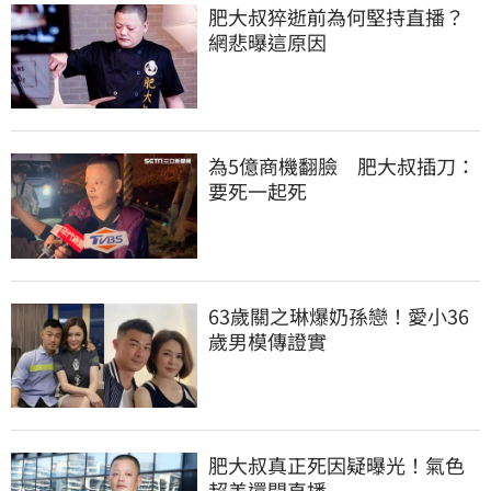
肥大叔猝逝前為何堅持直播？
網悲曝這原因
為5億商機翻臉　肥大叔插刀：
要死一起死
63歲關之琳爆奶孫戀！愛小36
歲男模傳證實
肥大叔真正死因疑曝光！氣色
超差還開直播