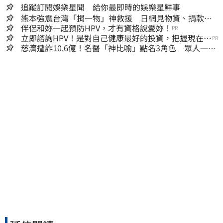
追蹤訂閱娛樂星聞 給你最即時的娛樂星鮮事
熊本強震台灣「捐一物」神救援 日網見物資、捐款
喊：給台灣統治算了
伴侶和妳一起預防HPV，才有資格說愛妳！
PR
立即諮詢HPV！是對自己健康最好的投資，把握現在不
PR
嫌晚！
慈濟遭詐10.6億！名醫「神比喻」點名3角色 眾人一看
秒懂讚：好傳神