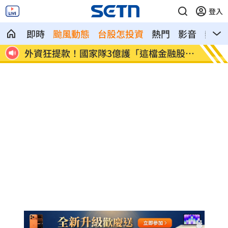
登入
即時
颱風動態
台股怎投資
熱門
影音
熱搜
融股
姜厚任女友稱學歷「3碩1博」 台大發聲了
官方認
助