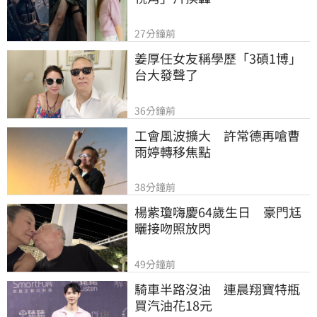
27分鐘前
姜厚任女友稱學歷「3碩1博」 
台大發聲了
36分鐘前
工會風波擴大　許常德再嗆曹
雨婷轉移焦點
38分鐘前
楊紫瓊嗨慶64歲生日　豪門尪
曬接吻照放閃
49分鐘前
騎車半路沒油　連晨翔寶特瓶
買汽油花18元