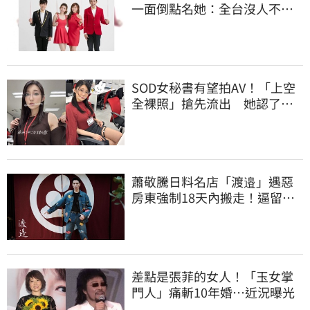
一面倒點名她：全台沒人不認
識
SOD女秘書有望拍AV！「上空
全裸照」搶先流出 她認了：
上班7個月沒男友
蕭敬騰日料名店「渡邉」遇惡
房東強制18天內搬走！逼留裝
潢：好聚好散
差點是張菲的女人！「玉女掌
門人」痛斬10年婚…近況曝光