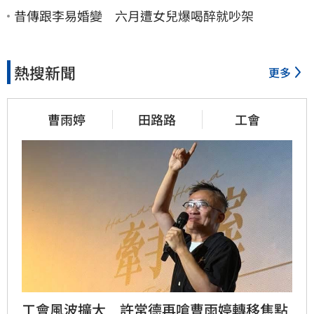
昔傳跟李易婚變 六月遭女兒爆喝醉就吵架
熱搜新聞
更多
曹雨婷
田路路
工會
工會風波擴大　許常德再嗆曹雨婷轉移焦點