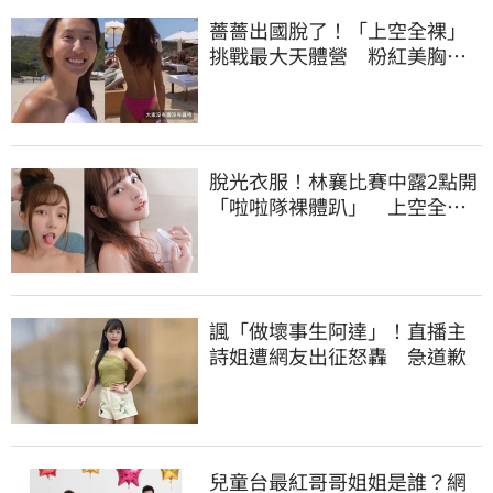
薔薔出國脫了！「上空全裸」
挑戰最大天體營 粉紅美胸被
路人狂讚
脫光衣服！林襄比賽中露2點開
「啦啦隊裸體趴」 上空全裸
被看光光
諷「做壞事生阿達」！直播主
詩姐遭網友出征怒轟 急道歉
兒童台最紅哥哥姐姐是誰？網