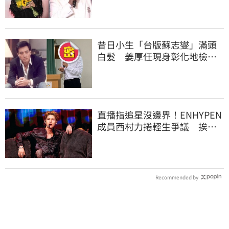
昔日小生「台版蘇志燮」滿頭
白髮 姜厚任現身彰化地檢
署！
直播指追星沒邊界！ENHYPEN
成員西村力捲輕生爭議 挨
批：獨厚國外粉絲
Recommended by