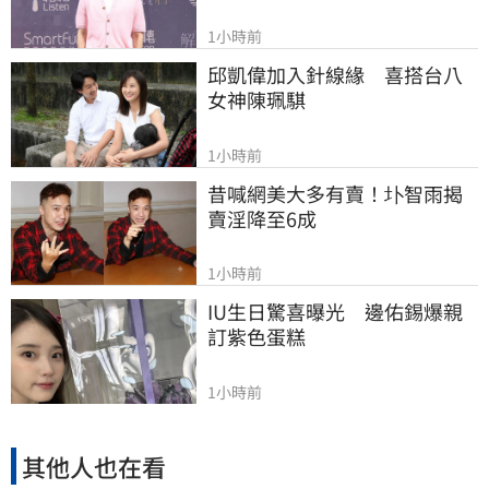
1小時前
邱凱偉加入針線緣　喜搭台八
女神陳珮騏
1小時前
昔喊網美大多有賣！圤智雨揭
賣淫降至6成
1小時前
IU生日驚喜曝光　邊佑錫爆親
訂紫色蛋糕
1小時前
其他人也在看