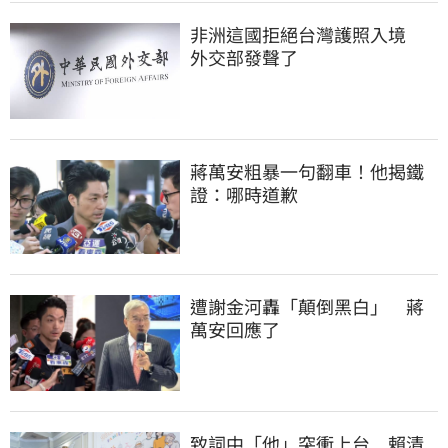
非洲這國拒絕台灣護照入境　
外交部發聲了
蔣萬安粗暴一句翻車！他揭鐵
證：哪時道歉
遭謝金河轟「顛倒黑白」　蔣
萬安回應了
致詞中「他」突衝上台　賴清