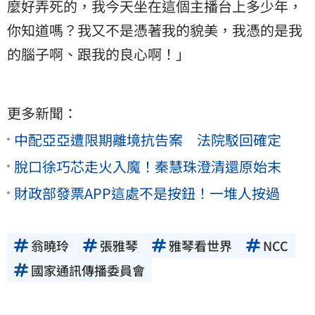
麼好弄死的，我今天坐在這個主播台上多少年，
你知道嗎？我又不是憑著我的貌美，我憑的是我
的腦子啊、跟我的良心啊！」
更多新聞：
中配亞亞遭限期離境抗告案 法院駁回確定
脫口徐巧芯走火入魔！秦慧珠澄清還原始末
財政部發票APP這處不是按鈕！一堆人按過
翁曉玲
張雅琴
雅琴看世界
NCC
國家通訊傳播委員會