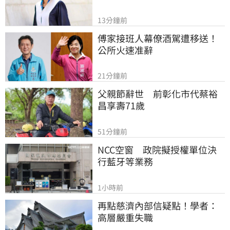
13分鐘前
傅家接班人幕僚酒駕遭移送！
公所火速准辭
21分鐘前
父親節辭世　前彰化市代蔡裕
昌享壽71歲
51分鐘前
NCC空窗　政院擬授權單位決
行藍牙等業務
1小時前
再點慈濟內部信疑點！學者：
高層嚴重失職