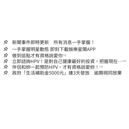
新聞事件即時更新 所有消息一手掌握！
一手掌握明星動態 即刻下載娛樂星聞APP
做到這點才有資格說愛你
PR
立即諮詢HPV！是對自己健康最好的投資，把握現在不
PR
嫌晚！
伴侶和妳一起預防HPV，才有資格說愛妳！
PR
政府「生活補助金5000元」連3天發放 逾期視同放棄