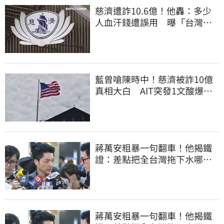
慈濟遭詐10.6億！他轟：多少
人血汗錢遭誤用 曝「台灣這
法律」過時百年
藍曾嗆陳時中！慈濟被詐10億
真相大白 AIT突發1文酸爆…
他笑：真的很會
蔣萬安粗暴一句翻車！他揭鐵
證：差點把全台灣拖下水哪時
道歉
蔣萬安粗暴一句翻車！他揭鐵