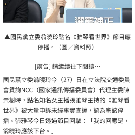
▲國民黨立委
翁曉玲
點名《
雅琴看世界
》節目應
停播。（圖／資料照）
[廣告] 請繼續往下閱讀…
國民黨立委翁曉玲今（27）日在立法院交通委員
會質詢
NCC
（
國家通訊傳播委員會
）代理主委陳
崇樹時，點名知名女主播
張雅琴
主持的《雅琴看
世界》被大量申訴未經事實查證，認為應該停
播。張雅琴今日透過節目回擊：「我的回應是，
翁曉玲應該下台。」