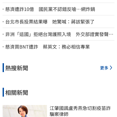
慈濟遭詐10億 國民黨不認錯反嗆⋯網炸鍋
台北市長投票結果曝 她驚喊：蔣該緊張了
非洲「這國」拒絕台灣護照入境 外交部證實發聲
了：持續交涉聯繫
慈濟買BNT遭詐 蔡英文：務必相信專業
熱搜新聞
更多
相關新聞
江肇國諷盧秀燕急切割疫苗詐
騙案律師