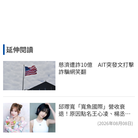
延伸閱讀
慈濟遭詐10億　AIT突發文打擊
詐騙網笑翻
邱瓈寬「寬魚國際」營收衰
退！原因點名王心凌、楊丞琳
網笑翻：太誠實
(2026年08月08日)