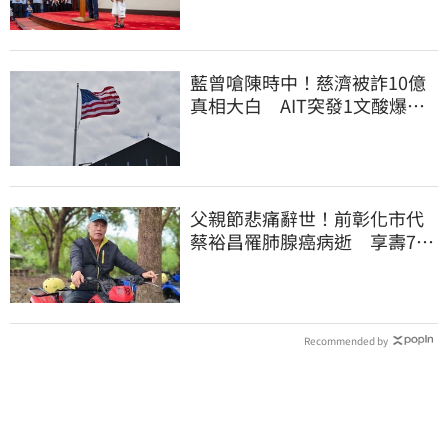
藍曾嗆陳時中！慈濟被詐10億
真相大白 AIT突發1文酸爆…
他笑：真的很會
父親節悲痛辭世！前彰化市代
蔡裕昌罹肺腺癌病逝 享壽71
歲
Recommended by