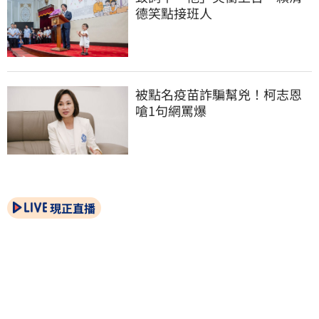
德笑點接班人
被點名疫苗詐騙幫兇！柯志恩
嗆1句網罵爆
現正直播