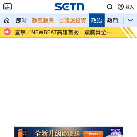
登入
即時
颱風動態
台股怎投資
政治
熱門
影音
公里火
直擊／NEWBEAT高雄首秀 震胸舞全場
颱風紫
嗨翻
警