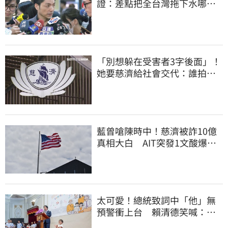
證：差點把全台灣拖下水哪時
道歉
「別想躲在受害者3字後面」！
她要慈濟給社會交代：誰拍板
付10.6億
藍曾嗆陳時中！慈濟被詐10億
真相大白 AIT突發1文酸爆…
他笑：真的很會
太可愛！總統致詞中「他」無
預警衝上台 賴清德笑喊：卸
任再交棒給你