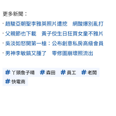
更多新聞：
趙駿亞朝聖李雅英照片遭挖 網酸爆別亂打
父親節也下載 黃子佼生日狂買女童不雅片
吳淡如怒開第一槍：公布創意私房高級會員
男神李敏鎬又腫了 零修圖崩壞照流出
丫頭詹子晴
森田
員工
老闆
快電商