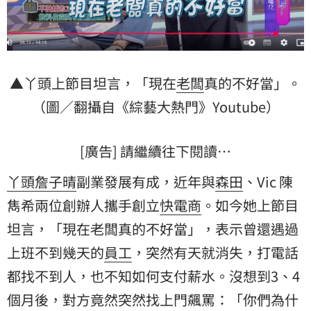
▲丫頭上節目坦言，「現在
老闆
真的不好當」。
（圖／翻攝自《綜藝大熱門》Youtube）
[廣告] 請繼續往下閱讀…
丫頭詹子晴
副業發展有成，近年與
森田
、Vic 陳
雋希兩位創辦人攜手創立
快電商
。如今她上節目
坦言，「現在老闆真的不好當」，表示曾還遇過
上班不到幾天的
員工
，突然有天就消失，打電話
都找不到人，也不知如何支付薪水。沒想到3、4
個月後，對方竟然突然找上門飆罵：「你們為什