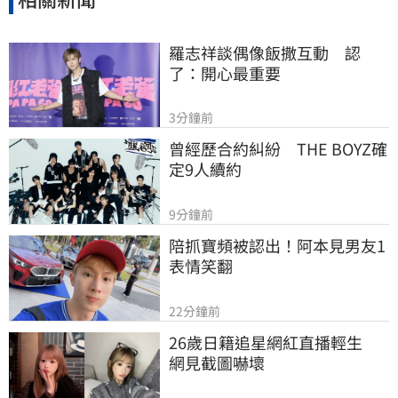
羅志祥談偶像飯撒互動　認
了：開心最重要
3分鐘前
曾經歷合約糾紛　THE BOYZ確
定9人續約
9分鐘前
陪抓寶頻被認出！阿本見男友1
表情笑翻
22分鐘前
26歲日籍追星網紅直播輕生　
網見截圖嚇壞