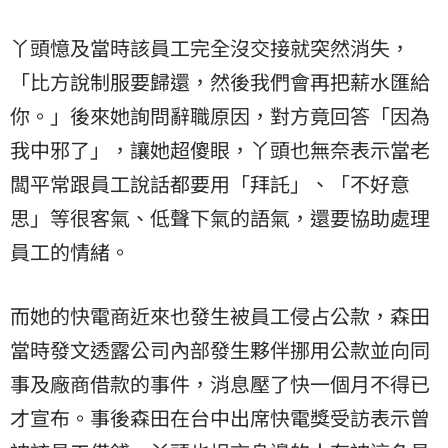
丫頭憶及當時該員工完全沒交接就突然消失，
「比方說制服要歸還，然後我們會再把薪水匯給
你。」後來她詢問辭職原因，對方竟回答「因為
我中邪了」，讓她超傻眼，丫頭也無奈表示當老
闆平常跟員工說話都要用「拜託」、「不好意
思」等很客氣、低聲下氣的語氣，還要協助處理
員工的情緒。
而她的快電商近來也發生被員工侵占公款，森田
當時發文透露公司內部發生夥伴挪用公款並向同
事及廠商借款的事件，消息壓了快一個月不得已
才宣布。事後森田在台中出席快電獎受訪表示曾