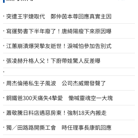
突遭王宇婕取代 鄭仲茵本尊回應真實主因
寫運勢書下半年廢了！唐綺陽瘦下來原因曝
江蕙崩潰爆哭摯友逝世！淚喊怕參加告別式
張凌赫升格人父！下廚帶娃驚人反差曝
周杰倫捲私生子風波 公司杰威爾發聲了
鋼鐵爸300天痛失4摯愛 慟喊靈魂空一大塊
蕭敬騰日料店遇惡房東！強制18天內搬走
獨／田路路開撕工會 時任理事長康凱回應