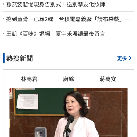
孫燕姿悲慟現身告別式！送別摯友化妝師
挖到童骨…已葬2魂！台積電嘉義廠「請布袋戲」原
因曝
王凱《百味》退場 夏宇禾淚讀最後留言
熱搜新聞
更多
林亮君
廚餘
蔣萬安