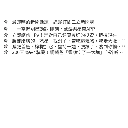
最即時的新聞話題 追蹤訂閱三立新聞網
一手掌握明星動態 即刻下載娛樂星聞APP
立即諮詢HPV！是對自己健康最好的投資，把握現在不
PR
嫌晚！
腹部脂肪的「剋星」找到了，常吃這幾物，吃走大肚
PR
囊，瘦出小蠻腰
減肥首選，檸檬加它，堅持一週，腰細了，瘦到你懷疑
PR
人生
300天痛失4摯愛！鋼鐵爸「靈魂空了一大塊」心碎喊：
這輩子最痛的路