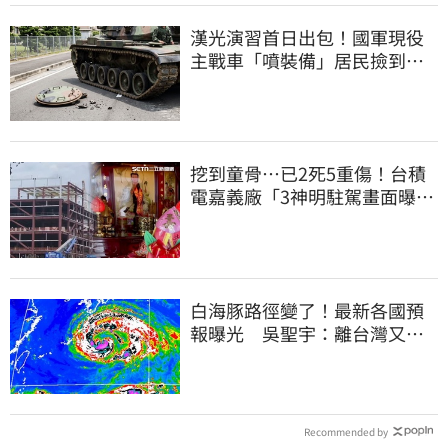
漢光演習首日出包！國軍現役
主戰車「噴裝備」居民撿到零
件…軍方說話了
挖到童骨…已2死5重傷！台積
電嘉義廠「3神明駐駕畫面曝
光」
白海豚路徑變了！最新各國預
報曝光 吳聖宇：離台灣又更
近一點
Recommended by