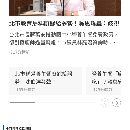
北市教育局稱廚餘給弱勢！吳思瑤轟：歧視
台北市長蔣萬安推動國中小營養午餐免費政策，
卻引發廚餘過量疑慮。市議員林亮君質詢時，教
育局長湯志民拋出將剩餘廚餘與剩食送交「食物
-317分鐘前
銀行」或弱勢團體交流，引發輿論譁然。民進黨
立委吳思瑤痛批，國民黨就是歧視弱勢的政黨，
蔣市府就是欺凌弱勢的政府，「蔣萬安還有臉講
北市稱營養午餐廚餘給弱
營養午餐「廚餘
食安？」
勢　沈伯洋發聲了
吃」？蔣萬安回
-159分鐘前
-129分鐘前
相關新聞