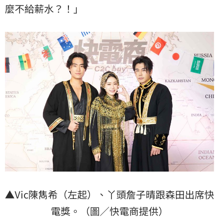
麼不給薪水？！」
▲Vic陳雋希（左起）、丫頭詹子晴跟森田出席快
電獎。（圖／快電商提供）