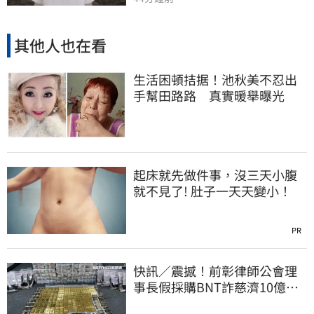
其他人也在看
生活困頓拮据！池秋美不忍出
手幫田路路 真實暖舉曝光
起床就先做件事，沒三天小腹
就不見了! 肚子一天天變小！
PR
快訊／震撼！前彰律師公會理
事長假採購BNT詐慈濟10億、
洗錢囤232kg黃金