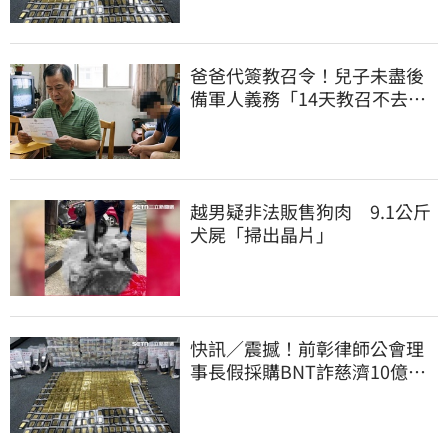
爸爸代簽教召令！兒子未盡後
備軍人義務「14天教召不去」
換3個月刑期
越男疑非法販售狗肉 9.1公斤
犬屍「掃出晶片」
快訊／震撼！前彰律師公會理
事長假採購BNT詐慈濟10億、
洗錢囤232kg黃金