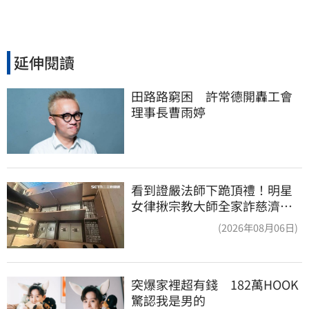
延伸閱讀
田路路窮困　許常德開轟工會
理事長曹雨婷
看到證嚴法師下跪頂禮！明星
女律揪宗教大師全家詐慈濟…
全家爽睡黃金堆
(2026年08月06日)
突爆家裡超有錢　182萬HOOK
驚認我是男的