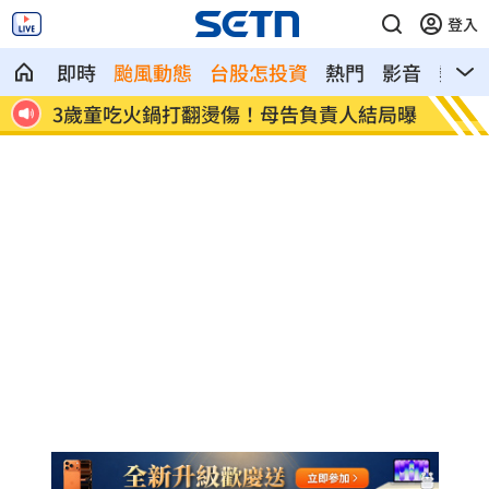
登入
即時
颱風動態
台股怎投資
熱門
影音
熱搜
份」
3歲童吃火鍋打翻燙傷！母告負責人結局曝
宣傳單
關