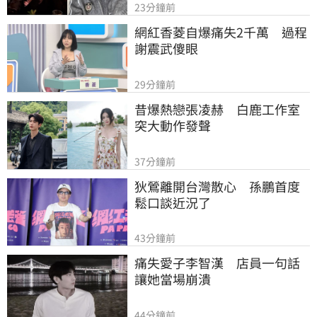
23分鐘前
網紅香菱自爆痛失2千萬　過程
謝震武傻眼
29分鐘前
昔爆熱戀張凌赫　白鹿工作室
突大動作發聲
37分鐘前
狄鶯離開台灣散心　孫鵬首度
鬆口談近況了
43分鐘前
痛失愛子李智漢　店員一句話
讓她當場崩潰
44分鐘前