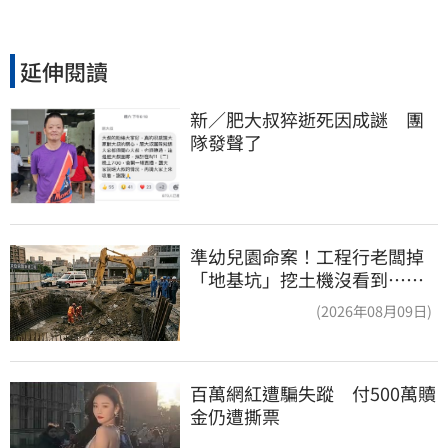
延伸閱讀
新／肥大叔猝逝死因成謎　團
隊發聲了
準幼兒園命案！工程行老闆掉
「地基坑」挖土機沒看到…下
土石活埋他
(2026年08月09日)
百萬網紅遭騙失蹤　付500萬贖
金仍遭撕票