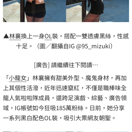
▲
林襄
換上一身
OL
裝，搭配一雙透膚黑絲，性感
十足。（圖／翻攝自IG @95_mizuki）
[廣告] 請繼續往下閱讀…
「
小龍女
」林襄擁有甜美外型、魔鬼身材，再加
上其個性活潑，近年迅速竄紅，不僅是職棒味全
龍人氣啦啦隊成員，還跨足演戲、綜藝、廣告領
域，IG帳號如今狂吸185萬粉絲。日前，她分享
一系列黑白配色OL裝，吸引大票網友朝聖。