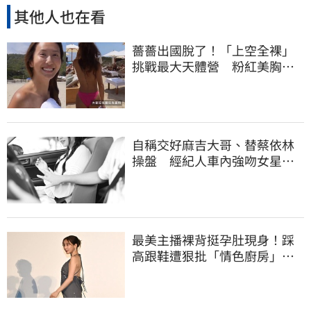
其他人也在看
薔薔出國脫了！「上空全裸」
挑戰最大天體營 粉紅美胸被
路人狂讚
自稱交好麻吉大哥、替蔡依林
操盤 經紀人車內強吻女星挨
告！栽在錄音檔
最美主播裸背挺孕肚現身！踩
高跟鞋遭狠批「情色廚房」：
根本是肚兜