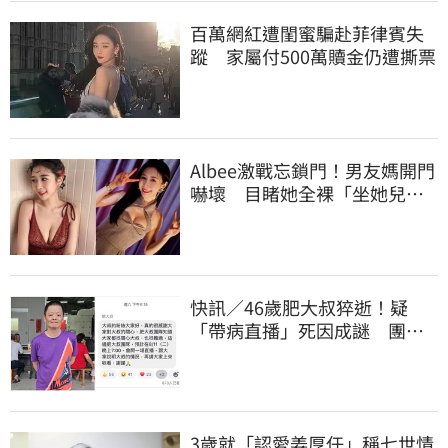
百萬網紅遭閨蜜騙赴菲律賓失
蹤 家屬付500萬贖金仍遭撕票
Albee激戰忘鎖門！男友媽開門
嚇壞 目睹她全裸「坐她兒子
身上」
快訊／46歲肥大叔猝逝！疑
「帶病直播」死因成謎 團隊
「證實1事」發聲
3歲就「認愛姜厚任」稱七世情