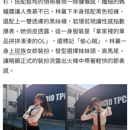
衫，搭配鬆垮的領帶展現一絲慵懶感，纖細的螞
蟻腰讓人羨慕不已。林襄下半身搭配黑色短褲，
還配上一雙透膚的黑絲襪，若隱若現讓性感指數
爆表。她俏皮透露，這一身服裝是「拿家裡的單
品拼拼湊湊的OL」，還標記「偷心賊」。林襄一
身
上班族
女郎裝扮，發型選擇妹妹頭、高馬尾，
讓略顯正式的裝扮流露出火辣中帶著輕快的節奏
感。