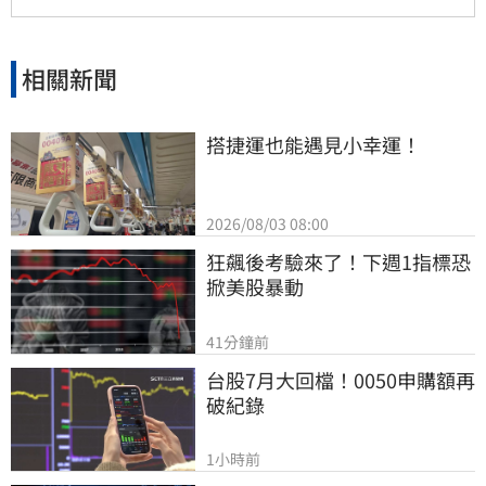
相關新聞
搭捷運也能遇見小幸運！
2026/08/03 08:00
狂飆後考驗來了！下週1指標恐
掀美股暴動
41分鐘前
台股7月大回檔！0050申購額再
破紀錄
1小時前