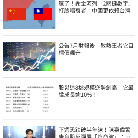
贏了！謝金河列「2關鍵數字」
打臉唱衰者：中國更依賴台灣
公告7月財報後 散熱王者它目
標價飆升
股災這8檔規模逆勢創高 它最
猛成長逾10%！
下週恐跌破半年線！陳嘉偉警
告台股反彈屬「逃命波」：空