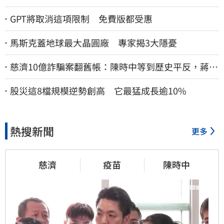
GPT將取消這項限制 免費版都受惠
馬斯克蓋地球最大晶圓廠 專家揭3大隱憂
慈濟10億詐騙案翻舊帳：陳時中等到歷史平反，蔣萬
安償還2022政治利息
股災這8檔規模逆勢創高 它最猛成長逾10%
熱搜新聞
更多
慈濟
疫苗
陳時中