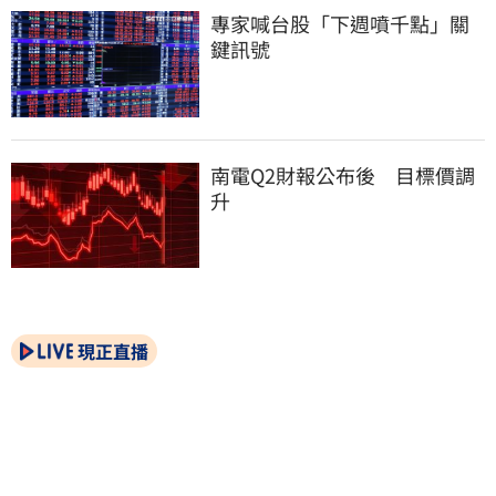
專家喊台股「下週噴千點」關
鍵訊號
南電Q2財報公布後　目標價調
升
現正直播