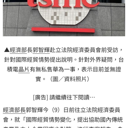
▲
經濟部
長
郭智輝
赴立法院經濟委員會前受訪，
針對國際經貿情勢提出說明。針對外界疑問，台
積電
晶片
有無私售華為一事，表示目前並無證
實。（圖／資料照片）
[廣告] 請繼續往下閱讀…
經濟部長
郭智輝今（9）日前往立法院經濟委員
會，就「國際經貿情勢變化，提出協助國內傳統