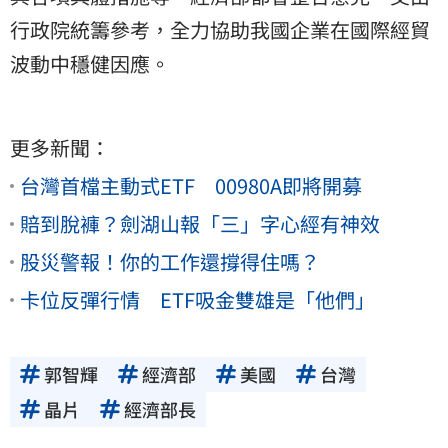
行政院統籌參考，全力協助我國企業在國際經貿
波動中穩健因應。
更多新聞：
台灣首檔主動式ETF 00980A即將開募
賠到脫褲？劍湖山報「三」字心經有神效
股災警報！你的工作還撐得住嗎？
卡位反彈行情 ETF吸金雙雄是「他們」
郭智輝
經濟部
美國
台灣
晶片
經濟部長