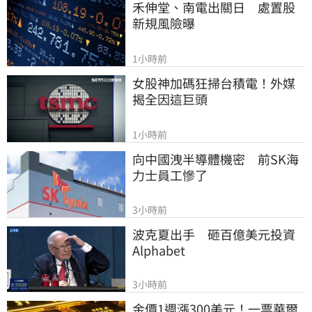
禾伸堂、南電出關日　處置股
新規風險曝
1小時前
女股神加碼狂掃台積電！外媒
揭全因這巨頭
1小時前
向中國洩半導體機密　前SK海
力士員工慘了
3小時前
波克夏出手　砸百億美元投資
Alphabet
3小時前
金價1週漲300美元！一票華爾