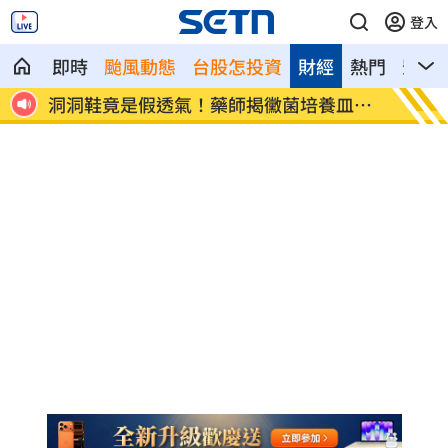
登入
即時
颱風動態
台股怎投資
財經
熱門
影音
粉絲
洞洞鞋竟是假透氣！藥師揭黴菌培養皿真
遭蔡阿
相
文