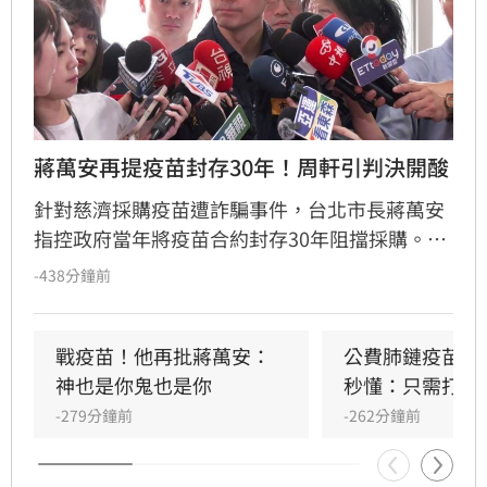
蔣萬安再提疫苗封存30年！周軒引判決開酸
針對慈濟採購疫苗遭詐騙事件，台北市長蔣萬安
指控政府當年將疫苗合約封存30年阻擋採購。對
此，周軒發文反擊，指出吳子嘉曾因散布「政府
-438分鐘前
貪汙疫苗款、合約封存30年」等不實假訊息，遭
台北地院依誹謗罪判刑。周軒強調衛福部早已多
次澄清，並質疑蔣萬安身為市長卻對此司法判決
戰疫苗！他再批蔣萬安：
公費肺鏈疫苗8/
一無所知，大酸其言論恐步上吳子嘉後塵，引發
神也是你鬼也是你
秒懂：只需打1
社會對於疫苗採購政治爭議與假訊息議題的廣泛
-279分鐘前
-262分鐘前
關注與討論。