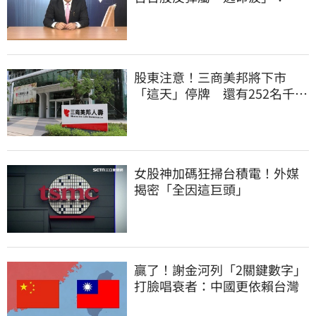
頭大屠殺剛開始
股東注意！三商美邦將下市
「這天」停牌 還有252名千張
大戶
女股神加碼狂掃台積電！外媒
揭密「全因這巨頭」
贏了！謝金河列「2關鍵數字」
打臉唱衰者：中國更依賴台灣