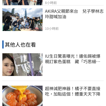
8小時前
AKIRA父親節來台　兒子學林志
玲甜喊加油
10小時前
其他人也在看
IU生日驚喜曝光！邊佑錫被爆
親訂紫色蛋糕 藏「巧思細
節」掀粉暴動
超神減肥神器！橘子不要直接
吃，加點這個！體重天天下降