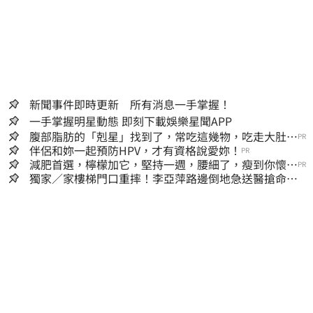
新聞事件即時更新 所有消息一手掌握！
一手掌握明星動態 即刻下載娛樂星聞APP
腹部脂肪的「剋星」找到了，常吃這幾物，吃走大肚
PR
囊，瘦出小蠻腰
伴侶和妳一起預防HPV，才有資格說愛妳！
PR
減肥首選，檸檬加它，堅持一週，腰細了，瘦到你懷疑
PR
人生
獨家／家樓梯門口重摔！李亞萍路邊倒地急送醫搶命
「最新傷況」曝