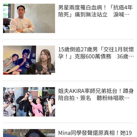
男星兩度罹白血病！「抗癌4年
險死」痛到無法站立 淚喊：
老天要我放棄
15歲倒追27歲男「交往1月就懷
孕！」克服600萬債務 36歲美
魔女當阿嬤了
姐夫AKIRA率師兄弟抵台！蹲身
陪自拍、簽名 聽粉絲唱歌羞
喊：好懷念喔
Mina同學發聲還原真相！她19