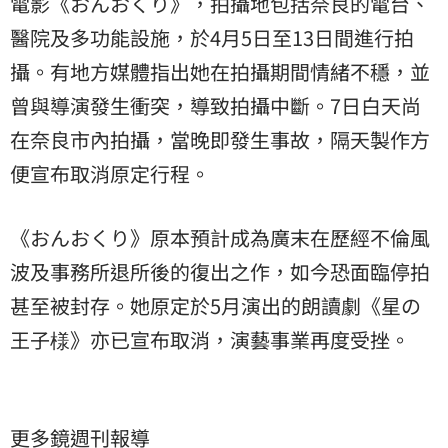
電影《おんおくり》，拍攝地包括奈良的電台、
醫院及多功能設施，於4月5日至13日間進行拍
攝。有地方媒體指出她在拍攝期間情緒不穩，並
曾與導演發生衝突，導致拍攝中斷。7日白天尚
在奈良市內拍攝，當晚即發生事故，隔天製作方
便宣布取消原定行程。
《おんおくり》原本預計成為廣末在歷經不倫風
波及事務所退所後的復出之作，如今恐面臨停拍
甚至被封存。她原定於5月演出的朗讀劇《星の
王子様》亦已宣布取消，演藝事業再度受挫。
更多鏡週刊報導