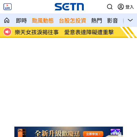
登入
即時
颱風動態
台股怎投資
熱門
影音
熱搜
精油
樂天女孩淚揭往事 愛意表達障礙遭重擊
一張百
萬