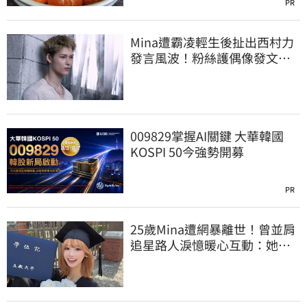
PR
Mina遭霸凌輕生後扯出西村力
發言風波！粉絲護偶像發文：
言論遭惡意扭曲
009829掌握AI關鍵 大華韓國
KOSPI 50今強勢開募
PR
25歲Mina遭網暴離世！曾並肩
追星路人淚憶暖心互動：她真
的很善良