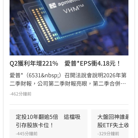
Q2獲利年增221%　愛普*EPS衝4.18元！
愛普*（6531&nbsp;）召開法說會說明2026年第
二季財報，公司第二季財報亮眼，第二季合併營
收為新台幣（以下同）23.63億元，年增78%；
-462分鐘前
營業毛利為11.59億元，年增107%，毛利率為
49%；營業利益為7.26億元，年增169%，營業
利益率為31%；稅後淨利為6.67億元，年增
定投10年翻逾5倍　這檔吸
大盤回神誰最猛
221%；歸屬於母公司業主之淨利為6.81億元，
引存股族卡位！
股ETF失土收復
每股盈餘為4.18元，較去年同期因外匯兌換損失
-445分鐘前
-329分鐘前