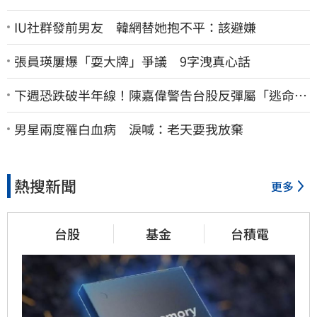
IU社群發前男友 韓網替她抱不平：該避嫌
張員瑛屢爆「耍大牌」爭議 9字洩真心話
下週恐跌破半年線！陳嘉偉警告台股反彈屬「逃命
波」：空頭大屠殺剛開始
男星兩度罹白血病 淚喊：老天要我放棄
熱搜新聞
更多
台股
基金
台積電