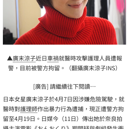
▲
廣末涼子
近日
車禍
就醫時攻擊護理人員遭報
警，目前被警方拘留。（翻攝廣末涼子INS）
[廣告] 請繼續往下閱讀…
日本女星廣末涼子於4月7日因涉嫌危險駕駛，就
醫時對
護理師
作出暴力行為遭捕，現正遭警方拘
留至4月19日。日媒今（11日）傳出她於奈良拍
攝主演電影《おんおくり》期間疑與劇組發生
衝