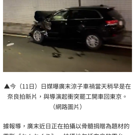
▲今（11日）日媒曝廣末涼子車禍當天稍早是在
奈良拍新片，與導演起衝突罷工開車回東京。
（網路圖片）
據報導，廣末近日正在拍攝以骨髓捐贈為題材的