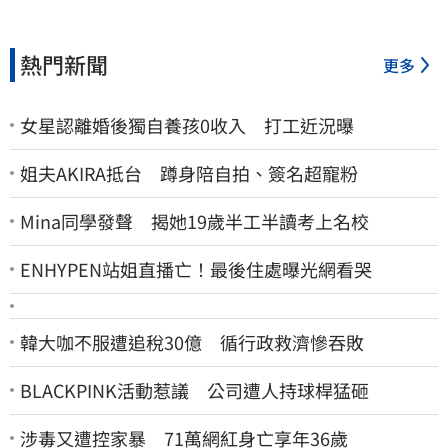
熱門新聞
更多
女星認離婚後獨自養孩0收入 打工近況曝
姐夫AKIRA抵台 蹲身陪自拍、簽名超寵粉
Mina同學發聲 揭她19歲半工半讀考上名校
ENHYPEN站姐直播亡！最後住處曝光網看哭
韓大咖不服遭追稅30億 循行政救濟慘吞敗
BLACKPINK活動惹議 公司遭人持球桿猛砸
涉毒又遭控家暴 71萬網紅身亡享年36歲