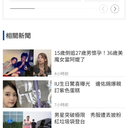
造成每股虧損3.37元轉盈，獲利表現顯著提升。
相關新聞
15歲倒追27歲男懷孕！36歲美
魔女當阿嬤了
4小時前
IU生日驚喜曝光　邊佑錫爆親
訂紫色蛋糕
7小時前
男星突破極限　秀服遭丟披粉
紅垃圾袋登台