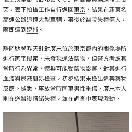
突
，丟下拍攝工作自行返回
東京
，結果在新東名
高速公路追撞大型車輛，事後於醫院失控傷人，
隨即遭到
逮捕
。
靜岡縣警昨天針對廣末位於東京都內的關係場所
進行家宅搜索，未發現違法藥物，但警方考慮其
當時行為異常，懷疑可能受藥物影響，對其進行
血液與尿液簡易檢查，初步結果未檢出違禁藥物
反應。據悉，事故當時同車男性重傷，廣末本人
則在送醫後情緒失控，並在調查中表現激動。