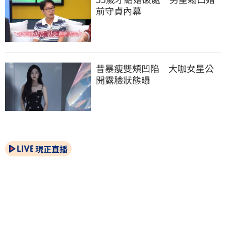
前守貞內幕
昔暴瘦雙頰凹陷　大咖女星公
開露臉狀態曝
現正直播