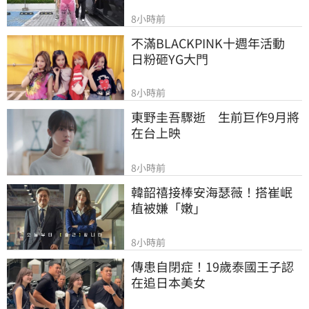
8小時前
不滿BLACKPINK十週年活動　
日粉砸YG大門
8小時前
東野圭吾驟逝　生前巨作9月將
在台上映
8小時前
韓韶禧接棒安海瑟薇！搭崔岷
植被嫌「嫩」
8小時前
傳患自閉症！19歲泰國王子認
在追日本美女