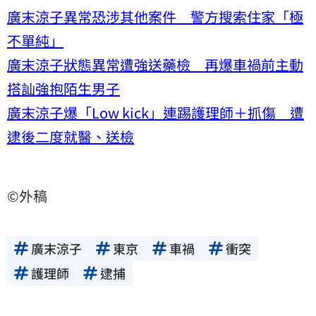
廣末涼子異常恐涉其他案件 警方搜索住家「極
不單純」
廣末涼子狀態異常遭強送藥檢 再爆車禍前主動
搭訕強抱陌生男子
廣末涼子爆「Low kick」連踢護理師＋抓傷 遭
逮後二度就醫、送檢
©外稿
廣末涼子
東京
車禍
衝突
護理師
逮捕