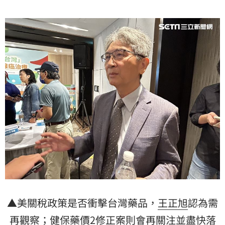
▲美關稅政策是否衝擊台灣藥品，
王正旭
認為需
再觀察；健保藥價2修正案則會再關注並盡快落