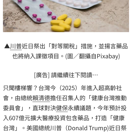
▲
川普
近日祭出「對等關稅」措施，並揚言藥品
也將納入課徵項目。(圖／翻攝自Pixabay)
[廣告] 請繼續往下閱讀…
只聞樓梯響？台灣今（2025）年進入超高齡社
會，由總統
賴清德
擔任召集人的「健康台灣推動
委員會」，直球對決
健保
永續議題，今年預計投
入607億元擴大醫療投資包含藥品，打造「健康
台灣」。美國總統川普（Donald Trump)近日祭