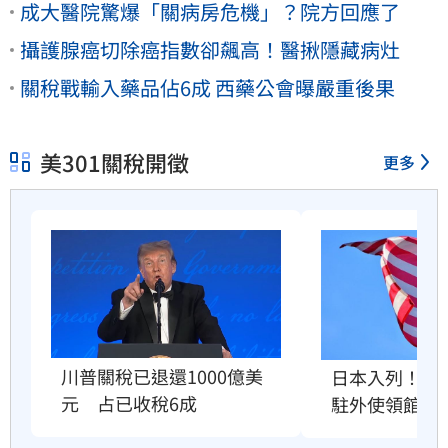
成大醫院驚爆「關病房危機」？院方回應了
攝護腺癌切除癌指數卻飆高！醫揪隱藏病灶
關稅戰輸入藥品佔6成 西藥公會曝嚴重後果
美301關稅開徵
更多
川普關稅已退還1000億美
日本入列！爆
元　占已收稅6成
駐外使領館」