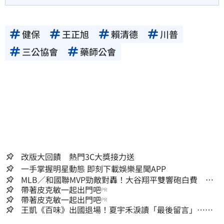
健保
王正旭
賴清德
川普
三公協會
藥師公會
改版大回饋 熱門3C大獎接力送
一手掌握明星動態 即刻下載娛樂星聞APP
MLB／和國聯MVP勁敵對轟！大谷翔平雙響砲白費 道
奇連2系列賽慘遭橫掃
帶著皮克敏一起出門吧
PR
帶著皮克敏一起出門吧
PR
王凱《百味》出國退場！夏宇禾淚讀「最後留言」…觀
眾全鼻酸：不是演的