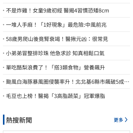
不是炸雞！女童9歲初經 醫揭4習慣恐矮8cm
一堆人手麻！「1好現象」最危險:中風前兆
58歲男爬山後竟腎衰竭！醫揪元凶：很常見
小弟弟冒整排珍珠 他急求診 知真相鬆口氣
單吃酪梨浪費了！「搭3類食物」營養飆升
颱風白海豚暴風圈侵襲率升！北北基6縣市飆破5成
1縣市「最高達67%」
毛豆也上榜！醫揭「3高脂蔬菜」冠軍爆脂
熱搜新聞
更多