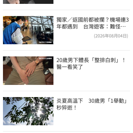
獨家／返國前都被攔？機場連3
年都遇到 台灣遊客：難怪日
本觀光這麼強
(2026年08月04日)
20歲男下體長「整排白刺」！
醫一看笑了
炎夏高溫下　30歲男「1舉動」
秒猝逝！