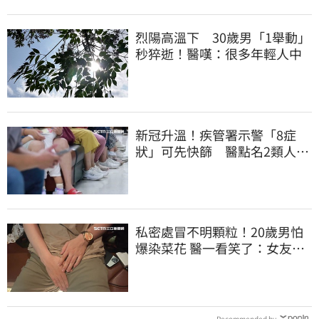
烈陽高溫下 30歲男「1舉動」
秒猝逝！醫嘆：很多年輕人中
新冠升溫！疾管署示警「8症
狀」可先快篩 醫點名2類人重
症高風險
私密處冒不明顆粒！20歲男怕
爆染菜花 醫一看笑了：女友常
誤會
Recommended by