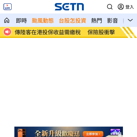
登入
即時
颱風動態
台股怎投資
熱門
影音
熱搜
都喜
傳陸客在港投保收益需繳稅 保險股衝擊
Goo
4%