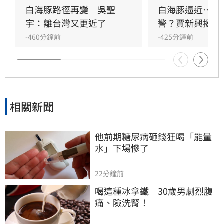
降雨，午後需防雷陣雨。
白海豚路徑再變　吳聖
白海豚逼近…北
宇：離台灣又更近了
警？賈新興揭1
-460分鐘前
-425分鐘前
相關新聞
他前期糖尿病砸錢狂喝「能量
水」下場慘了
22分鐘前
喝這種冰拿鐵　30歲男劇烈腹
痛、險洗腎！