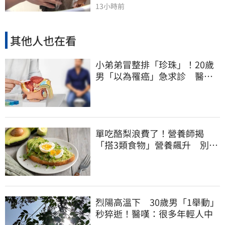
13小時前
其他人也在看
小弟弟冒整排「珍珠」！20歲
男「以為罹癌」急求診 醫揭
真相鬆口氣
單吃酪梨浪費了！營養師揭
「搭3類食物」營養飆升 別再
加蜂蜜
烈陽高溫下 30歲男「1舉動」
秒猝逝！醫嘆：很多年輕人中