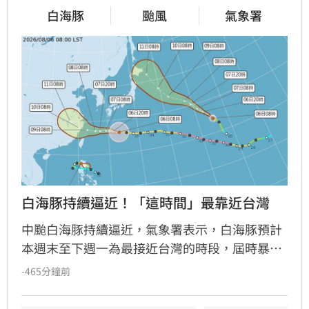
白海豚
颱風
氣象署
白海豚持續逼近！「這時間」最靠近台灣
中颱白海豚持續逼近，氣象署表示，白海豚預計
本週末至下週一為最接近台灣的時段，屆時暴風
圈恐影響北部海域，但受限於大低壓區環境，後
-465分鐘前
期路徑仍存在高度不確定性。氣象署表示，今起
受低壓環境影響，各地多雲時晴，北台灣有零星