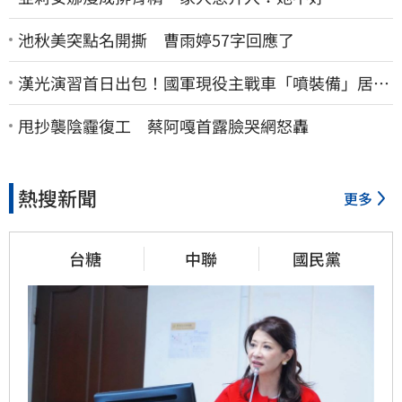
池秋美突點名開撕 曹雨婷57字回應了
漢光演習首日出包！國軍現役主戰車「噴裝備」居民
撿到零件…軍方說話了
甩抄襲陰霾復工 蔡阿嘎首露臉哭網怒轟
熱搜新聞
更多
台糖
中聯
國民黨