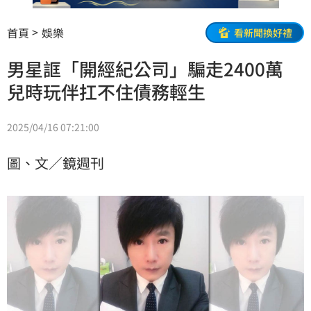
首頁
娛樂
看新聞換好禮
男星誆「開經紀公司」騙走2400萬
兒時玩伴扛不住債務輕生
2025/04/16 07:21:00
圖、文／鏡週刊