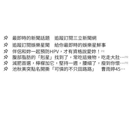
最即時的新聞話題 追蹤訂閱三立新聞網
追蹤訂閱娛樂星聞 給你最即時的娛樂星鮮事
伴侶和妳一起預防HPV，才有資格說愛妳！
PR
腹部脂肪的「剋星」找到了，常吃這幾物，吃走大肚
PR
囊，瘦出小蠻腰
減肥首選，檸檬加它，堅持一週，腰細了，瘦到你懷疑
PR
人生
池秋美突點名開撕「可憐的不只田路路」 曹雨婷45字
回應了