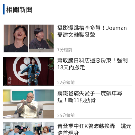
相關新聞
攝影爆跳槽李多慧！Joeman
憂建文離職發聲
7分鐘前
蕭敬騰日料店遇惡房東！強制
18天內搬走
22分鐘前
鋼鐵爸痛失愛子一度飆車尋
短！斷11根肋骨
25分鐘前
昔營業中狂K曾沛慈挨轟　姚元
浩首現身