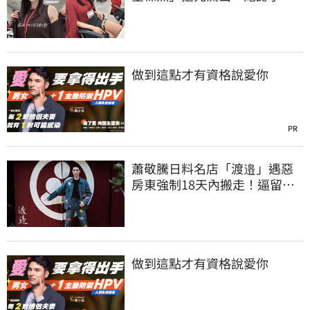
上班7個月沒男友
做到這點才有資格說愛你
PR
蕭敬騰日料名店「渡邉」遇惡
房東強制18天內搬走！逼留裝
潢：好聚好散
做到這點才有資格說愛你