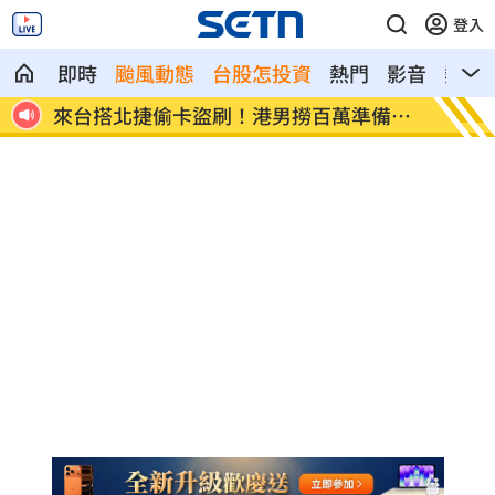
登入
即時
颱風動態
台股怎投資
熱門
影音
熱搜
市
來台搭北捷偷卡盜刷！港男撈百萬準備買
東發號
房
歡