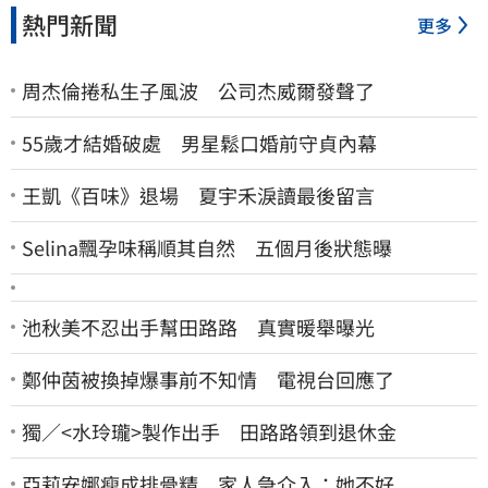
熱門新聞
更多
周杰倫捲私生子風波 公司杰威爾發聲了
55歲才結婚破處 男星鬆口婚前守貞內幕
王凱《百味》退場 夏宇禾淚讀最後留言
Selina飄孕味稱順其自然 五個月後狀態曝
池秋美不忍出手幫田路路 真實暖舉曝光
鄭仲茵被換掉爆事前不知情 電視台回應了
獨／<水玲瓏>製作出手 田路路領到退休金
亞莉安娜瘦成排骨精 家人急介入：她不好