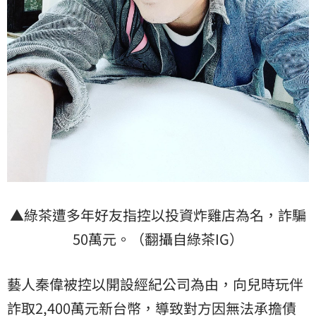
▲綠茶遭多年好友指控以投資炸雞店為名，詐騙
50萬元。（翻攝自綠茶IG）
藝人秦偉被控以開設經紀公司為由，向兒時玩伴
詐取2,400萬元新台幣，導致對方因無法承擔債