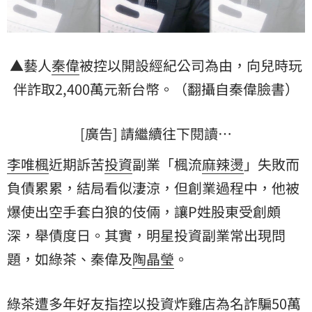
▲藝人
秦偉
被控以開設經紀公司為由，向兒時玩
伴詐取2,400萬元新台幣。（翻攝自秦偉臉書）
[廣告] 請繼續往下閱讀…
李唯楓
近期訴苦
投資
副業「楓流
麻辣燙
」失敗而
負債累累，結局看似淒涼，但創業過程中，他被
爆使出空手套白狼的伎倆，讓P姓股東受創頗
深，舉債度日。其實，明星投資副業常出現問
題，如綠茶、秦偉及
陶晶瑩
。
綠茶遭多年好友指控以投資炸雞店為名詐騙50萬