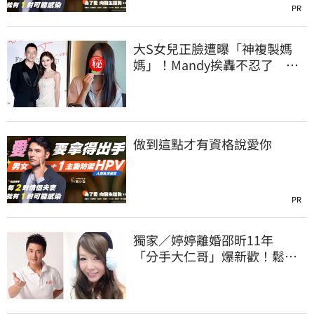
PR
大S女兒正臉遭曝「神複製媽
媽」！Mandy挨轟不忍了 罕
開罵汪小菲好友
做到這點才有資格說愛你
PR
獨家／婷婷離婚邵昕11年
「分手大仁哥」爆新歡！鬆口
認：一見鍾情