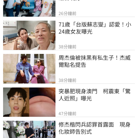
26分鐘前
71歲「台版蘇志燮」認愛！小
24歲女友曝光
38分鐘前
周杰倫被抹黑有私生子！杰威
爾點名提告
38分鐘前
突暴肥現身澳門　柯震東「驚
人近照」曝光
47分鐘前
修杰楷閃兵認罪首露面　現身
化妝師告別式