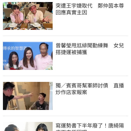
突遭王宇婕取代　鄭仲茵本尊
回應真實主因
曾馨瑩甩尪緋聞勤練舞　女兒
搭捷運被捕獲
獨／賓賓哥幫軍師討債　直播
炒作店家報案
寫運勢書下半年廢了！唐綺陽