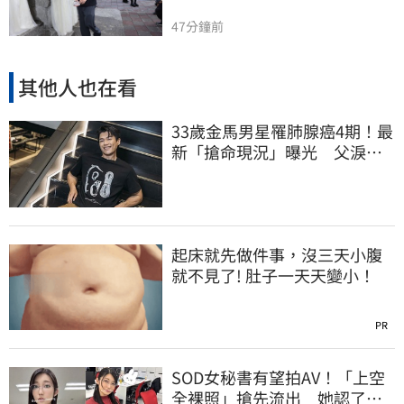
47分鐘前
其他人也在看
33歲金馬男星罹肺腺癌4期！最
新「搶命現況」曝光 父淚
崩：為何不是我
起床就先做件事，沒三天小腹
就不見了! 肚子一天天變小！
PR
SOD女秘書有望拍AV！「上空
全裸照」搶先流出 她認了：