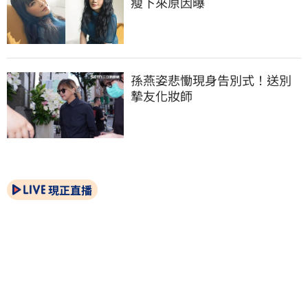
瘦下來原因曝
孫燕姿悲慟現身告別式！送別
摯友化妝師
現正直播