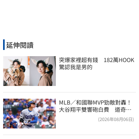
延伸閱讀
突爆家裡超有錢　182萬HOOK
驚認我是男的
MLB／和國聯MVP勁敵對轟！
大谷翔平雙響砲白費 道奇連2
系列賽慘遭橫掃
(2026年08月06日)