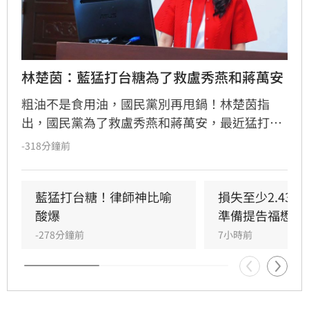
林楚茵：藍猛打台糖為了救盧秀燕和蔣萬安
粗油不是食用油，國民黨別再甩鍋！林楚茵指
出，國民黨為了救盧秀燕和蔣萬安，最近猛打台
糖、故弄玄虛，好像台糖買了「毒油」給大家
-318分鐘前
吃。
藍猛打台糖！律師神比喻
損失至少2.43
酸爆
準備提告福懋了
-278分鐘前
7小時前