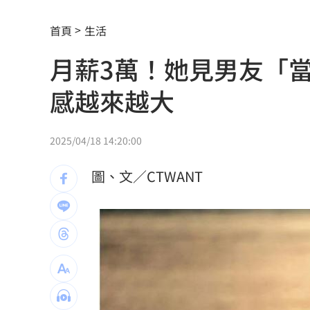
4大超商父親節「咖啡買1送1、買8送8」
首頁
生活
惡狼性侵關12年不怕：出聲殺死妳！下
月薪3萬！她見男友「
上架4天賣掉 為何台灣人狂買中古電動
感越來越大
昔暴瘦雙頰凹陷 大咖女星公開露臉狀
肥大叔曾狂播17小時！億元商機代價曝
2025/04/18 14:20:00
轟慈濟遭詐5年沒吭聲 他看聲明1句：
圖、文／CTWANT
新／爆涉貪！議員范織欽…遭檢方聲押
離婚台中富商 八點檔女星首合體兒女
12秒斷魂片曝！水果商員工…卡擠扁車
陳妍希離婚陳曉 9歲兒暴風式抽高近照