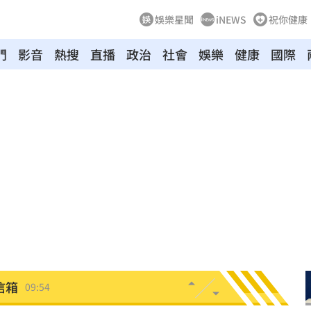
娛樂星聞
iNEWS
祝你健康
門
影音
熱搜
直播
政治
社會
娛樂
健康
國際
哭網
10:06
打臉
10:03
查中
10:01
9:57
慘死
09:56
信箱
09:54