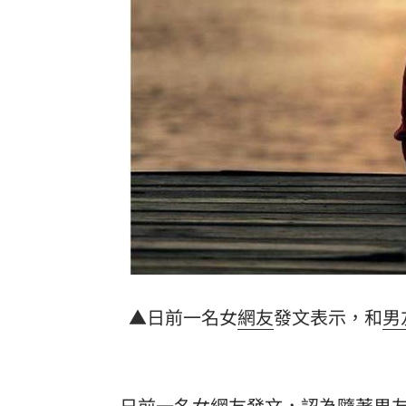
慈濟被詐10億！蔣萬安「名言」翻車被
新片遭刪戲 羅志祥被目擊赴泰拜四面
苦苓喊「唐朝不存在」 網紅批瞎編歷
兒父親節喊我沒有爸爸 明金成遺孀心
台灣彩券開獎直播中
20:31
LIVE三立+24小時直播
15:27
三立iNEWS新聞台線上直播
18:00
8國球員齊聚高雄 Formosa 7s掀足球
▲日前一名女
網友
發文表示，和
男
理想混蛋號召粉絲跨海追星吃美食！
18:
日前一名女網友發文，認為隨著男