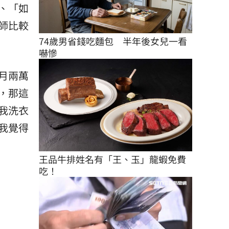
、「如
師比較
74歲男省錢吃麵包　半年後女兒一看
嚇慘
月兩萬
，那這
我洗衣
我覺得
王品牛排姓名有「王、玉」龍蝦免費
吃！