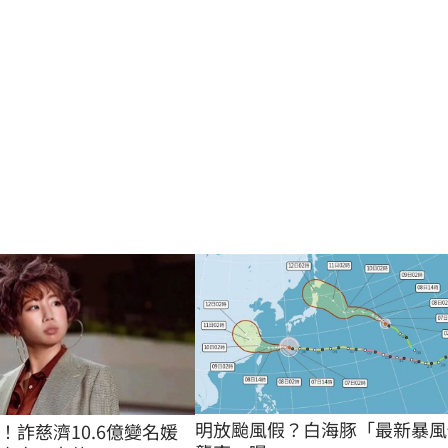
明放颱風假？白海豚「最新暴風
！詐慈濟10.6億變名媛