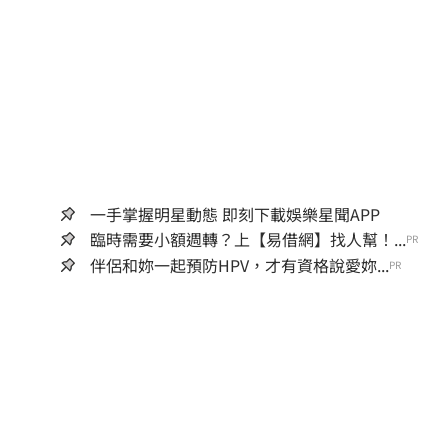
一手掌握明星動態 即刻下載娛樂星聞APP
臨時需要小額週轉？上【易借網】找人幫！...
PR
伴侶和妳一起預防HPV，才有資格說愛妳...
PR