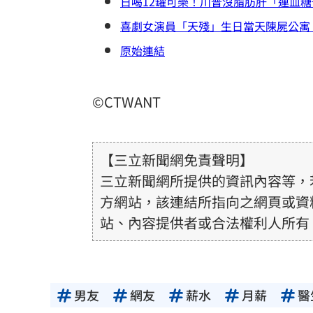
日喝12罐可樂！川普沒脂肪肝「連血糖
喜劇女演員「天殘」生日當天陳屍公寓
原始連結
©CTWANT
【三立新聞網免責聲明】
三立新聞網所提供的資訊內容等，
方網站，該連結所指向之網頁或資
站、內容提供者或合法權利人所有
或合法性。三立新聞網所提供的資
得內容提供者（著作權人）許可之
用者自負全責。
男友
網友
薪水
月薪
醫