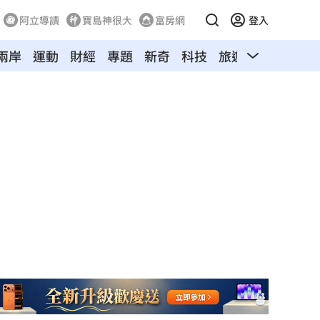
阿立導讀
寶島神很大
富房網
登入
兩岸
運動
財經
專題
新奇
科技
旅遊
汽車
寵物