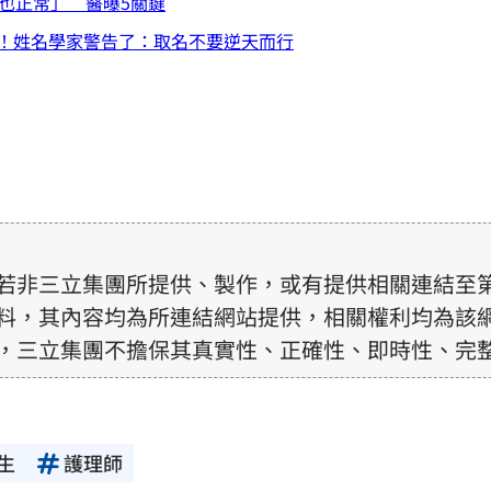
也正常」 醫曝5關鍵
！姓名學家警告了：取名不要逆天而行
若非三立集團所提供、製作，或有提供相關連結至
料，其內容均為所連結網站提供，相關權利均為該
，三立集團不擔保其真實性、正確性、即時性、完
訊內容，若其著作權不屬於三立集團所有，使用者
前，亦不得擅自轉貼、重製、變更、散布，否則概
生
護理師