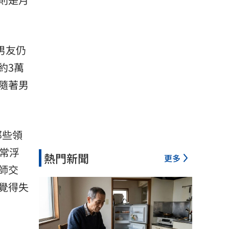
男友仍
約3萬
隨著男
那些領
常浮
熱門新聞
更多
師交
覺得失