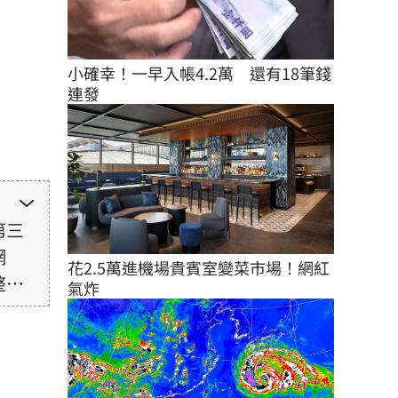
小確幸！一早入帳4.2萬　還有18筆錢
連發
第三
網
花2.5萬進機場貴賓室變菜市場！網紅
整性
氣炸
未取
由使