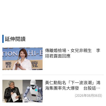
延伸閱讀
傳離婚檢場、女兒非親生　李
翊君露面回應
黃仁勳點名「下一波浪潮」鴻
海集團率先大爆發 台股這族
群全面噴出
(2026年08月06日)