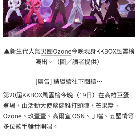
▲新生代人氣
男團
Ozone
今晚現身KKBOX風雲榜
演出。（圖／讀者提供）
[廣告] 請繼續往下閱讀…
第20屆KKBOX風雲榜今晚（19日）在高雄巨蛋
登場，由活動大使蔡健雅打頭陣，芒果醬、
Ozone、
玖壹壹
、高爾宣 OSN、
丁噹
、五堅情等
多位歌手輪番開唱。