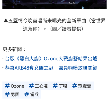
▲五堅情今晚首唱尚未曝光的全新單曲〈當世界
遺落你〉。（圖／讀者提供）
更多新聞：
台版《黑白大廚》Ozone大戰廚藝結果出爐
恭喜AKB48奪女團之冠 團員嗨曝致勝關鍵
Ozone
王心凌
丁噹
玖壹壹
男團
當兵