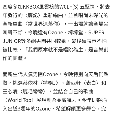
四度參加KKBOX風雲榜的W0LF(S) 五堅情，將去
年發行的〈慶記〉重新編曲，並首唱尚未曝光的
全新單曲〈當世界遺落你〉，一出場就讓全場尖
叫聲不斷，今晚還有Ozone、棒棒堂、SUPER
JUNIOR等多組男團共同較勁，婁峻碩表示不怕
被比較，「我們原本就不是唱跳為主，是音樂創
作的團體。
而新生代人氣男團Ozone，今晚特別向天后們致
敬，挑選蔡依林〈特務J〉、蕭亞軒〈表白〉和
王心凌
〈睫毛彎彎〉，並結合自己的歌曲
〈World Top〉展現剛柔並濟舞力。今年即將邁
入出道3週年的Ozone，希望解鎖更多舞台，完