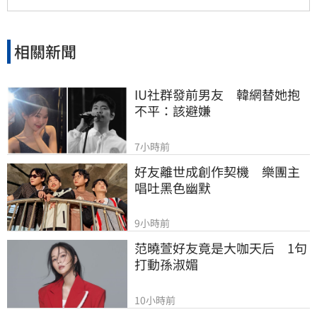
險恐顯著提升。
相關新聞
IU社群發前男友　韓網替她抱
不平：該避嫌
7小時前
好友離世成創作契機　樂團主
唱吐黑色幽默
9小時前
范曉萱好友竟是大咖天后　1句
打動孫淑媚
10小時前