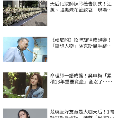
天后化妝師陳聆薇告別式！江
蕙、張惠妹花籃致哀 現場白
色花海圍繞
《頑皮豹》招牌旋律成絕響！
「靈魂人物」薩克斯風手辭
世 享耆壽94歲
命理師一語成讖！吳申梅「累
積13年重要資產」全沒了…急
報案求助
范曉萱好友竟是大咖天后！1句
話打動孫淑媚 她獻「出道31