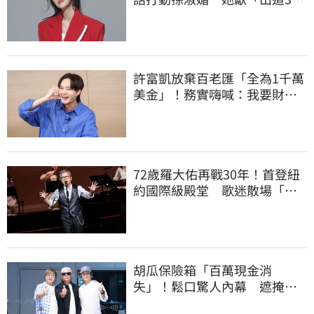
年第一次」
許富凱放棄百老匯「全為1千萬
美金」！務實嗨喊：我要財富
自由了
72歲羅大佑再戰30年！首登紐
約國際級殿堂 歌迷散場「火
車上大合唱」
胡瓜保險箱「百萬現金消
失」！鬆口驚人內幕 遮掩滅
證遭丁柔安抓包