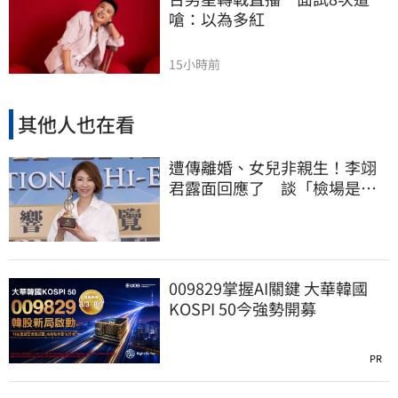
嗆：以為多紅
15小時前
其他人也在看
遭傳離婚、女兒非親生！李翊
君露面回應了 談「檢場是否
驗DNA」反應曝
009829掌握AI關鍵 大華韓國
KOSPI 50今強勢開募
PR