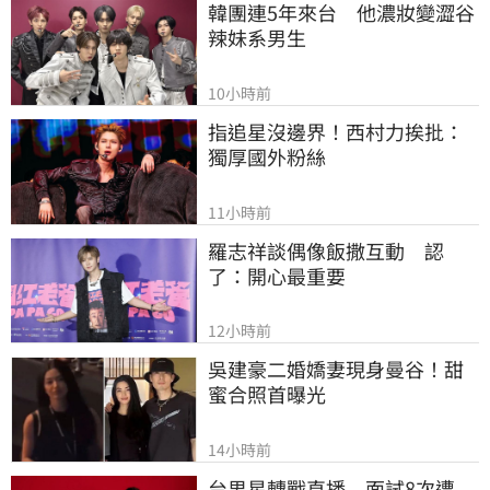
韓團連5年來台　他濃妝變澀谷
辣妹系男生
10小時前
指追星沒邊界！西村力挨批：
獨厚國外粉絲
11小時前
羅志祥談偶像飯撒互動　認
了：開心最重要
12小時前
吳建豪二婚嬌妻現身曼谷！甜
蜜合照首曝光
14小時前
台男星轉戰直播　面試8次遭