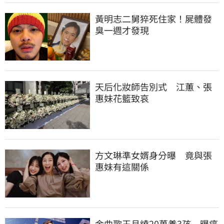
黃明志二舅猝死住家！屍體發
臭一週才發現
天后化妝師告別式　江蕙、張
惠妹花籃致哀
方文琳準女婿身分曝　竟與張
惠妹有這關係
金曲歌王月燒20萬養3孩　曝癌