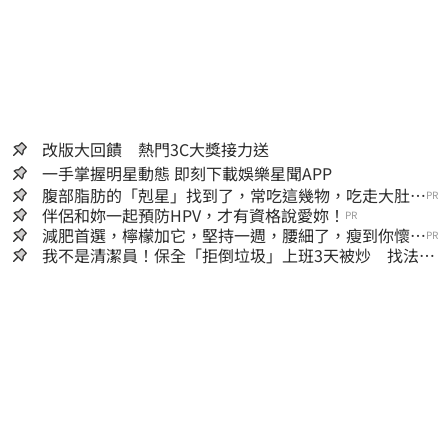
改版大回饋 熱門3C大獎接力送
一手掌握明星動態 即刻下載娛樂星聞APP
腹部脂肪的「剋星」找到了，常吃這幾物，吃走大肚
PR
囊，瘦出小蠻腰
伴侶和妳一起預防HPV，才有資格說愛妳！
PR
減肥首選，檸檬加它，堅持一週，腰細了，瘦到你懷疑
PR
人生
我不是清潔員！保全「拒倒垃圾」上班3天被炒 找法院
討公道結果出爐