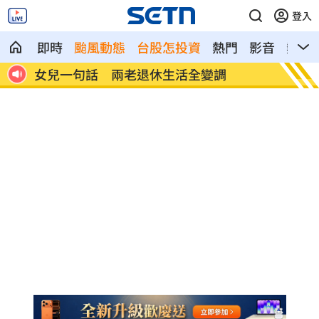
登入
即時
颱風動態
台股怎投資
熱門
影音
熱搜
首富
女兒一句話 兩老退休生活全變調
記憶體
襲