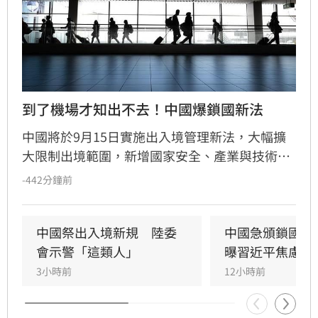
到了機場才知出不去！中國爆鎖國新法
中國將於9月15日實施出入境管理新法，大幅擴
大限制出境範圍，新增國家安全、產業與技術安
全等紅線。最引發爭議的是法規允許官方在不通
-442分鐘前
知當事人的情況下執行邊境管制，形同將「秘密
邊控」就地合法化。法律學者警告，此舉將使人
身自由裁量權完全掌握在官方手中，不僅衝擊外
中國祭出入境新規　陸委
中國急頒鎖國新
商與科技人才，常往返兩岸的台商及企業高管更
會示警「這類人」
曝習近平焦慮2
是高風險群。隨著執法尺度不明，建議相關人士
3小時前
12小時前
須密切關注法規動向，以免在前往機場時才驚覺
被禁止出境，淪為新法祭品，人身安全與營運風