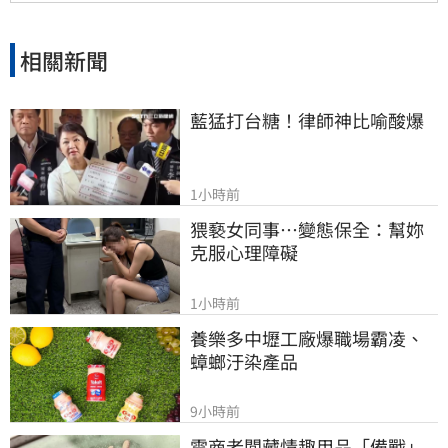
張商機，營運展望正向。
相關新聞
藍猛打台糖！律師神比喻酸爆
1小時前
猥褻女同事…變態保全：幫妳
克服心理障礙
1小時前
養樂多中壢工廠爆職場霸凌、
蟑螂汙染產品
9小時前
電商老闆藏情趣用品「備戰」