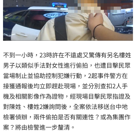
不到一小時，23時許在不遠處又驚傳有另名樓姓
男子以類似手法對女性進行偷拍，也遭目擊民眾
當場制止並協助控制犯嫌行動，2起事件警方在
接獲通報後均立即趕赴現場，並分別查扣2人手
機及相關影像作為證物，經現場目擊民眾指證及
對陳姓、樓姓2嫌詢問後，全案依法移送台中地
檢署偵辦，兩件偷拍是否有關連性？或為集團作
案？將由檢警進一步釐清。