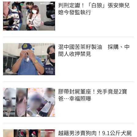
判刑定讞！「白狼」張安樂兒
媳今發監執行
混中國苦茶籽製油　採購、中
間人收押禁見
膠帶封屍董座！兇手竟是2寶
爸…幸福照曝
越籍男涉賣狗肉！9.1公斤犬屍