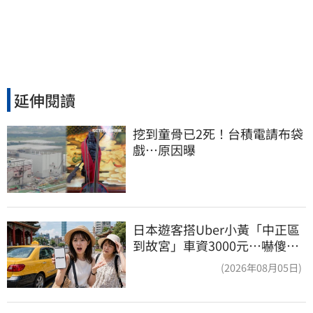
延伸閱讀
挖到童骨已2死！台積電請布袋
戲…原因曝
日本遊客搭Uber小黃「中正區
到故宮」車資3000元…嚇傻：
都沒心情逛了
(2026年08月05日)