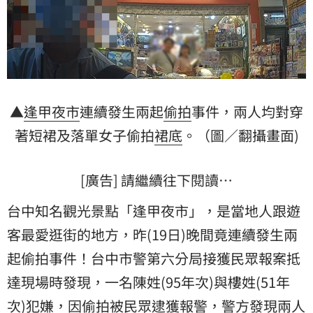
▲
逢甲夜市
連續發生兩起
偷拍
事件，兩人均對穿
著短裙及落單女子偷拍
裙底
。（圖／翻攝畫面)
[廣告] 請繼續往下閱讀…
台中知名觀光景點「逢甲夜市」，是當地人跟遊
客最愛逛街的地方，昨(19日)晚間竟連續發生兩
起偷拍事件！台中市警第六分局接獲民眾報案抵
達現場時發現，一名陳姓(95年次)與樓姓(51年
次)犯嫌，因偷拍被民眾逮獲報警，警方發現兩人