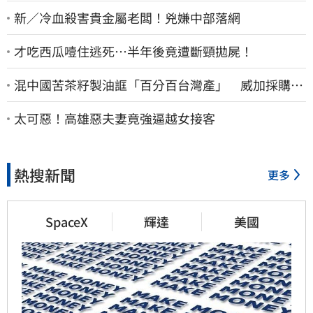
新／冷血殺害貴金屬老闆！兇嫌中部落網
才吃西瓜噎住逃死…半年後竟遭斷頸拋屍！
混中國苦茶籽製油誆「百分百台灣產」 威加採購
員、中間人收押禁見
太可惡！高雄惡夫妻竟強逼越女接客
熱搜新聞
更多
SpaceX
輝達
美國