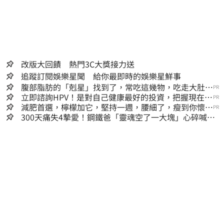
改版大回饋 熱門3C大獎接力送
追蹤訂閱娛樂星聞 給你最即時的娛樂星鮮事
腹部脂肪的「剋星」找到了，常吃這幾物，吃走大肚
PR
囊，瘦出小蠻腰
立即諮詢HPV！是對自己健康最好的投資，把握現在不
PR
嫌晚！
減肥首選，檸檬加它，堅持一週，腰細了，瘦到你懷疑
PR
人生
300天痛失4摯愛！鋼鐵爸「靈魂空了一大塊」心碎喊：
這輩子最痛的路