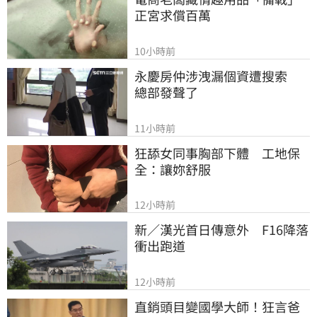
正宮求償百萬
10小時前
永慶房仲涉洩漏個資遭搜索　
總部發聲了
11小時前
狂舔女同事胸部下體　工地保
全：讓妳舒服
12小時前
新／漢光首日傳意外　F16降落
衝出跑道
12小時前
直銷頭目變國學大師！狂言爸