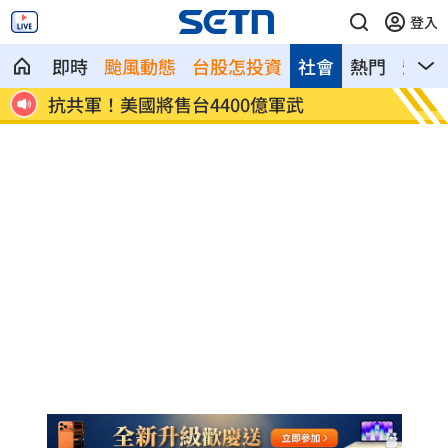
登入
即時
颱風動態
台股怎投資
社會
熱門
影音
北京
抗共軍！美國將售台4400億軍武
東發號
光