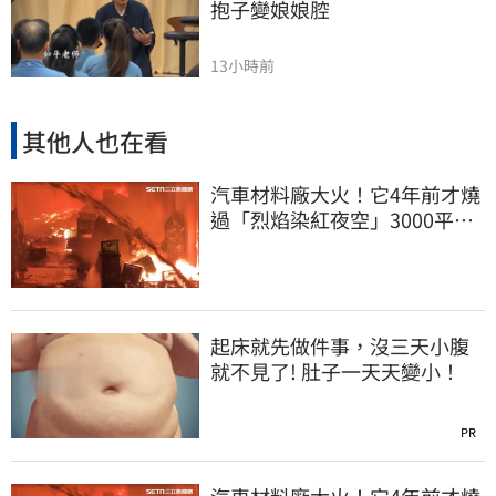
抱子變娘娘腔
13小時前
其他人也在看
汽車材料廠大火！它4年前才燒
過「烈焰染紅夜空」3000平方
公尺燒精光
起床就先做件事，沒三天小腹
就不見了! 肚子一天天變小！
PR