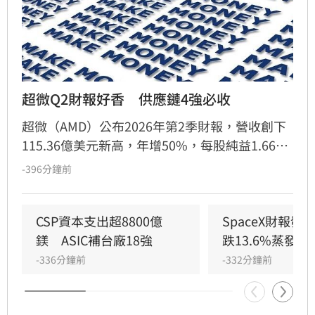
超微Q2財報好香　供應鏈4強必收
超微（AMD）公布2026年第2季財報，營收創下
115.36億美元新高，年增50%，每股純益1.66美
元，雙雙優於市場預期。受惠於資料中心業務營
-396分鐘前
收翻倍成長，表現強勁。儘管財報亮眼，但因先
前股價漲幅已高，投資人選擇獲利了結，盤後股
價重挫逾8%。展望下半年，執行長蘇姿丰看好AI
CSP資本支出超8800億
SpaceX財報
需求持續擴張，預估第3季營收將優於市場預
鎂　ASIC補台廠18強
跌13.6%蒸發逾
期。隨著EPYC處理器與AI加速器需求升溫，台積
-336分鐘前
-332分鐘前
電、日月光投控、緯創及緯穎等台系供應鏈受惠
於先進製程與封裝訂單，有望大啖伺服器平台擴