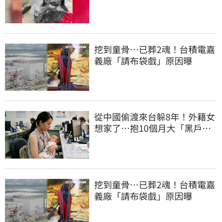
挖到童骨…已葬2魂！台積電嘉
義廠「請布袋戲」原因曝
從中國偷渡來台躲8年！外籍女
想家了…抱10個月大「黑戶寶
寶」去自首
挖到童骨…已葬2魂！台積電嘉
義廠「請布袋戲」原因曝