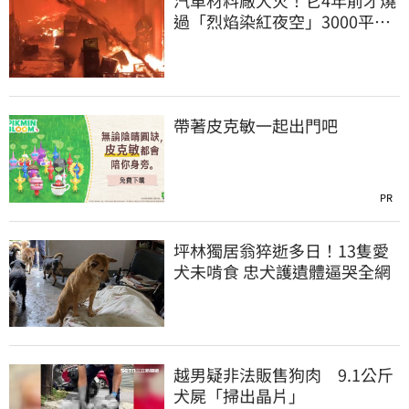
汽車材料廠大火！它4年前才燒
過「烈焰染紅夜空」3000平方
公尺燒精光
帶著皮克敏一起出門吧
PR
坪林獨居翁猝逝多日！13隻愛
犬未啃食 忠犬護遺體逼哭全網
越男疑非法販售狗肉 9.1公斤
犬屍「掃出晶片」