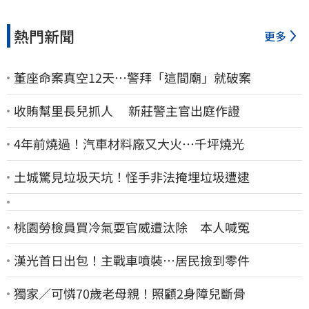
熱門新聞
更多
董座命案真空12天…警拜「這間廟」就破案
收賄幫里長兒抓人 新莊警主官出庭作證
4年前燒過！汽車材料廠又大火…千坪燒光
土城驚見垃圾天坑！怪手非法掩埋垃圾遭逮
桃園勞檢員買冷氣耍官威遭汰除 本人喊冤
漢光首日出包！主戰車噴裝…居民撿到零件
獨家／可憐70歲老母親！照顧2身障兒斷骨