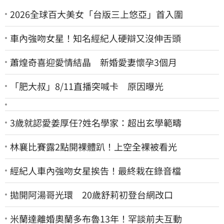
2026全球百大美女「台版三上悠亞」首入圍
車內強吻女星！知名經紀人硬辯又沒伸舌頭
蕭煌奇喜迎愛情結晶 新婚愛妻懷孕3個月
「肥大叔」8/11直播突喊卡 原因曝光
3歲就認愛姜厚任?姓名學家：超出玄學範疇
林襄比賽露2點開裸體趴！上空全裸被看光
經紀人車內強吻女星挨告！最終栽在錄音檔
拋開阿湯哥光環 20歲舒莉初登台網改口
米蘭達離婚奧蘭多布魯13年！罕談前夫互動