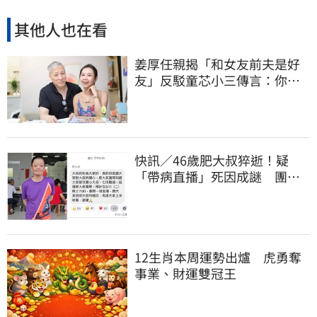
其他人也在看
姜厚任親揭「和女友前夫是好
友」反駁童芯小三傳言：你在
講三小？
快訊／46歲肥大叔猝逝！疑
「帶病直播」死因成謎 團隊
「證實1事」發聲
12生肖本周運勢出爐 虎勇奪
事業、財運雙冠王