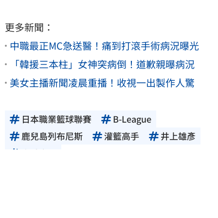
更多新聞：
中職最正MC急送醫！痛到打滾手術病況曝光
「韓援三本柱」女神突病倒！道歉親曝病況
美女主播新聞凌晨重播！收視一出製作人驚
日本職業籃球聯賽
B-League
鹿兒島列布尼斯
灌籃高手
井上雄彥
宮城良田