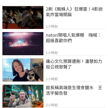
2刷《蜘蛛人》狂爆雷！4影迷
氣炸當場開扁
1小時前
natori開唱人氣爆棚　嗨喊：
超級喜歡你們
1小時前
痛心文化預算遭刪！潘慧如力
挺公視發聲了
1小時前
館長稱高端是生理食鹽水　王
浩宇擬告發
2小時前