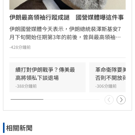
伊朗最高領袖行蹤成謎　國營媒體曝這件事
伊朗國營媒體今天表示，伊朗總統裴澤斯基安7
月下旬開始任期第3年的前後，曾與最高領袖穆
吉塔巴‧哈米尼會面。穆吉塔巴3月接替父親出
-428分鐘前
任最高領袖後，尚未在公開場合現身。
續打對伊朗戰爭？傳美最
革命衛隊要美滿
高將領私下談退場
否則不開放荷莫
-388分鐘前
-306分鐘前
相關新聞