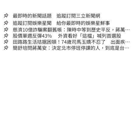
最即時的新聞話題 追蹤訂閱三立新聞網
追蹤訂閱娛樂星聞 給你最即時的娛樂星鮮事
慈濟10億詐騙案翻舊帳：陳時中等到歷史平反，蔣萬安
償還2022政治利息
股價單週反彈43% 外資看好「這檔」喊列首選股
田路路生活拮据困頓！74歲司馬玉嬌不忍了 出面疾呼1
事
簡舒培問蔣萬安：決定北市停班停課的人，到底是台北
市長，還是氣象署？