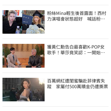
粉絲Mina輕生後首露面！西村
力演唱會狀態超好 喊話粉
絲：我們心意相通
獲黃仁勳告白最喜歡K-POP女
歌手！華莎竟笑認：一開始不
識他是誰
百萬網紅遭閨蜜騙赴菲律賓失
蹤 家屬付500萬贖金仍遭撕票