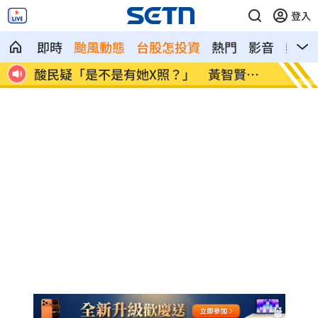
登入
即時
颱風動態
台股怎投資
熱門
影音
熱搜
賢回
歐洲最強情報機關 007英國MI6狠甩法奪
202
冠
灣