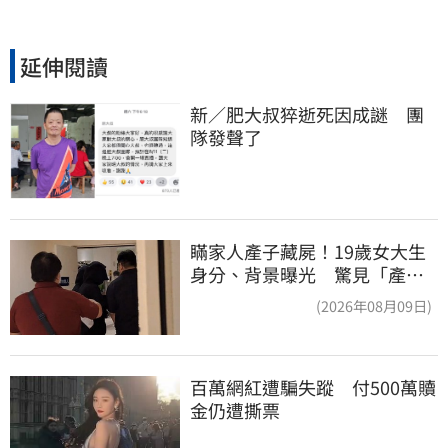
延伸閱讀
新／肥大叔猝逝死因成謎　團
隊發聲了
瞞家人產子藏屍！19歲女大生
身分、背景曝光 驚見「產檢
紀錄全空白」
(2026年08月09日)
百萬網紅遭騙失蹤　付500萬贖
金仍遭撕票