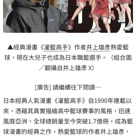
▲經典漫畫《
灌籃高手
》作者
井上雄彥
熱愛籃
球，現在大兒子也成為日本職籃選手。（組合圖
／翻攝自井上雄彥 X）
[廣告] 請繼續往下閱讀…
日本經典人氣漫畫《灌籃高手》自1990年連載以
來，憑藉其真實描繪高中籃球賽事的風格，迅速
風靡亞洲，全球總銷量至今突破1.7億冊，成為籃
球漫畫的經典之作，熱愛籃球的作者井上雄彥，