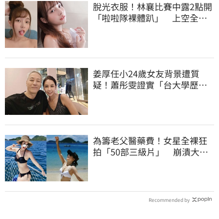
脫光衣服！林襄比賽中露2點開
「啦啦隊裸體趴」 上空全裸
被看光光
姜厚任小24歲女友背景遭質
疑！蕭彤雯證實「台大學歷是
真的」文章更超齡
為籌老父醫藥費！女星全裸狂
拍「50部三級片」 崩潰大
哭：沒靈魂了
Recommended by