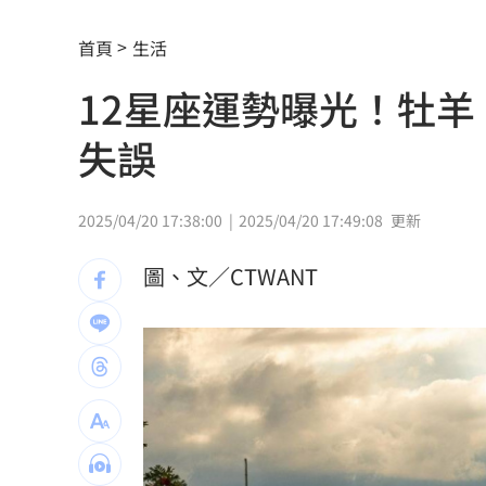
伍婉華喊白沙屯颱風致歉 全網打氣讚
首頁
生活
月薪3萬多怎麼活下去？過來人揭真實生
12星座運勢曝光！牡
大咖歌后花蓮度假3天 喊話巧遇直接合
失誤
3大SM門面擔歌謠大戰主持！同框顏值
繞違停貨車遭撞！嘉義婦慘死姪重傷
19:
2025/04/20 17:38:00
2025/04/20 17:49:08
更新
新濠建設單日狂掃5點 風佑築豪取8連
圖、文／CTWANT
震後徒手搬瓦礫救人 委國舉重名將摘
魯冰花原唱隔13年開唱 台下驚見一票
長野安曇野暴雨釀土石流 390住宿客受
白海豚轉輕颱！最快「今夜脫離暴風圈