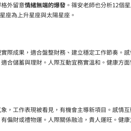
得格外留意
情緒無端的爆發
。篠安老師也分析12個
熱潮
10:00
考星座為上升星座與太陽星座。
15
視實際成果，適合盤整財務、建立穩定工作節奏。感
，適合儲蓄與理財。人際互動宜務實溫和。健康方面
。
氣象，工作表現被看見，有機會主導新項目。感情互
，有偏財或禮物運。人際關係融洽，貴人運旺。健康