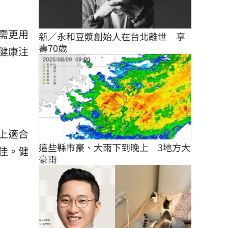
需更用
新／永和豆漿創始人在台北離世　享
壽70歲
健康注
上適合
這些縣市豪、大雨下到晚上　3地方大
佳。健
豪雨