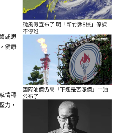
颱風假宣布了 明「新竹縣8校」停課
不停班
舊或思
。健康
國際油價仍高「下週是否漲價」中油
感情穩
公布了
壓力，