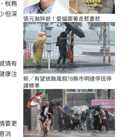
、稅務
少但深
張元瀚猝逝！愛貓跟著走惹妻悲
感情有
健康注
新／有望放颱風假?8縣市明達停班停
課標準
情要更
意消