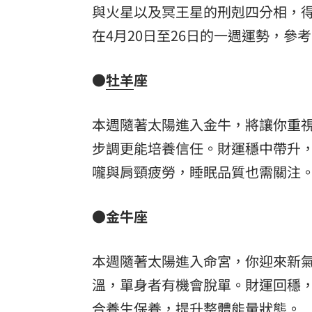
與火星以及冥王星的刑剋四分相，
8國球員齊聚高雄 Formosa 7s掀足球
在4月20日至26日的一週運勢，參
理想混蛋號召粉絲跨海追星吃美食！
18:
●
牡羊
座
本週隨著太陽進入金牛，將讓你重
步調更能培養信任。財運穩中帶升
嚨與肩頸疲勞，睡眠品質也需關注
●金牛座
本週隨著太陽進入命宮，你迎來新
溫，單身者有機會脫單。財運回穩
合養生保養，提升整體能量狀態。