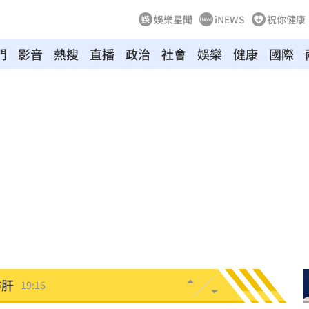
娛樂星聞
iNEWS
祝你健康
門
影音
熱搜
直播
政治
社會
娛樂
健康
國際
超好
19:33
面目
19:33
姿勢
19:32
崩潰
19:28
雄鷹
19:24
肪肝
19:16