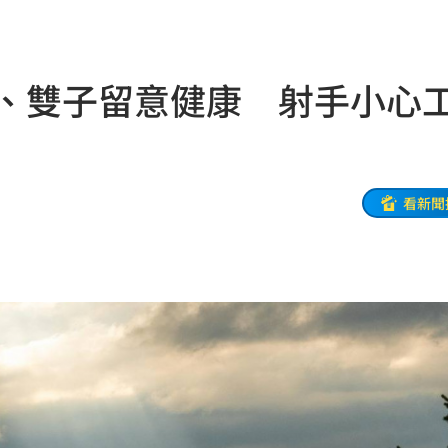
親切
19:15
活
19:15
羊、雙子留意健康 射手小心
照
19:13
炸裂
19:02
00
看新聞
勝
18:51
雙金
18:43
大咖
18:40
困
18:37
」
18:36