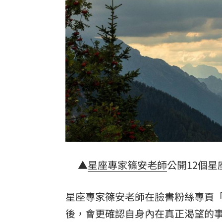
獨／曝YT暫停更3週 南珉貞：不是因為
李李仁慶祝父親節！合體大尾油土伯網
小孩不願繫安全帶！全機乘客慘滯留一
傳與女員工婚外情助升遷 FIFA主席回
台灣彩券開獎直播中
20:31
LIVE三立+24小時直播
15:27
三立iNEWS新聞台線上直播
18:00
▲
星座專家篠安老師
公開12個星
商場戰國來臨 台中「頂奢大道」逐漸
台彩父親節推新刮刮樂千萬頭獎超「爸
星座專家篠安老師在臉書粉絲專頁「
後，會更確認自身內在真正渴望的
「拍片人的多重宇宙」職涯論壇9/12登