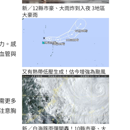
新／12縣市豪、大雨炸到入夜 3地區
大豪雨
力。感
血管與
又有熱帶低壓生成！估今增強為颱風
需更多
注意胸
新／白海豚雨彈開轟！10縣市豪、大