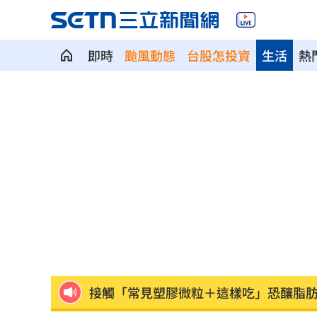
即時
颱風動態
台股怎投資
生活
熱
粉絲輕生後首露面！西村力演唱會狀態
阿信慘跌 親洩言承旭吳建豪周渝民真
「AI性愛機器人」將問世！聊天還可換
SBS歌謠大戰開播30分鐘傳災情！粉絲
羅戈8局失1分好投 兄弟火力爆發橫掃
接觸「常見塑膠微粒＋這樣吃」恐釀脂