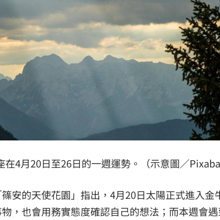
錢
18:34
看傻
18:33
晚
18:32
應了
18:31
座在4月20日至26日的一週運勢。（示意圖／Pixaba
成形
12:00
」氣
12:00
篠安的天使花園」指出，4月20日太陽正式進入金
事物，也會用務實態度確認自己的想法；而本週會遇
場！
10:30