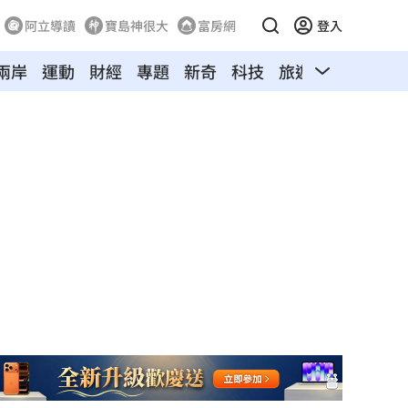
阿立導讀
寶島神很大
富房網
登入
兩岸
運動
財經
專題
新奇
科技
旅遊
汽車
寵物