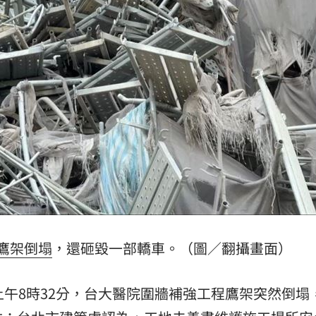
3人
09:18
舉
09:17
軍
09:17
願望
09:16
成形
12:00
鷹架倒塌
，還砸毀一部轎車。（圖／翻攝畫面）
」氣
12:00
上午8時32分，台大醫院圍牆補強工程鷹架突然倒塌
場！
10:30