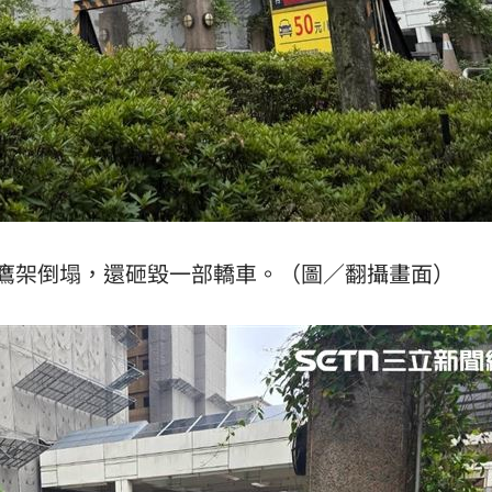
鷹架倒塌，還砸毀一部轎車。（圖／翻攝畫面）