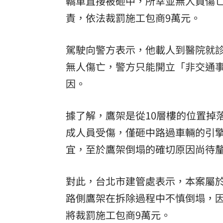
轎車直接被砸中，所幸並無人員傷
8國球員齊聚高雄 Formosa 7s掀足球
責，依法裁罰施工包商9萬元。
理想混蛋號召粉絲跨海追星吃美食！
18:
駕駛向警方表示，他載人到醫院就
無人傷亡，警方只能開立「非交通
因。
據了解，鷹架是從10層樓的位置掉
成人員受傷，僅砸中路過車輛的引
宜，至於鷹架倒塌的確切原因尚待
對此，台北市建管處表示，本案屬
路側鷹架在拆除過程中不慎倒塌，因
將裁罰施工包商9萬元。