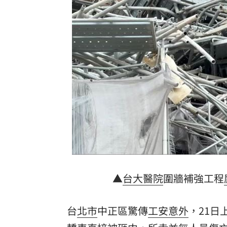
楚奧特第6次在生日開轟 成MLB史上第
父親節少了爸爸 林逸欣哭揭他生前暖
漢光演習遇父親節 賴清德感性致謝國
5歲女62%燒傷搶救2個月！他曝父親節
台灣彩券開獎直播中
20:31
LIVE三立+24小時直播
15:27
三立iNEWS新聞台線上直播
18:00
商場戰國來臨 台中「頂奢大道」逐漸
▲
台大醫院
圍牆補強工程
台彩父親節推新刮刮樂千萬頭獎超「爸
台
北市
中正區驚傳
工安意外
，21日
「拍片人的多重宇宙」職涯論壇9/12登