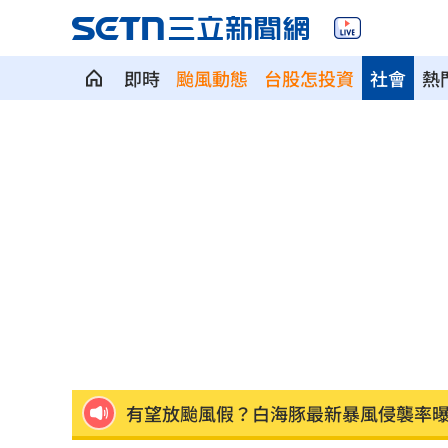
即時
颱風動態
台股怎投資
社會
熱
徐莉玲痛揭兒被抱走 母子分離多年終
騎車輾水坑摔到失明！無照仍獲國賠311
日本女狂刷2000筆訂單！害集英社慘損4
不喝酒竟罹脂肪肝 醫揭隱藏元凶
10:00
不聽陳時中苦勸慈濟遭詐 藍白翻車名
有望放颱風假？白海豚最新暴風侵襲率