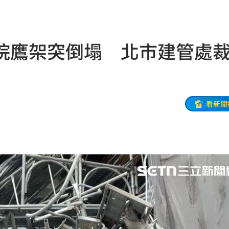
證實
09:57
曝光
09:55
院鷹架突倒塌 北市建管處
重視
09:50
應了
09:46
妻
09:45
看新聞
09:35
9天
09:34
丞琳
09:33
發
09:30
09:23