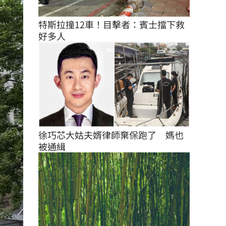
特斯拉撞12車！目擊者：賓士擋下救
好多人
徐巧芯大姑夫婿律師棄保跑了　媽也
被通緝