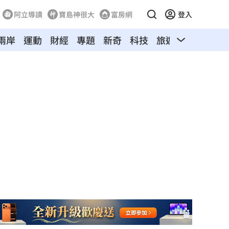
阿立導讀
寶島神很大
富房網
登入
兩岸
運動
財經
專題
新奇
科技
旅遊
汽車
寵物