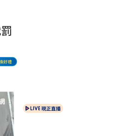
裁罰
換好禮
現正直播