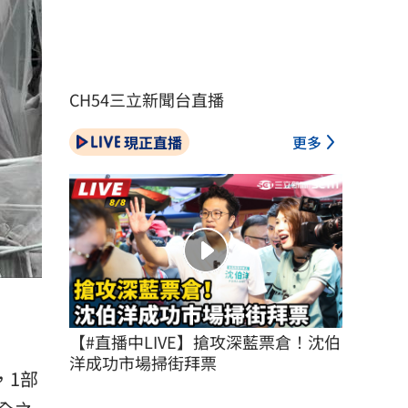
CH54三立新聞台直播
現正直播
更多
【#直播中LIVE】搶攻深藍票倉！沈伯
洋成功市場掃街拜票
，1部