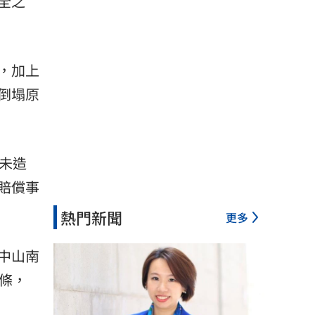
全之
，加上
倒塌原
未造
賠償事
熱門新聞
更多
中山南
條，