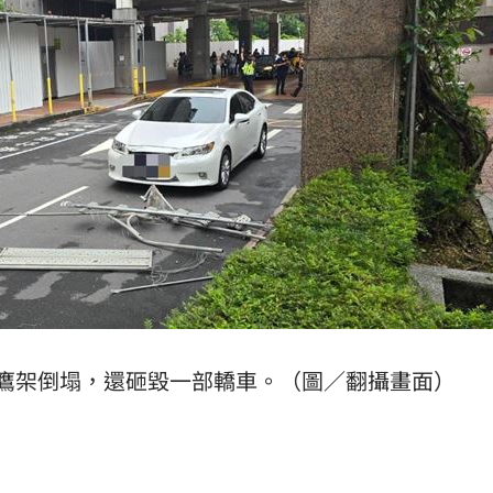
鷹架倒塌，還砸毀一部轎車。（圖／翻攝畫面）