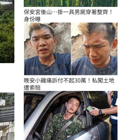
保安宮後山…掛一具男屍穿著整齊！
身份曝
晚安小雞痛訴付不起30萬！私闖土地
遭索賠