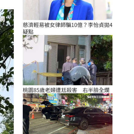
慈濟輕易被女律師騙10億？李怡貞拋4
疑點
桃園85歲老婦遭尪殺害　右半臉全爛