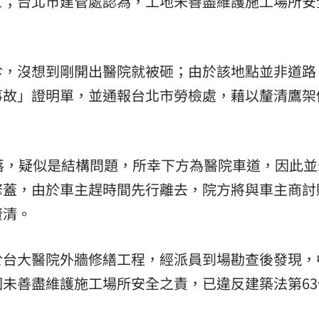
亡；台北市建管處認為，工地未善盡維護施工場所安
熱潮
10:00
15
診，沒想到剛開出醫院就被砸；由於該地點並非道路
事故」證明單，並通報台北市勞檢處，藉以釐清鷹架
落，疑似是結構問題，所幸下方為醫院車道，因此並
擎蓋，由於車主趕時間先行離去，院方將與車主商討
釐清。
於台大醫院外牆修繕工程，經派員到場勘查後發現，
未善盡維護施工場所安全之責，已違反建築法第63