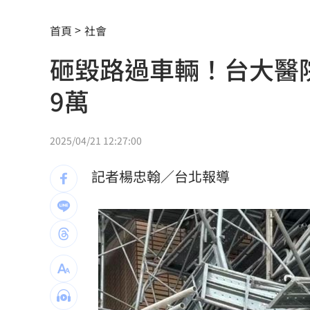
70歲大咖音樂人驚傳猝逝 妻悲痛發文
首頁
社會
白海豚今晚到明天最靠近 風雨搖滾區
砸毀路過車輛！台大醫
見自由之家 林佳龍：台灣經驗受國際
9萬
網友曬截圖控女友曾當小三 姜厚任回
不滿長期被碎念 尪抓狂揮金屬拐杖殺
2025/04/21 12:27:00
周曉涵台語笑瘋全網 陳亞蘭放棄教學
記者楊忠翰／台北報導
母入獄陸軍兒探監逃兵…躲一年判拘役5
邱瓈寬公司營收衰退 點名王心凌、楊
收重複訂購郵件！他急做1事積蓄瞬間蒸
裘莉哥哥出櫃 認了：「我是同性戀」