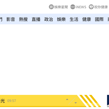
娛樂星聞
iNEWS
祝你健康
門
影音
熱搜
直播
政治
娛樂
生活
健康
國際
重逢
10:10
萬
10:06
3億
10:01
單曝
10:00
曝光
09:57