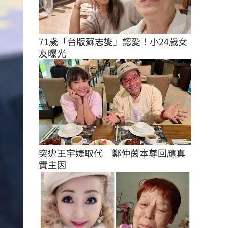
71歲「台版蘇志燮」認愛！小24歲女
友曝光
突遭王宇婕取代　鄭仲茵本尊回應真
實主因