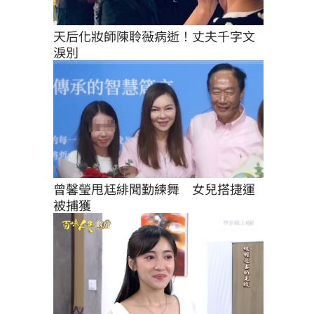
天后化妝師陳聆薇病逝！丈夫千字文
淚別
曾馨瑩甩尪緋聞勤練舞　女兒搭捷運
被捕獲