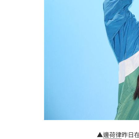
94歲資深女星辭世 演員兒悲洩臨終前
蔡阿嘎復工！新企劃開拍 二伯IG也更
用AI改履歷應徵 收面試通知才發現被
江蕙崩潰爆哭摯友逝世！淚喊怕參加告
台灣彩券開獎直播中
20:31
LIVE三立+24小時直播
15:27
三立iNEWS新聞台線上直播
18:00
市場到酒場料理！可果美蕃茄醬創無限
父親節送會拉筋的按摩椅 爸爸「筋歡喜
▲
邊荷律
昨日
油品食安事件引關注 挑選保健食品要注