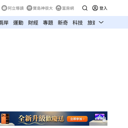
阿立導讀
寶島神很大
富房網
登入
兩岸
運動
財經
專題
新奇
科技
旅遊
汽車
寵物