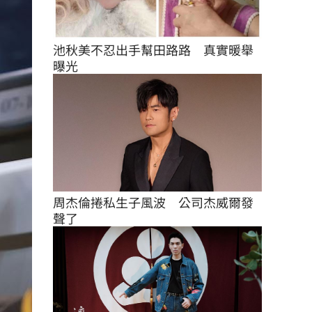
池秋美不忍出手幫田路路　真實暖舉
曝光
周杰倫捲私生子風波　公司杰威爾發
聲了