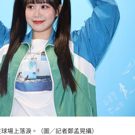
病況
12:46
新了
12:46
誇大
12:43
別式
12:43
可能
12:00
」
18:00
在球場上落淚。（圖／記者鄭孟晃攝）
意
13:00