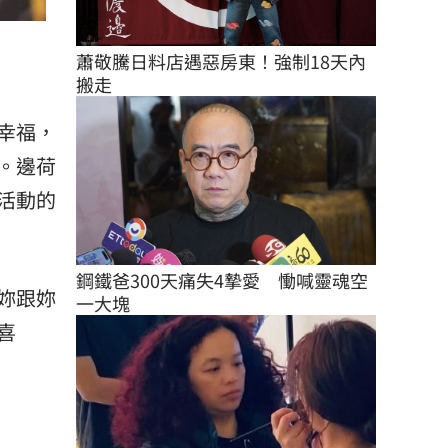
蕭敬騰日料店遇惡房東！強制18天內
搬走
幸福，
。邊荷
活動的
鋼鐵爸300天痛失4摯愛　慟喊靈魂空
妳跟妳
一大塊
喜