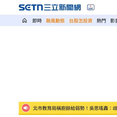
即時
颱風動態
台股怎投資
熱門
影
漢光42／後備動員！同心36號召集令發
林庭謙正式加盟台新戰神 簽下複數年
高檢署主任批台糖！黃偉哲「2問題」打
水中熱舞翻轉爆意外 李雅英當場失控
Mina輕生後扯出西村力發言風波 粉絲
北市教育局稱廚餘給弱勢！吳思瑤轟：