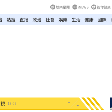
娛樂星聞
iNEWS
祝你健康
音
熱搜
直播
政治
社會
娛樂
生活
健康
國際
布了
13:21
約
13:21
臉
13:16
變臉
13:16
護航
13:14
歧視
13:09