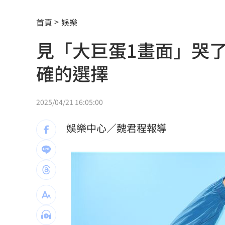
1鄉鎮發錢了！符資格每人爽領5000元現
首頁
娛樂
沈伯洋招募「巡洋監兵」 目標千名監
見「大巨蛋1畫面」哭
公視預算遭刪凍10.2億 卓榮泰說話了
1
確的選擇
想買Kia先看這篇！8月祭超狂優惠
13:00
四貸同堂玩槓桿！銀行點名2大查核死角
2025/04/21 16:05:00
前兄弟打教莎菈炸裂 還是WPBL首支滿
娛樂中心／魏君程報導
蕭敬騰遇惡房東被寄存證信函！喜鵲回
行車糾紛！台中伯滿頭是血 慘遭暴打
ENHYPEN站姐直播亡！最後住處曝光網
獨家／黃崇仁生前曝有靈異體質躲班機