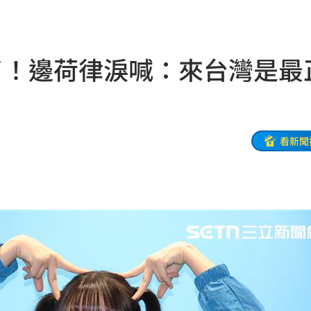
金
13:08
票員
13:05
了！邊荷律淚喊：來台灣是最
3:01
12:55
看新聞
貫砲
12:54
應了
12:53
趴地
12:52
看哭
12:48
墜海
12:47