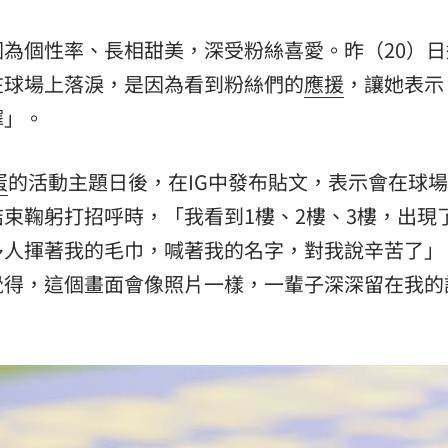
:00
為個性率、長相甜美，深受粉絲喜愛。昨（20）日
在球場上落淚，是因為看到粉絲們的
應援
，讓她表示
11:00
擇」。
蛋
的活動主題日後，在IG中發布貼文，表示會在球
束鞠躬打招呼時，「我看到1樓、2樓、3樓，出現
多人揮著我的毛巾，喊著我的名字，對我說辛苦了」
覺得，這個畫面會像照片一樣，一輩子深深留在我的