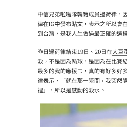
罕病博士彭士齊 輪椅上的生命覺醒！
11
中信兄弟
啦啦隊
韓籍成員邊荷律，因
酷澎「爸氣父親節」國際官方品牌齊聚
律在IG中發布貼文，表示之所以會
到台灣，是我人生做過最正確的選
昨日邊荷律結束19日、20日在
大巨
淚，不是因為輸球，是因為在比賽結
最多的我的應援巾，真的有好多好
律表示，「就在那一瞬間，我突然
裡」，所以是感動的淚水。