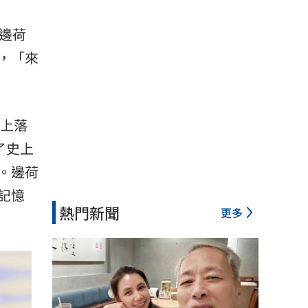
邊荷
，「來
場上落
了史上
。邊荷
記憶
熱門新聞
更多