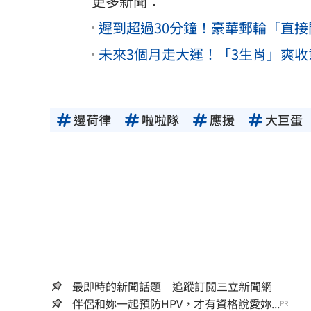
更多新聞：
遲到超過30分鐘！豪華郵輪「直
未來3個月走大運！「3生肖」爽
邊荷律
啦啦隊
應援
大巨蛋
最即時的新聞話題 追蹤訂閱三立新聞網
伴侶和妳一起預防HPV，才有資格說愛妳...
PR