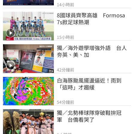
14小時前
8國球員齊聚高雄　Formosa 
7s掀足球熱潮
15小時前
獨／海外遊學增強外語　台人
夯英、美、加
42分鐘前
白海豚颱風擺盪逼近！雨到
「這時」才趨緩
54分鐘前
獨／北勢棒球隊穿破鞋拚冠
軍　台僑看哭了