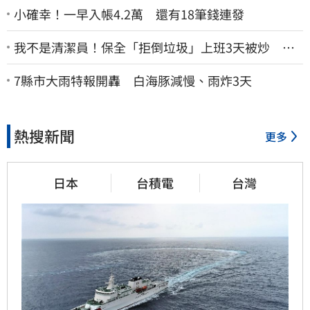
小確幸！一早入帳4.2萬 還有18筆錢連發
我不是清潔員！保全「拒倒垃圾」上班3天被炒 找
法院討公道結果出爐
7縣市大雨特報開轟 白海豚減慢、雨炸3天
熱搜新聞
更多
日本
台積電
台灣