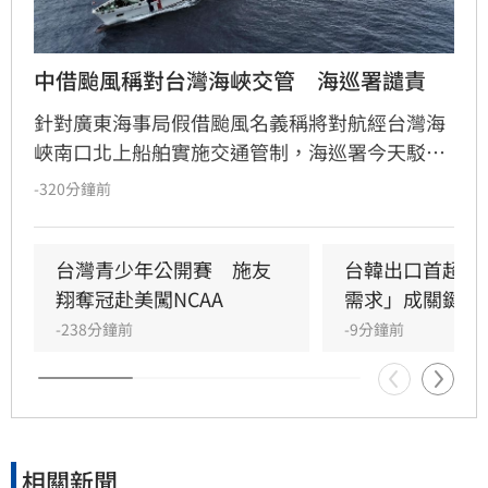
中借颱風稱對台灣海峽交管　海巡署譴責
針對廣東海事局假借颱風名義稱將對航經台灣海
峽南口北上船舶實施交通管制，海巡署今天駁斥
中國無權在台灣海峽實施交通管制，並嚴厲譴
-320分鐘前
責。
台灣青少年公開賽　施友
台韓出口首超日
翔奪冠赴美闖NCAA
需求」成關鍵
-238分鐘前
-9分鐘前
相關新聞