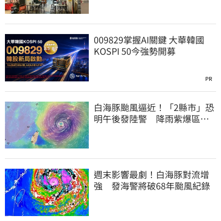
009829掌握AI關鍵 大華韓國
KOSPI 50今強勢開募
PR
白海豚颱風逼近！「2縣市」恐
明午後發陸警 降雨紫爆區域
曝光
週末影響最劇！白海豚對流增
強 發海警將破68年颱風紀錄