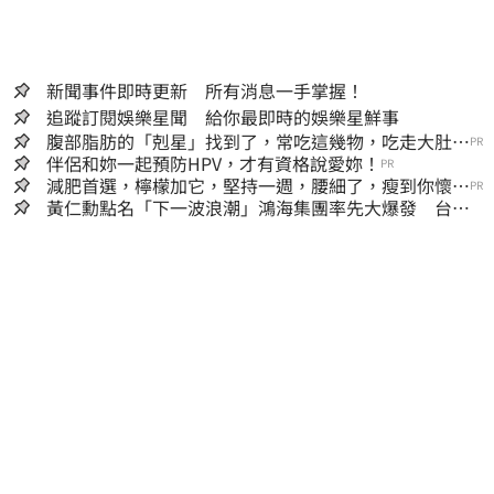
新聞事件即時更新 所有消息一手掌握！
追蹤訂閱娛樂星聞 給你最即時的娛樂星鮮事
腹部脂肪的「剋星」找到了，常吃這幾物，吃走大肚
PR
囊，瘦出小蠻腰
伴侶和妳一起預防HPV，才有資格說愛妳！
PR
減肥首選，檸檬加它，堅持一週，腰細了，瘦到你懷疑
PR
人生
黃仁勳點名「下一波浪潮」鴻海集團率先大爆發 台股
這族群全面噴出