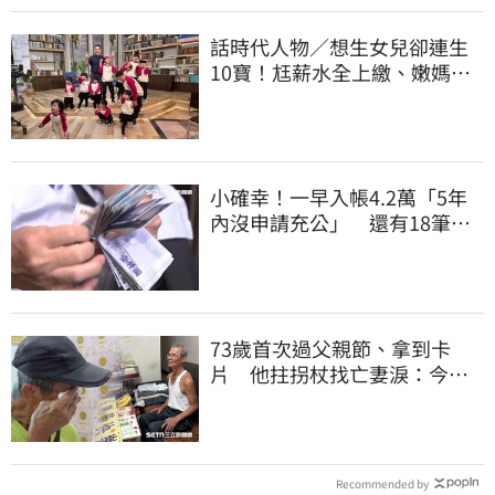
話時代人物／想生女兒卻連生
10寶！尪薪水全上繳、嫩媽吐
心聲：不生了
小確幸！一早入帳4.2萬「5年
內沒申請充公」 還有18筆錢
連發到8月底
73歲首次過父親節、拿到卡
片 他拄拐杖找亡妻淚：今天
好多人來幫我慶祝
Recommended by