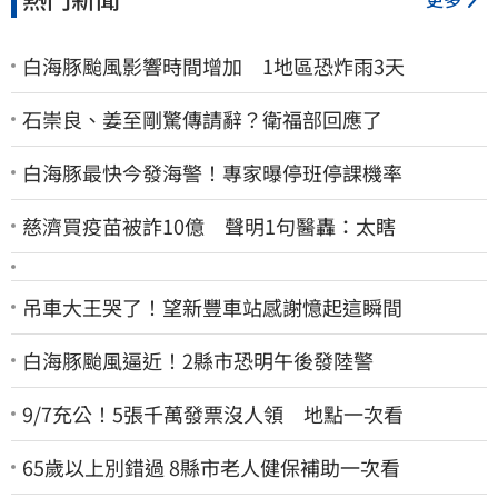
白海豚颱風影響時間增加 1地區恐炸雨3天
石崇良、姜至剛驚傳請辭？衛福部回應了
白海豚最快今發海警！專家曝停班停課機率
慈濟買疫苗被詐10億 聲明1句醫轟：太瞎
吊車大王哭了！望新豐車站感謝憶起這瞬間
白海豚颱風逼近！2縣市恐明午後發陸警
9/7充公！5張千萬發票沒人領 地點一次看
65歲以上別錯過 8縣市老人健保補助一次看