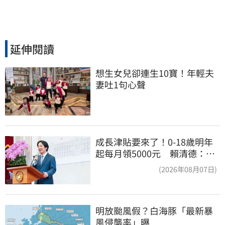
延伸閱讀
想生女兒卻連生10寶！年輕夫
妻吐1句心聲
成長津貼要來了！0-18歲明年
起每月領5000元 賴清德：此
時不生更待何時
(2026年08月07日)
明放颱風假？白海豚「最新暴
風侵襲率」曝