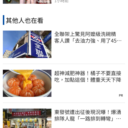
1小時前
其他人也在看
全聯架上驚見阿嬤級洗碗精
客人讚「去油力強、用了45
年」
超神減肥神器！橘子不要直接
吃，加點這個！體重天天下降
PR
東發號遭出征後現況曝！爆湧
排隊人龍「一路排到轉彎」
上萬網友力挺