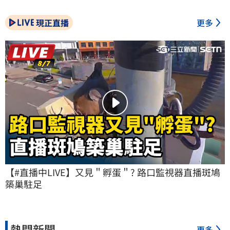
現正直播
更多
【#直播中LIVE】又見＂孵蛋＂? 路口監視器直播斑鳩
築巢駐足
熱門新聞
更多