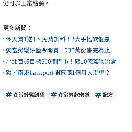
仍可以正常點餐。
更多新聞：
今天買1送1、免費加料！3大手搖飲優惠
麥當勞鬆餅堡今開賣！230萬份售完為止
小北百貨目標500間門市！砸10億蓋物流倉
獨／南港LaLaport開幕滿1個月人潮退？
麥當勞鬆餅堡
麥當勞歡樂送
配方