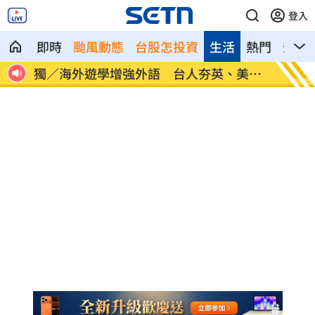
登入
即時
颱風動態
台股怎投資
生活
熱門
影音
30
獨／海外遊學增強外語 台人夯英、美、
長尾獼
加
因