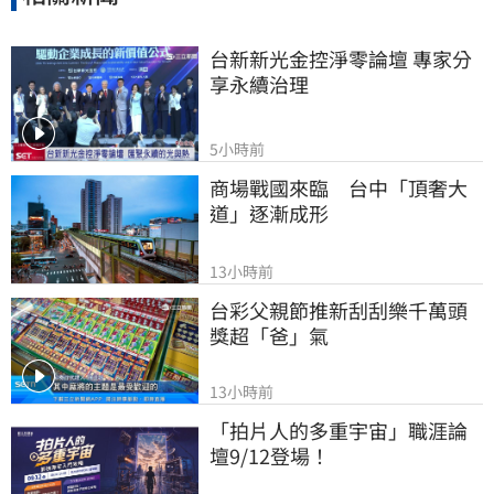
台新新光金控淨零論壇 專家分
享永續治理
5小時前
商場戰國來臨　台中「頂奢大
道」逐漸成形
13小時前
台彩父親節推新刮刮樂千萬頭
獎超「爸」氣
13小時前
「拍片人的多重宇宙」職涯論
壇9/12登場！