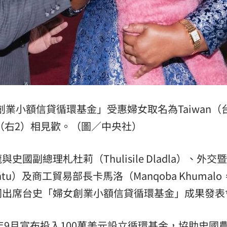
業小額信貸循環基金」受惠婦女取名為Taiwan（
（右2）相見歡。（圖／中央社）
副總理札杜莉（Thulisile Dladla）、外交
antu）及商工貿易部長卡馬洛（Manqoba Khumal
同出席台史「婦女創業小額信貸循環基金」成果發表
年9月宣布投入100萬美元設立循環基金，協助史國