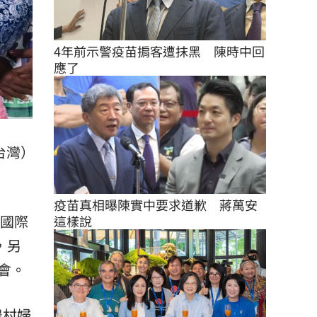
4年前示警疫苗掮客遭抹黑　陳時中回
應了
台灣）
疫苗真相曝陳實中要求道歉　蔣萬安
暨國際
這樣說
o，另
會。
農村婦