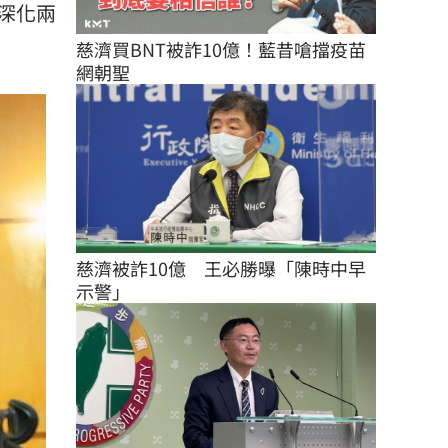
深化兩
慈濟買BNT被詐10億！藍昔嗆擋疫苗
網朝聖
慈濟被詐10億　王必勝曝「陳時中早
示警」