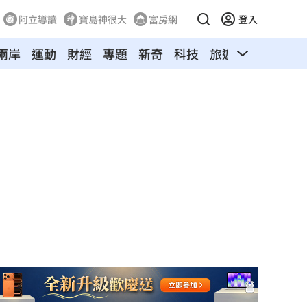
阿立導讀
寶島神很大
富房網
登入
兩岸
運動
財經
專題
新奇
科技
旅遊
汽車
寵物