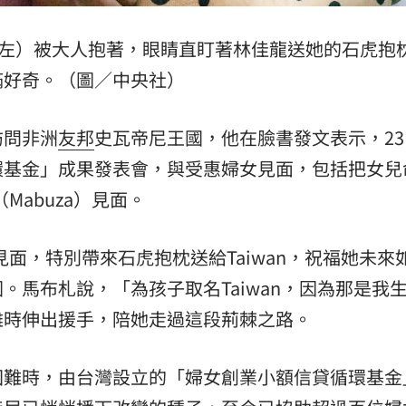
熱潮
10:00
娃（左）被大人抱著，眼睛直盯著林佳龍送她的石虎抱
15
滿好奇。（圖／中央社）
訪問非洲
友邦
史瓦帝尼王國，他在臉書發文表示，23
環基金」成果發表會，與受惠婦女見面，包括把女兒
Mabuza）見面。
n見面，特別帶來石虎抱枕送給Taiwan，祝福她未來
。馬布札說，「為孩子取名Taiwan，因為那是我
難時伸出援手，陪她走過這段荊棘之路。
困難時，由台灣設立的「婦女創業小額信貸循環基金