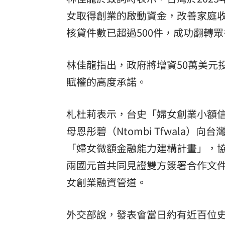
女取得創業的啟動資金，改善家庭
核貸件數已超過500件，成功翻轉
林佳龍指出，政府將增資50萬美元
賦權的高度承諾。
札杜莉表示，台史「婦女創業小額信
母恩彤碧（Ntombi Tfwala
「婦女微額金融能力建構計畫」，協助
兩國元首共同見證雙方簽署合作文
女創業融資管道。
外交部說，發表會當日約有近百位