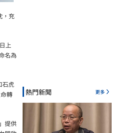
枕，充
日上
命名為
如石虎
熱門新聞
更多
生命轉
」提供