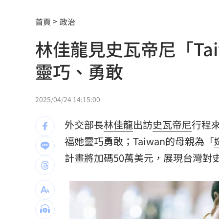
東野圭吾驟逝 生前巨作9月將在台上映
首頁
政治
台韓出口首超日本 「 這需求」成關鍵
林佳龍見史瓦帝尼「Ta
滴管灌毒強拍謎片！宮廟男性侵傳播妹
靈巧、勇敢
班鐵翔摔傷住院 妻控曹雨婷包6百元紅
2025/04/24 14:15:00
小股民看過來！台塑四大公司7月增收紅
外交部長
林佳龍
出訪
史瓦帝尼
行程
愷樂認女兒早產 道歉曝「一度裝呼吸
福她靈巧勇敢；Taiwan的母親為「
視察城鎮韌性演習 張惇涵：有準備更
計畫將加碼50萬美元，展現台灣對
四貸同堂藏風險！銀行：認識客戶很重
「天坑案」楊文科一審無罪 竹檢全面
7月營收衝64億 王俊強：川湖是最純AI