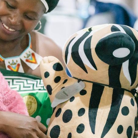
心碎
17:07
解放
17:04
幕！
17:01
」氣
12:00
成形
12:00
場！
10:30