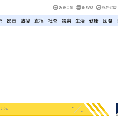
娛樂星聞
iNEWS
祝你健康
門
影音
熱搜
直播
社會
娛樂
生活
健康
國際
慢
17:30
太怪
17:29
警訊
17:27
暖舉
17:26
惹議
17:26
17:24
無期
17:22