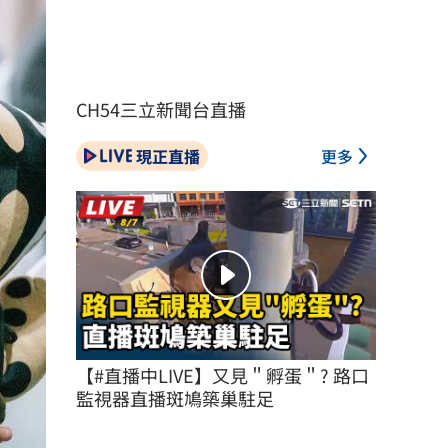
CH54三立新聞台直播
現正直播
更多
【#直播中LIVE】又見＂孵蛋＂? 路口
監視器直播斑鳩築巢駐足