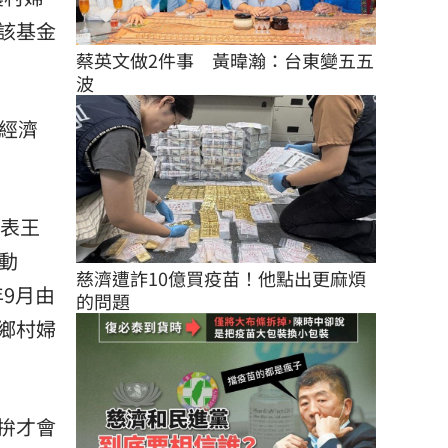
該基金
蔡英文做2件事　黃暐瀚：台東變五五
波
經濟
代表王
推動
慈濟遭詐10億買疫苗！他點出更麻煩
年9月由
的問題
鄉村婦
拚才會