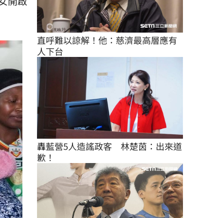
女開啟
直呼難以諒解！他：慈濟最高層應有
人下台
轟藍營5人造謠政客　林楚茵：出來道
歉！