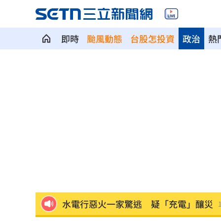
即時
颱風動態
台股怎投資
政治
熱
黃仁勳抗老祕密曝光！名醫揭4習慣老得
跟慈濟討10億介紹費換黃金！他揪手法
「跌倒」竟是奪命殺手！醫師揭露致命
老朋友一個個走了 金馬影后悲憶謝賢
吉安鄉公所副主任酒駕！昔調侃李多慧
水電行惡火一家驚逃 疑「充電」釀災
日男大生遭虐殺火燒下體 主嫌一審判