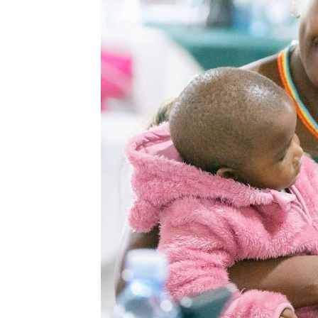
兒遭老師綁手褲子套頭 家長見監視器
啦啦隊爆休息室開裸體趴 林襄上空大
直擊／新光三越北車最小間美麗市場開
台灣彩券開獎直播中
20:31
LIVE三立+24小時直播
15:27
三立iNEWS新聞台線上直播
18:00
台彩父親節推新刮刮樂千萬頭獎超「爸
商場戰國來臨 台中「頂奢大道」逐漸
「拍片人的多重宇宙」職涯論壇9/12登