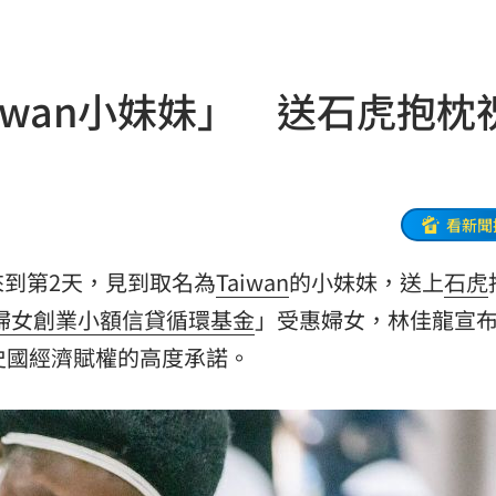
17:22
17:22
iwan小妹妹」 送石虎抱枕
致死
17:20
包
17:18
看新聞
17:18
來到第2天，見到取名為
Taiwan
的小妹妹，送上
石虎
機」
17:17
婦女創業小額信貸循環基金
」受惠婦女，林佳龍宣
安全
17:16
史國經濟賦權的高度承諾。
要
17:15
上訴
17:14
股
17:12