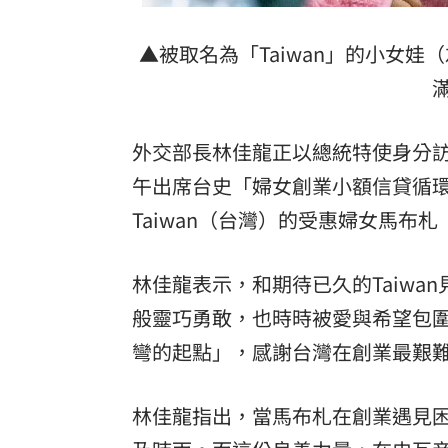
8國球員齊聚高雄 Formosa 7s掀足球
理想混蛋號召粉絲跨海追星吃美食！
▲被取名為「Taiwan」的小女
18:
外交部長林佳龍正以總統特使身分
午出席台史「婦女創業小額信貸循
Taiwan（台灣）的受惠婦女馬布札（
林佳龍表示，和期待已久的Taiwa
般靈巧勇敢，也時時被愛與希望包圍
彎的起點」，感謝台灣在創業最艱
林佳龍指出，當馬布札在創業遇見