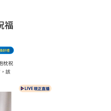
祝福
換好禮
抱枕祝
布，該
現正直播