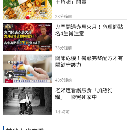
＋角嗨」開賣
28分鐘前
鬼門開遇赤馬火月！命理師點
名4生肖注意
38分鐘前
關節危機！醫籲完整配方才有
關鍵守護力
48分鐘前
老婦遭看護餵食「加熱狗
糧」　慘冤死家中
1小時前