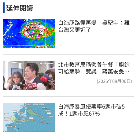
延伸閱讀
白海豚路徑再變　吳聖宇：離
台灣又更近了
北市教育局稱營養午餐「廚餘
可給弱勢」惹議 蔣萬安急
喊：不會這樣做
(2026年08月06日)
白海豚暴風侵襲率6縣市破5
成！1縣市飆67%