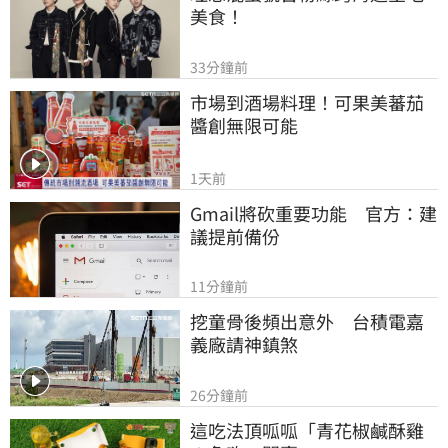
美食！
33分鐘前
市場到酒場料理！可果美蕃茄
醬創無限可能
1天前
Gmail將砍重要功能　官方：建
議提前備份
11分鐘前
挖童骨後頻出意外　台積電嘉
義廠請神鎮煞
26分鐘前
這吃法頂呱呱「青花椒鹹酥雞