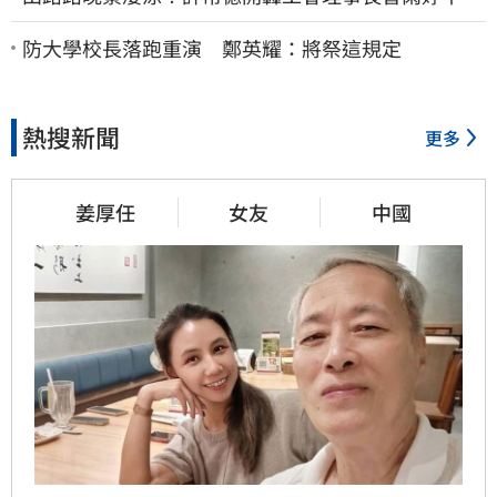
了：別只包紅包慰問
防大學校長落跑重演 鄭英耀：將祭這規定
熱搜新聞
更多
姜厚任
女友
中國