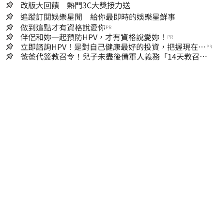
改版大回饋 熱門3C大獎接力送
追蹤訂閱娛樂星聞 給你最即時的娛樂星鮮事
做到這點才有資格說愛你
PR
伴侶和妳一起預防HPV，才有資格說愛妳！
PR
立即諮詢HPV！是對自己健康最好的投資，把握現在不
PR
嫌晚！
爸爸代簽教召令！兒子未盡後備軍人義務「14天教召不
去」換3個月刑期