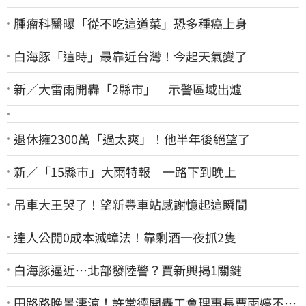
腫瘤科醫曝「從不吃這道菜」恐多種癌上身
白海豚「這時」最靠近台灣！今起天氣變了
新／大雷雨開轟「2縣市」 示警區域出爐
退休擁2300萬「過太爽」！他半年後絕望了
新／「15縣市」大雨特報 一路下到晚上
吊車大王哭了！望新豐車站感謝憶起這瞬間
達人公開0成本滅蟑法！靠剩酒一夜抓2隻
白海豚逼近…北部發陸警？賈新興揭1關鍵
田路路晚景淒涼！許常德開轟工會理事長曹雨婷不忍