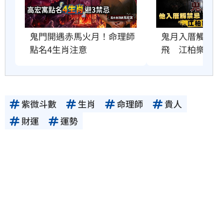
鬼門開遇赤馬火月！命理師
鬼月入厝觸禁
點名4生肖注意
飛　江柏樂曝
紫微斗數
生肖
命理師
貴人
財運
運勢