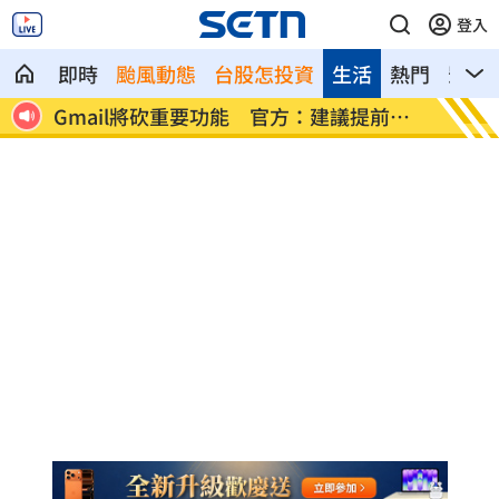
登入
即時
颱風動態
台股怎投資
生活
熱門
影音
軍打
Gmail將砍重要功能 官方：建議提前備
梅西梅
份