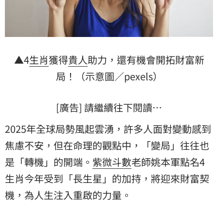
▲4
生肖
獲得
貴人
助力，還有機會開拓財富新
局！（示意圖／pexels）
[廣告] 請繼續往下閱讀…
2025年全球局勢風起雲湧，許多人面對變動感到
焦慮不安，但在命理的觀點中，「變局」往往也
是「轉機」的開端。
紫微斗數
老師姚本軍點名4
生肖今年受到「長生星」的加持，將迎來財富契
機，為人生注入重啟的力量。