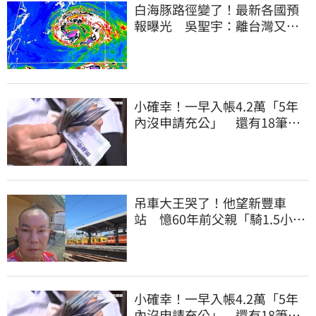
白海豚路徑變了！最新各國預
報曝光 吳聖宇：離台灣又更
近一點
小確幸！一早入帳4.2萬「5年
內沒申請充公」 還有18筆錢
連發到8月底
吊車大王哭了！他望新豐車
站 憶60年前父親「騎1.5小時
單車載他圓夢」
小確幸！一早入帳4.2萬「5年
內沒申請充公」 還有18筆錢