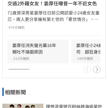
交過2外籍女友！姜厚任曝曾一年不近女色
71歲資深男星姜厚任日前公開認愛小24歲女友童
芯，兩人更分享擁有第七世的「累世情分」，引
發外界高度關注。擁有「台版蘇志燮」封號的姜
-470分鐘前
厚任，過往感情史豐富卻始終未步入婚姻，曾因
崇尚自由及對婚姻制度有獨特見解，自嘲有「和
尚命」。此次高調認愛，女方更透露自幼便認定
姜厚任消失螢光幕16年　
姜厚任小24歲女
兩人緣分，這段跨越年齡與前世記憶的戀情，迅
親吐不接戲原因
司　超狂身分曝
速成為演藝圈熱議焦點。
-213分鐘前
-199分鐘前
相關新聞
理想混蛋號召粉絲跨海追星吃