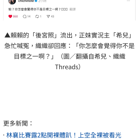
▲賴賴的「後宮照」流出，正妹實況主「希兒」
急忙喊冤，織織卻回應：「你怎麼會覺得你不是
目標之一啊？」（圖／翻攝自希兒、織織
Threads）
更多新聞：
林襄比賽露2點開裸體趴！上空全裸被看光