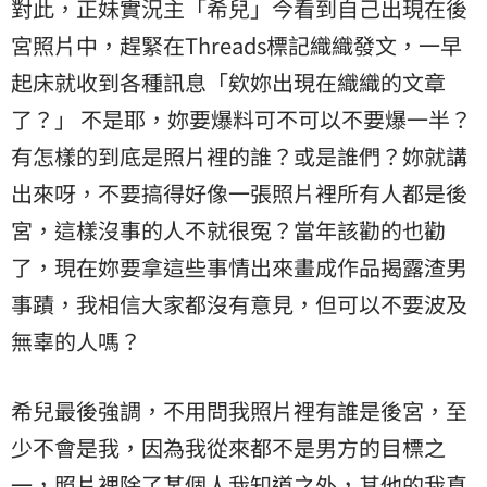
對此，正妹實況主「希兒」今看到自己出現在後
宮照片中，趕緊在Threads標記織織發文，一早
起床就收到各種訊息「欸妳出現在織織的文章
了？」 不是耶，妳要爆料可不可以不要爆一半？
有怎樣的到底是照片裡的誰？或是誰們？妳就講
出來呀，不要搞得好像一張照片裡所有人都是後
宮，這樣沒事的人不就很冤？當年該勸的也勸
了，現在妳要拿這些事情出來畫成作品揭露渣男
事蹟，我相信大家都沒有意見，但可以不要波及
無辜的人嗎？
希兒最後強調，不用問我照片裡有誰是後宮，至
少不會是我，因為我從來都不是男方的目標之
一，照片裡除了某個人我知道之外，其他的我真