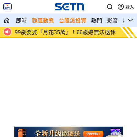
登入
即時
颱風動態
台股怎投資
熱門
影音
熱搜
法退休
外野僅是短暫快樂 餅總曝張皓崴終極目
想靠正
標