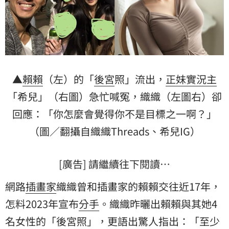
▲
賴賴
（左）的「
後宮
照」流出，
正妹
實況主
「希兒」（右圖）急忙喊冤，織織（左圖右）卻
回應：「你怎麼會覺得你不是目標之一啊？」
（圖／翻攝自織織Threads、希兒IG）
[廣告] 請繼續往下閱讀…
網路
插畫家
織織曾和插畫家的賴賴交往近17年，
怎料2023年宣布
分手
。織織昨曬出賴賴與其她4
名女性的「後宮照」，更語出驚人指出：「至少