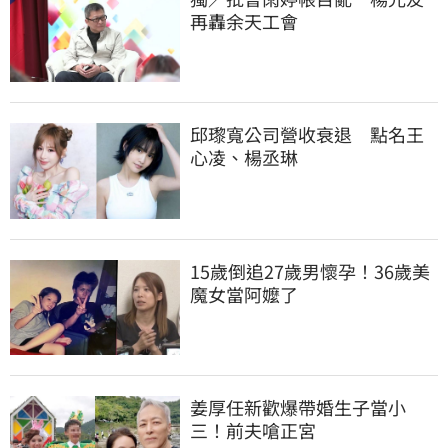
再轟余天工會
邱瓈寬公司營收衰退　點名王
心凌、楊丞琳
15歲倒追27歲男懷孕！36歲美
魔女當阿嬤了
姜厚任新歡爆帶婚生子當小
三！前夫嗆正宮