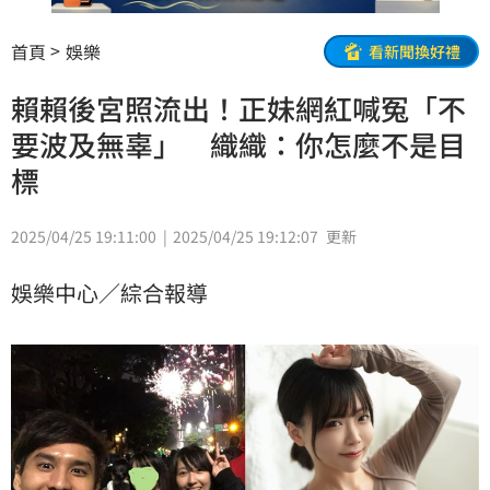
首頁
娛樂
看新聞換好禮
賴賴後宮照流出！正妹網紅喊冤「不
要波及無辜」 織織：你怎麼不是目
標
2025/04/25 19:11:00
2025/04/25 19:12:07
更新
娛樂中心／綜合報導