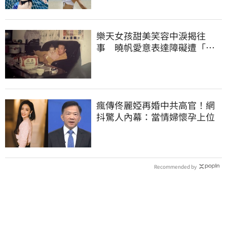
樂天女孩甜美笑容中淚揭往
事 曉帆愛意表達障礙遭「粉
紅父愛」重擊
瘋傳佟麗婭再婚中共高官！網
抖驚人內幕：當情婦懷孕上位
Recommended by