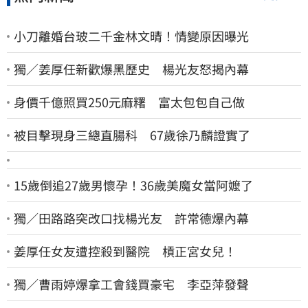
小刀離婚台玻二千金林文晴！情變原因曝光
獨／姜厚任新歡爆黑歷史 楊光友怒揭內幕
身價千億照買250元麻糬 富太包包自己做
被目擊現身三總直腸科 67歲徐乃麟證實了
15歲倒追27歲男懷孕！36歲美魔女當阿嬤了
獨／田路路突改口找楊光友 許常德爆內幕
姜厚任女友遭控殺到醫院 槓正宮女兒！
獨／曹雨婷爆拿工會錢買豪宅 李亞萍發聲