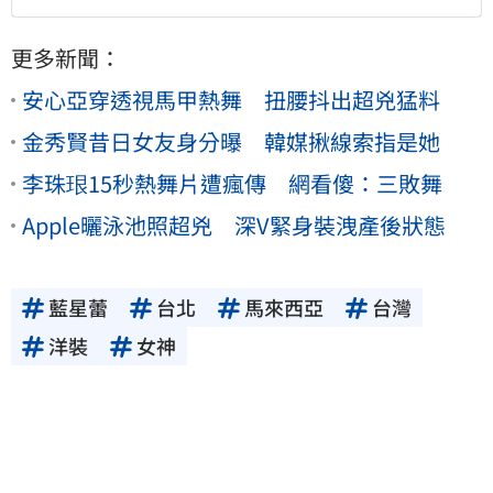
更多新聞：
安心亞穿透視馬甲熱舞 扭腰抖出超兇猛料
金秀賢昔日女友身分曝 韓媒揪線索指是她
李珠珢15秒熱舞片遭瘋傳 網看傻：三敗舞
Apple曬泳池照超兇 深V緊身裝洩產後狀態
藍星蕾
台北
馬來西亞
台灣
洋裝
女神