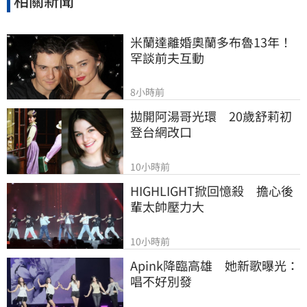
相關新聞
米蘭達離婚奧蘭多布魯13年！
罕談前夫互動
8小時前
拋開阿湯哥光環　20歲舒莉初
登台網改口
10小時前
HIGHLIGHT掀回憶殺　擔心後
輩太帥壓力大
10小時前
Apink降臨高雄　她新歌曝光：
唱不好別發