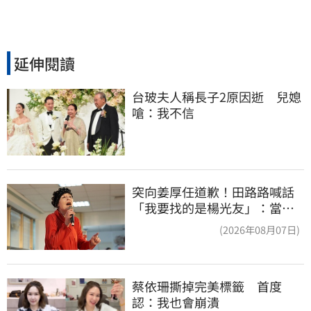
延伸閱讀
台玻夫人稱長子2原因逝　兒媳
嗆：我不信
突向姜厚任道歉！田路路喊話
「我要找的是楊光友」：當時
太衝動
(2026年08月07日)
蔡依珊撕掉完美標籤　首度
認：我也會崩潰