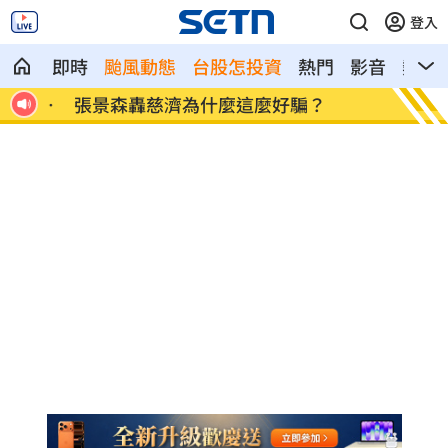
登入
即時
颱風動態
台股怎投資
熱門
影音
熱搜
都重
張景森轟慈濟為什麼這麼好騙？
柯轟陳