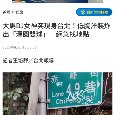
首頁
娛樂
看新聞換好禮
大馬DJ女神突現身台北！低胸洋裝炸
出「渾圓雙球」 網急找地點
2025/04/26 13:58:00
記者王培驊／
台北
報導