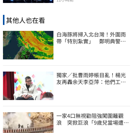
其他人也在看
白海豚將掃入北台灣！外圍雨
帶「特別紮實」 鄭明典警告
別出門
獨家／批曹雨婷帳目亂！楊光
友再轟余天李亞萍：他們工會
跟演藝圈沒關
一家4口無視勸阻強闖圍籬觀
浪 突掀巨浪「9歲兒當場遭捲
入海」