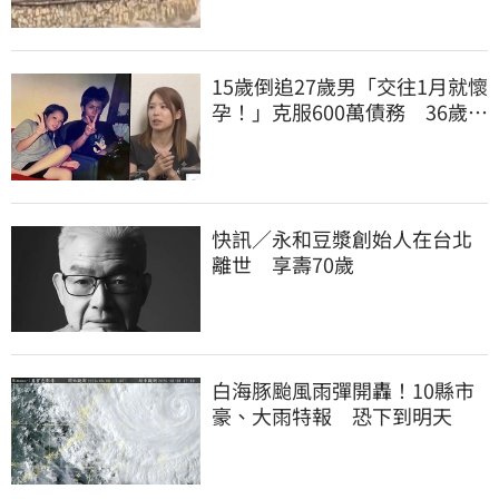
15歲倒追27歲男「交往1月就懷
孕！」克服600萬債務 36歲美
魔女當阿嬤了
快訊／永和豆漿創始人在台北
離世 享壽70歲
白海豚颱風雨彈開轟！10縣市
豪、大雨特報 恐下到明天