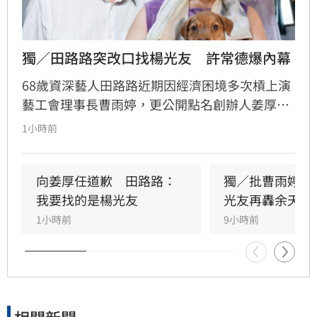
獨／田路路突改口找楊光友　許常德爆內幕
68歲資深藝人田路路近期因經濟困境多次槓上演
藝工會理事長曹雨婷，更公開點名創辦人姜厚任
出面，事後卻發文坦言搞錯對象，真正想找的是
1小時前
前理事長楊光友。楊光友對此回應，質疑田路路
晚年困頓不應全歸咎於工會。對此，音樂人許常
德出面緩頰，建議田路路應先安頓好生活，並提
向姜厚任道歉　田路路：
獨／批曹雨婷帳
議透過口述歷史記錄資深藝人的故事。許常德同
我要找的是楊光友
光友再轟余天工
時批評現任理事長曹雨婷不應神隱，呼籲工會應
1小時前
9小時前
展現具體作為照顧資深藝人，而非僅提供勞健保
功能。整起事件引發關注，田路路則強調目前先
處理身體狀況，後續發展仍待觀察。