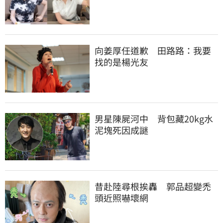
向姜厚任道歉　田路路：我要
找的是楊光友
男星陳屍河中　背包藏20kg水
泥塊死因成謎
昔赴陸尋根挨轟　郭品超變禿
頭近照嚇壞網