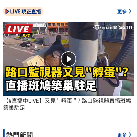
現正直播
更多
【#直播中LIVE】又見＂孵蛋＂? 路口監視器直播斑鳩
築巢駐足
熱門新聞
更多