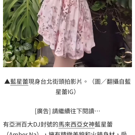
▲
藍星蕾
現身台北街頭拍影片。（圖／翻攝自藍
星蕾IG）
[廣告] 請繼續往下閱讀…
有亞洲百大DJ封號的
馬來西亞
女神
藍星蕾
（Amber Na），擁有精緻美貌和火辣身材，受