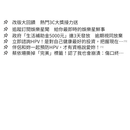
改版大回饋 熱門3C大獎接力送
追蹤訂閱娛樂星聞 給你最即時的娛樂星鮮事
政府「生活補助金5000元」連3天發放 逾期視同放棄
立即諮詢HPV！是對自己健康最好的投資，把握現在不
PR
嫌晚！
伴侶和妳一起預防HPV，才有資格說愛妳！
PR
蔡依珊撕掉「完美」標籤！認了我也會崩潰：傷口終究
會癒合