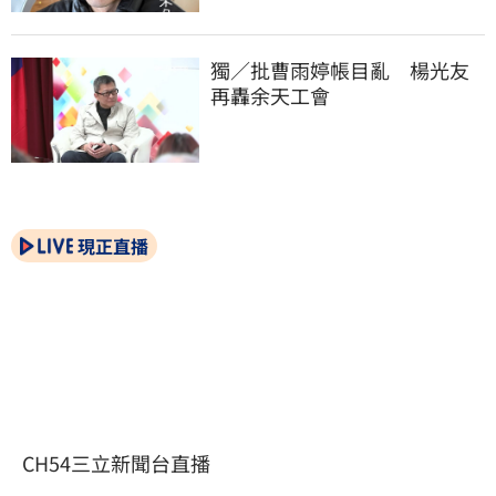
獨／批曹雨婷帳目亂　楊光友
再轟余天工會
現正直播
CH54三立新聞台直播