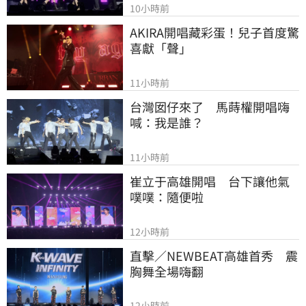
10小時前
AKIRA開唱藏彩蛋！兒子首度驚
喜獻「聲」
11小時前
台灣囡仔來了　馬蒔權開唱嗨
喊：我是誰？
11小時前
崔立于高雄開唱　台下讓他氣
噗噗：隨便啦
12小時前
直擊／NEWBEAT高雄首秀　震
胸舞全場嗨翻
12小時前