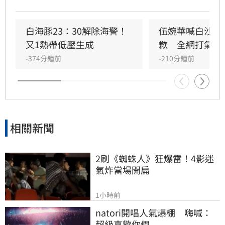
「白沙屯」，引發網友心疼，並感謝氣象署堅守
崗位。
白海豚23：30解除海警！
伍婉華喊白沙屯
又1熱帶低壓生成
歉　全網打氣讚
-374分鐘前
-210分鐘前
相關新聞
2刷《蜘蛛人》狂爆雷！4影迷
氣炸當場開扁
1小時前
natori開唱人氣爆棚　嗨喊：
超級喜歡你們