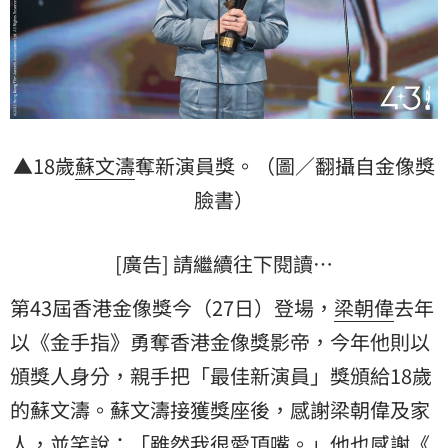
▲18歲
蘇文濤
奪新演員獎。（圖／翻攝自金像獎
臉書）
[廣告] 請繼續往下閱讀…
第43屆香港金像獎今（27日）登場，
梁朝偉
去年
以《金手指》勇奪香港金像獎影帝，今年他則以
頒獎人身分，親手把「最佳新演員」獎頒給18歲
的蘇文濤。蘇文濤接獲獎座後，感謝梁朝偉及家
人，並笑說：「雖然我很愛頂嘴。」他也感謝《