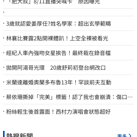
「肥大叔」8/11直播突喊卡 原因曝光
3歲就認愛姜厚任?姓名學家：超出玄學範疇
林襄比賽露2點開裸體趴！上空全裸被看光
經紀人車內強吻女星挨告！最終栽在錄音檔
拋開阿湯哥光環 20歲舒莉初登台網改口
米蘭達離婚奧蘭多布魯13年！罕談前夫互動
蔡依珊撕掉「完美」標籤！認了我也會崩潰：傷口終
究會癒合
粉絲輕生後首露面！西村力演唱會狀態超好
熱搜新聞
更多