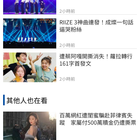
2小時前
RIIZE 3神曲連發！成燦一句話
逼哭粉絲
2小時前
遭蔡阿嘎開撕消失！蘿拉轉行
161字首發文
2小時前
其他人也在看
百萬網紅遭閨蜜騙赴菲律賓失
蹤 家屬付500萬贖金仍遭撕票