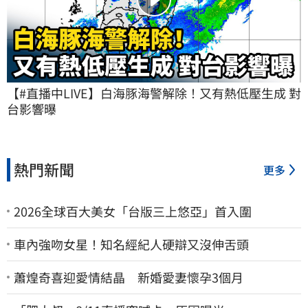
【#直播中LIVE】白海豚海警解除！又有熱低壓生成 對
台影響曝
熱門新聞
更多
2026全球百大美女「台版三上悠亞」首入圍
車內強吻女星！知名經紀人硬辯又沒伸舌頭
蕭煌奇喜迎愛情結晶 新婚愛妻懷孕3個月