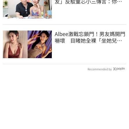
友」反駁童芯小三傳言：你在
講三小？
Albee激戰忘鎖門！男友媽開門
嚇壞 目睹她全裸「坐她兒子
身上」
Recommended by