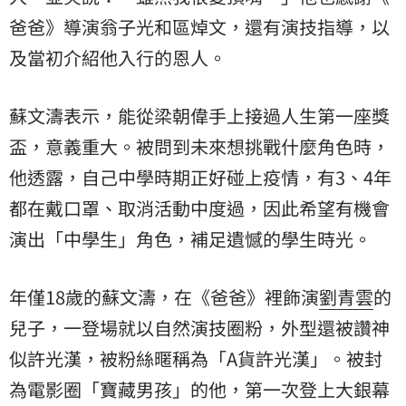
爸爸
》導演翁子光和區焯文，還有演技指導，以
及當初介紹他入行的恩人。
蘇文濤表示，能從梁朝偉手上接過人生第一座獎
盃，意義重大。被問到未來想挑戰什麼角色時，
他透露，自己中學時期正好碰上疫情，有3、4年
都在戴口罩、取消活動中度過，因此希望有機會
演出「中學生」角色，補足遺憾的學生時光。
年僅18歲的蘇文濤，在《爸爸》裡飾演
劉青雲
的
兒子，一登場就以自然演技圈粉，外型還被讚神
似許光漢，被粉絲暱稱為「A貨許光漢」。被封
為電影圈「寶藏男孩」的他，第一次登上大銀幕