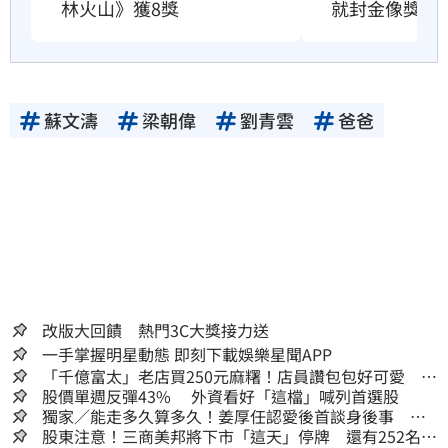
林火山》獲8獎
就封金像獎影
蘇文濤
梁朝偉
劉青雲
爸爸
改版大回饋 熱門3C大獎接力送
一手掌握明星動態 即刻下載娛樂星聞APP
「千億富太」老店買250元麻糬！店員讚包包好可愛 笑
回：我自己做的
股價單週反彈43% 外資看好「這檔」喊列首選股
獨家／能走多久算多久！姜厚任認愛後首談身後事
「遺囑進度」曝光
股東注意！三商美邦將下市「這天」停牌 還有252名千