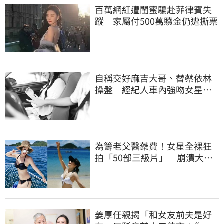
百萬網紅遭閨蜜騙赴菲律賓失
蹤 家屬付500萬贖金仍遭撕票
自稱交好麻吉大哥、替蔡依林
操盤 經紀人車內強吻女星挨
告！栽在錄音檔
為籌老父醫藥費！女星全裸狂
拍「50部三級片」 崩潰大
哭：沒靈魂了
姜厚任親揭「和女友前夫是好