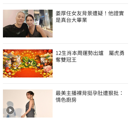
姜厚任女友背景遭疑！他證實
是真台大畢業
12生肖本周運勢出爐　屬虎勇
奪雙冠王
最美主播裸背挺孕肚遭狠批：
情色廚房