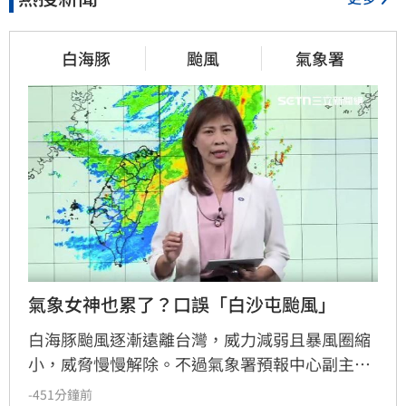
白海豚
颱風
氣象署
氣象女神也累了？口誤「白沙屯颱風」
白海豚颱風逐漸遠離台灣，威力減弱且暴風圈縮
小，威脅慢慢解除。不過氣象署預報中心副主任
伍婉華在記者會中不慎口誤，將「白海豚」說成
-451分鐘前