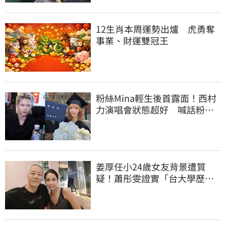
12生肖本周運勢出爐 虎勇奪
事業、財運雙冠王
粉絲Mina輕生後首露面！西村
力演唱會狀態超好 喊話粉
絲：我們心意相通
姜厚任小24歲女友背景遭質
疑！蕭彤雯證實「台大學歷是
真的」文章更超齡