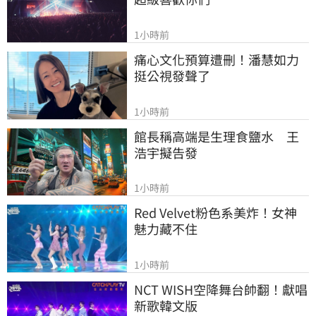
1小時前
痛心文化預算遭刪！潘慧如力
挺公視發聲了
1小時前
館長稱高端是生理食鹽水　王
浩宇擬告發
1小時前
Red Velvet粉色系美炸！女神
魅力藏不住
1小時前
NCT WISH空降舞台帥翻！獻唱
新歌韓文版