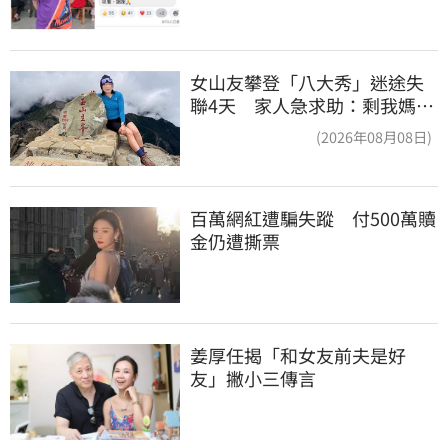
女山友攀登「八大秀」迷途失
聯4天 家人急求助：剩我媽還
沒找到
(2026年08月08日)
百萬網紅遭騙失蹤　付500萬贖
金仍遭撕票
姜厚任揭「和女友前夫是好
友」撇小三傳言