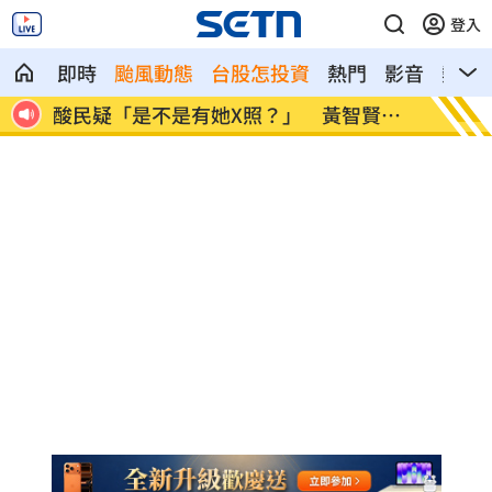
登入
即時
颱風動態
台股怎投資
熱門
影音
熱搜
」
酸民疑「是不是有她X照？」 黃智賢回
歐洲最
嗆
冠