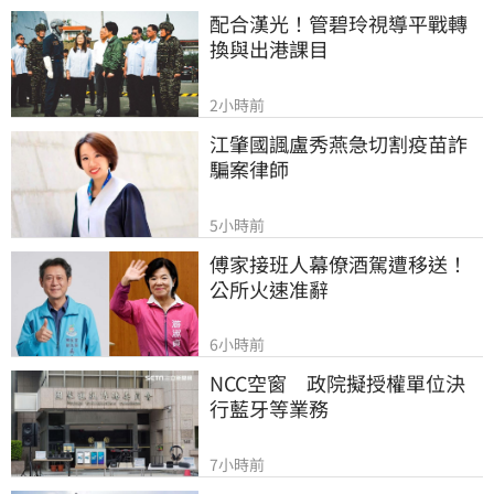
配合漢光！管碧玲視導平戰轉
換與出港課目
2小時前
江肇國諷盧秀燕急切割疫苗詐
騙案律師
5小時前
傅家接班人幕僚酒駕遭移送！
公所火速准辭
6小時前
NCC空窗　政院擬授權單位決
行藍牙等業務
7小時前