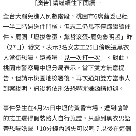
[廣告] 請繼續往下閱讀…
全台大
罷免
進入倒數階段，桃園市6席藍委已經
一半二階過送件門檻，但志工仍馬不停蹄繼續催
件。罷團「壢拔魯蛋，黨哲滾蛋-罷免魯明哲」昨
（27日）發文，表示3名女志工25日傍晚遭黑衣
人當街恐嚇，還被嗆「
見一次打一次
」。對此，
桃園市警察局中壢分局表示，當下雙方無意提
告，但請示桃園地檢署後，再次通知雙方當事人
到案說明，訊後將依刑法恐嚇罪嫌函請偵辦。
事件發生在4月25日中壢的黃昏市場，遭到嗆聲
的志工還得假裝路人自行蒐證，只聽到黑衣男語
帶恐嚇嗆聲「10分鐘內消失可以嗎？以後在這個