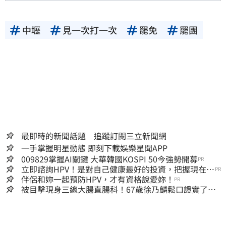
中壢
見一次打一次
罷免
罷團
最即時的新聞話題 追蹤訂閱三立新聞網
一手掌握明星動態 即刻下載娛樂星聞APP
009829掌握AI關鍵 大華韓國KOSPI 50今強勢開募
PR
立即諮詢HPV！是對自己健康最好的投資，把握現在不
PR
嫌晚！
伴侶和妳一起預防HPV，才有資格說愛妳！
PR
被目擊現身三總大腸直腸科！67歲徐乃麟鬆口證實了
真實體況曝光