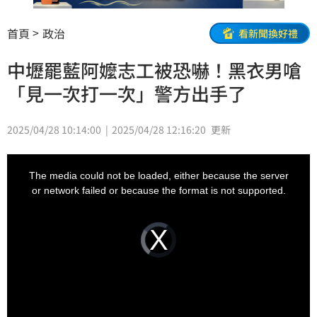
首頁
政治
看新聞換好禮
中壢罷藍阿嬤志工被恐嚇！黑衣男嗆
「見一次打一次」警方出手了
2025/04/28 10:14:00
2025/04/28 12:16:20
更新
This
is
a
The media could not be loaded, either because the server
modal
window.
or network failed or because the format is not supported.
Video
Player
is
loading.