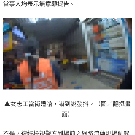
當事人均表示無意願提告。
▲女志工當街遭嗆，嚇到說發抖。（圖／翻攝畫
面）
不過，復經檢視警方到場前之網路流傳現場側錄