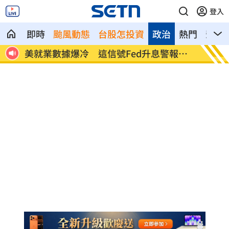
登入
即時
颱風動態
台股怎投資
政治
熱門
影音
命衛
美就業數據爆冷 這信號Fed升息警報降
梅西父
溫
壇