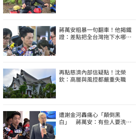
歲
蔣萬安粗暴一句翻車！他揭鐵
證：差點把全台灣拖下水哪時
道歉
再點慈濟內部信疑點！沈榮
欽：高層與風控都嚴重失職
遭謝金河轟痛心「顛倒黑
白」 蔣萬安：有些人要洗人
民記憶，但洗不掉的