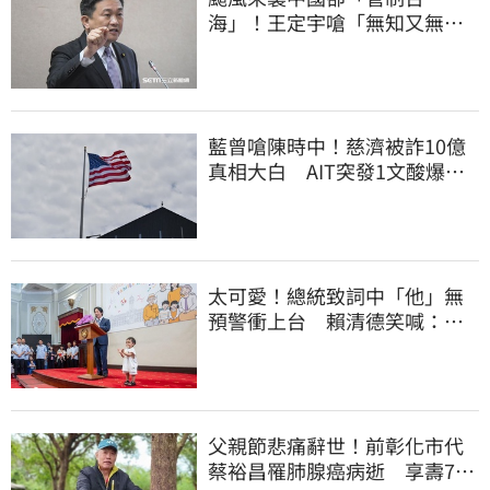
海」！王定宇嗆「無知又無
良」：演一場假戲而已
藍曾嗆陳時中！慈濟被詐10億
真相大白 AIT突發1文酸爆…
他笑：真的很會
太可愛！總統致詞中「他」無
預警衝上台 賴清德笑喊：卸
任再交棒給你
父親節悲痛辭世！前彰化市代
蔡裕昌罹肺腺癌病逝 享壽71