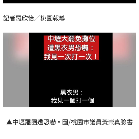
記者羅欣怡／桃園報導
▲
中壢
罷團
遭恐嚇。圖/桃園市議員黃崇真臉書