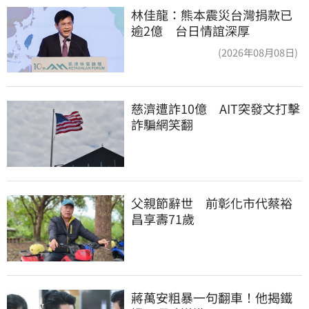
林佳龍：熊本震災台灣捐款已
逾2億 台日情誼深厚
(2026年08月08日)
慈濟遭詐10億　AIT突發文打擊
詐騙網笑翻
父親節辭世　前彰化市代蔡裕
昌享壽71歲
蔣萬安粗暴一句翻車！他揭鐵