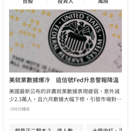
台股
投資人
風險
美就業數據爆冷　這信號Fed升息警報降溫
美國最新公布的非農就業數據表現疲弱，意外減
少2.3萬人，且六月數據大幅下修，引發市場對聯
準會九月升息預期降溫。經濟學家預測，美國核
-398分鐘前
心CPI將放緩至五年新低，這使得聯準會維持利
率不變的可能性大增。專家分析，雖然通膨控制
仍是政策核心，但疲軟的就業市場將促使聯準會
想靠正二翻本？　達人教
大盤收紅、正二