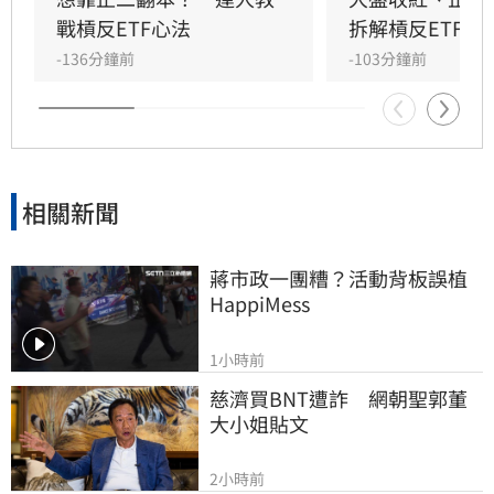
採取更謹慎的觀察態度。此外，房市需求疲軟與
戰槓反ETF心法
拆解槓反ETF秒
供應改善有助於緩解通膨壓力。下周將公布的七
-136分鐘前
-103分鐘前
月CPI與PPI數據，將成為市場預判聯準會後續政
策走向的關鍵指標，投資人需密切留意相關報告
對金融市場的影響。
相關新聞
蔣市政一團糟？活動背板誤植
HappiMess
1小時前
慈濟買BNT遭詐　網朝聖郭董
大小姐貼文
2小時前