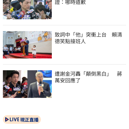
證：哪時道歉
致詞中「他」突衝上台　賴清
德笑點接班人
遭謝金河轟「顛倒黑白」　蔣
萬安回應了
現正直播