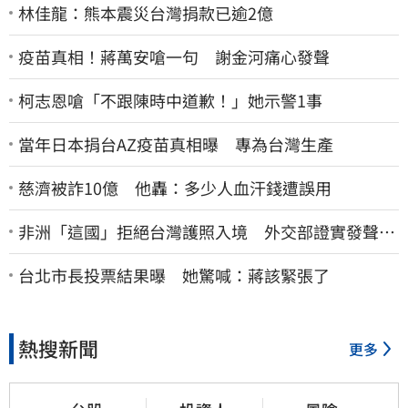
林佳龍：熊本震災台灣捐款已逾2億
疫苗真相！蔣萬安嗆一句 謝金河痛心發聲
柯志恩嗆「不跟陳時中道歉！」她示警1事
當年日本捐台AZ疫苗真相曝 專為台灣生產
慈濟被詐10億 他轟：多少人血汗錢遭誤用
非洲「這國」拒絕台灣護照入境 外交部證實發聲
了：持續交涉聯繫
台北市長投票結果曝 她驚喊：蔣該緊張了
熱搜新聞
更多