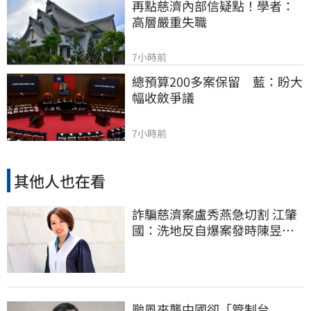
再點慈濟內部信疑點！學者：
高層嚴重失職
7小時前
總預算200多案保留　藍：盼大
幅收斂爭議
7小時前
其他人也在看
詐騙慈濟案盧秀燕急切割 江肇
國：洗地反自爆案發時陳昱瑄
與市府關係
颱風來襲中國卻「管制台