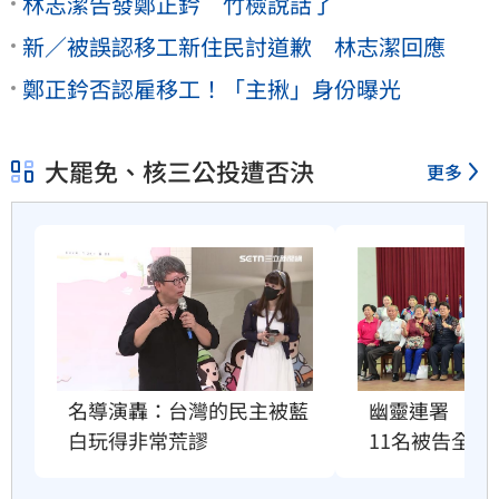
林志潔告發鄭正鈐 竹檢說話了
新／被誤認移工新住民討道歉 林志潔回應
鄭正鈐否認雇移工！「主揪」身份曝光
大罷免、核三公投遭否決
更多
名導演轟：台灣的民主被藍
幽靈連署　國
白玩得非常荒謬
11名被告全緩