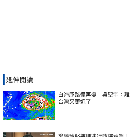
延伸閱讀
白海豚路徑再變　吳聖宇：離
台灣又更近了
翁曉玲堅持刪凍行政院預算！