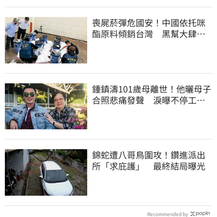
喪屍菸彈危國安！中國依托咪
酯原料傾銷台灣 黑幫大肆走
私震撼國安單位
鍾鎮濤101歲母離世！他曬母子
合照悲痛發聲 淚曝不停工原
因：擺脫思念
錦蛇遭八哥鳥圍攻！鑽進派出
所「求庇護」 最終結局曝光
Recommended by