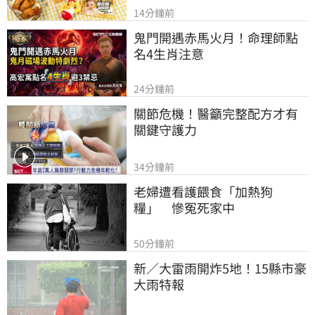
14分鐘前
鬼門開遇赤馬火月！命理師點
名4生肖注意
24分鐘前
關節危機！醫籲完整配方才有
關鍵守護力
34分鐘前
老婦遭看護餵食「加熱狗
糧」　慘冤死家中
50分鐘前
新／大雷雨開炸5地！15縣市豪
大雨特報