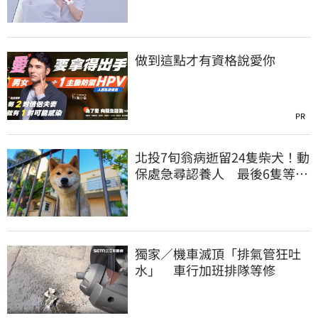
做到這點才有資格說愛你
PR
北投7旬翁病逝留24隻柴犬！動
保處急尋認養人 最後6隻等新
主人
獨家／機車滅頂「排氣管狂吐
水」 車行加班排隊等修