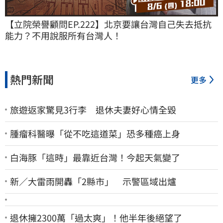
【立院榮譽顧問EP.222】北京要讓台灣自己失去抵抗
能力？不用說服所有台灣人！
熱門新聞
更多
旅遊返家驚見3行李 退休夫妻好心情全毀
腫瘤科醫曝「從不吃這道菜」恐多種癌上身
白海豚「這時」最靠近台灣！今起天氣變了
新／大雷雨開轟「2縣市」 示警區域出爐
退休擁2300萬「過太爽」！他半年後絕望了