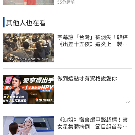
55分鐘前
其他人也在看
字幕讓「台灣」被消失！韓綜
《出差十五夜》遭炎上 製作
組發聲認錯了
做到這點才有資格說愛你
PR
《浪姐》宿舍爆甲醛超標！害
女星集體病倒 節目組首發聲
回應了