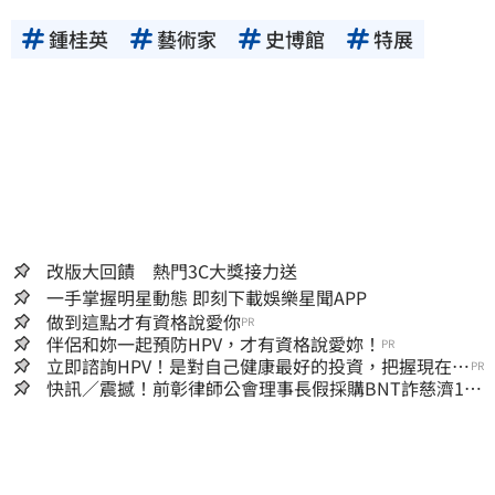
鍾桂英
藝術家
史博館
特展
改版大回饋 熱門3C大獎接力送
一手掌握明星動態 即刻下載娛樂星聞APP
做到這點才有資格說愛你
PR
伴侶和妳一起預防HPV，才有資格說愛妳！
PR
立即諮詢HPV！是對自己健康最好的投資，把握現在不
PR
嫌晚！
快訊／震撼！前彰律師公會理事長假採購BNT詐慈濟10
億、洗錢囤232kg黃金