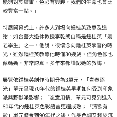
能夠對於繪畫、色彩有興趣，我們的生命也會比
較豐富一點。」
特展開幕式上，許多人到場向鍾桂英致意及道
謝。如台藝大退休教授李乾朗自稱是鍾桂英「最
老學生」之一，他說，很懷念向鍾桂英學習的時
光，雖然鍾桂英教導他時僅30幾歲，但角色卻也
像媽媽，非常認真，多年來都謹記她的教誨。
展覽依鍾桂英創作時期分為3單元，「青春逐
光」單元呈現70年代的鍾桂英早期如何受到印象
派與野獸派影響；「恣意用情」單元可見到進入
80年代的鍾桂英色彩語言更趨成熟；「清歡有
愛」單元體會到90年代之後，作品色調又趨於沉