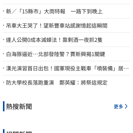
新／「15縣市」大雨特報 一路下到晚上
吊車大王哭了！望新豐車站感謝憶起這瞬間
達人公開0成本滅蟑法！靠剩酒一夜抓2隻
白海豚逼近…北部發陸警？賈新興揭1關鍵
漢光演習首日出包！國軍現役主戰車「噴裝備」居民
撿到零件…軍方說話了
防大學校長落跑重演 鄭英耀：將祭這規定
熱搜新聞
更多