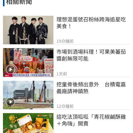
相關新聞
理想混蛋號召粉絲跨海追星吃
美食！
19分鐘前
市場到酒場料理！可果美蕃茄
醬創無限可能
1天前
挖童骨後頻出意外　台積電嘉
義廠請神鎮煞
12分鐘前
這吃法頂呱呱「青花椒鹹酥雞
＋角嗨」開賣