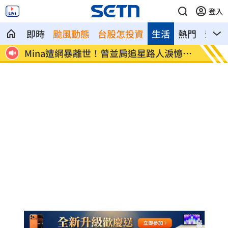
登入
即時
颱風動態
台股怎投資
生活
熱門
影音
憶暖
范曉萱好友竟是大咖天后 1句打動孫淑媚
鬼門開