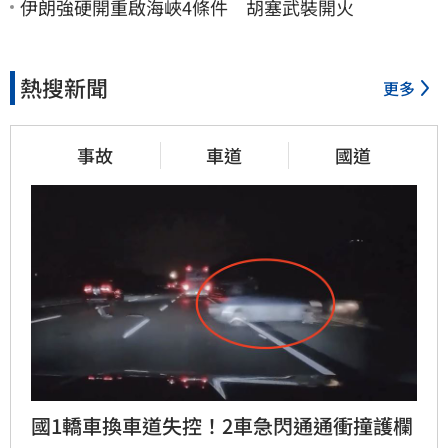
伊朗強硬開重啟海峽4條件 胡塞武裝開火
熱搜新聞
更多
事故
車道
國道
國1轎車換車道失控！2車急閃通通衝撞護欄