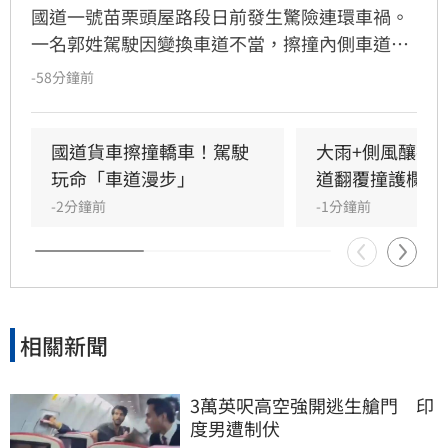
國道一號苗栗頭屋路段日前發生驚險連環車禍。
一名郭姓駕駛因變換車道不當，擦撞內側車道黃
姓駕駛車輛，導致黃車失控撞擊護欄後甩滑，波
-58分鐘前
及後方沈姓駕駛車輛，造成3車受損。警方獲報
趕抵現場，所幸僅黃男受輕微擦挫傷且不需就
醫，經酒測確認3名駕駛均無酒駕。國道警察呼
國道貨車擦撞轎車！駕駛
大雨+側風釀禍
籲，變換車道務必顯示方向燈並保持安全距離，
玩命「車道漫步」
道翻覆撞護欄
切勿強行切入，以防憾事再次發生。此次事故亦
-2分鐘前
-1分鐘前
提醒用路人，行經國道應隨時保持警覺，並與前
車保持適當安全間距，以確保行車安全。
相關新聞
3萬英呎高空強開逃生艙門　印
度男遭制伏