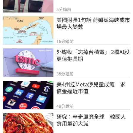
5分鐘前
美國財長1句話 荷姆茲海峽成市
場最大變數
16分鐘前
外媒勸「忘掉台積電」 2檔AI股
更值抱長期
38分鐘前
美4州控Meta涉兒童成癮　求
償金逼近市值
48分鐘前
研究：辛奇風靡全球　韓國人
食用量卻大減