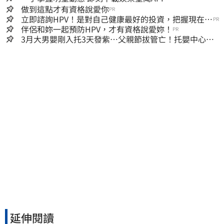
做到這點才有資格說愛你
PR
立即諮詢HPV！是對自己健康最好的投資，把握現在不
PR
嫌晚！
伴侶和妳一起預防HPV，才有資格說愛妳！
PR
3月大男嬰剛入托3天發紫…父親節拔管亡！托嬰中心回9
字
延伸閱讀