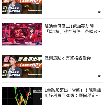
PR
瑤池金母砸111億加碼助陣！
「這1檔」秒奔漲停 帶領散熱
雙雄點火
做到這點才有資格說愛你
PR
1金融股築出「W底」！陳重銘
用股利買回30張：堅固穩定的
搖錢樹