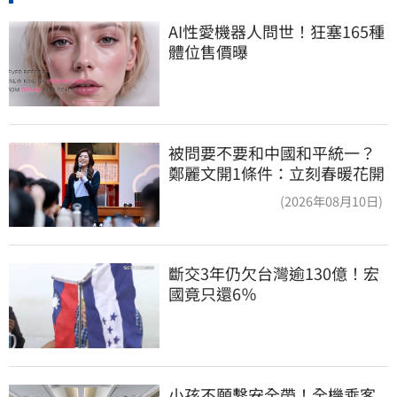
AI性愛機器人問世！狂塞165種
體位售價曝
被問要不要和中國和平統一？
鄭麗文開1條件：立刻春暖花開
(2026年08月10日)
斷交3年仍欠台灣逾130億！宏
國竟只還6％
小孩不願繫安全帶！全機乘客