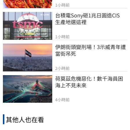
1小時前
台積電Sony砸1兆日圓造CIS　
生產地選這裡
1小時前
伊朗街頭變刑場！3示威青年遭
當街吊死
2小時前
荷莫茲危機惡化！數千海員困
海上不見未來
4小時前
其他人也在看