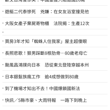
遊艇二代泰慘死 兇嫌：在女友浴室撞見他
大阪女產子棄屍寄物櫃 法院揭：生產12次
買房3年才知「蜘蛛人住我家」屋主超傻眼
長照悲歌！狠男踩斷8根肋骨…80歲老母亡
颱風昌鴻撲向日本 恐從東北登陸穿越本州
日本銀髮族瘋工作 逾4成想做到80歲
到了機場才知出不去！中國爆鎖國新法
快訊／5縣市豪、大雨特報 一路下到晚上