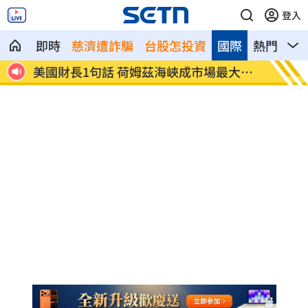
登入
即時
慈濟遭詐騙
台股怎投資
國際
熱門
影
府無
美國財長1句話 荷姆茲海峽成市場最大變
駐外處
數
班