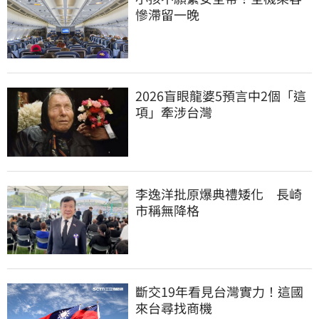
慘滯留一晚
2026盲眼龍婆5預言中2個「這
項」牽涉台灣
李逸洋批原爆典禮矮化　長崎
市稱無降格
斷交19年看見台灣實力！這國
來台尋找商機