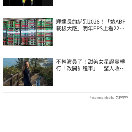
輝達長約綁到2028！「這ABF
載板大廠」明年EPS上看22
元 目標價至1000元
不幹演員了！甜美女星證實轉
行「改開計程車」 驚人收入
全說了
Recommended by